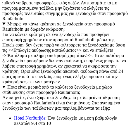
πιθανό να βρείτε προσφορές εκτός σεζόν. Αν προτιμάτε τα μη
προγραμματισμένα ταξίδια, μην ξεχάσετε να ελέγξετε τις
προσφορές τελευταίας στιγμής μας για ξενοδοχεία στον προορισμό
Raufarhofn.
Μπορώ να κάνω κράτηση σε ξενοδοχεία στον προορισμό
Raufarhofn με δωρεάν ακύρωση;
Για να κάνετε κράτηση σε ένα ξενοδοχείο που προσφέρει
επιστροφή χρημάτων στον προορισμό Raufarhofn μέσω της
Hotels.com, δεν έχετε παρά να φιλτράρετε τα ξενοδοχεία με βάση
τις <<Επιλογές ακύρωσης καταλύματος>> και να επιλέξετε
<<Κατάλυμα με πλήρη επιστροφή χρημάτων>>. Τα περισσότερα
ξενοδοχεία προσφέρουν δωρεάν ακύρωση, επομένως μπορείτε να
λάβετε επιστροφή χρημάτων, αν χρειαστεί να ακυρώσετε την
κράτηση. Ορισμένα ξενοδοχεία απαιτούν ακύρωση πάνω από 24
ώρες πριν από το check-in, επομένως ελέγξτε προσεκτικά την
κράτησή σας εκ των προτέρων.
Ποια είναι μερικά από τα καλύτερα ξενοδοχεία με χώρο
στάθμευσης στον προορισμό Raufarhofn;
Αν οδηγείτε, ένα εξαιρετικό ξενοδοχείο με δωρεάν στάθμευση
στον προορισμό Raufarhofn είναι ένα μπόνους. Στα αγαπημένα
ξενοδοχεία των ταξιδιωτών μας περιλαμβάνονται τα εξής:
Hótel Norðurljós
: Ένα ξενοδοχείο με μέση βαθμολογία
πελατών 9,4 στα 10