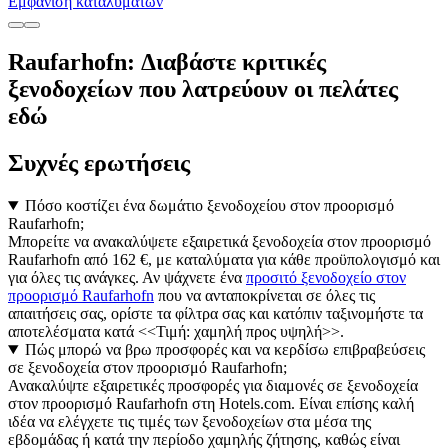
Εμφάνιση καταλυμάτων
Raufarhofn: Διαβάστε κριτικές
ξενοδοχείων που λατρεύουν οι πελάτες
εδώ
Συχνές ερωτήσεις
Πόσο κοστίζει ένα δωμάτιο ξενοδοχείου στον προορισμό
Raufarhofn;
Μπορείτε να ανακαλύψετε εξαιρετικά ξενοδοχεία στον προορισμό
Raufarhofn από 162 €, με καταλύματα για κάθε προϋπολογισμό και
για όλες τις ανάγκες. Αν ψάχνετε ένα
προσιτό ξενοδοχείο στον
προορισμό Raufarhofn
που να ανταποκρίνεται σε όλες τις
απαιτήσεις σας, ορίστε τα φίλτρα σας και κατόπιν ταξινομήστε τα
αποτελέσματα κατά <<Τιμή: χαμηλή προς υψηλή>>.
Πώς μπορώ να βρω προσφορές και να κερδίσω επιβραβεύσεις
σε ξενοδοχεία στον προορισμό Raufarhofn;
Ανακαλύψτε εξαιρετικές προσφορές για διαμονές σε ξενοδοχεία
στον προορισμό Raufarhofn στη Hotels.com. Είναι επίσης καλή
ιδέα να ελέγχετε τις τιμές των ξενοδοχείων στα μέσα της
εβδομάδας ή κατά την περίοδο χαμηλής ζήτησης, καθώς είναι