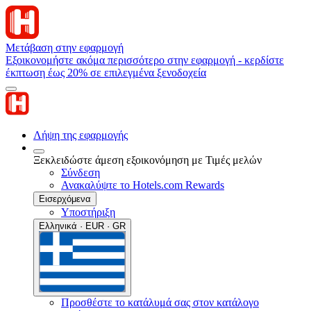
Μετάβαση στην εφαρμογή
Εξοικονομήστε ακόμα περισσότερο στην εφαρμογή - κερδίστε
έκπτωση έως 20% σε επιλεγμένα ξενοδοχεία
Λήψη της εφαρμογής
Ξεκλειδώστε άμεση εξοικονόμηση με Τιμές μελών
Σύνδεση
Ανακαλύψτε το Hotels.com Rewards
Εισερχόμενα
Υποστήριξη
Ελληνικά · EUR · GR
Προσθέστε το κατάλυμά σας στον κατάλογο