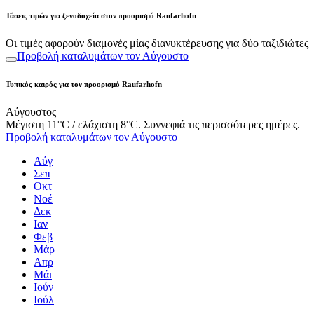
Τάσεις τιμών για ξενοδοχεία στον προορισμό Raufarhofn
Οι τιμές αφορούν διαμονές μίας διανυκτέρευσης για δύο ταξιδιώτες
Προβολή καταλυμάτων τον Αύγουστο
Τυπικός καιρός για τον προορισμό Raufarhofn
Αύγουστος
Μέγιστη 11°C / ελάχιστη 8°C. Συννεφιά τις περισσότερες ημέρες.
Προβολή καταλυμάτων τον Αύγουστο
Αύγ
Σεπ
Οκτ
Νοέ
Δεκ
Ιαν
Φεβ
Μάρ
Απρ
Μάι
Ιούν
Ιούλ