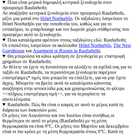
Ποια είναι μερικά δημοφιλή κεντρικά ξενοδοχεία στον
προορισμό Raufarhofn;
Αν αναζητάτε κεντρικά ξενοδοχεία στον προορισμό Raufarhofn,
ρίξτε μια ματιά στο
Hótel Norðurljós
. Οι ταξιδιώτες λατρεύουν το
Hótel Norðurljós για την τοποθεσία του, καθώς και για το
εστιατόριο, το μπαρ/lounge και τον δωρεάν χώρο στάθμευσης που
προσφέρει αυτό το ξενοδοχείο.
Ποια καταλύματα αρέσουν στους ταξιδιώτες εδώ: Raufarhofn;
Οι επισκέπτες λατρεύουν τα ακόλουθα:
Hótel Norðurljós
,
The Nest
Guesthouse
και
Apartment or Rooms in Raufarhöfn
.
Θα μπορούσα να κάνω κράτηση σε ξενοδοχεία με επιστροφή
χρημάτων σε Raufarhofn;
Αν θέλετε να έχετε τη δυνατότητα να αλλάξετε τα σχέδιά σας για το
ταξίδι σε Raufarhofn, τα περισσότερα ξενοδοχεία παρέχουν
επιστρέψιμες* τιμές που μπορείτε να επιλέξετε, για να μην έχετε
άγχος. Μπορείτε να βρείτε αυτά τα καταλύματα κάνοντας
αναζήτηση στην ιστοσελίδα μας και χρησιμοποιώντας το φίλτρο
<<πλήρως επιστρέψιμη τιμή>>, για να περιορίσετε τα
αποτελέσματα.
Raufarhofn: Πώς θα είναι ο καιρός σε αυτό το μέρος κατά τη
διάρκεια των διακοπών μου;
Οι μήνες του Αυγούστου και του Ιουλίου είναι συνήθως οι
θερμότεροι σε αυτό το μέρος (Raufarhofn) με τη μέση
θερμοκρασία να είναι 9°C. Οι μήνες του Μαρτίου και Δεκεμβρίου
είναι οι πιο κρύοι με τη μέση θερμοκρασία στους 0°C. Κατά τη