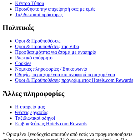
Κέντρο Τύπου
Προωθήστε την επιχείρησή σας με εμάς
Ταξιδιωτικοί πράκτορες
Πολιτικές
Όροι & Προϋποθέσεις
Όροι & Προϋποθέσεις της Vrbo
Προσβασιμότητα για άτομα με αναπηρία
Ιδιωτικό απόρρητο
Cookies
Νομικές πληροφορίες / Επικοινωνία
Οδηγίες περιεχομένου και αναφορά περιεχομένου
Όροι & Προϋποθέσεις προγράμματος Hotels.com Rewards
Άλλες πληροφορίες
Η εταιρεία μας
Θέσεις εργασίας
Ταξιδιωτικοί οδηγοί
Επιβραβεύσεις Hotels.com Rewards
* Ορισμένα ξενοδοχεία απαιτούν από εσάς να πραγματοποιήσετε
ακύρωση περισσότερες από 24 ώρες πριν από το check-in. Θα