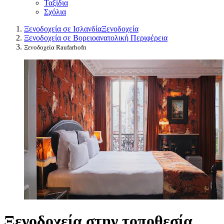
Ταξίδια
Σχόλια
Ξενοδοχεία σε Ισλανδία
Ξενοδοχεία
Ξενοδοχεία σε Βορειοανατολική Περιφέρεια
Ξενοδοχεία Raufarhofn
Ξενοδοχεία στην τοποθεσία