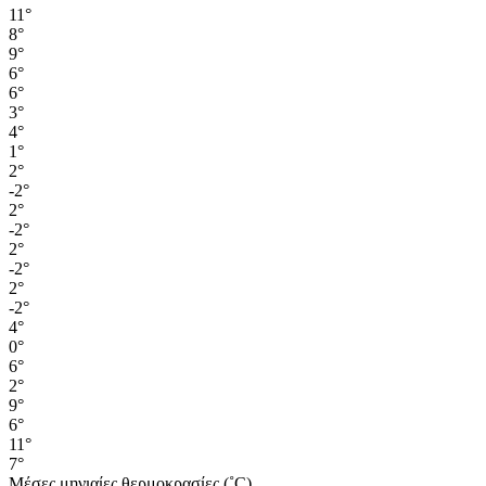
11°
8°
9°
6°
6°
3°
4°
1°
2°
-2°
2°
-2°
2°
-2°
2°
-2°
4°
0°
6°
2°
9°
6°
11°
7°
Μέσες μηνιαίες θερμοκρασίες (˚C)