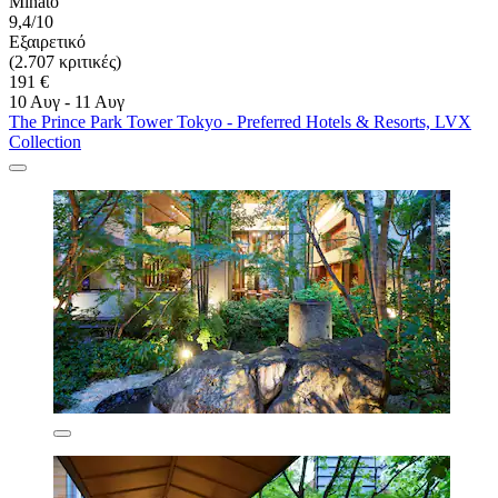
Minato
9,4/10
Εξαιρετικό
(2.707 κριτικές)
191 €
10 Αυγ - 11 Αυγ
The Prince Park Tower Tokyo - Preferred Hotels & Resorts, LVX
Collection