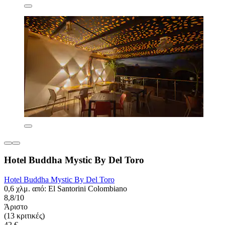
Hotel Buddha Mystic By Del Toro
Hotel Buddha Mystic By Del Toro
0,6 χλμ. από: El Santorini Colombiano
8,8/10
Άριστο
(13 κριτικές)
42 €