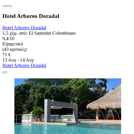
Hotel Arboreo Doradal
Hotel Arboreo Doradal
1,5 χλμ. από: El Santorini Colombiano
9,4/10
Εξαιρετικό
(43 κριτικές)
71 €
13 Αυγ - 14 Αυγ
Hotel Arboreo Doradal