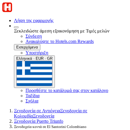
Λήψη της εφαρμογής
Ξεκλειδώστε άμεση εξοικονόμηση με Τιμές μελών
Σύνδεση
Ανακαλύψτε το Hotels.com Rewards
Εισερχόμενα
Υποστήριξη
Ελληνικά · EUR · GR
Προσθέστε το κατάλυμά σας στον κατάλογο
Ταξίδια
Σχόλια
Ξενοδοχεία σε Αντιόχεια
Ξενοδοχεία σε
Κολομβία
Ξενοδοχεία
Ξενοδοχεία Puerto Triunfo
Ξενοδοχεία κοντά σε El Santorini Colombiano