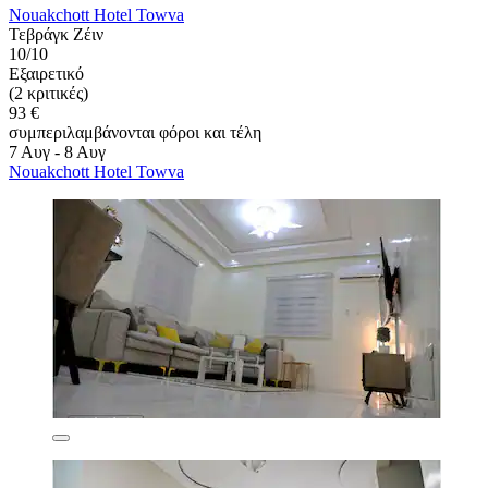
Nouakchott Hotel Towva
Τεβράγκ Ζέιν
10/10
Εξαιρετικό
(2 κριτικές)
93 €
συμπεριλαμβάνονται φόροι και τέλη
7 Αυγ - 8 Αυγ
Nouakchott Hotel Towva