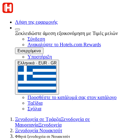
Λήψη της εφαρμογής
Ξεκλειδώστε άμεση εξοικονόμηση με Τιμές μελών
Σύνδεση
Ανακαλύψτε το Hotels.com Rewards
Εισερχόμενα
Υποστήριξη
Ελληνικά · EUR · GR
Προσθέστε το κατάλυμά σας στον κατάλογο
Ταξίδια
Σχόλια
Ξενοδοχεία σε Τράρζα
Ξενοδοχεία σε
Μαυριτανία
Ξενοδοχεία
Ξενοδοχεία Νουακτσότ
Φθηνά ξενοδοχεία σε Νουακτσότ