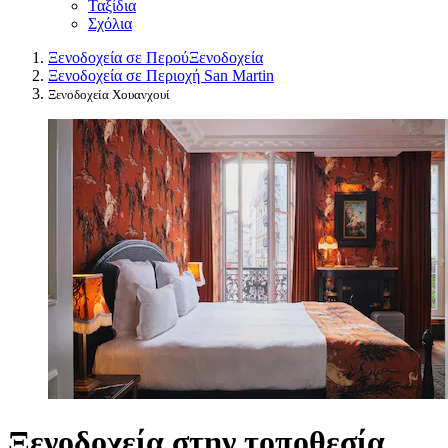
Ταξίδια
Σχόλια
Ξενοδοχεία σε Περού
Ξενοδοχεία
Ξενοδοχεία σε Περιοχή San Martin
Ξενοδοχεία Χουανχουί
Ξενοδοχεία στην τοποθεσία