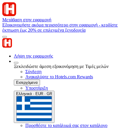
Μετάβαση στην εφαρμογή
Εξοικονομήστε ακόμα περισσότερο στην εφαρμογή - κερδίστε
έκπτωση έως 20% σε επιλεγμένα ξενοδοχεία
Λήψη της εφαρμογής
Ξεκλειδώστε άμεση εξοικονόμηση με Τιμές μελών
Σύνδεση
Ανακαλύψτε το Hotels.com Rewards
Εισερχόμενα
Υποστήριξη
Ελληνικά · EUR · GR
Προσθέστε το κατάλυμά σας στον κατάλογο