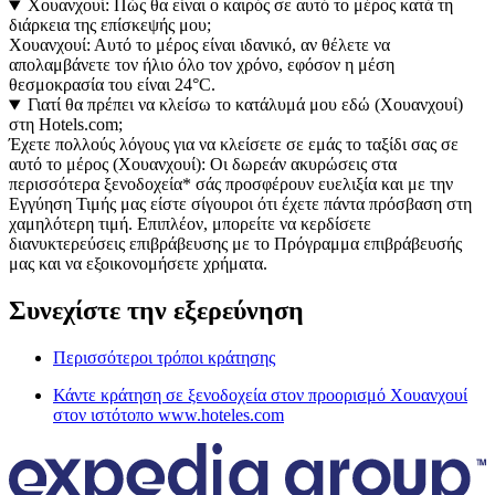
Χουανχουί: Πώς θα είναι ο καιρός σε αυτό το μέρος κατά τη
διάρκεια της επίσκεψής μου;
Χουανχουί: Αυτό το μέρος είναι ιδανικό, αν θέλετε να
απολαμβάνετε τον ήλιο όλο τον χρόνο, εφόσον η μέση
θεσμοκρασία του είναι 24°C.
Γιατί θα πρέπει να κλείσω το κατάλυμά μου εδώ (Χουανχουί)
στη Hotels.com;
Έχετε πολλούς λόγους για να κλείσετε σε εμάς το ταξίδι σας σε
αυτό το μέρος (Χουανχουί): Οι δωρεάν ακυρώσεις στα
περισσότερα ξενοδοχεία* σάς προσφέρουν ευελιξία και με την
Εγγύηση Τιμής μας είστε σίγουροι ότι έχετε πάντα πρόσβαση στη
χαμηλότερη τιμή. Επιπλέον, μπορείτε να κερδίσετε
διανυκτερεύσεις επιβράβευσης με το Πρόγραμμα επιβράβευσής
μας και να εξοικονομήσετε χρήματα.
Συνεχίστε την εξερεύνηση
Περισσότεροι τρόποι κράτησης
Κάντε κράτηση σε ξενοδοχεία στον προορισμό Χουανχουί
στον ιστότοπο www.hoteles.com