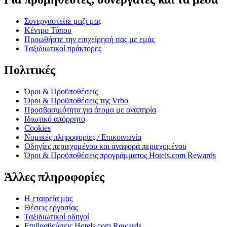
Συνεργαστείτε μαζί μας
Κέντρο Τύπου
Προωθήστε την επιχείρησή σας με εμάς
Ταξιδιωτικοί πράκτορες
Πολιτικές
Όροι & Προϋποθέσεις
Όροι & Προϋποθέσεις της Vrbo
Προσβασιμότητα για άτομα με αναπηρία
Ιδιωτικό απόρρητο
Cookies
Νομικές πληροφορίες / Επικοινωνία
Οδηγίες περιεχομένου και αναφορά περιεχομένου
Όροι & Προϋποθέσεις προγράμματος Hotels.com Rewards
Άλλες πληροφορίες
Η εταιρεία μας
Θέσεις εργασίας
Ταξιδιωτικοί οδηγοί
Επιβραβεύσεις Hotels.com Rewards