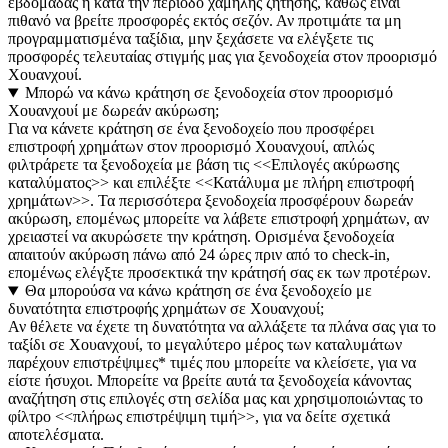
εβδομάδας ή κατά την περίοδο χαμηλής ζήτησης, καθώς είναι
πιθανό να βρείτε προσφορές εκτός σεζόν. Αν προτιμάτε τα μη
προγραμματισμένα ταξίδια, μην ξεχάσετε να ελέγξετε τις
προσφορές τελευταίας στιγμής μας για ξενοδοχεία στον προορισμό
Χουανχουί.
Μπορώ να κάνω κράτηση σε ξενοδοχεία στον προορισμό
Χουανχουί με δωρεάν ακύρωση;
Για να κάνετε κράτηση σε ένα ξενοδοχείο που προσφέρει
επιστροφή χρημάτων στον προορισμό Χουανχουί, απλώς
φιλτράρετε τα ξενοδοχεία με βάση τις <<Επιλογές ακύρωσης
καταλύματος>> και επιλέξτε <<Κατάλυμα με πλήρη επιστροφή
χρημάτων>>. Τα περισσότερα ξενοδοχεία προσφέρουν δωρεάν
ακύρωση, επομένως μπορείτε να λάβετε επιστροφή χρημάτων, αν
χρειαστεί να ακυρώσετε την κράτηση. Ορισμένα ξενοδοχεία
απαιτούν ακύρωση πάνω από 24 ώρες πριν από το check-in,
επομένως ελέγξτε προσεκτικά την κράτησή σας εκ των προτέρων.
Θα μπορούσα να κάνω κράτηση σε ένα ξενοδοχείο με
δυνατότητα επιστροφής χρημάτων σε Χουανχουί;
Αν θέλετε να έχετε τη δυνατότητα να αλλάξετε τα πλάνα σας για το
ταξίδι σε Χουανχουί, το μεγαλύτερο μέρος των καταλυμάτων
παρέχουν επιστρέψιμες* τιμές που μπορείτε να κλείσετε, για να
είστε ήσυχοι. Μπορείτε να βρείτε αυτά τα ξενοδοχεία κάνοντας
αναζήτηση στις επιλογές στη σελίδα μας και χρησιμοποιώντας το
φίλτρο <<πλήρως επιστρέψιμη τιμή>>, για να δείτε σχετικά
αποτελέσματα.