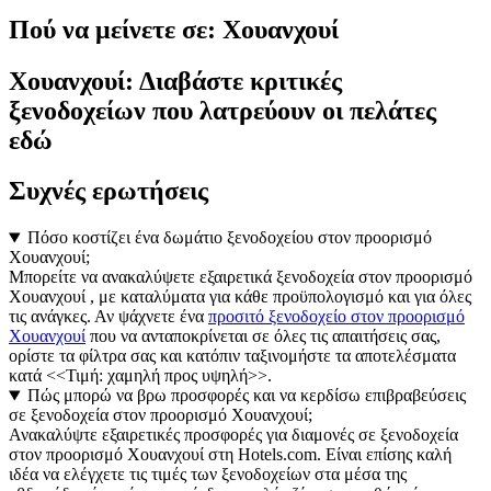
Πού να μείνετε σε: Χουανχουί
Χουανχουί: Διαβάστε κριτικές
ξενοδοχείων που λατρεύουν οι πελάτες
εδώ
Συχνές ερωτήσεις
Πόσο κοστίζει ένα δωμάτιο ξενοδοχείου στον προορισμό
Χουανχουί;
Μπορείτε να ανακαλύψετε εξαιρετικά ξενοδοχεία στον προορισμό
Χουανχουί , με καταλύματα για κάθε προϋπολογισμό και για όλες
τις ανάγκες. Αν ψάχνετε ένα
προσιτό ξενοδοχείο στον προορισμό
Χουανχουί
που να ανταποκρίνεται σε όλες τις απαιτήσεις σας,
ορίστε τα φίλτρα σας και κατόπιν ταξινομήστε τα αποτελέσματα
κατά <<Τιμή: χαμηλή προς υψηλή>>.
Πώς μπορώ να βρω προσφορές και να κερδίσω επιβραβεύσεις
σε ξενοδοχεία στον προορισμό Χουανχουί;
Ανακαλύψτε εξαιρετικές προσφορές για διαμονές σε ξενοδοχεία
στον προορισμό Χουανχουί στη Hotels.com. Είναι επίσης καλή
ιδέα να ελέγχετε τις τιμές των ξενοδοχείων στα μέσα της