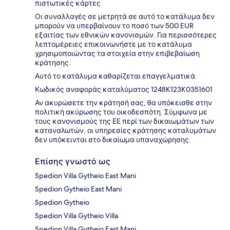
πιστωτικές κάρτες
Οι συναλλαγές σε μετρητά σε αυτό το κατάλυμα δεν
μπορούν να υπερβαίνουν το ποσό των 500 EUR
εξαιτίας των εθνικών κανονισμών. Για περισσότερες
λεπτομέρειες επικοινωνήστε με το κατάλυμα
χρησιμοποιώντας τα στοιχεία στην επιβεβαίωση
κράτησης.
Αυτό το κατάλυμα καθαρίζεται επαγγελματικά.
Κωδικός αναφοράς καταλύματος 1248K123K0351601
Αν ακυρώσετε την κράτησή σας, θα υπόκεισθε στην
πολιτική ακύρωσης του οικοδεσπότη. Σύμφωνα με
τους κανονισμούς της ΕΕ περί των δικαιωμάτων των
καταναλωτών, οι υπηρεσίες κράτησης καταλυμάτων
δεν υπόκεινται στο δικαίωμα υπαναχώρησης.
Επίσης γνωστό ως
Spedion Villa Gytheio East Mani
Spedion Gytheio East Mani
Spedion Gytheio
Spedion Villa Gytheio Villa
Spedion Villa Gytheio East Mani