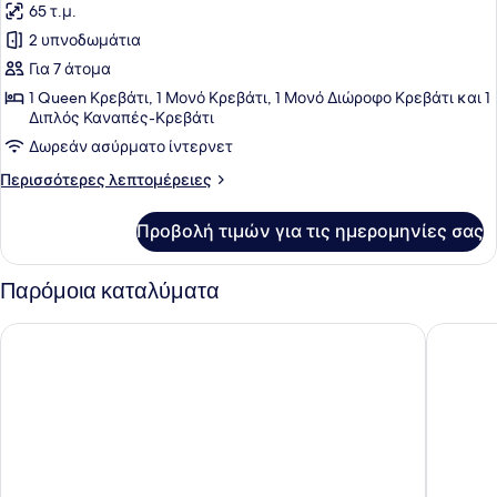
65 τ.μ.
φωτογραφιών
για
2 υπνοδωμάτια
Basic
Για 7 άτομα
Βίλα,
1 Queen Κρεβάτι, 1 Μονό Κρεβάτι, 1 Μονό Διώροφο Κρεβάτι και 1
2
Διπλός Καναπές-Κρεβάτι
Υπνοδωμάτια,
Δωρεάν ασύρματο ίντερνετ
Θέα
Περισσότερες
Περισσότερες λεπτομέρειες
στο
λεπτομέρειες
Βουνό
για
Προβολή τιμών για τις ημερομηνίες σας
Basic
Βίλα,
2
Παρόμοια καταλύματα
Υπνοδωμάτια,
Θέα
Ιλάειρα Mountain Resort
Las Hote
στο
Βουνό