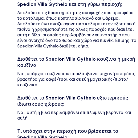
Spedion Villa Gytheio και στη γύρω περιοχή;
Απολαύστε τις δραστηριότητες αναψυχής που προσφέρει
το κατάλυμα, όπως κωπηλασία/κανό και ψάρεμα.
Απολαύστε ένα αναζωογονητικό κολύμπι στην εξωτερική
πισίνα ή χρησιμοποιήστε τις άλλες παροχές που διαθέτει
αυτή η βίλα, οι οποίες περιλαμβάνουν γυμναστήριο που
είναι ανοιχτό όλο το 24ωρο και χώρο για πικνίκ. Επίσης, το
Spedion Villa Gytheio διαθέτει κήπο.
Διαθέτει το Spedion Villa Gytheio κουζίνα ή μικρή
κουζίνα;
Ναι, υπάρχει κουζίνα που περιλαμβάνει μηχανή εσπρέσο,
βραστήρα για καφέ/τσάι και σκεύη μαγειρικής/πιάτα/
κουζινικά.
Διαθέτει το Spedion Villa Gytheio εξωτερικούς
ιδιωτικούς χώρους;
Ναι, αυτή η βίλα περιλαμβάνει επιπλωμένη βεράντα και
αυλή.
Τι υπάρχει στην περιοχή που βρίσκεται το
Spedion Villa Gytheio;