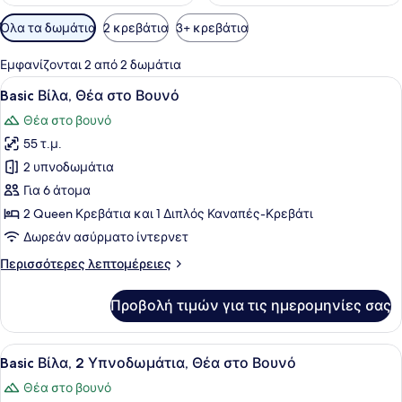
Διαθέσιμα
Όλα τα δωμάτια
2 κρεβάτια
3+ κρεβάτια
φίλτρα
για
Εμφανίζονται 2 από 2 δωμάτια
τα
Προβολή
Ένα στρωμένο κρεβάτι με λευκά και
9
Basic Βίλα, Θέα στο Βουνό
δωμάτια
όλων
Θέα στο βουνό
των
55 τ.μ.
φωτογραφιών
για
2 υπνοδωμάτια
Basic
Για 6 άτομα
Βίλα,
2 Queen Κρεβάτια και 1 Διπλός Καναπές-Κρεβάτι
Θέα
Δωρεάν ασύρματο ίντερνετ
στο
Περισσότερες
Περισσότερες λεπτομέρειες
Βουνό
λεπτομέρειες
για
Προβολή τιμών για τις ημερομηνίες σας
Basic
Βίλα,
Θέα
Προβολή
Ένα υπνοδωμάτιο με ένα κρεβάτι, έ
9
στο
Basic Βίλα, 2 Υπνοδωμάτια, Θέα στο Βουνό
όλων
Βουνό
Θέα στο βουνό
των