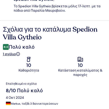
Το Spedion Villa Gytheio βρίσκεται μόλις 17-λεπτ. με τα
πόδια από Παραλία Μαυροβούνι.
Σχόλια για το κατάλυμα Spedion
Σχόλια
Villa Gytheio
Πολύ καλό
8,0
1 σχόλιο
10
10
Καθαριότητα
Κατάσταση καταλύματος &
παροχές
Σχόλια
Επαληθευμένο σχόλιο
8/10 Πολύ καλό
4 Οκτ 2024
Markus, ταξίδι 3 διανυκτερεύσεων