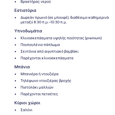
Βραστήρας νερού
Εστιατόρια
Δωρεάν πρωινό (σε μπουφέ), διαθέσιμο καθημερινά
μεταξύ 8:30 π.μ.–10:30 π.μ.
Υπνοδωμάτια
Κλινοσκεπάσματα υψηλής ποιότητας (premium)
Πουπουλένιο πάπλωμα
Σεντόνια από αιγυπτιακό βαμβάκι
Παρέχονται κλινοσκεπάσματα
Μπάνια
Μπανιέρα ή ντουζιέρα
Τηλέφωνο ντουζιέρας βροχής
Πιστολάκι μαλλιών
Παρέχονται πετσέτες
Κύριοι χώροι
Σαλόνι