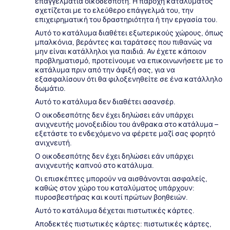
επαγγελματία οικοδεσπότη. Η παροχή καταλύματος
σχετίζεται με το ελεύθερο επάγγελμά του, την
επιχειρηματική του δραστηριότητα ή την εργασία του.
Αυτό το κατάλυμα διαθέτει εξωτερικούς χώρους, όπως
μπαλκόνια, βεράντες και ταράτσες που πιθανώς να
μην είναι κατάλληλοι για παιδιά. Αν έχετε κάποιον
προβληματισμό, προτείνουμε να επικοινωνήσετε με το
κατάλυμα πριν από την άφιξή σας, για να
εξασφαλίσουν ότι θα φιλοξενηθείτε σε ένα κατάλληλο
δωμάτιο.
Αυτό το κατάλυμα δεν διαθέτει ασανσέρ.
Ο οικοδεσπότης δεν έχει δηλώσει εάν υπάρχει
ανιχνευτής μονοξειδίου του άνθρακα στο κατάλυμα –
εξετάστε το ενδεχόμενο να φέρετε μαζί σας φορητό
ανιχνευτή.
Ο οικοδεσπότης δεν έχει δηλώσει εάν υπάρχει
ανιχνευτής καπνού στο κατάλυμα.
Οι επισκέπτες μπορούν να αισθάνονται ασφαλείς,
καθώς στον χώρο του καταλύματος υπάρχουν:
πυροσβεστήρας και κουτί πρώτων βοηθειών.
Αυτό το κατάλυμα δέχεται πιστωτικές κάρτες.
Αποδεκτές πιστωτικές κάρτες: πιστωτικές κάρτες,