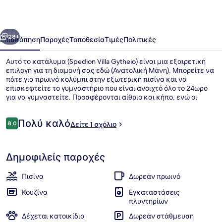
οηγούμενο
Επόμενο
28+
Επισκόπηση
Παροχές
Τοποθεσία
Τιμές
Πολιτικές
Αυτό το κατάλυμα (Spedion Villa Gytheio) είναι μια εξαιρετική
επιλογή για τη διαμονή σας εδώ (Ανατολική Μάνη). Μπορείτε να
πάτε για πρωινό κολύμπι στην εξωτερική πισίνα και να
επισκεφτείτε το γυμναστήριο που είναι ανοιχτό όλο το 24ωρο
για να γυμναστείτε. Προσφέρονται αίθριο και κήπο, ενώ οι
βίλες διαθέτουν ανέσεις όπως πλυντήρια και ψυγεία.
Σχόλια
Πολύ καλό
8,0
Δείτε 1 σχόλιο
8,0 στα 10
Τηλεόραση με επίπεδη οθόνη, συσ
Δημοφιλείς παροχές
Πισίνα
Δωρεάν πρωινό
Κουζίνα
Εγκαταστάσεις
πλυντηρίων
Δέχεται κατοικίδια
Δωρεάν στάθμευση