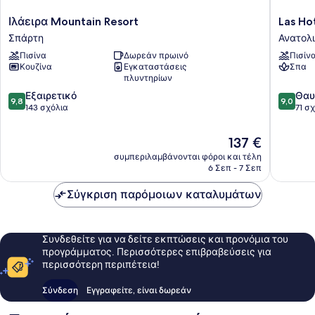
Ιλάειρα
Las
Ιλάειρα Mountain Resort
Las Ho
Mountain
Hotel
Σπάρτη
Ανατολ
Resort
&
Πισίνα
Δωρεάν πρωινό
Πισίν
Σπάρτη
Spa
Κουζίνα
Εγκαταστάσεις
Σπα
Ανατολ
πλυντηρίων
Μάνη
9.8
9.0
Εξαιρετικό
Θαυ
9,8
9,0
στα
στα
143 σχόλια
71 σ
10,
10,
Εξαιρετικό,
Θαυμάσ
Η
137 €
143
71
τιμή
συμπεριλαμβάνονται φόροι και τέλη
σχόλια
σχόλια
είναι
6 Σεπ - 7 Σεπ
137 €
Σύγκριση παρόμοιων καταλυμάτων
Συνδεθείτε για να δείτε εκπτώσεις και προνόμια του
προγράμματος. Περισσότερες επιβραβεύσεις για
περισσότερη περιπέτεια!
Σύνδεση
Εγγραφείτε, είναι δωρεάν