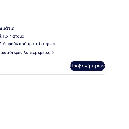
ωμάτιο
Για 4 άτομα
Δωρεάν ασύρματο ίντερνετ
ρισσότερες
ρισσότερες λεπτομέρειες
πτομέρειες
α
Προβολή τιμών
μάτιο