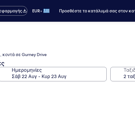
•
 εφαρμογής
EUR
Προσθέστε το κατάλυμά σας στον κα
, κοντά σε Gurney Drive
ές
Ημερομηνίες
Ταξι