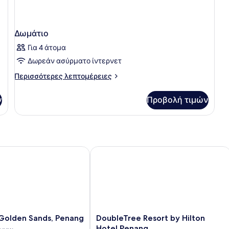
Δωμάτιο
Για 4 άτομα
Δωρεάν ασύρματο ίντερνετ
Περισσότερες
Περισσότερες λεπτομέρειες
λεπτομέρειες
για
ν
Προβολή τιμών
Δωμάτιο
olden Sands, Penang
DoubleTree Resort by Hilton Hotel P
DoubleTree
 Golden Sands, Penang
DoubleTree Resort by Hilton
Resort
Hotel Penang