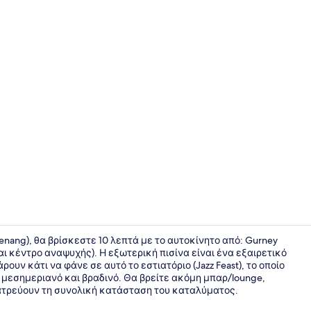
Εξωτερική π
Penang), θα βρίσκεστε 10 λεπτά με το αυτοκίνητο από: Gurney
ι κέντρο αναψυχής). Η εξωτερική πισίνα είναι ένα εξαιρετικό
ρουν κάτι να φάνε σε αυτό το εστιατόριο (Jazz Feast), το οποίο
Καθιστικό σ
ό, μεσημεριανό και βραδινό. Θα βρείτε ακόμη μπαρ/lounge,
 λατρεύουν τη συνολική κατάσταση του καταλύματος.