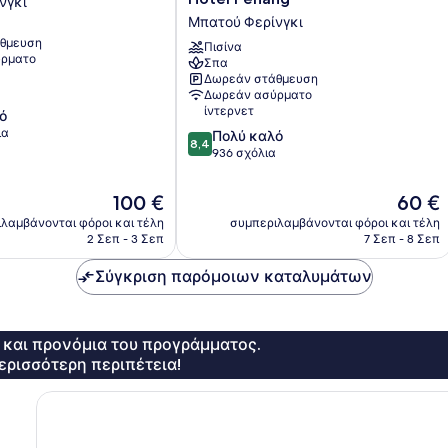
νγκι
by
Μπατού Φερίνγκι
Hilton
θμευση
Hotel
Πισίνα
ρματο
Σπα
Penang
Δωρεάν στάθμευση
Μπατού
Δωρεάν ασύρματο
Φερίνγκι
ίντερνετ
ό
ια
8.4
Πολύ καλό
8,4
στα
936 σχόλια
10,
Πολύ
Η
Η
100 €
60 €
καλό,
τιμή
τιμή
λαμβάνονται φόροι και τέλη
συμπεριλαμβάνονται φόροι και τέλη
936
είναι
είναι
2 Σεπ - 3 Σεπ
7 Σεπ - 8 Σεπ
σχόλια
100 €
60 €
Σύγκριση παρόμοιων καταλυμάτων
ς και προνόμια του προγράμματος.
ερισσότερη περιπέτεια!