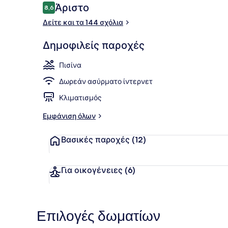
Σχόλια
Άριστο
8,6
8,6 στα 10
Δείτε και τα 144 σχόλια
Σερβίρεται 
Δημοφιλείς παροχές
Πισίνα
Δωρεάν ασύρματο ίντερνετ
Κλιματισμός
Εμφάνιση όλων
Βασικές παροχές
(12)
Για οικογένειες
(6)
Επιλογές δωματίων