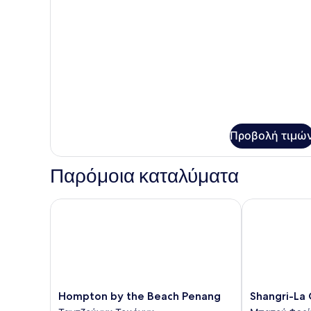
για
DOUBLE
DELUXE
Προβολή τιμώ
Παρόμοια καταλύματα
Hompton by the Beach Penang
Shangri-La G
Hompton
Shangri-
Hompton by the Beach Penang
Shangri-La
by
La