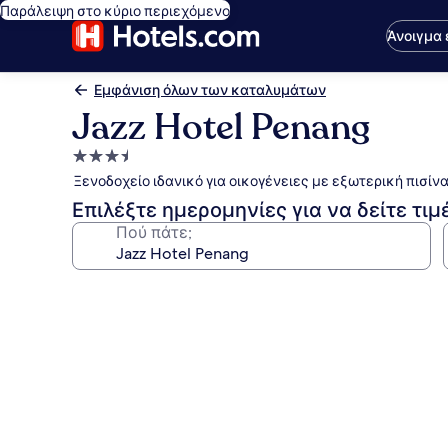
Παράλειψη στο κύριο περιεχόμενο
Άνοιγμα
Εμφάνιση όλων των καταλυμάτων
Jazz Hotel Penang
Κατάλυμα
με
Ξενοδοχείο ιδανικό για οικογένειες με εξωτερική πισίνα
3.5
Επιλέξτε ημερομηνίες για να δείτε τιμ
αστέρια
Πού πάτε;
Συλλογή
φωτογραφιών
για
Jazz
Hotel
Penang