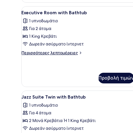
1
Bathtub
King
Προβολή
Ένα σύγχρονο δωμάτιο ξενοδ
1
Bed,
Executive Room with Bathtub
όλων
Non
1 υπνοδωμάτιο
Smoking
των
with
Για 2 άτομα
φωτογραφιών
Bathtub
για
1 King Κρεβάτι
Executive
Δωρεάν ασύρματο ίντερνετ
Room
Περισσότερες
Περισσότερες λεπτομέρειες
with
λεπτομέρειες
Bathtub
για
Executive
Room
Προβολή τιμώ
with
Bathtub
Προβολή
Ένα δωμάτιο ξενοδοχείου με 
1
Jazz Suite Twin with Bathtub
όλων
1 υπνοδωμάτιο
των
Για 4 άτομα
φωτογραφιών
για
2 Μονά Κρεβάτια Ή 1 King Κρεβάτι
Jazz
Δωρεάν ασύρματο ίντερνετ