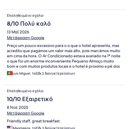
price and location.
Επαληθευμένο σχόλιο
8/10 Πολύ καλό
13 Μαΐ 2026
Μετάφραση Google
Preço um pouco excessivo para o o que o hotel apresenta, mas
acredito que pagámos um valor mais alto, pois marcámos muito
em cima da hora. O Ar Condicionado estava avariado na 1ª noite
o que foi um enorme inconveniente Pequeno Almoço muito
bom e com muitos produtos locais e o hotel é proximo a pé dos
bairros importantes de Atenas
Luís Miguel, ταξίδι 2 διανυκτερεύσεων
Επαληθευμένο σχόλιο
10/10 Εξαιρετικό
8 Νοε 2025
Μετάφραση Google
Friendly staff, great breakfast.
Magdalena, ταξίδι 3 διανυκτερεύσεων