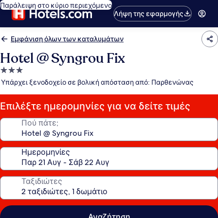
Παράλειψη στο κύριο περιεχόμενο
Λήψη της εφαρμογής
Εμφάνιση όλων των καταλυμάτων
Hotel @ Syngrou Fix
Κατάλυμα
με
Υπάρχει ξενοδοχείο σε βολική απόσταση από: Παρθενώνας
3.0
αστέρια
Επιλέξτε ημερομηνίες για να δείτε τιμές
Πού πάτε;
Ημερομηνίες
Ταξιδιώτες
Αναζήτηση