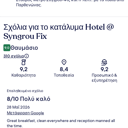
Παρθενώνας.
Σχόλια για το κατάλυμα Hotel @
Σχόλια
Syngrou Fix
Θαυμάσιο
9,0
310 σχόλια
9,2
8,4
9,2
Καθαριότητα
Τοποθεσία
Προσωπικό &
εξυπηρέτηση
Σχόλια
Επαληθευμένο σχόλιο
8/10 Πολύ καλό
28 Μαΐ 2026
Μετάφραση Google
Great breakfast, clean everywhere and reception manned all
the time.