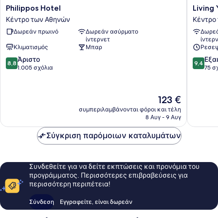
Philippos
Living
Philippos Hotel
Living 
Hotel
Yard
Κέντρο των Αθηνών
Κέντρο
Κέντρο
Acropoli
Δωρεάν πρωινό
Δωρεάν ασύρματο
Δωρεά
των
Κέντρο
ίντερνετ
ίντερ
Αθηνών
των
Κλιματισμός
Μπαρ
Ρεσεψ
Αθηνών
8.8
9.4
Άριστο
Εξα
8,8
9,4
στα
στα
1.005 σχόλια
75 σ
10,
10,
Άριστο,
Εξαιρετ
1.005
75
Η
123 €
σχόλια
σχόλια
τιμή
συμπεριλαμβάνονται φόροι και τέλη
είναι
8 Αυγ - 9 Αυγ
123 €
Σύγκριση παρόμοιων καταλυμάτων
Συνδεθείτε για να δείτε εκπτώσεις και προνόμια του
προγράμματος. Περισσότερες επιβραβεύσεις για
περισσότερη περιπέτεια!
Σύνδεση
Εγγραφείτε, είναι δωρεάν