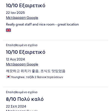
10/10 Εξαιρετικό
22 Ιαν 2025
Μετάφραση Google
Really great staff and nice room - great location
Επαληθευμένο σχόλιο
10/10 Εξαιρετικό
12 Αυγ 2024
Μετάφραση Google
깨끗하고 위치가 좋음, 조식도 맛있었음
Younghee, ταξίδι 2 διανυκτερεύσεων
Επαληθευμένο σχόλιο
8/10 Πολύ καλό
22 Σεπ 2024