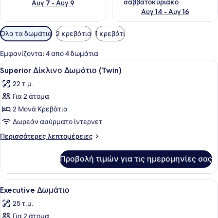
σαββατοκύριακο
Αυγ 7 - Αυγ 9
Αυγ 14 - Αυγ 16
Διαθέσιμα
Όλα τα δωμάτια
2 κρεβάτια
1 κρεβάτι
φίλτρα
για
Εμφανίζονται 4 από 4 δωμάτια
τα
Προβολή
Ένα δωμάτιο ξενοδοχείου με δύο κρ
21
Superior Δίκλινο Δωμάτιο (Twin)
δωμάτια
όλων
22 τ.μ.
των
Για 2 άτομα
φωτογραφιών
για
2 Μονά Κρεβάτια
Superior
Δωρεάν ασύρματο ίντερνετ
Δίκλινο
Περισσότερες
Περισσότερες λεπτομέρειες
Δωμάτιο
λεπτομέρειες
(Twin)
για
Προβολή τιμών για τις ημερομηνίες σας
Superior
Δίκλινο
Δωμάτιο
Προβολή
Ένα υπνοδωμάτιο με ένα κρεβάτι, έ
17
(Twin)
Executive Δωμάτιο
όλων
25 τ.μ.
των
Για 2 άτομα