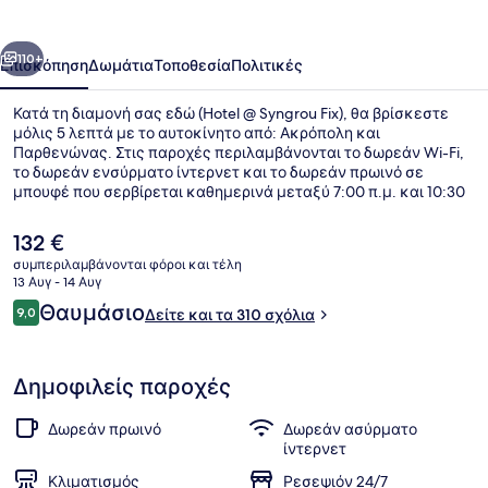
Fix
οηγούμενο
Επόμενο
110+
Επισκόπηση
Δωμάτια
Τοποθεσία
Πολιτικές
Κατά τη διαμονή σας εδώ (Hotel @ Syngrou Fix), θα βρίσκεστε
μόλις 5 λεπτά με το αυτοκίνητο από: Ακρόπολη και
Παρθενώνας. Στις παροχές περιλαμβάνονται το δωρεάν Wi-Fi,
το δωρεάν ενσύρματο ίντερνετ και το δωρεάν πρωινό σε
μπουφέ που σερβίρεται καθημερινά μεταξύ 7:00 π.μ. και 10:30
π.μ.. Επίσης, σε απόσταση 5 λεπτών με το αυτοκίνητο θα βρείτε
τα εξής: Πλατεία Συντάγματος και Μουσείο Ακρόπολης. Άλλοι
Η
132 €
ταξιδιώτες λατρεύουν το εξυπηρετικό προσωπικό. Τα μέσα
τρέχουσα
συμπεριλαμβάνονται φόροι και τέλη
μαζικής μεταφοράς είναι σε πολύ κοντινή απόσταση με τα
τιμή
13 Αυγ - 14 Αυγ
πόδια: το σημείο επιβίβασης Σταθμός Μετρό Συγγρού-Φιξ
Μπαρ (στο κατάλυμα)
είναι
Σχόλια
βρίσκεται σε απόσταση 4 λεπτών και το σημείο επιβίβασης
Θαυμάσιο
9,0
Δείτε και τα 310 σχόλια
132 €
9,0 στα 10
Στάση Τραμ Κασομούλη βρίσκεται σε απόσταση 7 λεπτών.
Δημοφιλείς παροχές
Δωρεάν πρωινό
Δωρεάν ασύρματο
ίντερνετ
Κλιματισμός
Ρεσεψιόν 24/7