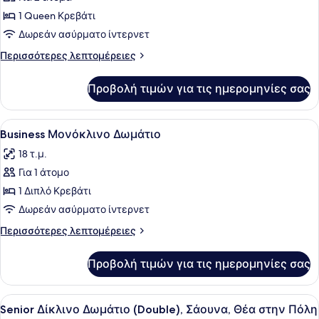
φωτογραφιών
για
1 Queen Κρεβάτι
Executive
Δωρεάν ασύρματο ίντερνετ
Δωμάτιο
Περισσότερες
Περισσότερες λεπτομέρειες
λεπτομέρειες
για
Προβολή τιμών για τις ημερομηνίες σας
Executive
Δωμάτιο
Προβολή
Ένα στρωμένο κρεβάτι με λευκά σε
11
Business Μονόκλινο Δωμάτιο
όλων
18 τ.μ.
των
Για 1 άτομο
φωτογραφιών
για
1 Διπλό Κρεβάτι
Business
Δωρεάν ασύρματο ίντερνετ
Μονόκλινο
Περισσότερες
Περισσότερες λεπτομέρειες
Δωμάτιο
λεπτομέρειες
για
Προβολή τιμών για τις ημερομηνίες σας
Business
Μονόκλινο
Δωμάτιο
Προβολή
Ένα μοντέρνο σαλόνι με έναν κανα
1
Senior Δίκλινο Δωμάτιο (Double), Σάουνα, Θέα στην Πόλη
όλων