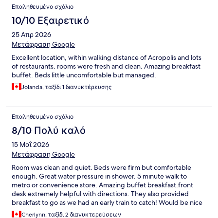
Επαληθευμένο σχόλιο
10/10 Εξαιρετικό
25 Απρ 2026
Μετάφραση Google
Excellent location, within walking distance of Acropolis and lots
of restaurants. rooms were fresh and clean. Amazing breakfast
buffet. Beds little uncomfortable but managed.
Jolanda, ταξίδι 1 διανυκτέρευσης
Επαληθευμένο σχόλιο
8/10 Πολύ καλό
15 Μαΐ 2026
Μετάφραση Google
Room was clean and quiet. Beds were firm but comfortable
enough. Great water pressure in shower. 5 minute walk to
metro or convenience store. Amazing buffet breakfast.front
desk extremely helpful with directions. They also provided
breakfast to go as we had an early train to catch! Would be nice
addition if they had chairs on balcony. Would stay again for the
Cherlynn, ταξίδι 2 διανυκτερεύσεων