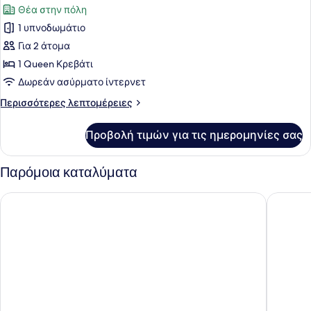
Θέα στην πόλη
των
1 υπνοδωμάτιο
φωτογραφιών
για
Για 2 άτομα
Senior
1 Queen Κρεβάτι
Δίκλινο
Δωρεάν ασύρματο ίντερνετ
Δωμάτιο
Περισσότερες
Περισσότερες λεπτομέρειες
(Double),
λεπτομέρειες
Σάουνα,
για
Προβολή τιμών για τις ημερομηνίες σας
Senior
Θέα
Δίκλινο
στην
Δωμάτιο
Παρόμοια καταλύματα
Πόλη
(Double),
Σάουνα,
Philippos Hotel
Living Y
Θέα
στην
Πόλη