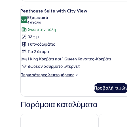
with
Προβολή
Ένα σύγχρονο δωμάτιο ξενοδ
17
Balcony
Penthouse Suite with City View
όλων
Εξαιρετικό
των
9,6
9,6 στα 10
(4
4 σχόλια
φωτογραφιών
σχόλια)
Θέα στην πόλη
για
33 τ.μ.
Penthouse
1 υπνοδωμάτιο
Suite
Για 2 άτομα
with
1 King Κρεβάτι και 1 Queen Καναπές-Κρεβάτι
City
View
Δωρεάν ασύρματο ίντερνετ
Περισσότερες
Περισσότερες λεπτομέρειες
λεπτομέρειες
για
Προβολή τιμώ
Penthouse
Suite
with
Παρόμοια καταλύματα
City
View
Elements Rooms & Apartments
Olympic Fash