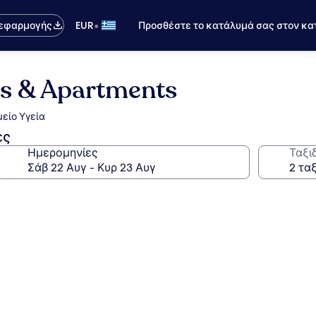
•
 εφαρμογής
EUR
Προσθέστε το κατάλυμά σας στον κα
s & Apartments
είο Υγεία
ές
Ημερομηνίες
Ταξι