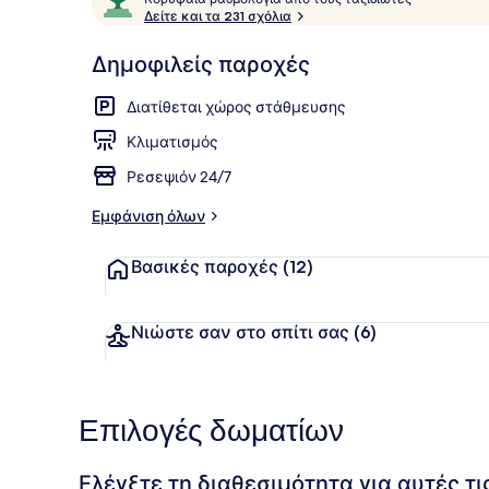
ο
Δείτε και τα 231 σχόλια
10,
ρ
Από
Penthouse S
υ
Δημοφιλείς παροχές
τα
φ
αγαπημένα
α
Διατίθεται χώρος στάθμευσης
των
ί
α
πελατών
Κλιματισμός
β
Ρεσεψιόν 24/7
α
θ
Εμφάνιση όλων
μ
ο
Βασικές παροχές
(12)
λ
ο
γ
ί
Νιώστε σαν στο σπίτι σας
(6)
α
α
π
Επιλογές δωματίων
ό
τ
Ελέγξτε τη διαθεσιμότητα για αυτές τ
ο