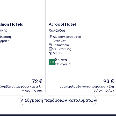
Acropol
hion Hotels
Acropol Hotel
Hotel
τικής
Χαλάνδρι
Χαλάνδρι
θμευση
Δωρεάν ασύρματο
ρματο
ίντερνετ
Εστιατόριο
Κλιματισμός
Μπαρ
8.8
Άριστο
8,8
στα
218 σχόλια
10,
Άριστο,
218
Η
Η
72 €
93 €
σχόλια
τιμή
τιμή
λαμβάνονται φόροι και τέλη
συμπεριλαμβάνονται φόροι και τέλη
είναι
είναι
9 Αυγ - 10 Αυγ
9 Αυγ - 10 Αυγ
72 €
93 €
Σύγκριση παρόμοιων καταλυμάτων