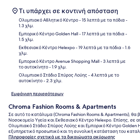
Τι υπάρχει σε κοντινή απόσταση
Ολυμπιακό Αθλητικό Κέντρο
- 15 λεπτά με τα πόδια
-
1.3 χλμ.
Εμπορικό Κέντρο Golden Hall
- 17 λεπτά με τα πόδια
-
Χάρ
1.5 χλμ.
Εκθεσιακό Κέντρο Helexpo
- 19 λεπτά με τα πόδια
- 1.6
χλμ.
Εμπορικό Κέντρο Avenue Shopping Mall
- 3 λεπτά με
το αυτοκίνητο
- 1.9 χλμ.
Ολυμπιακό Στάδιο Σπύρος Λούης
- 4 λεπτά με το
αυτοκίνητο
- 2.3 χλμ.
Εμφάνιση περισσότερων
Chroma Fashion Rooms & Apartments
Σε αυτό το κατάλυμα (Chroma Fashion Rooms & Apartments), θα 
Νοσοκομείο Υγεία και Εκθεσιακό Κέντρο Helexpo. Επίσης, σε α
Ολυμπιακό Στάδιο Σπύρος Λούης και Εμπορικό Κέντρο Golden Ha
εξυπηρετικό προσωπικό και τη συνολική κατάσταση του κατα
Πληροφορίες σχετικά με τα δικαιώματα ακύρωσης