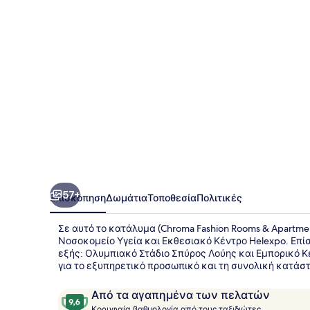
&
Apartments
57+
Επισκόπηση
Δωμάτια
Τοποθεσία
Πολιτικές
Σε αυτό το κατάλυμα (Chroma Fashion Rooms & Apartmen
Νοσοκομείο Υγεία και Εκθεσιακό Κέντρο Helexpo. Επίσ
εξής: Ολυμπιακό Στάδιο Σπύρος Λούης και Εμπορικό Κέ
για το εξυπηρετικό προσωπικό και τη συνολική κατάσ
Σχόλια
9,6
Από τα αγαπημένα των πελατών
Κ
στα
Κορυφαία βαθμολογία από τους ταξιδιώτες