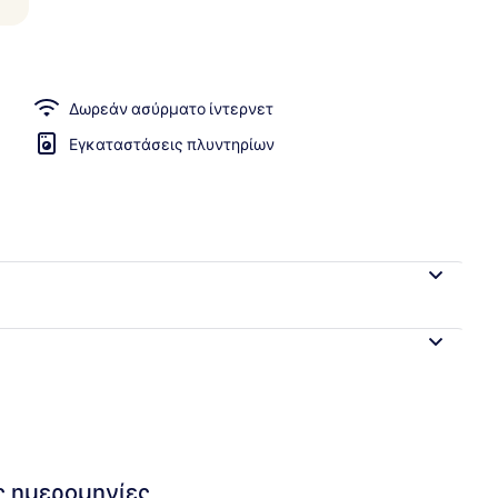
uite with City View | 1 υπνοδωμάτιο, κλινοσκεπάσματα υψηλής ποιότητ
Δωρεάν ασύρματο ίντερνετ
Εγκαταστάσεις πλυντηρίων
ις ημερομηνίες