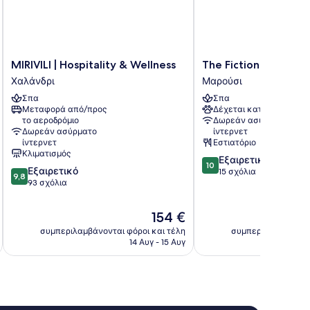
MIRIVILI
The
MIRIVILI | Hospitality & Wellness
The Fiction
|
Fiction
Χαλάνδρι
Μαρούσι
Hospitality
Μαρούσι
Σπα
Σπα
&
Μεταφορά από/προς
Δέχεται κατοικίδια
Wellness
το αεροδρόμιο
Δωρεάν ασύρματο
Χαλάνδρι
Δωρεάν ασύρματο
ίντερνετ
ίντερνετ
Εστιατόριο
Κλιματισμός
10.0
Εξαιρετικό
10
9.8
Εξαιρετικό
στα
15 σχόλια
9,8
στα
93 σχόλια
10,
10,
Εξαιρετικό,
Εξαιρετικό,
15
Η
154 €
93
σχόλια
τιμή
συμπεριλαμβάνονται φόροι και τέλη
συμπεριλαμβάνοντα
σχόλια
είναι
14 Αυγ - 15 Αυγ
154 €