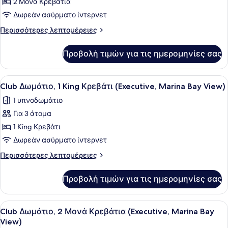
για
2 Μονά Κρεβάτια
Premier
Δωρεάν ασύρματο ίντερνετ
Δίκλινο
Περισσότερες
Περισσότερες λεπτομέρειες
Δωμάτιο
λεπτομέρειες
(Twin)
για
Προβολή τιμών για τις ημερομηνίες σας
Premier
(Marina
Δίκλινο
Bay
Δωμάτιο
Προβολή
Club Δωμάτιο, 1 King Κρεβάτι (Execu
View)
2
(Twin)
Club Δωμάτιο, 1 King Κρεβάτι (Executive, Marina Bay View)
όλων
(Marina
1 υπνοδωμάτιο
Bay
των
View)
Για 3 άτομα
φωτογραφιών
για
1 King Κρεβάτι
Club
Δωρεάν ασύρματο ίντερνετ
Δωμάτιο,
Περισσότερες
Περισσότερες λεπτομέρειες
1
λεπτομέρειες
King
για
Προβολή τιμών για τις ημερομηνίες σας
Club
Κρεβάτι
Δωμάτιο,
(Executive,
1
Προβολή
Ένα σύγχρονο μπάνιο με μια μεγάλ
Marina
1
King
Club Δωμάτιο, 2 Μονά Κρεβάτια (Executive, Marina Bay
όλων
Κρεβάτι
Bay
View)
(Executive,