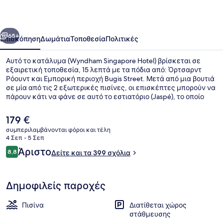
οηγούμενο
Επόμενο
65+
Επισκόπηση
Δωμάτια
Τοποθεσία
Πολιτικές
Αυτό το κατάλυμα (Wyndham Singapore Hotel) βρίσκεται σε
εξαιρετική τοποθεσία, 15 λεπτά με τα πόδια από: Όρτσαρντ
Ρόουντ και Εμπορική περιοχή Bugis Street. Μετά από μια βουτιά
σε μία από τις 2 εξωτερικές πισίνες, οι επισκέπτες μπορούν να
πάρουν κάτι να φάνε σε αυτό το εστιατόριο (Jaspé), το οποίο
σερβίρει διεθνής κουζίνα και είναι ανοικτό για πρωινό,
μεσημεριανό και βραδινό. Σε αυτό το ξενοδοχείο (πολυτελείας)
Η
179 €
θα βρείτε ακόμη γυμναστήριο που είναι ανοιχτό όλο το 24ωρο
τρέχουσα
συμπεριλαμβάνονται φόροι και τέλη
και μπαρ/lounge. Για το εξυπηρετικό προσωπικό και την
τιμή
4 Σεπ - 5 Σεπ
τοποθεσία του τα καταλύματα λαμβάνουν εξαιρετική
2 εξωτερικές πισίνες
είναι
Σχόλια
βαθμολογία από τους ταξιδιώτες. Τα μέσα μαζικής μεταφοράς
Άριστο
8,8
Δείτε και τα 399 σχόλια
179 €
8,8 στα 10
είναι σε πολύ κοντινή απόσταση με τα πόδια: το σημείο
επιβίβασης Σταθμός City Hall βρίσκεται σε απόσταση 4 λεπτών
και το σημείο επιβίβασης Σταθμός Clarke Quay βρίσκεται σε
Δημοφιλείς παροχές
απόσταση 8 λεπτών.
Πισίνα
Διατίθεται χώρος
στάθμευσης