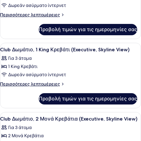
Δωρεάν ασύρματο ίντερνετ
Deluxe
Δίκλινο
Περισσότερες
Περισσότερες λεπτομέρειες
λεπτομέρειες
Δωμάτιο
για
(Twin),
Προβολή τιμών για τις ημερομηνίες σας
Deluxe
2
Δίκλινο
Μονά
Δωμάτιο
Προβολή
Club Δωμάτιο, 1 King Κρεβάτι (Execu
2
(Twin),
Κρεβάτια
Club Δωμάτιο, 1 King Κρεβάτι (Executive, Skyline View)
όλων
2
(City
Για 3 άτομα
Μονά
των
View)
Κρεβάτια
1 King Κρεβάτι
φωτογραφιών
(City
για
Δωρεάν ασύρματο ίντερνετ
View)
Club
Περισσότερες
Περισσότερες λεπτομέρειες
Δωμάτιο,
λεπτομέρειες
για
1
Προβολή τιμών για τις ημερομηνίες σας
Club
King
Δωμάτιο,
Κρεβάτι
1
Προβολή
Ένα δωμάτιο ξενοδοχείου με δύο κ
1
(Executive,
King
Club Δωμάτιο, 2 Μονά Κρεβάτια (Executive, Skyline View)
όλων
Κρεβάτι
Skyline
Για 3 άτομα
(Executive,
των
View)
Skyline
2 Μονά Κρεβάτια
φωτογραφιών
View)