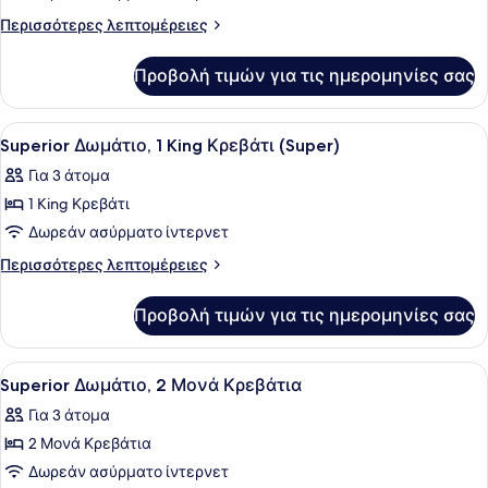
Premier
Περισσότερες
Περισσότερες λεπτομέρειες
Δωμάτιο,
λεπτομέρειες
για
2
Προβολή τιμών για τις ημερομηνίες σας
Premier
Μονά
Δωμάτιο,
Κρεβάτια
2
Προβολή
Ένα σύγχρονο δωμάτιο ξενοδοχείου
3
(Skyline
Μονά
Superior Δωμάτιο, 1 King Κρεβάτι (Super)
όλων
Κρεβάτια
View)
Για 3 άτομα
(Skyline
των
View)
1 King Κρεβάτι
φωτογραφιών
για
Δωρεάν ασύρματο ίντερνετ
Superior
Περισσότερες
Περισσότερες λεπτομέρειες
Δωμάτιο,
λεπτομέρειες
για
1
Προβολή τιμών για τις ημερομηνίες σας
Superior
King
Δωμάτιο,
Κρεβάτι
1
Προβολή
Μίνι μπαρ, χρηματοκιβώτιο στο δωμ
1
(Super)
King
Superior Δωμάτιο, 2 Μονά Κρεβάτια
όλων
Κρεβάτι
Για 3 άτομα
(Super)
των
2 Μονά Κρεβάτια
φωτογραφιών
για
Δωρεάν ασύρματο ίντερνετ