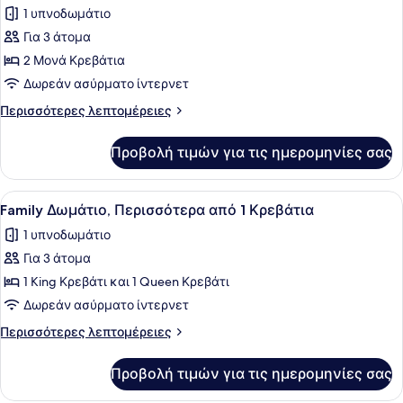
των
View)
1 υπνοδωμάτιο
Marina
φωτογραφιών
Bay
Για 3 άτομα
για
View)
2 Μονά Κρεβάτια
Club
Δωμάτιο,
Δωρεάν ασύρματο ίντερνετ
2
Περισσότερες
Περισσότερες λεπτομέρειες
Μονά
λεπτομέρειες
για
Κρεβάτια
Προβολή τιμών για τις ημερομηνίες σας
Club
(Executive,
Δωμάτιο,
Marina
2
Προβολή
Family Δωμάτιο, Περισσότερα από 1
2
Bay
Μονά
Family Δωμάτιο, Περισσότερα από 1 Κρεβάτια
όλων
Κρεβάτια
View)
1 υπνοδωμάτιο
(Executive,
των
Marina
Για 3 άτομα
φωτογραφιών
Bay
για
1 King Κρεβάτι και 1 Queen Κρεβάτι
View)
Family
Δωρεάν ασύρματο ίντερνετ
Δωμάτιο,
Περισσότερες
Περισσότερες λεπτομέρειες
Περισσότερα
λεπτομέρειες
από
για
Προβολή τιμών για τις ημερομηνίες σας
Family
1
Δωμάτιο,