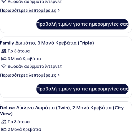
για
Δωρεάν ασύρματο ίντερνετ
Deluxe
Περισσότερες
Περισσότερες λεπτομέρειες
Δωμάτιο,
λεπτομέρειες
για
1
Προβολή τιμών για τις ημερομηνίες σας
Deluxe
King
Δωμάτιο,
Κρεβάτι
1
Προβολή
Family Δωμάτιο, 3 Μονά Κρεβάτια (T
3
(City
King
Family Δωμάτιο, 3 Μονά Κρεβάτια (Triple)
όλων
Κρεβάτι
View)
Για 3 άτομα
(City
των
View)
3 Μονά Κρεβάτια
φωτογραφιών
για
Δωρεάν ασύρματο ίντερνετ
Family
Περισσότερες
Περισσότερες λεπτομέρειες
Δωμάτιο,
λεπτομέρειες
για
3
Προβολή τιμών για τις ημερομηνίες σας
Family
Μονά
Δωμάτιο,
Κρεβάτια
3
Προβολή
Μίνι μπαρ, χρηματοκιβώτιο στο δωμ
1
(Triple)
Μονά
Deluxe Δίκλινο Δωμάτιο (Twin), 2 Μονά Κρεβάτια (City
όλων
Κρεβάτια
View)
(Triple)
των
Για 3 άτομα
φωτογραφιών
2 Μονά Κρεβάτια
για