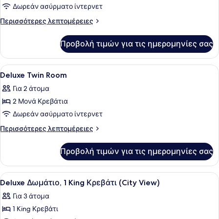
για
Δωρεάν ασύρματο ίντερνετ
Deluxe
Περισσότερες
Περισσότερες λεπτομέρειες
Triple
λεπτομέρειες
για
Room
Προβολή τιμών για τις ημερομηνίες σας
Deluxe
Triple
Room
Προβολή
Μίνι μπαρ, χρηματοκιβώτιο στο δωμ
1
Deluxe Twin Room
όλων
Για 2 άτομα
των
2 Μονά Κρεβάτια
φωτογραφιών
για
Δωρεάν ασύρματο ίντερνετ
Deluxe
Περισσότερες
Περισσότερες λεπτομέρειες
Twin
λεπτομέρειες
για
Room
Προβολή τιμών για τις ημερομηνίες σας
Deluxe
Twin
Room
Προβολή
Ένα σύγχρονο δωμάτιο ξενοδοχείου 
3
Deluxe Δωμάτιο, 1 King Κρεβάτι (City View)
όλων
Για 3 άτομα
των
1 King Κρεβάτι
φωτογραφιών