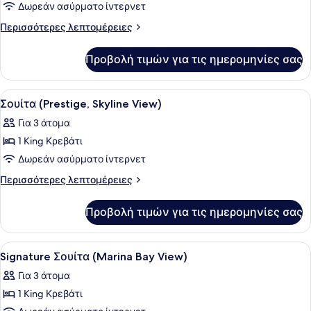
για
Δωρεάν ασύρματο ίντερνετ
Club
Περισσότερες
Περισσότερες λεπτομέρειες
Δωμάτιο,
λεπτομέρειες
για
2
Προβολή τιμών για τις ημερομηνίες σας
Club
Μονά
Δωμάτιο,
Κρεβάτια
2
Προβολή
Σουίτα (Prestige, Skyline View) | Μ
5
(Executive,
Μονά
Σουίτα (Prestige, Skyline View)
όλων
Κρεβάτια
Skyline
Για 3 άτομα
(Executive,
των
View)
Skyline
1 King Κρεβάτι
φωτογραφιών
View)
για
Δωρεάν ασύρματο ίντερνετ
Σουίτα
Περισσότερες
Περισσότερες λεπτομέρειες
(Prestige,
λεπτομέρειες
για
Skyline
Προβολή τιμών για τις ημερομηνίες σας
Σουίτα
View)
(Prestige,
Skyline
Προβολή
Ένα σύγχρονο δωμάτιο ξενοδοχείου 
2
View)
Signature Σουίτα (Marina Bay View)
όλων
Για 3 άτομα
των
1 King Κρεβάτι
φωτογραφιών