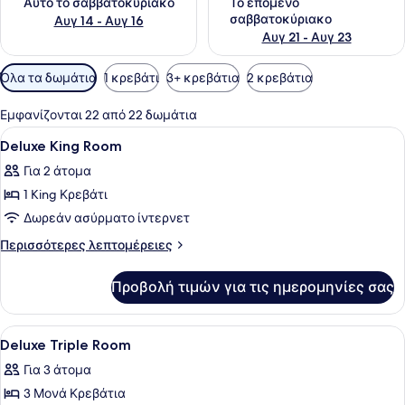
Αυτό το σαββατοκύριακο
Το επόμενο
σαββατοκύριακο
Αυγ 14 - Αυγ 16
Αυγ 21 - Αυγ 23
Διαθέσιμα
Όλα τα δωμάτια
1 κρεβάτι
3+ κρεβάτια
2 κρεβάτια
φίλτρα
για
Εμφανίζονται 22 από 22 δωμάτια
τα
Προβολή
Μίνι μπαρ, χρηματοκιβώτιο στο δωμ
2
Deluxe King Room
δωμάτια
όλων
Για 2 άτομα
των
1 King Κρεβάτι
φωτογραφιών
για
Δωρεάν ασύρματο ίντερνετ
Deluxe
Περισσότερες
Περισσότερες λεπτομέρειες
King
λεπτομέρειες
για
Room
Προβολή τιμών για τις ημερομηνίες σας
Deluxe
King
Room
Προβολή
Μίνι μπαρ, χρηματοκιβώτιο στο δωμ
2
Deluxe Triple Room
όλων
Για 3 άτομα
των
3 Μονά Κρεβάτια
φωτογραφιών