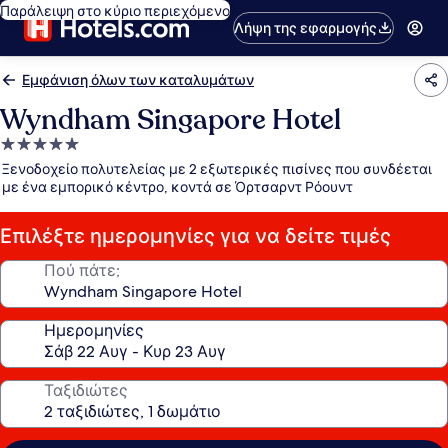
Παράλειψη στο κύριο περιεχόμενο
Λήψη της εφαρμογής
Εμφάνιση όλων των καταλυμάτων
Wyndham Singapore Hotel
Κατάλυμα
με
Ξενοδοχείο πολυτελείας με 2 εξωτερικές πισίνες που συνδέεται
5.0
με ένα εμπορικό κέντρο, κοντά σε Όρτσαρντ Ρόουντ
αστέρια
Επιλέξτε ημερομηνίες για να δείτε τιμές
Πού πάτε;
Ημερομηνίες
Ταξιδιώτες