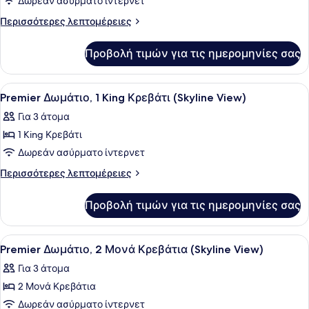
για
Δωρεάν ασύρματο ίντερνετ
Signature
Περισσότερες
Περισσότερες λεπτομέρειες
Σουίτα
λεπτομέρειες
για
(Marina
Προβολή τιμών για τις ημερομηνίες σας
Signature
Bay
Σουίτα
View)
(Marina
Προβολή
Ένα σύγχρονο δωμάτιο ξενοδοχείου 
3
Bay
Premier Δωμάτιο, 1 King Κρεβάτι (Skyline View)
όλων
View)
Για 3 άτομα
των
1 King Κρεβάτι
φωτογραφιών
για
Δωρεάν ασύρματο ίντερνετ
Premier
Περισσότερες
Περισσότερες λεπτομέρειες
Δωμάτιο,
λεπτομέρειες
για
1
Προβολή τιμών για τις ημερομηνίες σας
Premier
King
Δωμάτιο,
Κρεβάτι
1
Προβολή
Premier Δωμάτιο, 2 Μονά Κρεβάτια (
2
(Skyline
King
Premier Δωμάτιο, 2 Μονά Κρεβάτια (Skyline View)
όλων
Κρεβάτι
View)
Για 3 άτομα
(Skyline
των
View)
2 Μονά Κρεβάτια
φωτογραφιών
για
Δωρεάν ασύρματο ίντερνετ