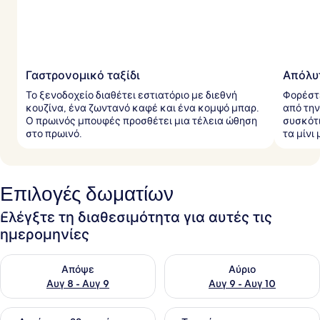
Γαστρονομικό ταξίδι
Απόλυ
Το ξενοδοχείο διαθέτει εστιατόριο με διεθνή
Φορέστ
κουζίνα, ένα ζωντανό καφέ και ένα κομψό μπαρ.
από την
Ο πρωινός μπουφές προσθέτει μια τέλεια ώθηση
συσκότ
στο πρωινό.
τα μίν
Επιλογές δωματίων
Ελέγξτε τη διαθεσιμότητα για αυτές τις
ημερομηνίες
Έλεγχος διαθεσιμότητας για απόψε Αυγ 8 - Αυγ 9
Έλεγχος διαθεσιμότητας για 
Απόψε
Αύριο
Αυγ 8 - Αυγ 9
Αυγ 9 - Αυγ 10
Έλεγχος διαθεσιμότητας για αυτό το σαββατοκύριακο Αυγ 1
Έλεγχος διαθεσιμότητας για