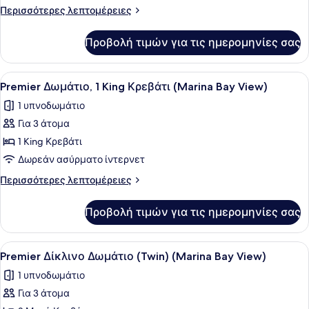
Superior
Περισσότερες
Περισσότερες λεπτομέρειες
Δωμάτιο,
λεπτομέρειες
για
2
Προβολή τιμών για τις ημερομηνίες σας
Superior
Μονά
Δωμάτιο,
Κρεβάτια
2
Προβολή
Premier Δωμάτιο, 1 King Κρεβάτι (M
3
Μονά
Premier Δωμάτιο, 1 King Κρεβάτι (Marina Bay View)
όλων
Κρεβάτια
1 υπνοδωμάτιο
των
Για 3 άτομα
φωτογραφιών
για
1 King Κρεβάτι
Premier
Δωρεάν ασύρματο ίντερνετ
Δωμάτιο,
Περισσότερες
Περισσότερες λεπτομέρειες
1
λεπτομέρειες
King
για
Προβολή τιμών για τις ημερομηνίες σας
Premier
Κρεβάτι
Δωμάτιο,
(Marina
1
Προβολή
Ένα δωμάτιο ξενοδοχείου με δύο κρ
Bay
3
King
Premier Δίκλινο Δωμάτιο (Twin) (Marina Bay View)
όλων
Κρεβάτι
View)
1 υπνοδωμάτιο
(Marina
των
Bay
Για 3 άτομα
φωτογραφιών
View)