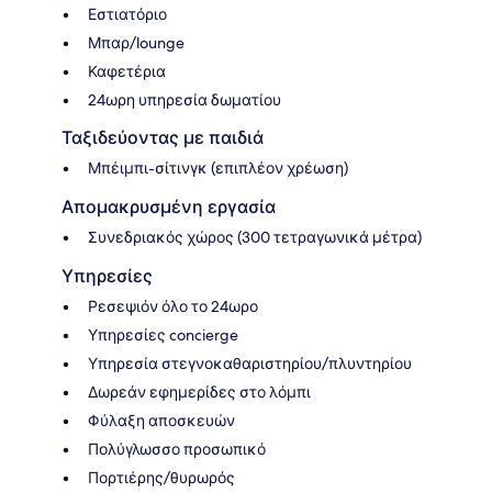
Εστιατόριο
Μπαρ/lounge
Καφετέρια
24ωρη υπηρεσία δωματίου
Ταξιδεύοντας με παιδιά
Μπέιμπι-σίτινγκ (επιπλέον χρέωση)
Απομακρυσμένη εργασία
Συνεδριακός χώρος (300 τετραγωνικά μέτρα)
Υπηρεσίες
Ρεσεψιόν όλο το 24ωρο
Υπηρεσίες concierge
Υπηρεσία στεγνοκαθαριστηρίου/πλυντηρίου
Δωρεάν εφημερίδες στο λόμπι
Φύλαξη αποσκευών
Πολύγλωσσο προσωπικό
Πορτιέρης/θυρωρός