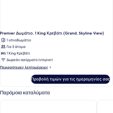
Premier Δωμάτιο, 1 King Κρεβάτι (Grand, Skyline View)
1 υπνοδωμάτιο
Για 3 άτομα
1 King Κρεβάτι
Δωρεάν ασύρματο ίντερνετ
Περισσότερες
Περισσότερες λεπτομέρειες
λεπτομέρειες
για
Προβολή τιμών για τις ημερομηνίες σας
Premier
Δωμάτιο,
1
Παρόμοια καταλύματα
King
Κρεβάτι
Grand Park City Hall
Carlton 
(Grand,
Skyline
View)