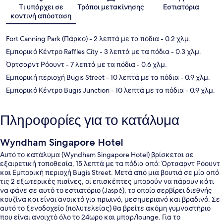
Χάρτης
Τι υπάρχει σε
Τρόποι μετακίνησης
Εστιατόρια
κοντινή απόσταση
Fort Canning Park (Πάρκο)
- 2 λεπτά με τα πόδια
- 0.2 χλμ.
Εμπορικό Κέντρο Raffles City
- 3 λεπτά με τα πόδια
- 0.3 χλμ.
Όρτσαρντ Ρόουντ
- 7 λεπτά με τα πόδια
- 0.6 χλμ.
Εμπορική περιοχή Bugis Street
- 10 λεπτά με τα πόδια
- 0.9 χλμ.
Εμπορικό Κέντρο Bugis Junction
- 10 λεπτά με τα πόδια
- 0.9 χλμ.
Πληροφορίες για το κατάλυμα
Wyndham Singapore Hotel
Αυτό το κατάλυμα (Wyndham Singapore Hotel) βρίσκεται σε
εξαιρετική τοποθεσία, 15 λεπτά με τα πόδια από: Όρτσαρντ Ρόουντ
και Εμπορική περιοχή Bugis Street. Μετά από μια βουτιά σε μία από
τις 2 εξωτερικές πισίνες, οι επισκέπτες μπορούν να πάρουν κάτι
να φάνε σε αυτό το εστιατόριο (Jaspé), το οποίο σερβίρει διεθνής
κουζίνα και είναι ανοικτό για πρωινό, μεσημεριανό και βραδινό. Σε
αυτό το ξενοδοχείο (πολυτελείας) θα βρείτε ακόμη γυμναστήριο
που είναι ανοιχτό όλο το 24ωρο και μπαρ/lounge. Για το