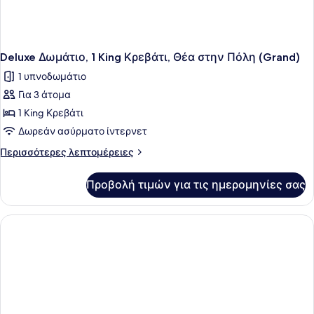
Deluxe Δωμάτιο, 1 King Κρεβάτι, Θέα στην Πόλη (Grand)
1 υπνοδωμάτιο
Για 3 άτομα
1 King Κρεβάτι
Δωρεάν ασύρματο ίντερνετ
Περισσότερες
Περισσότερες λεπτομέρειες
λεπτομέρειες
για
Προβολή τιμών για τις ημερομηνίες σας
Deluxe
Δωμάτιο,
1
King
Κρεβάτι,
Θέα
στην
Πόλη
(Grand)