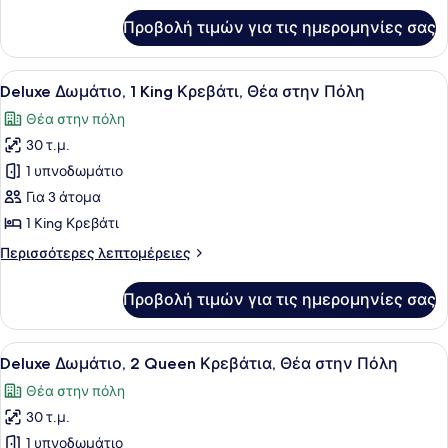
Κρεβάτια,
για
Προβολή τιμών για τις ημερομηνίες σας
Deluxe
Θέα
Δωμάτιο,
στην
2
Προβολή
Ένα δωμάτιο ξενοδοχείου με ένα με
Πόλη
5
Queen
Deluxe Δωμάτιο, 1 King Κρεβάτι, Θέα στην Πόλη
όλων
Κρεβάτια,
Θέα στην πόλη
Θέα
των
στην
30 τ.μ.
φωτογραφιών
Πόλη
για
1 υπνοδωμάτιο
Deluxe
Για 3 άτομα
Δωμάτιο,
1 King Κρεβάτι
1
Περισσότερες
Περισσότερες λεπτομέρειες
King
λεπτομέρειες
Κρεβάτι,
για
Προβολή τιμών για τις ημερομηνίες σας
Deluxe
Θέα
Δωμάτιο,
στην
1
Προβολή
Ένα δωμάτιο ξενοδοχείου με δύο κρ
Πόλη
5
King
Deluxe Δωμάτιο, 2 Queen Κρεβάτια, Θέα στην Πόλη
όλων
Κρεβάτι,
Θέα στην πόλη
Θέα
των
στην
30 τ.μ.
φωτογραφιών
Πόλη
για
1 υπνοδωμάτιο