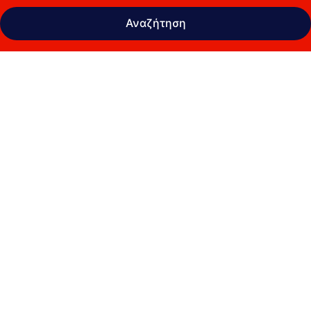
Αναζήτηση
Συλλογή
φωτογραφιών
για
Sheraton
Grand