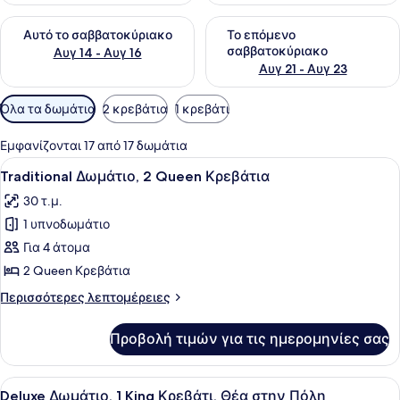
Έλεγχος διαθεσιμότητας για αυτό το σαββατοκύριακο Αυγ 1
Έλεγχος διαθεσιμότητας για
Αυτό το σαββατοκύριακο
Το επόμενο
σαββατοκύριακο
Αυγ 14 - Αυγ 16
Αυγ 21 - Αυγ 23
Διαθέσιμα
Όλα τα δωμάτια
2 κρεβάτια
1 κρεβάτι
φίλτρα
για
Εμφανίζονται 17 από 17 δωμάτια
τα
Προβολή
Ένα δωμάτιο ξενοδοχείου με ένα κρ
3
Traditional Δωμάτιο, 2 Queen Κρεβάτια
δωμάτια
όλων
30 τ.μ.
των
1 υπνοδωμάτιο
φωτογραφιών
για
Για 4 άτομα
Traditional
2 Queen Κρεβάτια
Δωμάτιο,
Περισσότερες
Περισσότερες λεπτομέρειες
2
λεπτομέρειες
Queen
για
Προβολή τιμών για τις ημερομηνίες σας
Traditional
Κρεβάτια
Δωμάτιο,
2
Προβολή
Ένα δωμάτιο ξενοδοχείου με ένα με
5
Queen
Deluxe Δωμάτιο, 1 King Κρεβάτι, Θέα στην Πόλη