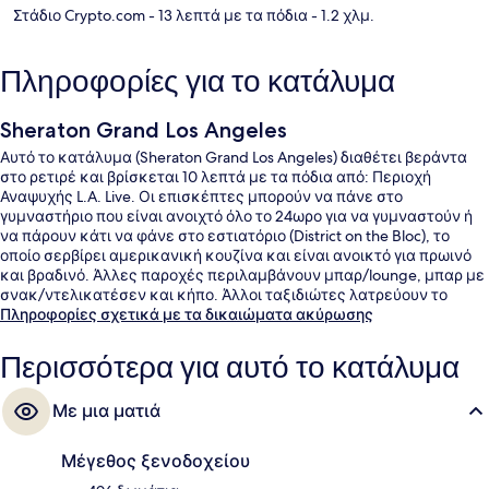
Στάδιο Crypto.com
- 13 λεπτά με τα πόδια
- 1.2 χλμ.
Πληροφορίες για το κατάλυμα
Sheraton Grand Los Angeles
Αυτό το κατάλυμα (Sheraton Grand Los Angeles) διαθέτει βεράντα
στο ρετιρέ και βρίσκεται 10 λεπτά με τα πόδια από: Περιοχή
Αναψυχής L.A. Live. Οι επισκέπτες μπορούν να πάνε στο
γυμναστήριο που είναι ανοιχτό όλο το 24ωρο για να γυμναστούν ή
να πάρουν κάτι να φάνε στο εστιατόριο (District on the Bloc), το
οποίο σερβίρει αμερικανική κουζίνα και είναι ανοικτό για πρωινό
και βραδινό. Άλλες παροχές περιλαμβάνουν μπαρ/lounge, μπαρ με
σνακ/ντελικατέσεν και κήπο. Άλλοι ταξιδιώτες λατρεύουν το
εξυπηρετικό προσωπικό και την τοποθεσία του. Το κατάλυμα
Πληροφορίες σχετικά με τα δικαιώματα ακύρωσης
βρίσκεται πολύ κοντά με τα πόδια από τα μέσα μαζικής
μεταφοράς: ο σταθμός Σταθμός 7th Street - Metro Center είναι
Περισσότερα για αυτό το κατάλυμα
μερικά μόλις βήματα μακριά και το σημείο επιβίβασης Σταθμός
Pershing Square βρίσκεται σε απόσταση 11 λεπτών.
Με μια ματιά
Μέγεθος ξενοδοχείου