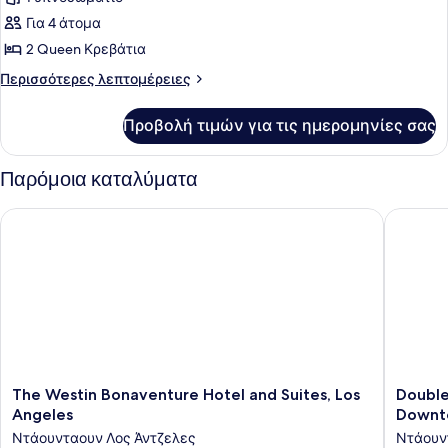
φωτογραφιών
Για 4 άτομα
για
2 Queen Κρεβάτια
Traditional
Δωμάτιο,
Περισσότερες
Περισσότερες λεπτομέρειες
λεπτομέρειες
2
για
Queen
Προβολή τιμών για τις ημερομηνίες σας
Traditional
Κρεβάτια
Δωμάτιο,
(Mobility
2
Παρόμοια καταλύματα
Queen
Accessible,
Κρεβάτια
Roll-
The Westin Bonaventure Hotel and Suites, Los Angeles
DoubleTr
(Mobility
in
Accessible,
Shower)
Roll-
in
Shower)
The
DoubleT
The Westin Bonaventure Hotel and Suites, Los
Double
Westin
by
Angeles
Downt
Bonaventure
Hilton
Ντάουνταουν Λος Άντζελες
Ντάουν
Hotel
Hotel