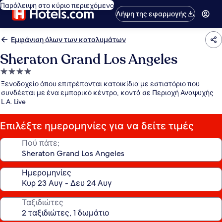
Παράλειψη στο κύριο περιεχόμενο
Λήψη της εφαρμογής
Εμφάνιση όλων των καταλυμάτων
Sheraton Grand Los Angeles
Κατάλυμα
με
Ξενοδοχείο όπου επιτρέπονται κατοικίδια με εστιατόριο που
4.0
συνδέεται με ένα εμπορικό κέντρο, κοντά σε Περιοχή Αναψυχής
L.A. Live
αστέρια
Επιλέξτε ημερομηνίες για να δείτε τιμές
Πού πάτε;
Ημερομηνίες
Ταξιδιώτες