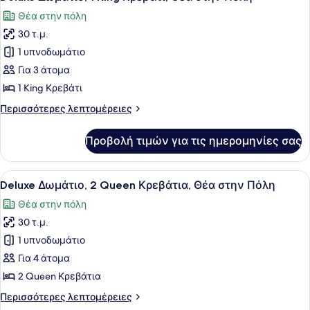
όλων
Κρεβάτια
Θέα στην πόλη
των
30 τ.μ.
φωτογραφιών
για
1 υπνοδωμάτιο
Deluxe
Για 3 άτομα
Δωμάτιο,
1 King Κρεβάτι
1
Περισσότερες
Περισσότερες λεπτομέρειες
King
λεπτομέρειες
Κρεβάτι,
για
Προβολή τιμών για τις ημερομηνίες σας
Deluxe
Θέα
Δωμάτιο,
στην
1
Προβολή
Ένα δωμάτιο ξενοδοχείου με δύο κρ
Πόλη
4
King
Deluxe Δωμάτιο, 2 Queen Κρεβάτια, Θέα στην Πόλη
όλων
Κρεβάτι,
Θέα στην πόλη
Θέα
των
στην
30 τ.μ.
φωτογραφιών
Πόλη
για
1 υπνοδωμάτιο
Deluxe
Για 4 άτομα
Δωμάτιο,
2 Queen Κρεβάτια
2
Περισσότερες
Περισσότερες λεπτομέρειες
Queen
λεπτομέρειες