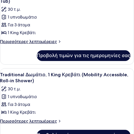
Tub)
(Mobility/Hearing
των
30 τ.μ.
Accessible,
φωτογραφιών
Tub)
1 υπνοδωμάτιο
για
Για 3 άτομα
Traditional
Δωμάτιο,
1 King Κρεβάτι
1
Περισσότερες
Περισσότερες λεπτομέρειες
King
λεπτομέρειες
για
Κρεβάτι
Προβολή τιμών για τις ημερομηνίες σας
Traditional
(Mobility
Δωμάτιο,
Accessible,
1
Προβολή
Ένα σύγχρονο δωμάτιο ξενοδοχείου 
3
Tub)
King
Traditional Δωμάτιο, 1 King Κρεβάτι (Mobility Accessible,
όλων
Κρεβάτι
Roll-in Shower)
(Mobility
των
30 τ.μ.
Accessible,
φωτογραφιών
Tub)
1 υπνοδωμάτιο
για
Για 3 άτομα
Traditional
Δωμάτιο,
1 King Κρεβάτι
1
Περισσότερες
Περισσότερες λεπτομέρειες
King
λεπτομέρειες
για
Κρεβάτι