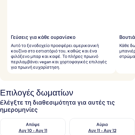
Γεύσεις για κάθε ουρανίσκο
Βουτιά
Αυτό το ξενοδοχείο προσφέρει αμερικανική
Κάθε δω
κουζίνα στο εστιατόριό του, καθώς και ένα
μπανιέ
φιλόξενο μπαρ και καφέ. Το πλήρες πρωινό
στρώμα
περιλαμβάνει vegan και χορτοφαγικές επιλογές
για πρωινή ευχαρίστηση.
Επιλογές δωματίων
Ελέγξτε τη διαθεσιμότητα για αυτές τις
ημερομηνίες
Έλεγχος διαθεσιμότητας για απόψε Αυγ 10 - Αυγ 11
Έλεγχος διαθεσιμότητας για α
Απόψε
Αύριο
Αυγ 10 - Αυγ 11
Αυγ 11 - Αυγ 12