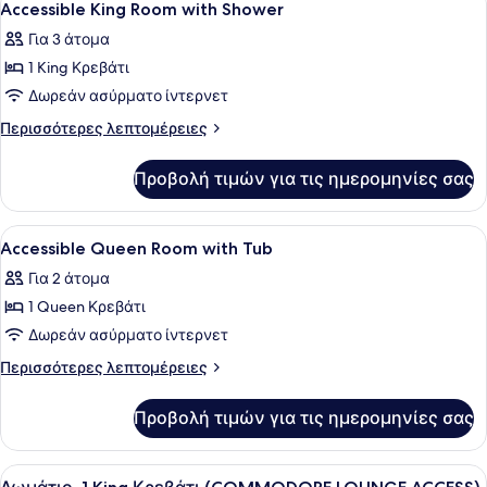
12
with
Accessible King Room with Shower
όλων
Tub
Για 3 άτομα
των
1 King Κρεβάτι
φωτογραφιών
για
Δωρεάν ασύρματο ίντερνετ
Accessible
Περισσότερες
Περισσότερες λεπτομέρειες
King
λεπτομέρειες
για
Room
Προβολή τιμών για τις ημερομηνίες σας
Accessible
with
King
Shower
Room
Προβολή
Ένα σύγχρονο δωμάτιο ξενοδοχείου
1
with
Accessible Queen Room with Tub
όλων
Shower
Για 2 άτομα
των
1 Queen Κρεβάτι
φωτογραφιών
για
Δωρεάν ασύρματο ίντερνετ
Accessible
Περισσότερες
Περισσότερες λεπτομέρειες
Queen
λεπτομέρειες
για
Room
Προβολή τιμών για τις ημερομηνίες σας
Accessible
with
Queen
Tub
Room
Προβολή
Ένα δωμάτιο ξενοδοχείου με ένα με
5
with