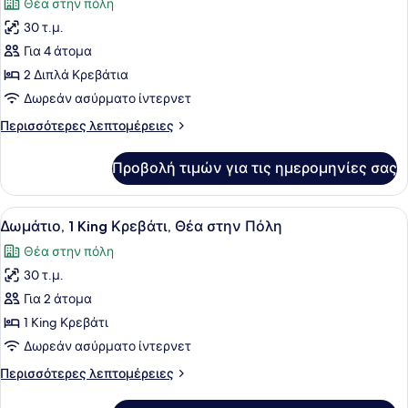
Θέα στην πόλη
των
30 τ.μ.
φωτογραφιών
για
Για 4 άτομα
Δωμάτιο,
2 Διπλά Κρεβάτια
2
Δωρεάν ασύρματο ίντερνετ
Διπλά
Περισσότερες
Περισσότερες λεπτομέρειες
Κρεβάτια,
λεπτομέρειες
Θέα
για
Προβολή τιμών για τις ημερομηνίες σας
Δωμάτιο,
στην
2
Πόλη
Διπλά
Προβολή
Ένα δωμάτιο ξενοδοχείου με ένα με
7
Κρεβάτια,
Δωμάτιο, 1 King Κρεβάτι, Θέα στην Πόλη
όλων
Θέα
Θέα στην πόλη
στην
των
Πόλη
30 τ.μ.
φωτογραφιών
για
Για 2 άτομα
Δωμάτιο,
1 King Κρεβάτι
1
Δωρεάν ασύρματο ίντερνετ
King
Περισσότερες
Περισσότερες λεπτομέρειες
Κρεβάτι,
λεπτομέρειες
Θέα
για