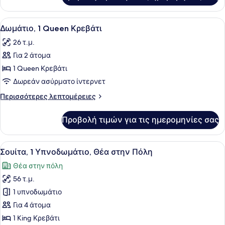
Κρεβάτι
Δωμάτιο,
1
Προβολή
Ένα δωμάτιο ξενοδοχείου με ένα μ
6
King
Δωμάτιο, 1 Queen Κρεβάτι
όλων
Κρεβάτι
26 τ.μ.
των
Για 2 άτομα
φωτογραφιών
για
1 Queen Κρεβάτι
Δωμάτιο,
Δωρεάν ασύρματο ίντερνετ
1
Περισσότερες
Περισσότερες λεπτομέρειες
Queen
λεπτομέρειες
Κρεβάτι
για
Προβολή τιμών για τις ημερομηνίες σας
Δωμάτιο,
1
Queen
Προβολή
Ένα δωμάτιο με έναν καναπέ, ένα φ
9
Κρεβάτι
Σουίτα, 1 Υπνοδωμάτιο, Θέα στην Πόλη
όλων
Θέα στην πόλη
των
56 τ.μ.
φωτογραφιών
για
1 υπνοδωμάτιο
Σουίτα,
Για 4 άτομα
1
1 King Κρεβάτι