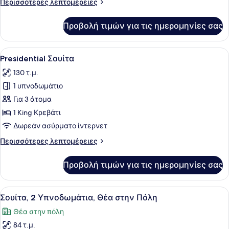
Περισσότερες
Περισσότερες λεπτομέρειες
λεπτομέρειες
για
Προβολή τιμών για τις ημερομηνίες σας
Σουίτα,
1
Υπνοδωμάτιο
Προβολή
Ένα δωμάτιο με έναν καναπέ, ένα φ
9
Presidential Σουίτα
όλων
130 τ.μ.
των
1 υπνοδωμάτιο
φωτογραφιών
για
Για 3 άτομα
Presidential
1 King Κρεβάτι
Σουίτα
Δωρεάν ασύρματο ίντερνετ
Περισσότερες
Περισσότερες λεπτομέρειες
λεπτομέρειες
για
Προβολή τιμών για τις ημερομηνίες σας
Presidential
Σουίτα
Προβολή
Ένα δωμάτιο με έναν καναπέ, ένα φ
7
Σουίτα, 2 Υπνοδωμάτια, Θέα στην Πόλη
όλων
Θέα στην πόλη
των
84 τ.μ.
φωτογραφιών