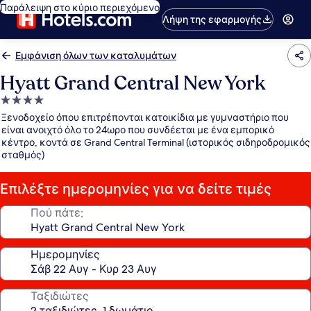
Παράλειψη στο κύριο περιεχόμενο
Λήψη της εφαρμογής
Εμφάνιση όλων των καταλυμάτων
Hyatt Grand Central New York
Κατάλυμα
με
Ξενοδοχείο όπου επιτρέπονται κατοικίδια με γυμναστήριο που
4.0
είναι ανοιχτό όλο το 24ωρο που συνδέεται με ένα εμπορικό
κέντρο, κοντά σε Grand Central Terminal (ιστορικός σιδηροδρομικός
αστέρια
σταθμός)
Επιλέξτε ημερομηνίες για να δείτε τιμές
Πού πάτε;
Ημερομηνίες
Ταξιδιώτες