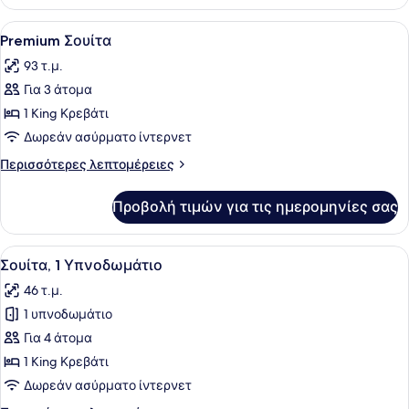
Σουίτα
Προβολή
Ένα δωμάτιο με έναν καναπέ, ένα φ
8
Premium Σουίτα
όλων
93 τ.μ.
των
Για 3 άτομα
φωτογραφιών
για
1 King Κρεβάτι
Premium
Δωρεάν ασύρματο ίντερνετ
Σουίτα
Περισσότερες
Περισσότερες λεπτομέρειες
λεπτομέρειες
για
Προβολή τιμών για τις ημερομηνίες σας
Premium
Σουίτα
Προβολή
Ένα σύγχρονο δωμάτιο ξενοδοχείου
13
Σουίτα, 1 Υπνοδωμάτιο
όλων
46 τ.μ.
των
1 υπνοδωμάτιο
φωτογραφιών
για
Για 4 άτομα
Σουίτα,
1 King Κρεβάτι
1
Δωρεάν ασύρματο ίντερνετ
Υπνοδωμάτιο