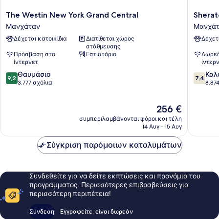
The
Sherato
The Westin New York Grand Central
Sherat
Westin
New
Μανχάταν
Μανχά
New
York
Δέχεται κατοικίδια
Διατίθεται χώρος
Δέχετ
York
Times
στάθμευσης
Grand
Square
Πρόσβαση στο
Εστιατόριο
Δωρεά
Central
Hotel
ίντερνετ
ίντερ
Μανχάταν
Μανχάτ
9.2
7.4
Θαυμάσιο
Καλ
9,2
7,4
στα
στα
3.777 σχόλια
8.87
10,
10,
Θαυμάσιο,
Καλό,
Η
256 €
3.777
8.874
τιμή
σχόλια
σχόλια
συμπεριλαμβάνονται φόροι και τέλη
είναι
14 Αυγ - 15 Αυγ
256 €
Σύγκριση παρόμοιων καταλυμάτων
Συνδεθείτε για να δείτε εκπτώσεις και προνόμια του
προγράμματος. Περισσότερες επιβραβεύσεις για
περισσότερη περιπέτεια!
Σύνδεση
Εγγραφείτε, είναι δωρεάν