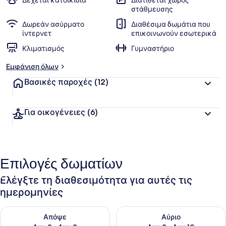
Δέχεται κατοικίδια
Διατίθεται χώρος
στάθμευσης
Δωρεάν ασύρματο
Διαθέσιμα δωμάτια που
ίντερνετ
επικοινωνούν εσωτερικά
Κλιματισμός
Γυμναστήριο
Εμφάνιση όλων
Βασικές παροχές
(12)
Για οικογένειες
(6)
Επιλογές δωματίων
Ελέγξτε τη διαθεσιμότητα για αυτές τις
ημερομηνίες
Έλεγχος διαθεσιμότητας για απόψε Αυγ 8 - Αυγ 9
Έλεγχος διαθεσιμότητας για 
Απόψε
Αύριο