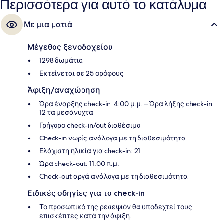
Περισσότερα για αυτό το κατάλυμα
Σταθμός 42 St. - Bryant Pk. απέχει 9 λεπτά.
Με μια ματιά
Μέγεθος ξενοδοχείου
1298 δωμάτια
Εκτείνεται σε 25 ορόφους
Άφιξη/αναχώρηση
Ώρα έναρξης check-in: 4:00 μ.μ. – Ώρα λήξης check-in:
12 τα μεσάνυχτα
Γρήγορο check-in/out διαθέσιμο
Check-in νωρίς ανάλογα με τη διαθεσιμότητα
Ελάχιστη ηλικία για check-in: 21
Ώρα check-out: 11:00 π.μ.
Check-out αργά ανάλογα με τη διαθεσιμότητα
Ειδικές οδηγίες για το check-in
Το προσωπικό της ρεσεψιόν θα υποδεχτεί τους
επισκέπτες κατά την άφιξη.