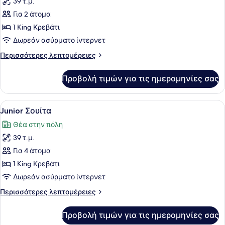
39 τ.μ.
για
των
Μπανιέρα
Άτομα
Για 2 άτομα
φωτογραφιών
με
για
1 King Κρεβάτι
Αναπηρία,
Σουίτα,
Μπανιέρα
Δωρεάν ασύρματο ίντερνετ
Γωνιακό
Περισσότερες
Περισσότερες λεπτομέρειες
λεπτομέρειες
για
Προβολή τιμών για τις ημερομηνίες σας
Σουίτα,
Γωνιακό
Προβολή
Ένα δωμάτιο με έναν καναπέ, ένα φ
7
Junior Σουίτα
όλων
Θέα στην πόλη
των
39 τ.μ.
φωτογραφιών
για
Για 4 άτομα
Junior
1 King Κρεβάτι
Σουίτα
Δωρεάν ασύρματο ίντερνετ
Περισσότερες
Περισσότερες λεπτομέρειες
λεπτομέρειες
για
Προβολή τιμών για τις ημερομηνίες σας
Junior