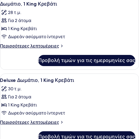
Προβολή
4
Κρεβάτια
Δωμάτιο, 1 King Κρεβάτι
όλων
28 τ.μ.
των
Για 2 άτομα
φωτογραφιών
για
1 King Κρεβάτι
Δωμάτιο,
Δωρεάν ασύρματο ίντερνετ
1
Περισσότερες
Περισσότερες λεπτομέρειες
King
λεπτομέρειες
Κρεβάτι
για
Προβολή τιμών για τις ημερομηνίες σας
Δωμάτιο,
1
King
Προβολή
Ένα δωμάτιο ξενοδοχείου με ένα με
9
Κρεβάτι
Deluxe Δωμάτιο, 1 King Κρεβάτι
όλων
30 τ.μ.
των
Για 2 άτομα
φωτογραφιών
για
1 King Κρεβάτι
Deluxe
Δωρεάν ασύρματο ίντερνετ
Δωμάτιο,
Περισσότερες
Περισσότερες λεπτομέρειες
1
λεπτομέρειες
King
για
Προβολή τιμών για τις ημερομηνίες σας
Deluxe