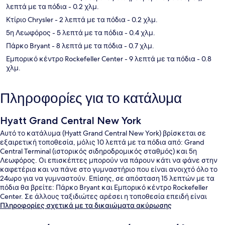
λεπτά με τα πόδια
- 0.2 χλμ.
Κτίριο Chrysler
- 2 λεπτά με τα πόδια
- 0.2 χλμ.
5η Λεωφόρος
- 5 λεπτά με τα πόδια
- 0.4 χλμ.
Πάρκο Bryant
- 8 λεπτά με τα πόδια
- 0.7 χλμ.
Εμπορικό κέντρο Rockefeller Center
- 9 λεπτά με τα πόδια
- 0.8
χλμ.
Πληροφορίες για το κατάλυμα
Hyatt Grand Central New York
Αυτό το κατάλυμα (Hyatt Grand Central New York) βρίσκεται σε
εξαιρετική τοποθεσία, μόλις 10 λεπτά με τα πόδια από: Grand
Central Terminal (ιστορικός σιδηροδρομικός σταθμός) και 5η
Λεωφόρος. Οι επισκέπτες μπορούν να πάρουν κάτι να φάνε στην
καφετέρια και να πάνε στο γυμναστήριο που είναι ανοιχτό όλο το
24ωρο για να γυμναστούν. Επίσης, σε απόσταση 15 λεπτών με τα
πόδια θα βρείτε: Πάρκο Bryant και Εμπορικό κέντρο Rockefeller
Center. Σε άλλους ταξιδιώτες αρέσει η τοποθεσία επειδή είναι
κεντρική για τα αξιοθέατα και επειδή είναι σε κοντινή απόσταση
Πληροφορίες σχετικά με τα δικαιώματα ακύρωσης
με τα πόδια από τα μέσα μαζικής μεταφοράς: το σημείο επιβίβασης
Σταθμός 5 Av (W. 42nd St.) απέχει 6 λεπτά και το σημείο επιβίβασης