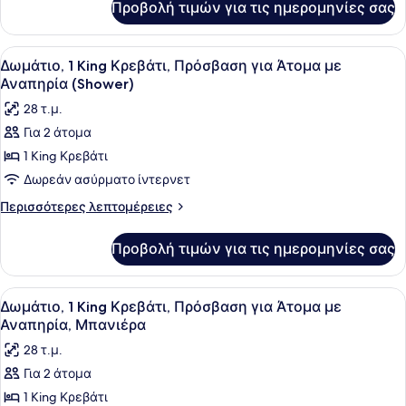
Προβολή τιμών για τις ημερομηνίες σας
Δωμάτιο,
στην
1
Πόλη
King
Προβολή
Ένα δωμάτιο ξενοδοχείου με ένα με
5
Κρεβάτι,
Δωμάτιο, 1 King Κρεβάτι, Πρόσβαση για Άτομα με
όλων
Θέα
Αναπηρία (Shower)
στην
των
28 τ.μ.
Πόλη
φωτογραφιών
Για 2 άτομα
για
1 King Κρεβάτι
Δωμάτιο,
1
Δωρεάν ασύρματο ίντερνετ
King
Περισσότερες
Περισσότερες λεπτομέρειες
Κρεβάτι,
λεπτομέρειες
για
Πρόσβαση
Προβολή τιμών για τις ημερομηνίες σας
Δωμάτιο,
για
1
Άτομα
King
Προβολή
Ένα δωμάτιο ξενοδοχείου με ένα με
4
με
Κρεβάτι,
Δωμάτιο, 1 King Κρεβάτι, Πρόσβαση για Άτομα με
όλων
Πρόσβαση
Αναπηρία
Αναπηρία, Μπανιέρα
για
των
(Shower)
28 τ.μ.
Άτομα
φωτογραφιών
με
Για 2 άτομα
για
Αναπηρία
1 King Κρεβάτι
Δωμάτιο,
(Shower)