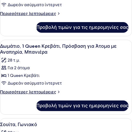
1
Δωρεάν ασύρματο ίντερνετ
King
Περισσότερες
Περισσότερες λεπτομέρειες
Κρεβάτι,
λεπτομέρειες
για
Πρόσβαση
Προβολή τιμών για τις ημερομηνίες σας
Δωμάτιο,
για
1
Άτομα
King
Προβολή
Ένα δωμάτιο ξενοδοχείου με ένα μ
4
με
Κρεβάτι,
Δωμάτιο, 1 Queen Κρεβάτι, Πρόσβαση για Άτομα με
όλων
Πρόσβαση
Αναπηρία,
Αναπηρία, Μπανιέρα
για
των
Μπανιέρα
28 τ.μ.
Άτομα
φωτογραφιών
με
Για 2 άτομα
για
Αναπηρία,
1 Queen Κρεβάτι
Δωμάτιο,
Μπανιέρα
1
Δωρεάν ασύρματο ίντερνετ
Queen
Περισσότερες
Περισσότερες λεπτομέρειες
Κρεβάτι,
λεπτομέρειες
για
Πρόσβαση
Προβολή τιμών για τις ημερομηνίες σας
Δωμάτιο,
για
1
Άτομα
Queen
Προβολή
Ένα δωμάτιο ξενοδοχείου με ένα με
10
με
Κρεβάτι,
Σουίτα, Γωνιακό
όλων
Πρόσβαση
Αναπηρία,