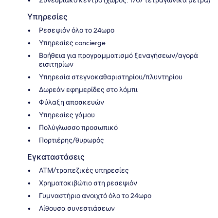
Συνεδριακό κέντρο (χώρος: 1707 τετραγωνικά μέτρα)
Υπηρεσίες
Ρεσεψιόν όλο το 24ωρο
Υπηρεσίες concierge
Βοήθεια για προγραμματισμό ξεναγήσεων/αγορά
εισιτηρίων
Υπηρεσία στεγνοκαθαριστηρίου/πλυντηρίου
Δωρεάν εφημερίδες στο λόμπι
Φύλαξη αποσκευών
Υπηρεσίες γάμου
Πολύγλωσσο προσωπικό
Πορτιέρης/θυρωρός
Εγκαταστάσεις
ΑΤΜ/τραπεζικές υπηρεσίες
Χρηματοκιβώτιο στη ρεσεψιόν
Γυμναστήριο ανοιχτό όλο το 24ωρο
Αίθουσα συνεστιάσεων