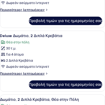
Υπνοδωμάτιο,
Δωρεάν ασύρματο ίντερνετ
Θέα
Περισσότερες
Περισσότερες λεπτομέρειες
στην
λεπτομέρειες
Πόλη
για
Προβολή τιμών για τις ημερομηνίες σας
Σουίτα,
1
Υπνοδωμάτιο,
Προβολή
Ένα δωμάτιο ξενοδοχείου με δύο κρ
7
Θέα
Deluxe Δωμάτιο, 2 Διπλά Κρεβάτια
όλων
στην
Θέα στην πόλη
Πόλη
των
30 τ.μ.
φωτογραφιών
για
Για 4 άτομα
Deluxe
2 Διπλά Κρεβάτια
Δωμάτιο,
Δωρεάν ασύρματο ίντερνετ
2
Περισσότερες
Περισσότερες λεπτομέρειες
Διπλά
λεπτομέρειες
Κρεβάτια
για
Προβολή τιμών για τις ημερομηνίες σας
Deluxe
Δωμάτιο,
2
Προβολή
Ένα δωμάτιο ξενοδοχείου με δύο κρ
5
Διπλά
Δωμάτιο, 2 Διπλά Κρεβάτια, Θέα στην Πόλη
όλων
Κρεβάτια