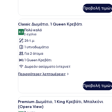
για
Δωμάτιο,
Προβολή τιμώ
1
Queen
Κρεβάτι
Προβολή
Ένα δωμάτιο ξενοδοχείου με 
(Cosy)
5
Classic Δωμάτιο, 1 Queen Κρεβάτι
όλων
Πολύ καλό
των
8,0
8,0 στα 10
(2
2 σχόλια
φωτογραφιών
σχόλια)
26 τ.μ.
για
1 υπνοδωμάτιο
Classic
Για 2 άτομα
Δωμάτιο,
1 Queen Κρεβάτι
1
Δωρεάν ασύρματο ίντερνετ
Queen
Κρεβάτι
Περισσότερες
Περισσότερες λεπτομέρειες
λεπτομέρειες
για
Προβολή τιμώ
Classic
Δωμάτιο,
1
Προβολή
Ένα δωμάτιο ξενοδοχείου με
6
Queen
Premium Δωμάτιο, 1 King Κρεβάτι, Μπαλκόνι
όλων
Κρεβάτι
(Opera View)
των