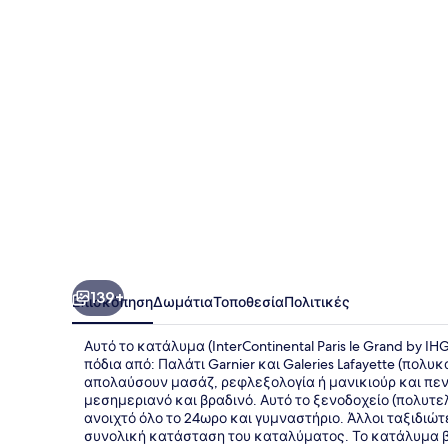
Grand
by
IHG
139+
Επισκόπηση
Δωμάτια
Τοποθεσία
Πολιτικές
Αυτό το κατάλυμα (InterContinental Paris le Grand by I
πόδια από: Παλάτι Garnier και Galeries Lafayette (πολ
απολαύσουν μασάζ, ρεφλεξολογία ή μανικιούρ και πεντικ
μεσημεριανό και βραδινό. Αυτό το ξενοδοχείο (πολυτελ
ανοιχτό όλο το 24ωρο και γυμναστήριο. Άλλοι ταξιδιώ
συνολική κατάσταση του καταλύματος. Το κατάλυμα β