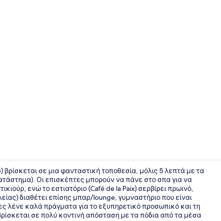
Creator vid
HG) βρίσκεται σε μια φανταστική τοποθεσία, μόλις 5 λεπτά με τα
υκατάστημα). Οι επισκέπτες μπορούν να πάνε στο σπα για να
ιούρ, ενώ το εστιατόριο (Café de la Paix) σερβίρει πρωινό,
Σημείο ενδ
είας) διαθέτει επίσης μπαρ/lounge, γυμναστήριο που είναι
τες λένε καλά πράγματα για το εξυπηρετικό προσωπικό και τη
ρίσκεται σε πολύ κοντινή απόσταση με τα πόδια από τα μέσα