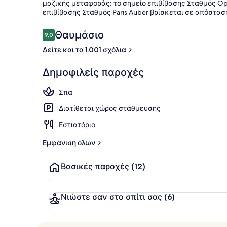
μαζικής μεταφοράς: το σημείο επιβίβασης Σταθμός Op
επιβίβασης Σταθμός Paris Auber βρίσκεται σε απόστασ
Σερβίρεται 
Σχόλια
Θαυμάσιο
9,0
9,0 στα 10
Δείτε και τα 1.001 σχόλια
Δημοφιλείς παροχές
Σπα
Διατίθεται χώρος στάθμευσης
Εστιατόριο
Εμφάνιση όλων
Βασικές παροχές
(12)
Νιώστε σαν στο σπίτι σας
(6)