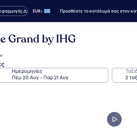
•
 εφαρμογής
EUR
Προσθέστε το κατάλυμά σας στον κα
 le Grand by IHG
er
ές
Ημερομηνίες
Ταξι