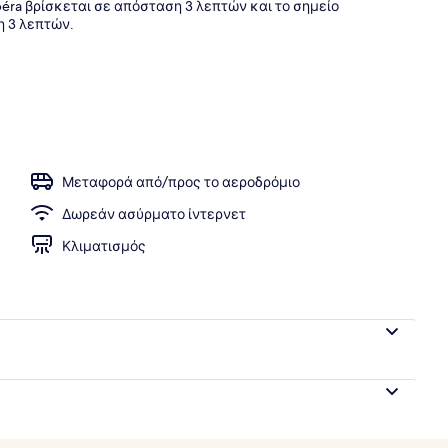
éra βρίσκεται σε απόσταση 3 λεπτών και το σημείο
η 3 λεπτών.
πρωινό, μεσημεριανό και βραδινό
Μεταφορά από/προς το αεροδρόμιο
Δωρεάν ασύρματο ίντερνετ
Κλιματισμός