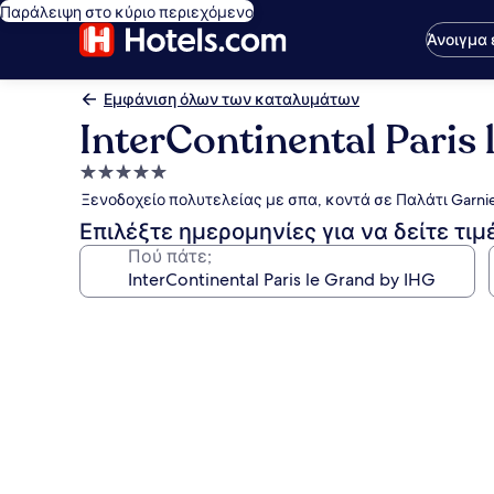
Παράλειψη στο κύριο περιεχόμενο
Άνοιγμα
Εμφάνιση όλων των καταλυμάτων
InterContinental Paris
Κατάλυμα
με
Ξενοδοχείο πολυτελείας με σπα, κοντά σε Παλάτι Garni
5.0
Επιλέξτε ημερομηνίες για να δείτε τιμ
αστέρια
Πού πάτε;
Συλλογή
φωτογραφιών
για
InterContinental
Paris
le