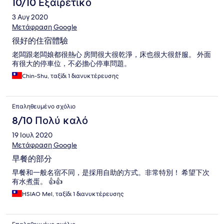
10/10 Εξαιρετικό
3 Αυγ 2020
Μετάφραση Google
很好的住宿體驗
老闆跟老闆娘都很熱心 房間很大很乾淨，床也很大很舒服。 外面
有很大的停車位，不必擔心停車問題。
Chin-Shu, ταξίδι 1 διανυκτέρευσης
Επαληθευμένο σχόλιο
8/10 Πολύ καλό
19 Ιουλ 2020
Μετάφραση Google
早餐的部分
早餐和一般名宿不同，是採用自助的方式。非常特別！ 希望下次
有水煮蛋。 👍👍
HSIAO Mel, ταξίδι 1 διανυκτέρευσης