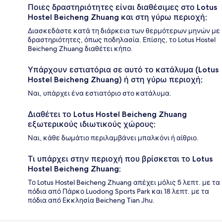
Ποιες δραστηριότητες είναι διαθέσιμες στο Lotus
Hostel Beicheng Zhuang και στη γύρω περιοχή;
Διασκεδάστε κατά τη διάρκεια των θερμότερων μηνών με
δραστηριότητες, όπως ποδηλασία. Επίσης, το Lotus Hostel
Beicheng Zhuang διαθέτει κήπο.
Υπάρχουν εστιατόρια σε αυτό το κατάλυμα (Lotus
Hostel Beicheng Zhuang) ή στη γύρω περιοχή;
Ναι, υπάρχει ένα εστιατόριο στο κατάλυμα.
Διαθέτει το Lotus Hostel Beicheng Zhuang
εξωτερικούς ιδιωτικούς χώρους;
Ναι, κάθε δωμάτιο περιλαμβάνει μπαλκόνι ή αίθριο.
Τι υπάρχει στην περιοχή που βρίσκεται το Lotus
Hostel Beicheng Zhuang;
Το Lotus Hostel Beicheng Zhuang απέχει μόλις 5 λεπτ. με τα
πόδια από Πάρκο Luodong Sports Park και 18 λεπτ. με τα
πόδια από Εκκλησία Beicheng Tian Jhu.