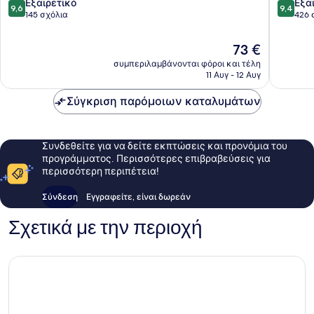
9.6
9.4
Εξαιρετικό
Εξα
9,6
9,4
στα
στα
145 σχόλια
426 
10,
10,
Εξαιρετικό,
Εξαιρετ
Η
73 €
145
426
τιμή
συμπεριλαμβάνονται φόροι και τέλη
σχόλια
σχόλια
είναι
11 Αυγ - 12 Αυγ
73 €
Σύγκριση παρόμοιων καταλυμάτων
Συνδεθείτε για να δείτε εκπτώσεις και προνόμια του
προγράμματος. Περισσότερες επιβραβεύσεις για
περισσότερη περιπέτεια!
Σύνδεση
Εγγραφείτε, είναι δωρεάν
Σχετικά με την περιοχή