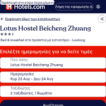
Παράλειψη στο κύριο περιεχόμενο
Λήψη της εφαρμογής
Εμφάνιση όλων των καταλυμάτων
Lotus Hostel Beicheng Zhuang
Κατάλυμα
με
Bed & breakfast στα προάστια με εστιατόριο - Luodong
3.5
αστέρια
Επιλέξτε ημερομηνίες για να δείτε τιμές
Πού πάτε;
Ημερομηνίες
Ταξιδιώτες
Αναζήτηση