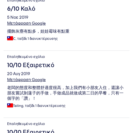
Επαληθευμένο σχόλιο
6/10 Καλό
5 Νοε 2019
Μετάφραση Google
擺飾灰塵有點多，娃娃霉味有點重
C, ταξίδι 1 διανυκτέρευσης
Επαληθευμένο σχόλιο
10/10 Εξαιρετικό
20 Αυγ 2019
Μετάφραση Google
老闆的態度和整體舒適度很高，加上我們有小朋友入住，還讓小
朋友嘗試剝蓮子的手做，手做成品就做成第二日的早餐，只有一
個字的「讚」！
Tailing, ταξίδι 1 διανυκτέρευσης
Επαληθευμένο σχόλιο
10/10 Εξαιρετικό