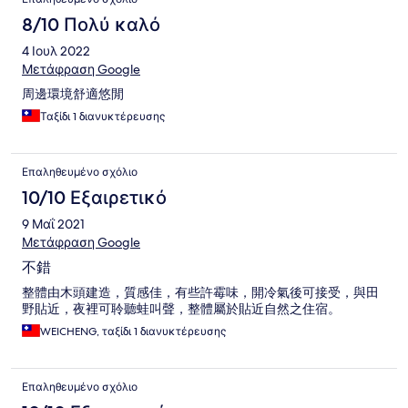
8/10 Πολύ καλό
4 Ιουλ 2022
Μετάφραση Google
周邊環境舒適悠閒
Ταξίδι 1 διανυκτέρευσης
Επαληθευμένο σχόλιο
10/10 Εξαιρετικό
9 Μαΐ 2021
Μετάφραση Google
不錯
整體由木頭建造，質感佳，有些許霉味，開冷氣後可接受，與田
野貼近，夜裡可聆聽蛙叫聲，整體屬於貼近自然之住宿。
WEICHENG, ταξίδι 1 διανυκτέρευσης
Επαληθευμένο σχόλιο