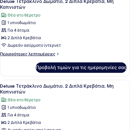
Καπνιστών
5
(Double),
Deluxe Τετράκλινο Δωμάτιο, 2 Διπλά Κρεβάτια, Μη
όλων
1
Καπνιστών
Διπλό
των
Θέα στο θέρετρο
Κρεβάτι,
φωτογραφιών
Μη
1 υπνοδωμάτιο
για
Καπνιστών
Για 4 άτομα
Deluxe
Τετράκλινο
2 Διπλά Κρεβάτια
Δωμάτιο,
Δωρεάν ασύρματο ίντερνετ
2
Περισσότερες
Περισσότερες λεπτομέρειες
Διπλά
λεπτομέρειες
Κρεβάτια,
για
Προβολή τιμών για τις ημερομηνίες σας
Deluxe
Μη
Τετράκλινο
Καπνιστών
Δωμάτιο,
Προβολή
Ένα δωμάτιο ξενοδοχείου με ένα με
4
2
Deluxe Τετράκλινο Δωμάτιο, 2 Διπλά Κρεβάτια, Μη
όλων
Διπλά
Καπνιστών
Κρεβάτια,
των
Θέα στο θέρετρο
Μη
φωτογραφιών
Καπνιστών
1 υπνοδωμάτιο
για
Για 4 άτομα
Deluxe
Τετράκλινο
2 Διπλά Κρεβάτια
Δωμάτιο,