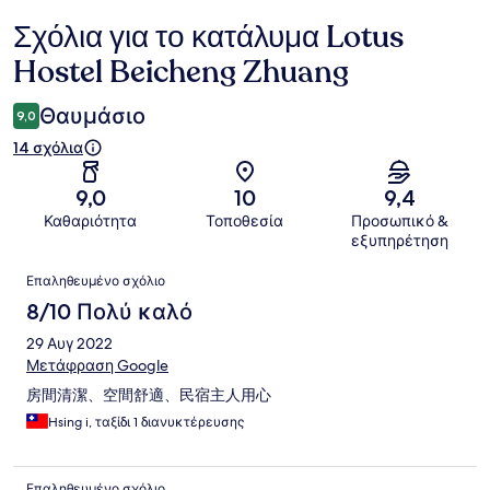
Σχόλια για το κατάλυμα Lotus
Σχόλια
Hostel Beicheng Zhuang
Θαυμάσιο
9,0
14 σχόλια
9,0
10
9,4
Καθαριότητα
Τοποθεσία
Προσωπικό &
εξυπηρέτηση
Σχόλια
Επαληθευμένο σχόλιο
8/10 Πολύ καλό
29 Αυγ 2022
Μετάφραση Google
房間清潔、空間舒適、民宿主人用心
Hsing i, ταξίδι 1 διανυκτέρευσης
Επαληθευμένο σχόλιο