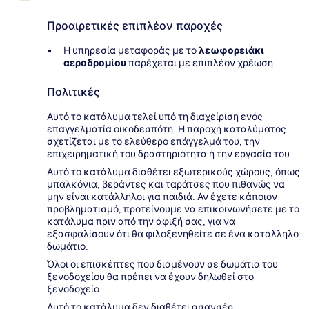
Προαιρετικές επιπλέον παροχές
Η υπηρεσία μεταφοράς με το
λεωφορειάκι
αεροδρομίου
παρέχεται με επιπλέον χρέωση
Πολιτικές
Αυτό το κατάλυμα τελεί υπό τη διαχείριση ενός
επαγγελματία οικοδεσπότη. Η παροχή καταλύματος
σχετίζεται με το ελεύθερο επάγγελμά του, την
επιχειρηματική του δραστηριότητα ή την εργασία του.
Αυτό το κατάλυμα διαθέτει εξωτερικούς χώρους, όπως
μπαλκόνια, βεράντες και ταράτσες που πιθανώς να
μην είναι κατάλληλοι για παιδιά. Αν έχετε κάποιον
προβληματισμό, προτείνουμε να επικοινωνήσετε με το
κατάλυμα πριν από την άφιξή σας, για να
εξασφαλίσουν ότι θα φιλοξενηθείτε σε ένα κατάλληλο
δωμάτιο.
Όλοι οι επισκέπτες που διαμένουν σε δωμάτια του
ξενοδοχείου θα πρέπει να έχουν δηλωθεί στο
ξενοδοχείο.
Αυτό το κατάλυμα δεν διαθέτει ασανσέρ.