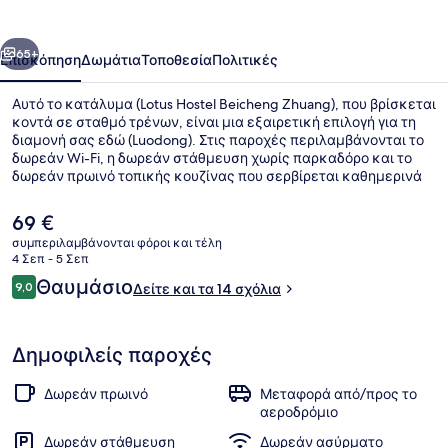
Zhuang
οηγούμενο
Επόμενο
65+
Επισκόπηση
Δωμάτια
Τοποθεσία
Πολιτικές
Αυτό το κατάλυμα (Lotus Hostel Beicheng Zhuang), που βρίσκεται
κοντά σε σταθμό τρένων, είναι μια εξαιρετική επιλογή για τη
διαμονή σας εδώ (Luodong). Στις παροχές περιλαμβάνονται το
δωρεάν Wi-Fi, η δωρεάν στάθμευση χωρίς παρκαδόρο και το
δωρεάν πρωινό τοπικής κουζίνας που σερβίρεται καθημερινά
μεταξύ 8:00 π.μ. και 9:30 π.μ.. Άλλες παροχές περιλαμβάνουν
δωρεάν ενοικιάσεις ποδηλάτων, βεράντα και κήπο.
Η
69 €
τρέχουσα
συμπεριλαμβάνονται φόροι και τέλη
τιμή
4 Σεπ - 5 Σεπ
Προθάλαμος
είναι
Σχόλια
Θαυμάσιο
9,0
Δείτε και τα 14 σχόλια
69 €
9,0 στα 10
Δημοφιλείς παροχές
Δωρεάν πρωινό
Μεταφορά από/προς το
αεροδρόμιο
Δωρεάν στάθμευση
Δωρεάν ασύρματο