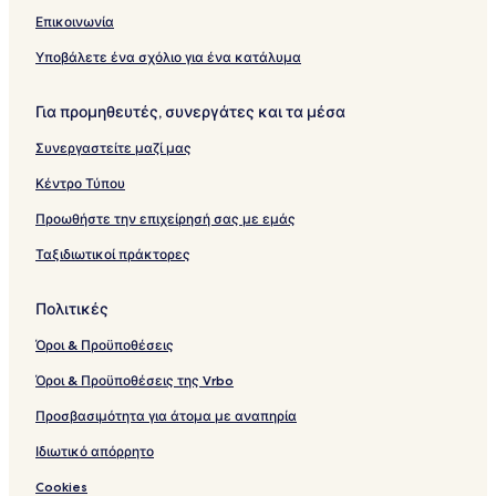
y
o
n
y
Επικοινωνία
Υποβάλετε ένα σχόλιο για ένα κατάλυμα
Για προμηθευτές, συνεργάτες και τα μέσα
Συνεργαστείτε μαζί μας
Κέντρο Τύπου
Προωθήστε την επιχείρησή σας με εμάς
Ταξιδιωτικοί πράκτορες
Πολιτικές
Όροι & Προϋποθέσεις
Όροι & Προϋποθέσεις της Vrbo
Προσβασιμότητα για άτομα με αναπηρία
Ιδιωτικό απόρρητο
Cookies