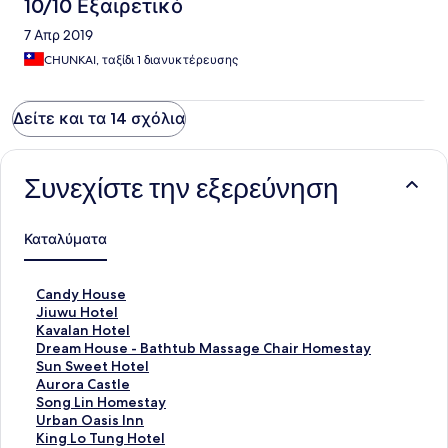
10/10 Εξαιρετικό
7 Απρ 2019
CHUNKAI, ταξίδι 1 διανυκτέρευσης
Δείτε και τα 14 σχόλια
Συνεχίστε την εξερεύνηση
Καταλύματα
Σ
Candy House
τ
Σ
Jiuwu Hotel
ά
τ
Σ
Kavalan Hotel
ν
ά
τ
Σ
Dream House - Bathtub Massage Chair Homestay
τ
ν
ά
τ
Σ
Sun Sweet Hotel
α
τ
ν
ά
τ
Σ
Aurora Castle
ρ
α
τ
ν
ά
τ
Σ
Song Lin Homestay
Σ
ρ
α
τ
ν
ά
τ
Σ
Urban Oasis Inn
ύ
Σ
ρ
α
τ
ν
ά
τ
Σ
King Lo Tung Hotel