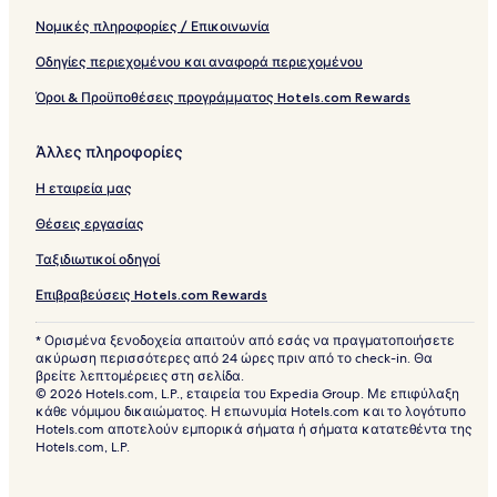
Νομικές πληροφορίες / Επικοινωνία
Οδηγίες περιεχομένου και αναφορά περιεχομένου
Όροι & Προϋποθέσεις προγράμματος Hotels.com Rewards
Άλλες πληροφορίες
Η εταιρεία μας
Θέσεις εργασίας
Ταξιδιωτικοί οδηγοί
Επιβραβεύσεις Hotels.com Rewards
* Ορισμένα ξενοδοχεία απαιτούν από εσάς να πραγματοποιήσετε
ακύρωση περισσότερες από 24 ώρες πριν από το check-in. Θα
βρείτε λεπτομέρειες στη σελίδα.
© 2026 Hotels.com, L.P., εταιρεία του Expedia Group. Με επιφύλαξη
κάθε νόμιμου δικαιώματος. Η επωνυμία Hotels.com και το λογότυπο
Hotels.com αποτελούν εμπορικά σήματα ή σήματα κατατεθέντα της
Hotels.com, L.P.