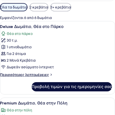
Διαθέσιμα
Όλα τα δωμάτια
2 κρεβάτια
3+ κρεβάτια
φίλτρα
για
Εμφανίζονται 6 από 6 δωμάτια
τα
Προβολή
Ένα δωμάτιο ξενοδοχείου με ένα κρ
2
Deluxe Δωμάτιο, Θέα στο Πάρκο
δωμάτια
όλων
Θέα στο πάρκο
των
30 τ.μ.
φωτογραφιών
για
1 υπνοδωμάτιο
Deluxe
Για 2 άτομα
Δωμάτιο,
2 Μονά Κρεβάτια
Θέα
Δωρεάν ασύρματο ίντερνετ
στο
Περισσότερες
Περισσότερες λεπτομέρειες
Πάρκο
λεπτομέρειες
για
Προβολή τιμών για τις ημερομηνίες σας
Deluxe
Δωμάτιο,
Θέα
Προβολή
Ένα σύγχρονο δωμάτιο ξενοδοχείου
4
στο
Premium Δωμάτιο, Θέα στην Πόλη
όλων
Πάρκο
Θέα στην πόλη
των