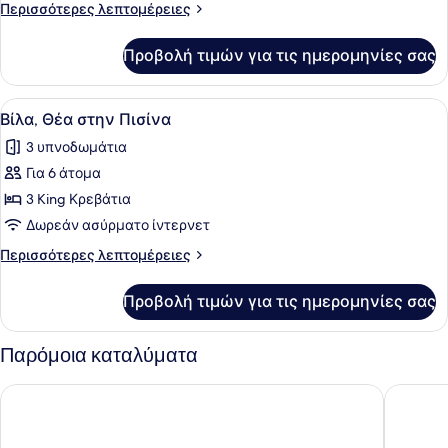
Θέα
Περισσότερες
Περισσότερες λεπτομέρειες
στην
λεπτομέρειες
Πισίνα
για
Προβολή τιμών για τις ημερομηνίες σας
Βίλα,
Θέα
στην
Προβολή
Ένα μοντέρνο σαλόνι με έναν καναπ
3
Πισίνα
Βίλα, Θέα στην Πισίνα
όλων
3 υπνοδωμάτια
των
Για 6 άτομα
φωτογραφιών
για
3 King Κρεβάτια
Βίλα,
Δωρεάν ασύρματο ίντερνετ
Θέα
Περισσότερες
Περισσότερες λεπτομέρειες
στην
λεπτομέρειες
Πισίνα
για
Προβολή τιμών για τις ημερομηνίες σας
Βίλα,
Θέα
στην
Παρόμοια καταλύματα
Πισίνα
Interhotel Sandanski
Villa Sint