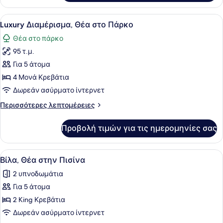
Σουίτα,
Αναπηρία
Πρόσβαση
Προβολή
Ένα μοντέρνο σαλόνι με τηλεόραση
5
για
Luxury Διαμέρισμα, Θέα στο Πάρκο
όλων
Άτομα
Θέα στο πάρκο
με
των
Αναπηρία
95 τ.μ.
φωτογραφιών
για
Για 5 άτομα
Luxury
4 Μονά Κρεβάτια
Διαμέρισμα,
Δωρεάν ασύρματο ίντερνετ
Θέα
Περισσότερες
Περισσότερες λεπτομέρειες
στο
λεπτομέρειες
Πάρκο
για
Προβολή τιμών για τις ημερομηνίες σας
Luxury
Διαμέρισμα,
Θέα
Προβολή
Ένα σύγχρονο δωμάτιο ξενοδοχείου
2
στο
Βίλα, Θέα στην Πισίνα
όλων
Πάρκο
2 υπνοδωμάτια
των
Για 5 άτομα
φωτογραφιών
για
2 King Κρεβάτια
Βίλα,
Δωρεάν ασύρματο ίντερνετ