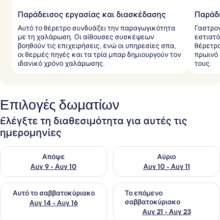
Παράδεισος εργασίας και διασκέδασης
Παράδ
Αυτό το θέρετρο συνδυάζει την παραγωγικότητα
Γαστρον
με τη χαλάρωση. Οι αίθουσες συσκέψεων
εστιατό
βοηθούν τις επιχειρήσεις, ενώ οι υπηρεσίες σπα,
θέρετρο
οι θερμές πηγές και τα τρία μπαρ δημιουργούν τον
πρωινό 
ιδανικό χρόνο χαλάρωσης.
τους.
Επιλογές δωματίων
Ελέγξτε τη διαθεσιμότητα για αυτές τις
ημερομηνίες
Έλεγχος διαθεσιμότητας για απόψε Αυγ 9 - Αυγ 10
Έλεγχος διαθεσιμότητας για α
Απόψε
Αύριο
Αυγ 9 - Αυγ 10
Αυγ 10 - Αυγ 11
Έλεγχος διαθεσιμότητας για αυτό το σαββατοκύριακο Αυγ 1
Έλεγχος διαθεσιμότητας για
Αυτό το σαββατοκύριακο
Το επόμενο
σαββατοκύριακο
Αυγ 14 - Αυγ 16
Αυγ 21 - Αυγ 23