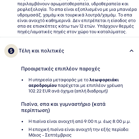
περιλαμβάνουν αρωματοθεραπεία, υδροθεραπεία και
ρεφλεξολογία. Το σπα είναι εξοπλισμένο με μια μπανιέρα
υδρομασάζ, χαμάμ και τουρκικά λουτρά/χαμάμ. Το σπα
είναι ανοιχτό καθημερινά. Δεν επιτρέπεται η είσοδος στο
σπα σε επισκέπτες κάτω των 12 ετών. Υπάρχουν θερμές
πηγές/ιαματικές πηγές στον χώρο του καταλύματος.
Τέλη και πολιτικές
Προαιρετικές επιπλέον παροχές
Η υπηρεσία μεταφοράς με το
λεωφορειάκι
αεροδρομίου
παρέχεται με επιπλέον χρέωση
102.22 EUR ανά όχημα (απλή διαδρομή)
Πισίνα, σπα και γυμναστήριο (κατά
περίπτωση)
Η πισίνα είναι ανοιχτή από 9:00 π.μ. έως 8:00 μ.μ.
Η εποχική πισίνα είναι ανοιχτή την εξής περίοδο:
Μάιος - Σεπτέμβριος