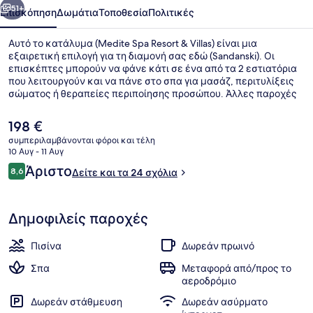
51+
Επισκόπηση
Δωμάτια
Τοποθεσία
Πολιτικές
Αυτό το κατάλυμα (Medite Spa Resort & Villas) είναι μια
εξαιρετική επιλογή για τη διαμονή σας εδώ (Sandanski). Οι
επισκέπτες μπορούν να φάνε κάτι σε ένα από τα 2 εστιατόρια
που λειτουργούν και να πάνε στο σπα για μασάζ, περιτυλίξεις
σώματος ή θεραπείες περιποίησης προσώπου. Άλλες παροχές
που προσφέρονται σε αυτό το θέρετρο (πολυτελείας) είναι 4
εξωτερικές πισίνες, εσωτερική πισίνα και μπαρ δίπλα στην
Η
198 €
πισίνα.
τρέχουσα
συμπεριλαμβάνονται φόροι και τέλη
τιμή
10 Αυγ - 11 Αυγ
Θέα στο θέρετρο
είναι
Σχόλια
Άριστο
8,6
Δείτε και τα 24 σχόλια
198 €
8,6 στα 10
Δημοφιλείς παροχές
Πισίνα
Δωρεάν πρωινό
Σπα
Μεταφορά από/προς το
αεροδρόμιο
Δωρεάν στάθμευση
Δωρεάν ασύρματο