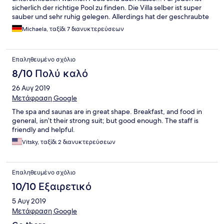
sicherlich der richtige Pool zu finden. Die Villa selber ist super
sauber und sehr ruhig gelegen. Allerdings hat der geschraubte
Holzboden im Terrassen-/Poolbereich der Villa sehr viel
Michaela, ταξίδι 7 διανυκτερεύσεων
Reparaturbedarf. Die Schraubenköpfe stehen nach oben, so
dass man sich barfuß wirklich ernsthaft verletzen könnte. Die
Holzleisten sind teilweise gesplittert und gebrochen. Auch hier
Επαληθευμένο σχόλιο
grosse Verletzungsgefahr... Also nur mit Schuhen laufen!
Ansonsten ein prima Hotel!!
8/10 Πολύ καλό
26 Αυγ 2019
Μετάφραση Google
The spa and saunas are in great shape. Breakfast, and food in
general, isn’t their strong suit; but good enough. The staff is
friendly and helpful.
Vitsky, ταξίδι 2 διανυκτερεύσεων
Επαληθευμένο σχόλιο
10/10 Εξαιρετικό
5 Αυγ 2019
Μετάφραση Google