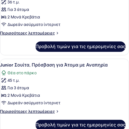
36 τ.μ.
φωτογραφιών
για
Για 3 άτομα
Premium
2 Μονά Κρεβάτια
Δωμάτιο,
Δωρεάν ασύρματο ίντερνετ
Θέα
Περισσότερες
Περισσότερες λεπτομέρειες
στην
λεπτομέρειες
Πόλη
για
Προβολή τιμών για τις ημερομηνίες σας
Premium
Δωμάτιο,
Θέα
Προβολή
Ένα δωμάτιο ξενοδοχείου με ένα μ
4
στην
Junior Σουίτα, Πρόσβαση για Άτομα με Αναπηρία
όλων
Πόλη
Θέα στο πάρκο
των
45 τ.μ.
φωτογραφιών
για
Για 3 άτομα
Junior
2 Μονά Κρεβάτια
Σουίτα,
Δωρεάν ασύρματο ίντερνετ
Πρόσβαση
Περισσότερες
Περισσότερες λεπτομέρειες
για
λεπτομέρειες
Άτομα
για
Προβολή τιμών για τις ημερομηνίες σας
Junior
με