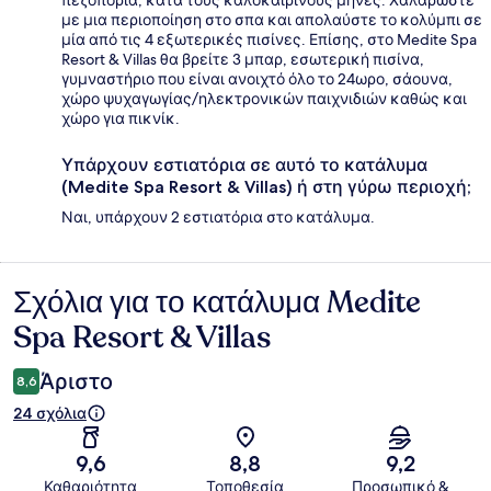
με μια περιοποίηση στο σπα και απολαύστε το κολύμπι σε
μία από τις 4 εξωτερικές πισίνες. Επίσης, στο Medite Spa
Resort & Villas θα βρείτε 3 μπαρ, εσωτερική πισίνα,
γυμναστήριο που είναι ανοιχτό όλο το 24ωρο, σάουνα,
χώρο ψυχαγωγίας/ηλεκτρονικών παιχνιδιών καθώς και
χώρο για πικνίκ.
Υπάρχουν εστιατόρια σε αυτό το κατάλυμα
(Medite Spa Resort & Villas) ή στη γύρω περιοχή;
Ναι, υπάρχουν 2 εστιατόρια στο κατάλυμα.
Σχόλια για το κατάλυμα Medite
Σχόλια
Spa Resort & Villas
Άριστο
8,6
24 σχόλια
9,6
8,8
9,2
Καθαριότητα
Τοποθεσία
Προσωπικό &