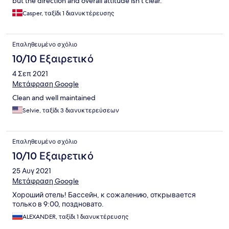
but the direction and overall attitude isn’t clear.
Casper, ταξίδι 1 διανυκτέρευσης
Επαληθευμένο σχόλιο
10/10 Εξαιρετικό
4 Σεπ 2021
Μετάφραση Google
Clean and well maintained
Selvie, ταξίδι 3 διανυκτερεύσεων
Επαληθευμένο σχόλιο
10/10 Εξαιρετικό
25 Αυγ 2021
Μετάφραση Google
Хороший отель! Бассейн, к сожалению, открывается
только в 9:00, поздновато.
ALEXANDER, ταξίδι 1 διανυκτέρευσης