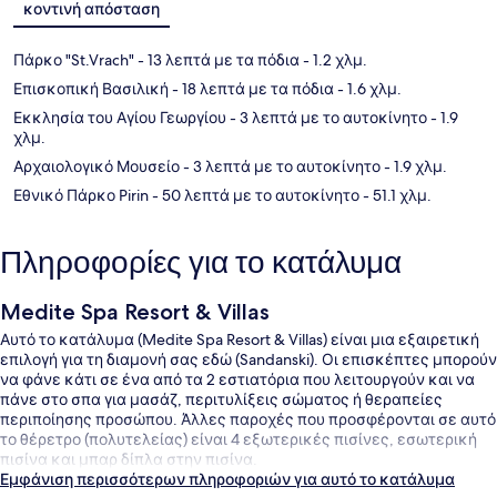
κοντινή απόσταση
Πάρκο "St.Vrach"
- 13 λεπτά με τα πόδια
- 1.2 χλμ.
Επισκοπική Βασιλική
- 18 λεπτά με τα πόδια
- 1.6 χλμ.
Εκκλησία του Αγίου Γεωργίου
- 3 λεπτά με το αυτοκίνητο
- 1.9
χλμ.
Αρχαιολογικό Μουσείο
- 3 λεπτά με το αυτοκίνητο
- 1.9 χλμ.
Εθνικό Πάρκο Pirin
- 50 λεπτά με το αυτοκίνητο
- 51.1 χλμ.
Πληροφορίες για το κατάλυμα
Medite Spa Resort & Villas
Αυτό το κατάλυμα (Medite Spa Resort & Villas) είναι μια εξαιρετική
επιλογή για τη διαμονή σας εδώ (Sandanski). Οι επισκέπτες μπορούν
να φάνε κάτι σε ένα από τα 2 εστιατόρια που λειτουργούν και να
πάνε στο σπα για μασάζ, περιτυλίξεις σώματος ή θεραπείες
περιποίησης προσώπου. Άλλες παροχές που προσφέρονται σε αυτό
το θέρετρο (πολυτελείας) είναι 4 εξωτερικές πισίνες, εσωτερική
πισίνα και μπαρ δίπλα στην πισίνα.
Εμφάνιση περισσότερων πληροφοριών για αυτό το κατάλυμα