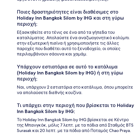
Ποιες δραστηριότητες είναι διαθέσιμες στο
Holiday Inn Bangkok Silom by IHG και στη γύρω
περιοχή;
Εξασκηθείτε στο τένις σε ένα από τα γήπεδα του
καταλύματος. Απολαύστε ένα αναζωογονητικό κολύμπι
στην εξωτερική πισίνα ή χρησιμοποιήστε τις άλλες
παροχές που διαθέτει αυτό το ξενοδοχείο, οι οποίες
περιλαμβάνουν σάουνα και χαμάμ.
Υπάρχουν εστιατόρια σε αυτό το κατάλυμα
(Holiday Inn Bangkok Silom by IHG) ή στη γύρω
περιοχή;
Ναι, υπάρχουν 2 εστιατόρια στο κατάλυμα, όπου μπορείτε
να απολαύσετε διεθνής κουζίνα.
Τι υπάρχει στην περιοχή που βρίσκεται το Holiday
Inn Bangkok Silom by IHG;
Το Holiday Inn Bangkok Silom by IHG βρίσκεται σε Κέντρο
της Μπανγκόκ, μόλις 7 λεπτ. με τα πόδια από Σταθμός BTS
Surasak και 20 λεπτ. με τα πόδια από Ποταμός Chao Praya.