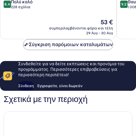
8.4
9.2
Πολύ καλό
Θαυ
Μπανγκόκ
8,4
9,2
στα
στα
228 σχόλια
1.00
10,
10,
Πολύ
Θαυμάσ
Η
53 €
καλό,
1.008
τιμή
συμπεριλαμβάνονται φόροι και τέλη
228
σχόλια
είναι
29 Αυγ - 30 Αυγ
σχόλια
53 €
Σύγκριση παρόμοιων καταλυμάτων
Συνδεθείτε για να δείτε εκπτώσεις και προνόμια του
προγράμματος. Περισσότερες επιβραβεύσεις για
περισσότερη περιπέτεια!
Σύνδεση
Εγγραφείτε, είναι δωρεάν
Σχετικά με την περιοχή