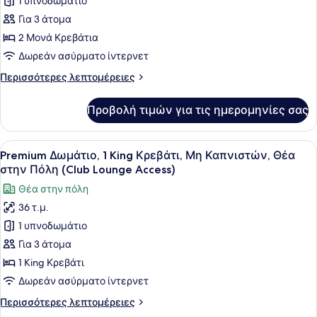
1 υπνοδωμάτιο
Premium
Δωμάτιο,
Για 3 άτομα
2
2 Μονά Κρεβάτια
Μονά
Δωρεάν ασύρματο ίντερνετ
Κρεβάτια,
Περισσότερες
Περισσότερες λεπτομέρειες
Μη
λεπτομέρειες
Καπνιστών,
για
Προβολή τιμών για τις ημερομηνίες σας
Premium
Πρόσβαση
Δωμάτιο,
στο
2
Προβολή
Ένα δωμάτιο ξενοδοχείου με ένα με
Club
8
Μονά
Premium Δωμάτιο, 1 King Κρεβάτι, Μη Καπνιστών, Θέα
όλων
Lounge
Κρεβάτια,
στην Πόλη (Club Lounge Access)
Μη
των
(City
Θέα στην πόλη
Καπνιστών,
φωτογραφιών
View)
Πρόσβαση
36 τ.μ.
για
στο
1 υπνοδωμάτιο
Premium
Club
Lounge
Δωμάτιο,
Για 3 άτομα
(City
1
1 King Κρεβάτι
View)
King
Δωρεάν ασύρματο ίντερνετ
Κρεβάτι,
Περισσότερες
Περισσότερες λεπτομέρειες
Μη
λεπτομέρειες