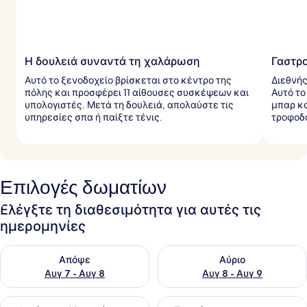
Η δουλειά συναντά τη χαλάρωση
Γαστρ
Αυτό το ξενοδοχείο βρίσκεται στο κέντρο της
Διεθνής
πόλης και προσφέρει 11 αίθουσες συσκέψεων και
Αυτό το
υπολογιστές. Μετά τη δουλειά, απολαύστε τις
μπαρ κα
υπηρεσίες σπα ή παίξτε τένις.
τροφοδο
Επιλογές δωματίων
Ελέγξτε τη διαθεσιμότητα για αυτές τις
ημερομηνίες
Έλεγχος διαθεσιμότητας για απόψε Αυγ 7 - Αυγ 8
Έλεγχος διαθεσιμότητας για 
Απόψε
Αύριο
Αυγ 7 - Αυγ 8
Αυγ 8 - Αυγ 9
Έλεγχος διαθεσιμότητας για αυτό το σαββατοκύριακο Αυγ 7
Έλεγχος διαθεσιμότητας για