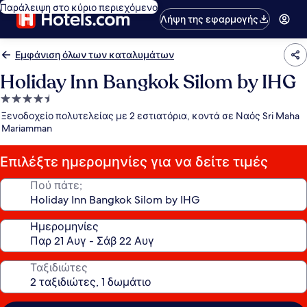
Παράλειψη στο κύριο περιεχόμενο
Λήψη της εφαρμογής
Εμφάνιση όλων των καταλυμάτων
Holiday Inn Bangkok Silom by IHG
Κατάλυμα
με
Ξενοδοχείο πολυτελείας με 2 εστιατόρια, κοντά σε Ναός Sri Maha
4.5
Mariamman
αστέρια
Επιλέξτε ημερομηνίες για να δείτε τιμές
Πού πάτε;
Ημερομηνίες
Ταξιδιώτες