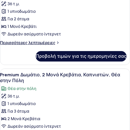
Καπνιστών,
36 τ.μ.
φωτογραφιών
Θέα
για
1 υπνοδωμάτιο
στην
Premium
Πόλη
Για 2 άτομα
Δωμάτιο,
1 Μονό Κρεβάτι
Μπανιέρα
Δωρεάν ασύρματο ίντερνετ
Περισσότερες
Περισσότερες λεπτομέρειες
λεπτομέρειες
για
Προβολή τιμών για τις ημερομηνίες σας
Premium
Δωμάτιο,
Μπανιέρα
Προβολή
Ένα δωμάτιο ξενοδοχείου με δύο κρ
7
Premium Δωμάτιο, 2 Μονά Κρεβάτια, Καπνιστών, Θέα
όλων
στην Πόλη
των
Θέα στην πόλη
φωτογραφιών
36 τ.μ.
για
1 υπνοδωμάτιο
Premium
Δωμάτιο,
Για 3 άτομα
2
2 Μονά Κρεβάτια
Μονά
Δωρεάν ασύρματο ίντερνετ