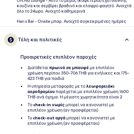
Orchid Lounge - Αυτό το μέρος (καφετέρια) έχει διεθνής
κουζίνα και σερβίρει βραδινό και ελαφρύ φαγητό. Ανοιχτά
όλο το 24ωρο. Ανοιχτό καθημερινά
Hari s Bar - Onsite μπαρ. Ανοιχτό συγκεκριμένες ημέρες
Τέλη και πολιτικές
Προαιρετικές επιπλέον παροχές
Διατίθεται
πρωινό σε μπουφέ
με επιπλέον
χρέωση περίπου 350–706 THB για ενήλικες και 175–
423 THB για παιδιά
Η υπηρεσία μεταφοράς με το
λεωφορειάκι
αεροδρομίου
παρέχεται με επιπλέον χρέωση 1600
THB ανά όχημα. Η μέγιστη χωρητικότητα είναι 2
Το
check-in νωρίς
μπορεί να κανονιστεί με
επιπλέον χρέωση (αν προσφέρεται)
To
check-out αργά
μπορεί να κανονιστεί με
επιπλέον χρέωση (αν προσφέρεταιι)