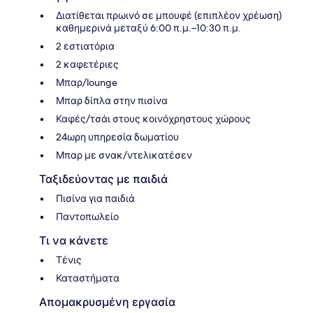
Διατίθεται πρωινό σε μπουφέ (επιπλέον χρέωση)
καθημερινά μεταξύ 6:00 π.μ.–10:30 π.μ.
2 εστιατόρια
2 καφετέριες
Μπαρ/lounge
Μπαρ δίπλα στην πισίνα
Καφές/τσάι στους κοινόχρηστους χώρους
24ωρη υπηρεσία δωματίου
Μπαρ με σνακ/ντελικατέσεν
Ταξιδεύοντας με παιδιά
Πισίνα για παιδιά
Παντοπωλείο
Τι να κάνετε
Τένις
Καταστήματα
Απομακρυσμένη εργασία