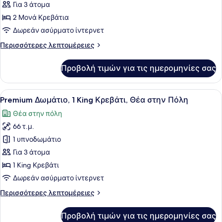
Δωμάτιο,
Για 3 άτομα
2
2 Μονά Κρεβάτια
Μονά
Δωρεάν ασύρματο ίντερνετ
Κρεβάτια,
Περισσότερες
Περισσότερες λεπτομέρειες
Μη
λεπτομέρειες
Καπνιστών,
για
Προβολή τιμών για τις ημερομηνίες σας
Premium
Μπανιέρα
Δωμάτιο,
2
Προβολή
Ένα δωμάτιο ξενοδοχείου με γραφε
8
Μονά
Premium Δωμάτιο, 1 King Κρεβάτι, Θέα στην Πόλη
όλων
Κρεβάτια,
Θέα στην πόλη
Μη
των
Καπνιστών,
66 τ.μ.
φωτογραφιών
Μπανιέρα
για
1 υπνοδωμάτιο
Premium
Για 3 άτομα
Δωμάτιο,
1 King Κρεβάτι
1
Δωρεάν ασύρματο ίντερνετ
King
Περισσότερες
Περισσότερες λεπτομέρειες
Κρεβάτι,
λεπτομέρειες
Θέα
για
Προβολή τιμών για τις ημερομηνίες σας
στην
Premium