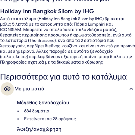
Holiday Inn Bangkok Silom by IHG
Αυτό το κατάλυμα (Holiday Inn Bangkok Silom by IHG) βρίσκεται
μόλις 5 λεπτά με το αυτοκίνητο από: Πάρκο Lumphini και
ICONSIAM. Μπορείτε να απολαύσετε ταϊλανδέζικο μασάζ,
θεραπείες περιποίησης προσώπου ή αρωματοθεραπεία, ενώ αυτό
το εστιατόριο (The Brasserie), ένα από τα 2 εστιατόρια που
λειτουργούν, σερβίρει διεθνής κουζίνα και είναι ανοικτό για πρωινό
και μεσημεριανό. Άλλες παροχές σε αυτό το ξενοδοχείο
(πολυτελείας) περιλαμβάνουν εξωτερική πισίνα, μπαρ δίπλα στην
πισίνα και health club. Άλλοι ταξιδιώτες λατρεύουν το εξυπηρετικό
Πληροφορίες σχετικά με τα δικαιώματα ακύρωσης
προσωπικό. Τα μέσα μαζικής μεταφοράς είναι σε πολύ κοντινή
απόσταση με τα πόδια: το σημείο επιβίβασης Σταθμός BTS Surasak
Περισσότερα για αυτό το κατάλυμα
βρίσκεται σε απόσταση 7 λεπτών και το σημείο επιβίβασης
Σταθμός Αγίου Λουδοβίκου βρίσκεται σε απόσταση 14 λεπτών.
Με μια ματιά
Μέγεθος ξενοδοχείου
684 δωμάτια
Εκτείνεται σε 28 ορόφους
Άφιξη/αναχώρηση