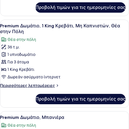
Καπνιστών,
για
Προβολή τιμών για τις ημερομηνίες σας
Premium
Θέα
Δωμάτιο,
στην
1
Προβολή
Ένα δωμάτιο ξενοδοχείου με ένα μ
Πόλη
11
King
Premium Δωμάτιο, 1 King Κρεβάτι, Μη Καπνιστών, Θέα
όλων
(Club
Κρεβάτι,
στην Πόλη
Μη
των
Lounge
Θέα στην πόλη
Καπνιστών,
φωτογραφιών
Access)
Θέα
36 τ.μ.
για
στην
1 υπνοδωμάτιο
Premium
Πόλη
(Club
Δωμάτιο,
Για 3 άτομα
Lounge
1
1 King Κρεβάτι
Access)
King
Δωρεάν ασύρματο ίντερνετ
Κρεβάτι,
Περισσότερες
Περισσότερες λεπτομέρειες
Μη
λεπτομέρειες
Καπνιστών,
για
Προβολή τιμών για τις ημερομηνίες σας
Premium
Θέα
Δωμάτιο,
στην
1
Προβολή
Ένα δωμάτιο ξενοδοχείου με ένα μ
Πόλη
8
King
Premium Δωμάτιο, Μπανιέρα
όλων
Κρεβάτι,
Θέα στην πόλη
Μη
των