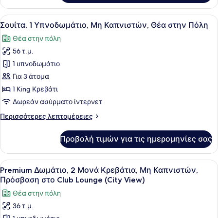
Δωμάτιο,
Πόλη
1
Προβολή
Ένα σύγχρονο δωμάτιο ξενοδοχείου 
7
King
Σουίτα, 1 Υπνοδωμάτιο, Μη Καπνιστών, Θέα στην Πόλη
όλων
Κρεβάτι,
Θέα στην πόλη
Θέα
των
στην
56 τ.μ.
φωτογραφιών
Πόλη
για
1 υπνοδωμάτιο
Σουίτα,
Για 3 άτομα
1
1 King Κρεβάτι
Υπνοδωμάτιο,
Δωρεάν ασύρματο ίντερνετ
Μη
Περισσότερες
Περισσότερες λεπτομέρειες
Καπνιστών,
λεπτομέρειες
Θέα
για
Προβολή τιμών για τις ημερομηνίες σας
στην
Σουίτα,
1
Πόλη
Υπνοδωμάτιο,
Προβολή
Ένα δωμάτιο ξενοδοχείου με δύο κρ
7
Μη
Premium Δωμάτιο, 2 Μονά Κρεβάτια, Μη Καπνιστών,
όλων
Καπνιστών,
Πρόσβαση στο Club Lounge (City View)
Θέα
των
Θέα στην πόλη
στην
φωτογραφιών
Πόλη
36 τ.μ.
για