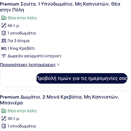
Προβολή
10
Premium Σουίτα, 1 Υπνοδωμάτιο, Μη Καπνιστών, Θέα
όλων
στην Πόλη
των
Θέα στην πόλη
φωτογραφιών
66 τ.μ.
για
1 υπνοδωμάτιο
Premium
Σουίτα,
Για 3 άτομα
1
1 King Κρεβάτι
Υπνοδωμάτιο,
Δωρεάν ασύρματο ίντερνετ
Μη
Περισσότερες
Περισσότερες λεπτομέρειες
Καπνιστών,
λεπτομέρειες
Θέα
για
Προβολή τιμών για τις ημερομηνίες σας
Premium
στην
Σουίτα,
Πόλη
1
Προβολή
Ένα δωμάτιο ξενοδοχείου με δύο κρ
6
Υπνοδωμάτιο,
Premium Δωμάτιο, 2 Μονά Κρεβάτια, Μη Καπνιστών,
όλων
Μη
Μπανιέρα
Καπνιστών,
των
Θέα στην πόλη
Θέα
φωτογραφιών
στην
36 τ.μ.
για
Πόλη
1 υπνοδωμάτιο
Premium