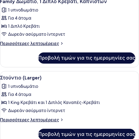
11
Family Δωμάτιο, 1 Διπλό Κρεβάτι, Καπνιστών
όλων
1 υπνοδωμάτιο
των
Για 4 άτομα
φωτογραφιών
για
1 Διπλό Κρεβάτι
Family
Δωρεάν ασύρματο ίντερνετ
Δωμάτιο,
Περισσότερες
Περισσότερες λεπτομέρειες
1
λεπτομέρειες
Διπλό
για
Προβολή τιμών για τις ημερομηνίες σας
Family
Κρεβάτι,
Δωμάτιο,
Καπνιστών
1
Προβολή
Ένα δωμάτιο ξενοδοχείου με ένα κρ
9
Διπλό
Στούντιο (Larger)
όλων
Κρεβάτι,
1 υπνοδωμάτιο
Καπνιστών
των
Για 4 άτομα
φωτογραφιών
για
1 King Κρεβάτι και 1 Διπλός Καναπές-Κρεβάτι
Στούντιο
Δωρεάν ασύρματο ίντερνετ
(Larger)
Περισσότερες
Περισσότερες λεπτομέρειες
λεπτομέρειες
για
Προβολή τιμών για τις ημερομηνίες σας
Στούντιο