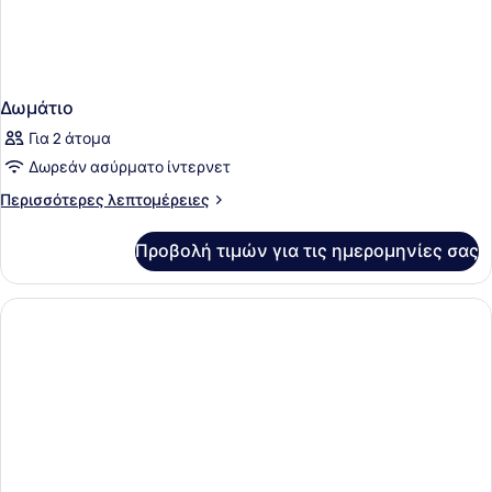
Δωμάτιο
Για 2 άτομα
Δωρεάν ασύρματο ίντερνετ
Περισσότερες
Περισσότερες λεπτομέρειες
λεπτομέρειες
για
Προβολή τιμών για τις ημερομηνίες σας
Δωμάτιο