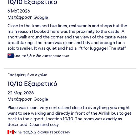
10/10 Εξαιρετικό
6 Μαΐ 2026
Μετάφραση Google
Close to the tram and bus lines, restaurants and shops but the
main reason I booked here was the proximity to the castle! A
short walk around the corner and the views of the castle were
breathtaking. The room was clean and tidy and enough for a
solo traveller. It was quiet and had a lift for luggage! The staff
were so friendly and helpful with deciding on which tour to pick.
Kim, ταξίδι 5 διανυκτερεύσεων
(Timberbush!) highly recommend this hotel.
Επαληθευμένο σχόλιο
10/10 Εξαιρετικό
22 Μαρ 2026
Μετάφραση Google
Place was clean, very central and close to everything you might
want to see walking and directly in front of the Airlink bus to get
back to the airport. Location 10/10. The room was exactly as
described. Clean and cozy.
Nina, ταξίδι 2 διανυκτερεύσεων