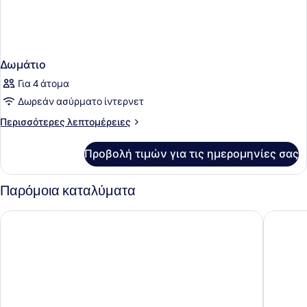
Δωμάτιο
Για 4 άτομα
Δωρεάν ασύρματο ίντερνετ
Περισσότερες
Περισσότερες λεπτομέρειες
λεπτομέρειες
για
Προβολή τιμών για τις ημερομηνίες σας
Δωμάτιο
Παρόμοια καταλύματα
Britannia Hotel Edinburgh
Point A 