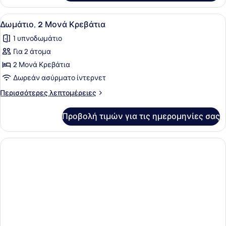
(Larger)
Προβολή
Ένα μικρό δωμάτιο ξενοδοχείου με 
7
Δωμάτιο, 2 Μονά Κρεβάτια
όλων
1 υπνοδωμάτιο
των
Για 2 άτομα
φωτογραφιών
για
2 Μονά Κρεβάτια
Δωμάτιο,
Δωρεάν ασύρματο ίντερνετ
2
Περισσότερες
Περισσότερες λεπτομέρειες
Μονά
λεπτομέρειες
Κρεβάτια
για
Προβολή τιμών για τις ημερομηνίες σας
Δωμάτιο,
2
Μονά
Κρεβάτια