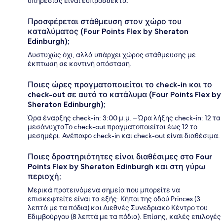
υπηρεσίας είναι ευπρόσδεκτα.
Προσφέρεται στάθμευση στον χώρο του
καταλύματος (Four Points Flex by Sheraton
Edinburgh);
Δυστυχώς όχι, αλλά υπάρχει χώρος στάθμευσης με
έκπτωση σε κοντινή απόσταση.
Ποιες ώρες πραγματοποιείται το check-in και το
check-out σε αυτό το κατάλυμα (Four Points Flex by
Sheraton Edinburgh);
Ώρα έναρξης check-in: 3:00 μ.μ. – Ώρα λήξης check-in: 12 τα
μεσάνυχταΤο check-out πραγματοποιείται έως 12 το
μεσημέρι. Ανέπαφο check-in και check-out είναι διαθέσιμα.
Ποιες δραστηριότητες είναι διαθέσιμες στο Four
Points Flex by Sheraton Edinburgh και στη γύρω
περιοχή;
Μερικά προτεινόμενα σημεία που μπορείτε να
επισκεφτείτε είναι τα εξής: Κήποι της οδού Princes (3
λεπτά με τα πόδια) και Διεθνές Συνεδριακό Κέντρο του
Εδιμβούργου (8 λεπτά με τα πόδια). Επίσης, καλές επιλογές