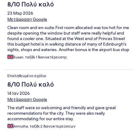
8/10 Πολύ καλό
23 Μαρ 2026
Μετάφραση Google
Clean room and en-suite.First room allocated was too hot for me
despite opening the window but staff were really helpful and
found a cooler one. Situated at the West end of Princes Street
this budget hotel is in walking distance of many of Edinburgh's
sights, shops and eateries. Another bonus is the airport bus stop
right outside
Susan, ταξίδι 1 διανυκτέρευσης
Επαληθευμένο σχόλιο
8/10 Πολύ καλό
14 Ιαν 2026
Μετάφραση Google
The staff were so welcoming and friendly and gave great
recommendations for the city. They were also really
accommodating for our entire stay.
Amrutha, ταξίδι 2 διανυκτερεύσεων