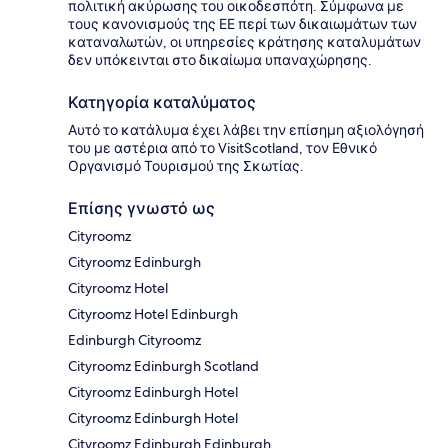
πολιτική ακύρωσης του οικοδεσπότη. Σύμφωνα με
τους κανονισμούς της ΕΕ περί των δικαιωμάτων των
καταναλωτών, οι υπηρεσίες κράτησης καταλυμάτων
δεν υπόκεινται στο δικαίωμα υπαναχώρησης.
Κατηγορία καταλύματος
Αυτό το κατάλυμα έχει λάβει την επίσημη αξιολόγησή
του με αστέρια από το VisitScotland, τον Εθνικό
Οργανισμό Τουρισμού της Σκωτίας.
Επίσης γνωστό ως
Cityroomz
Cityroomz Edinburgh
Cityroomz Hotel
Cityroomz Hotel Edinburgh
Edinburgh Cityroomz
Cityroomz Edinburgh Scotland
Cityroomz Edinburgh Hotel
Cityroomz Edinburgh Hotel
Cityroomz Edinburgh Edinburgh