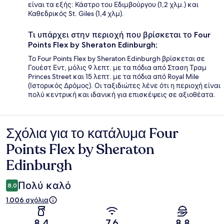
είναι τα εξής: Κάστρο του Εδιμβούργου (1,2 χλμ.) και
Καθεδρικός St. Giles (1,4 χλμ).
Τι υπάρχει στην περιοχή που βρίσκεται το Four
Points Flex by Sheraton Edinburgh;
Το Four Points Flex by Sheraton Edinburgh βρίσκεται σε
Γουέστ Εντ, μόλις 9 λεπτ. με τα πόδια από Σταση Τραμ
Princes Street και 15 λεπτ. με τα πόδια από Royal Mile
(Ιστορικός Δρόμος). Οι ταξιδιώτες λένε ότι η περιοχή είναι
πολύ κεντρική και ιδανική για επισκέψεις σε αξιοθέατα.
Σχόλια για το κατάλυμα Four
Σχόλια
Points Flex by Sheraton
Edinburgh
Πολύ καλό
8,0
1.006 σχόλια
8,4
7,6
8,8