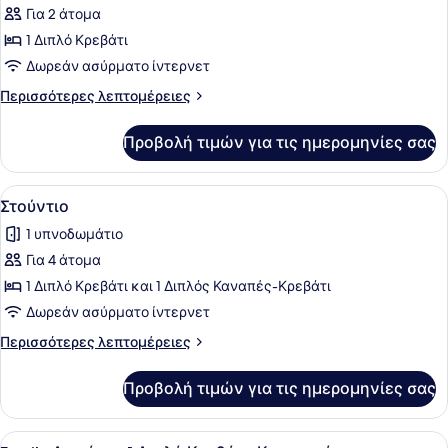
Για 2 άτομα
φωτογραφιών
για
1 Διπλό Κρεβάτι
Δωμάτιο,
Δωρεάν ασύρματο ίντερνετ
1
Περισσότερες
Περισσότερες λεπτομέρειες
Διπλό
λεπτομέρειες
Κρεβάτι,
για
Προβολή τιμών για τις ημερομηνίες σας
Δωμάτιο,
Καπνιστών
1
Διπλό
Προβολή
Ένα σύγχρονο δωμάτιο ξενοδοχείου 
5
Κρεβάτι,
Στούντιο
όλων
Καπνιστών
1 υπνοδωμάτιο
των
Για 4 άτομα
φωτογραφιών
για
1 Διπλό Κρεβάτι και 1 Διπλός Καναπές-Κρεβάτι
Στούντιο
Δωρεάν ασύρματο ίντερνετ
Περισσότερες
Περισσότερες λεπτομέρειες
λεπτομέρειες
για
Προβολή τιμών για τις ημερομηνίες σας
Στούντιο
Προβολή
Ένα δωμάτιο ξενοδοχείου με κουκέτ