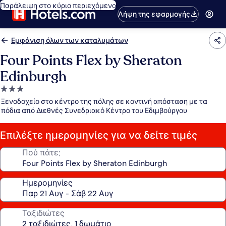
Παράλειψη στο κύριο περιεχόμενο
Λήψη της εφαρμογής
Εμφάνιση όλων των καταλυμάτων
Four Points Flex by Sheraton
Edinburgh
Κατάλυμα
με
Ξενοδοχείο στο κέντρο της πόλης σε κοντινή απόσταση με τα
3.0
πόδια από Διεθνές Συνεδριακό Κέντρο του Εδιμβούργου
αστέρια
Επιλέξτε ημερομηνίες για να δείτε τιμές
Πού πάτε;
Ημερομηνίες
Ταξιδιώτες