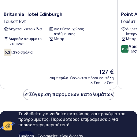
Britannia
Point
Britannia Hotel Edinburgh
Point 
Hotel
A
Γουέστ Εντ
Γουέστ 
Edinburgh
Edinbur
Δέχεται κατοικίδια
Διατίθεται χώρος
Δωρεά
Γουέστ
Haymark
στάθμευσης
ίντερ
Εντ
Γουέστ
Δωρεάν ασύρματο
Μπαρ
Μπαρ
Εντ
ίντερνετ
8.8
Άρι
8,8
6.2
στα
1.69
6,2
1.296 σχόλια
στα
10,
10,
Άριστο,
1.296
1.697
Η
127 €
σχόλια
σχόλια
τιμή
συμπεριλαμβάνονται φόροι και τέλη
είναι
6 Σεπ - 7 Σεπ
127 €
Σύγκριση παρόμοιων καταλυμάτων
Συνδεθείτε για να δείτε εκπτώσεις και προνόμια του
προγράμματος. Περισσότερες επιβραβεύσεις για
περισσότερη περιπέτεια!
Σύνδεση
Εγγραφείτε, είναι δωρεάν