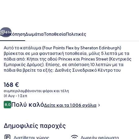
Flex
by
Sheraton
οηγούμενο
Επόμενο
Edinburgh
41+
Επισκόπηση
Δωμάτια
Τοποθεσία
Πολιτικές
Αυτό το κατάλυμα (Four Points Flex by Sheraton Edinburgh)
βρίσκεται σε μια φανταστική τοποθεσία, μόλις 5 λεπτά με τα
πόδια από: Κήποι της οδού Princes και Princes Street (Κεντρικός
Εμπορικός Δρόμος). Επίσης, σε απόσταση 10 λεπτών με τα
πόδια θα βρείτε τα εξής: Διεθνές Συνεδριακό Κέντρο του
Εδιμβούργου και George Street (Οδός). Άλλοι ταξιδιώτες
λατρεύουν το εξυπηρετικό προσωπικό και την κεντρική
Η
168 €
τοποθεσία του. Τα μέσα μαζικής μεταφοράς είναι σε πολύ
τρέχουσα
συμπεριλαμβάνονται φόροι και τέλη
κοντινή απόσταση με τα πόδια: το σημείο επιβίβασης Σταση
τιμή
31 Αυγ - 1 Σεπ
Τραμ Princes Street βρίσκεται σε απόσταση 9 λεπτών και το
Λόμπι
είναι
Σχόλια
σημείο επιβίβασης Τραμ Σταθμός Haymarket βρίσκεται σε
Πολύ καλό
8,0
Δείτε και τα 1.006 σχόλια
168 €
8,0 στα 10
απόσταση 10 λεπτών.
Δημοφιλείς παροχές
Διατίθεται χώρος
Δωρεάν ασύρματο