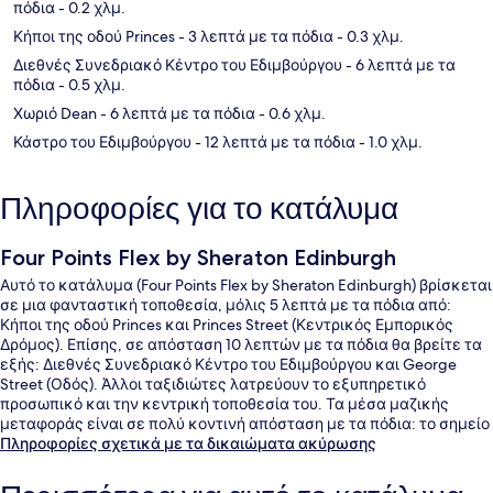
πόδια
- 0.2 χλμ.
Κήποι της οδού Princes
- 3 λεπτά με τα πόδια
- 0.3 χλμ.
Διεθνές Συνεδριακό Κέντρο του Εδιμβούργου
- 6 λεπτά με τα
πόδια
- 0.5 χλμ.
Χωριό Dean
- 6 λεπτά με τα πόδια
- 0.6 χλμ.
Κάστρο του Εδιμβούργου
- 12 λεπτά με τα πόδια
- 1.0 χλμ.
Πληροφορίες για το κατάλυμα
Four Points Flex by Sheraton Edinburgh
Αυτό το κατάλυμα (Four Points Flex by Sheraton Edinburgh) βρίσκεται
σε μια φανταστική τοποθεσία, μόλις 5 λεπτά με τα πόδια από:
Κήποι της οδού Princes και Princes Street (Κεντρικός Εμπορικός
Δρόμος). Επίσης, σε απόσταση 10 λεπτών με τα πόδια θα βρείτε τα
εξής: Διεθνές Συνεδριακό Κέντρο του Εδιμβούργου και George
Street (Οδός). Άλλοι ταξιδιώτες λατρεύουν το εξυπηρετικό
προσωπικό και την κεντρική τοποθεσία του. Τα μέσα μαζικής
μεταφοράς είναι σε πολύ κοντινή απόσταση με τα πόδια: το σημείο
επιβίβασης Σταση Τραμ Princes Street βρίσκεται σε απόσταση 9
Πληροφορίες σχετικά με τα δικαιώματα ακύρωσης
λεπτών και το σημείο επιβίβασης Τραμ Σταθμός Haymarket
βρίσκεται σε απόσταση 10 λεπτών.