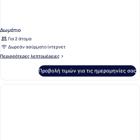
Δωμάτιο
Για 2 άτομα
Δωρεάν ασύρματο ίντερνετ
Περισσότερες
Περισσότερες λεπτομέρειες
λεπτομέρειες
για
Προβολή τιμών για τις ημερομηνίες σας
Δωμάτιο