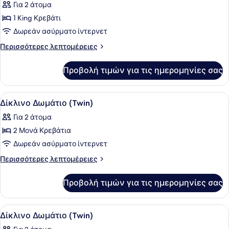
Για 2 άτομα
στον
των
Κήπο
1 King Κρεβάτι
φωτογραφιών
για
Δωρεάν ασύρματο ίντερνετ
Δωμάτιο,
Περισσότερες
Περισσότερες λεπτομέρειες
1
λεπτομέρειες
για
King
Προβολή τιμών για τις ημερομηνίες σας
Δωμάτιο,
Κρεβάτι
1
King
Προβολή
Ένας χώρος κουζίνας με μια καφετ
19
Κρεβάτι
Δίκλινο Δωμάτιο (Twin)
όλων
Για 2 άτομα
των
2 Μονά Κρεβάτια
φωτογραφιών
για
Δωρεάν ασύρματο ίντερνετ
Δίκλινο
Περισσότερες
Περισσότερες λεπτομέρειες
Δωμάτιο
λεπτομέρειες
για
(Twin)
Προβολή τιμών για τις ημερομηνίες σας
Δίκλινο
Δωμάτιο
(Twin)
Προβολή
Ένας χώρος κουζίνας με μια καφετ
16
Δίκλινο Δωμάτιο (Twin)
όλων