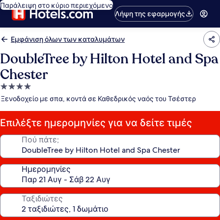
Παράλειψη στο κύριο περιεχόμενο
Λήψη της εφαρμογής
Εμφάνιση όλων των καταλυμάτων
DoubleTree by Hilton Hotel and Spa
Chester
Κατάλυμα
με
Ξενοδοχείο με σπα, κοντά σε Καθεδρικός ναός του Τσέστερ
4.0
αστέρια
Επιλέξτε ημερομηνίες για να δείτε τιμές
Πού πάτε;
Ημερομηνίες
Ταξιδιώτες