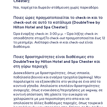
Chester);
Ναι, παρέχεται δωρεάν στάθμευση χωρίς παρκαδόρο.
Ποιες ώρες πραγματοποιείται το check-in και το
check-out σε αυτό το κατάλυμα (DoubleTree by
Hilton Hotel and Spa Chester);
Ώρα έναρξης check-in: 3:00 μ.μ. – Ώρα λήξης check-in:
οποιαδήποτε στιγμήΤο check-out πραγματοποιείται έως 12
το μεσημέρι. Ανέπαφο check-in και check-out είναι
διαθέσιμα.
Ποιες δραστηριότητες είναι διαθέσιμες στο
DoubleTree by Hilton Hotel and Spa Chester και
στη γύρω περιοχή;
Διασκεδάστε με δραστηριότητες, όπως ιππασία,
ποδηλασία βουνού και εναέρια τροχαλία (ziplining). Μην
παραλείψετε να εξασκηθείτε στο γκολφ σε ένα από τα
κοντινά γήπεδα. Απολαύστε επιπλέον δραστηριότητες
αναψυχής, όπως ενοικιάσεις/περιηγήσεις με segway, σε
κοντινή απόσταση. Μη χάσετε την ευκαιρία να
χαλαρώσετε με μια περιοποίηση στο σπα και να
απολαύσετε άλλες διαθέσιμες παροχές, όπως τουρκικά