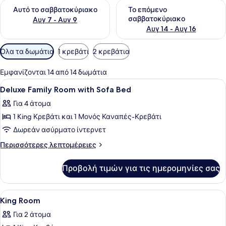
Έλεγχος διαθεσιμότητας για αυτό το σαββατοκύριακο Αυγ 7
Έλεγχος διαθεσιμότητας για
Αυτό το σαββατοκύριακο
Το επόμενο
σαββατοκύριακο
Αυγ 7 - Αυγ 9
Αυγ 14 - Αυγ 16
Διαθέσιμα
Όλα τα δωμάτια
1 κρεβάτι
2 κρεβάτια
φίλτρα
για
Εμφανίζονται 14 από 14 δωμάτια
τα
Προβολή
Μίνι μπαρ, χρηματοκιβώτιο στο δωμ
8
Deluxe Family Room with Sofa Bed
δωμάτια
όλων
Για 4 άτομα
των
1 King Κρεβάτι και 1 Μονός Καναπές-Κρεβάτι
φωτογραφιών
για
Δωρεάν ασύρματο ίντερνετ
Deluxe
Περισσότερες
Περισσότερες λεπτομέρειες
Family
λεπτομέρειες
για
Room
Προβολή τιμών για τις ημερομηνίες σας
Deluxe
with
Family
Sofa
Room
Προβολή
Μίνι μπαρ, χρηματοκιβώτιο στο δωμ
7
Bed
with
King Room
όλων
Sofa
Για 2 άτομα
Bed
των