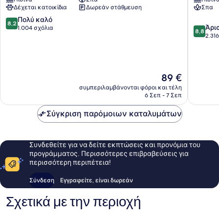
&
&
Δέχεται κατοικίδια
Δωρεάν στάθμευση
Σπα
Spa
Spa
Chester
Chester
8.2
Πολύ καλό
8,2
8.8
Άρι
στα
1.004 σχόλια
8,8
στα
2.31
10,
10,
Πολύ
Άριστο,
καλό,
2.316
1.004
σχόλια
σχόλια
Η
89 €
τιμή
συμπεριλαμβάνονται φόροι και τέλη
είναι
6 Σεπ - 7 Σεπ
89 €
Σύγκριση παρόμοιων καταλυμάτων
Συνδεθείτε για να δείτε εκπτώσεις και προνόμια του
προγράμματος. Περισσότερες επιβραβεύσεις για
περισσότερη περιπέτεια!
Σύνδεση
Εγγραφείτε, είναι δωρεάν
Σχετικά με την περιοχή