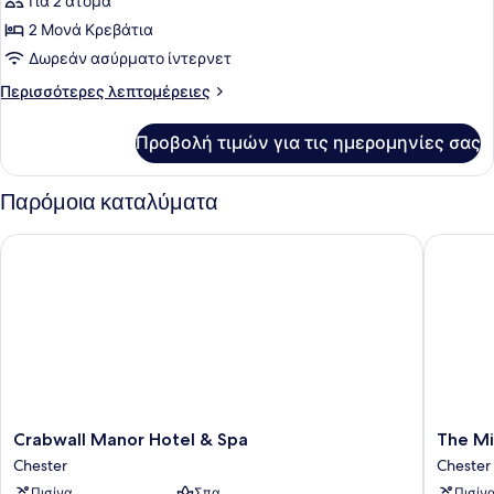
Για 2 άτομα
των
2 Μονά Κρεβάτια
φωτογραφιών
για
Δωρεάν ασύρματο ίντερνετ
Δίκλινο
Περισσότερες
Περισσότερες λεπτομέρειες
Δωμάτιο
λεπτομέρειες
για
(Twin)
Προβολή τιμών για τις ημερομηνίες σας
Δίκλινο
Δωμάτιο
(Twin)
Παρόμοια καταλύματα
Crabwall Manor Hotel & Spa
The Mill
Crabwall
The
Crabwall Manor Hotel & Spa
The Mi
Manor
Mill
Chester
Chester
Hotel
Hotel
Πισίνα
Σπα
Πισίν