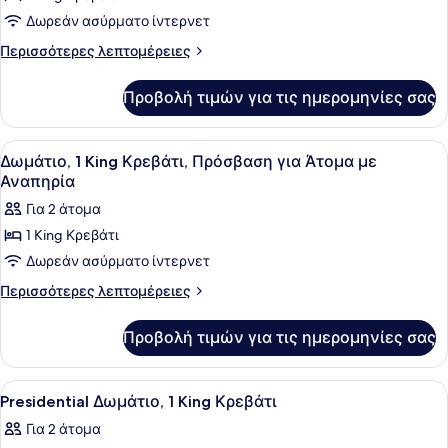
για
Δωρεάν ασύρματο ίντερνετ
Junior
Περισσότερες
Περισσότερες λεπτομέρειες
Σουίτα,
λεπτομέρειες
για
1
Προβολή τιμών για τις ημερομηνίες σας
Junior
King
Σουίτα,
Κρεβάτι
1
Προβολή
Μίνι μπαρ, χρηματοκιβώτιο στο δωμ
20
(Family)
King
Δωμάτιο, 1 King Κρεβάτι, Πρόσβαση για Άτομα με
όλων
Κρεβάτι
Αναπηρία
(Family)
των
Για 2 άτομα
φωτογραφιών
1 King Κρεβάτι
για
Δωρεάν ασύρματο ίντερνετ
Δωμάτιο,
1
Περισσότερες
Περισσότερες λεπτομέρειες
λεπτομέρειες
King
για
Κρεβάτι,
Προβολή τιμών για τις ημερομηνίες σας
Δωμάτιο,
Πρόσβαση
1
για
King
Προβολή
Ένας χώρος κουζίνας με μια καφετ
12
Κρεβάτι,
Άτομα
Presidential Δωμάτιο, 1 King Κρεβάτι
όλων
Πρόσβαση
με
Για 2 άτομα
για
των