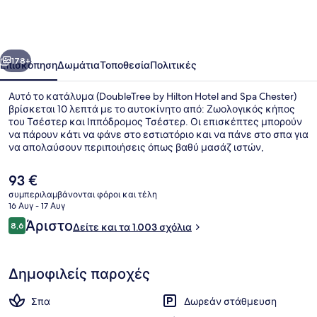
Hilton
Hotel
and
οηγούμενο
Επόμενο
Spa
178+
Επισκόπηση
Δωμάτια
Τοποθεσία
Πολιτικές
Chester
Αυτό το κατάλυμα (DoubleTree by Hilton Hotel and Spa Chester)
βρίσκεται 10 λεπτά με το αυτοκίνητο από: Ζωολογικός κήπος
του Τσέστερ και Ιππόδρομος Τσέστερ. Οι επισκέπτες μπορούν
να πάρουν κάτι να φάνε στο εστιατόριο και να πάνε στο σπα για
να απολαύσουν περιποιήσεις όπως βαθύ μασάζ ιστών,
περιτυλίξεις σώματος ή θεραπείες περιποίησης προσώπου. Θα
βρείτε ακόμη μπαρ/lounge, health club και γυμναστήριο. Άλλοι
Η
93 €
ταξιδιώτες το προτιμούν για το εξυπηρετικό προσωπικό και τη
τρέχουσα
συμπεριλαμβάνονται φόροι και τέλη
συνολική κατάσταση του καταλύματος.
τιμή
16 Αυγ - 17 Αυγ
Εσωτερική πισίνα
είναι
Σχόλια
Άριστο
8,6
Δείτε και τα 1.003 σχόλια
93 €
8,6 στα 10
Δημοφιλείς παροχές
Σπα
Δωρεάν στάθμευση