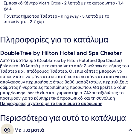
Εμπορικό Κέντρο Vicars Cross
- 2 λεπτά με το αυτοκίνητο
- 1.4
χλμ.
Πανεπιστήμιο του Τσέστερ - Kingsway
- 3 λεπτά με το
αυτοκίνητο
- 2.7 χλμ.
Πληροφορίες για το κατάλυμα
DoubleTree by Hilton Hotel and Spa Chester
Αυτό το κατάλυμα (DoubleTree by Hilton Hotel and Spa Chester)
βρίσκεται 10 λεπτά με το αυτοκίνητο από: Ζωολογικός κήπος του
Τσέστερ και Ιππόδρομος Τσέστερ. Οι επισκέπτες μπορούν να
πάρουν κάτι να φάνε στο εστιατόριο και να πάνε στο σπα για να
απολαύσουν περιποιήσεις όπως βαθύ μασάζ ιστών, περιτυλίξεις
σώματος ή θεραπείες περιποίησης προσώπου. Θα βρείτε ακόμη
μπαρ/lounge, health club και γυμναστήριο. Άλλοι ταξιδιώτες το
προτιμούν για το εξυπηρετικό προσωπικό και τη συνολική
κατάσταση του καταλύματος.
Πληροφορίες σχετικά με τα δικαιώματα ακύρωσης
Περισσότερα για αυτό το κατάλυμα
Με μια ματιά