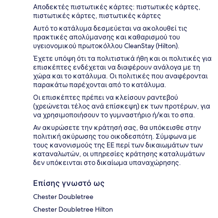
Αποδεκτές πιστωτικές κάρτες: πιστωτικές κάρτες,
πιστωτικές κάρτες, πιστωτικές κάρτες
Αυτό το κατάλυμα δεσμεύεται να ακολουθεί τις
πρακτικές απολύμανσης και καθαρισμού του
υγειονομικού πρωτοκόλλου CleanStay (Hilton).
Έχετε υπόψη ότι τα πολιτιστικά ήθη και οι πολιτικές για
επισκέπτες ενδέχεται να διαφέρουν ανάλογα με τη
χώρα και το κατάλυμα. Οι πολιτικές που αναφέρονται
παρακάτω παρέχονται από το κατάλυμα.
Οι επισκέπτες πρέπει να κλείσουν ραντεβού
(χρεώνεται τέλος ανά επίσκεψη) εκ των προτέρων, για
να χρησιμοποιήσουν το γυμναστήριο ή/και το σπα.
Αν ακυρώσετε την κράτησή σας, θα υπόκεισθε στην
πολιτική ακύρωσης του οικοδεσπότη. Σύμφωνα με
τους κανονισμούς της ΕΕ περί των δικαιωμάτων των
καταναλωτών, οι υπηρεσίες κράτησης καταλυμάτων
δεν υπόκεινται στο δικαίωμα υπαναχώρησης.
Επίσης γνωστό ως
Chester Doubletree
Chester Doubletree Hilton