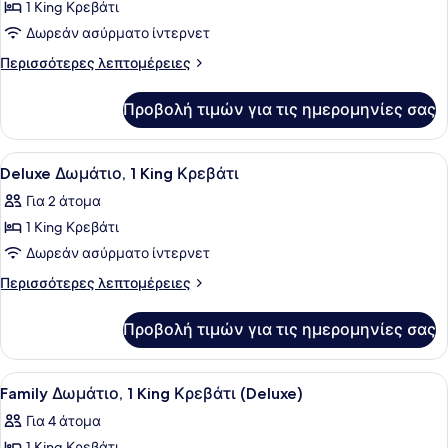
Αναπηρία
Άτομα
1 King Κρεβάτι
φωτογραφιών
με
για
Δωρεάν ασύρματο ίντερνετ
Αναπηρία
Presidential
Περισσότερες
Περισσότερες λεπτομέρειες
Δωμάτιο,
λεπτομέρειες
για
1
Προβολή τιμών για τις ημερομηνίες σας
Presidential
King
Δωμάτιο,
Κρεβάτι
1
Προβολή
Ένα δωμάτιο ξενοδοχείου με ένα κρ
19
King
Deluxe Δωμάτιο, 1 King Κρεβάτι
όλων
Κρεβάτι
Για 2 άτομα
των
1 King Κρεβάτι
φωτογραφιών
για
Δωρεάν ασύρματο ίντερνετ
Deluxe
Περισσότερες
Περισσότερες λεπτομέρειες
Δωμάτιο,
λεπτομέρειες
για
1
Προβολή τιμών για τις ημερομηνίες σας
Deluxe
King
Δωμάτιο,
Κρεβάτι
1
Προβολή
Ένα δωμάτιο ξενοδοχείου με ένα κρ
19
King
Family Δωμάτιο, 1 King Κρεβάτι (Deluxe)
όλων
Κρεβάτι
Για 4 άτομα
των
1 King Κρεβάτι