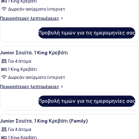
1 King Κρεβάτι
φωτογραφιών
για
Δωρεάν ασύρματο ίντερνετ
King
Περισσότερες
Περισσότερες λεπτομέρειες
Room
λεπτομέρειες
για
Προβολή τιμών για τις ημερομηνίες σας
King
Room
Προβολή
Μίνι μπαρ, χρηματοκιβώτιο στο δωμ
19
Junior Σουίτα, 1 King Κρεβάτι
όλων
Για 4 άτομα
των
1 King Κρεβάτι
φωτογραφιών
για
Δωρεάν ασύρματο ίντερνετ
Junior
Περισσότερες
Περισσότερες λεπτομέρειες
Σουίτα,
λεπτομέρειες
για
1
Προβολή τιμών για τις ημερομηνίες σας
Junior
King
Σουίτα,
Κρεβάτι
1
Προβολή
Ένα δωμάτιο ξενοδοχείου με ένα με
25
King
Junior Σουίτα, 1 King Κρεβάτι (Family)
όλων
Κρεβάτι
Για 4 άτομα
των
1 King Κρεβάτι
φωτογραφιών