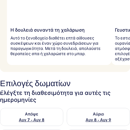
Η δουλειά συναντά τη χαλάρωση
Γευστι
Αυτό το ξενοδοχείο διαθέτει επτά αίθουσες
Το εστι
συσκέψεων και έναν χώρο συνεδριάσεων για
ουρανίσ
παραγωγικότητα. Μετά τη δουλειά, απολαύστε
ατμόσφα
θεραπείες σπα ή χαλαρώστε στο μπαρ.
επιλογέ
αξέχασ
Επιλογές δωματίων
Ελέγξτε τη διαθεσιμότητα για αυτές τις
ημερομηνίες
Έλεγχος διαθεσιμότητας για απόψε Αυγ 7 - Αυγ 8
Έλεγχος διαθεσιμότητας για 
Απόψε
Αύριο
Αυγ 7 - Αυγ 8
Αυγ 8 - Αυγ 9