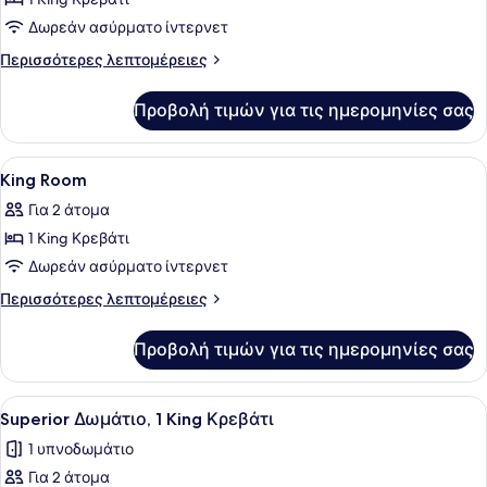
φωτογραφιών
για
Δωρεάν ασύρματο ίντερνετ
Family
Περισσότερες
Περισσότερες λεπτομέρειες
Δωμάτιο,
λεπτομέρειες
για
1
Προβολή τιμών για τις ημερομηνίες σας
Family
King
Δωμάτιο,
Κρεβάτι
1
Προβολή
Ένας χώρος υποδοχής ξενοδοχείου
15
(Deluxe)
King
King Room
όλων
Κρεβάτι
Για 2 άτομα
(Deluxe)
των
1 King Κρεβάτι
φωτογραφιών
για
Δωρεάν ασύρματο ίντερνετ
King
Περισσότερες
Περισσότερες λεπτομέρειες
Room
λεπτομέρειες
για
Προβολή τιμών για τις ημερομηνίες σας
King
Room
Προβολή
Ένα δωμάτιο ξενοδοχείου με ένα με
16
Superior Δωμάτιο, 1 King Κρεβάτι
όλων
1 υπνοδωμάτιο
των
Για 2 άτομα
φωτογραφιών