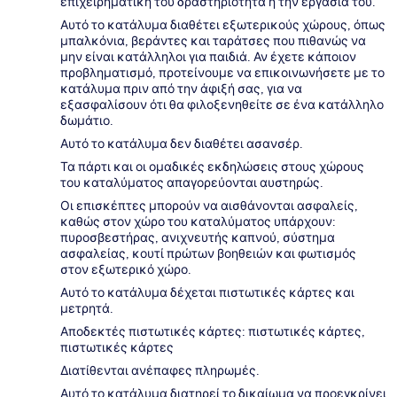
επιχειρηματική του δραστηριότητα ή την εργασία του.
Αυτό το κατάλυμα διαθέτει εξωτερικούς χώρους, όπως
μπαλκόνια, βεράντες και ταράτσες που πιθανώς να
μην είναι κατάλληλοι για παιδιά. Αν έχετε κάποιον
προβληματισμό, προτείνουμε να επικοινωνήσετε με το
κατάλυμα πριν από την άφιξή σας, για να
εξασφαλίσουν ότι θα φιλοξενηθείτε σε ένα κατάλληλο
δωμάτιο.
Αυτό το κατάλυμα δεν διαθέτει ασανσέρ.
Τα πάρτι και οι ομαδικές εκδηλώσεις στους χώρους
του καταλύματος απαγορεύονται αυστηρώς.
Οι επισκέπτες μπορούν να αισθάνονται ασφαλείς,
καθώς στον χώρο του καταλύματος υπάρχουν:
πυροσβεστήρας, ανιχνευτής καπνού, σύστημα
ασφαλείας, κουτί πρώτων βοηθειών και φωτισμός
στον εξωτερικό χώρο.
Αυτό το κατάλυμα δέχεται πιστωτικές κάρτες και
μετρητά.
Αποδεκτές πιστωτικές κάρτες: πιστωτικές κάρτες,
πιστωτικές κάρτες
Διατίθενται ανέπαφες πληρωμές.
Αυτό το κατάλυμα διατηρεί το δικαίωμα να προεγκρίνει