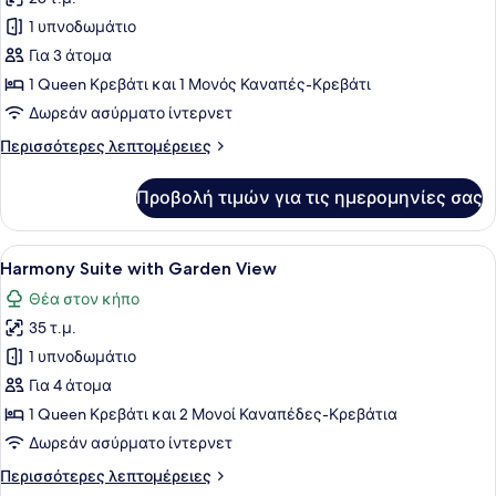
φωτογραφιών
για
1 υπνοδωμάτιο
Superior
Για 3 άτομα
Room
1 Queen Κρεβάτι και 1 Μονός Καναπές-Κρεβάτι
with
Δωρεάν ασύρματο ίντερνετ
Sea
Περισσότερες
Περισσότερες λεπτομέρειες
View
λεπτομέρειες
για
Προβολή τιμών για τις ημερομηνίες σας
Superior
Room
with
Προβολή
Ένα υπνοδωμάτιο με ένα κρεβάτι, έ
6
Sea
Harmony Suite with Garden View
όλων
View
Θέα στον κήπο
των
35 τ.μ.
φωτογραφιών
για
1 υπνοδωμάτιο
Harmony
Για 4 άτομα
Suite
1 Queen Κρεβάτι και 2 Μονοί Καναπέδες-Κρεβάτια
with
Δωρεάν ασύρματο ίντερνετ
Garden
Περισσότερες
Περισσότερες λεπτομέρειες
View
λεπτομέρειες