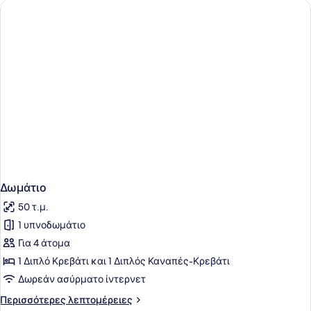
Δωμάτιο
50 τ.μ.
1 υπνοδωμάτιο
Για 4 άτομα
1 Διπλό Κρεβάτι και 1 Διπλός Καναπές-Κρεβάτι
Δωρεάν ασύρματο ίντερνετ
Περισσότερες
Περισσότερες λεπτομέρειες