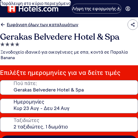
Παράλειψη στο κύριο περιεχόμενο
Λήψη της εφαρμογής
Εμφάνιση όλων των καταλυμάτων
Gerakas Belvedere Hotel & Spa
Κατάλυμα
με
Ξενοδοχείο ιδανικό για οικογένειες με σπα, κοντά σε Παραλία
4.0
Banana
αστέρια
Επιλέξτε ημερομηνίες για να δείτε τιμές
Πού πάτε;
Ημερομηνίες
Ταξιδιώτες