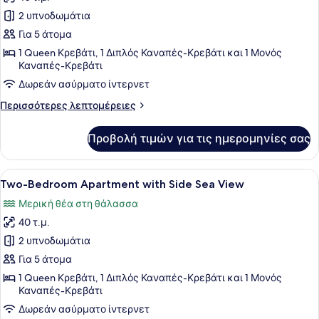
φωτογραφιών
για
2 υπνοδωμάτια
Two-
Για 5 άτομα
Bedroom
1 Queen Κρεβάτι, 1 Διπλός Καναπές-Κρεβάτι και 1 Μονός
Maisonette
Καναπές-Κρεβάτι
with
Δωρεάν ασύρματο ίντερνετ
Garden
Περισσότερες
Περισσότερες λεπτομέρειες
View
λεπτομέρειες
για
Προβολή τιμών για τις ημερομηνίες σας
Two-
Bedroom
Maisonette
Προβολή
Ένα υπνοδωμάτιο με μπαλκόνι, ένα 
5
with
Two-Bedroom Apartment with Side Sea View
όλων
Garden
Μερική θέα στη θάλασσα
View
των
40 τ.μ.
φωτογραφιών
για
2 υπνοδωμάτια
Two-
Για 5 άτομα
Bedroom
1 Queen Κρεβάτι, 1 Διπλός Καναπές-Κρεβάτι και 1 Μονός
Apartment
Καναπές-Κρεβάτι
with
Δωρεάν ασύρματο ίντερνετ