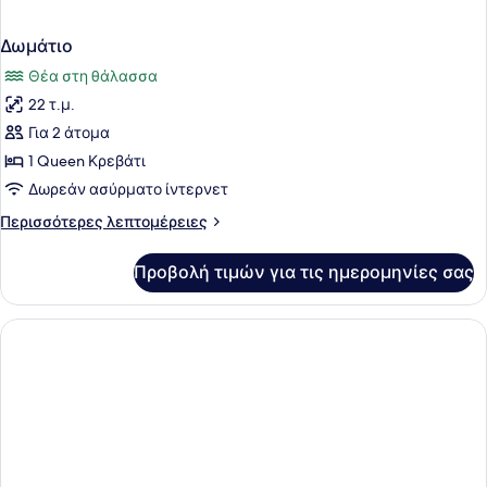
Δωμάτιο
Θέα στη θάλασσα
22 τ.μ.
Για 2 άτομα
1 Queen Κρεβάτι
Δωρεάν ασύρματο ίντερνετ
Περισσότερες
Περισσότερες λεπτομέρειες
λεπτομέρειες
για
Προβολή τιμών για τις ημερομηνίες σας
Δωμάτιο