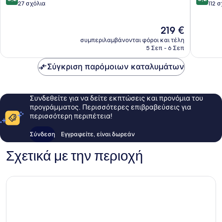
στα
στα
27 σχόλια
112 
10,
10,
Πολύ
Πολύ
Η
219 €
καλό,
καλό,
τιμή
27
112
συμπεριλαμβάνονται φόροι και τέλη
είναι
σχόλια
σχόλια
5 Σεπ - 6 Σεπ
219 €
Σύγκριση παρόμοιων καταλυμάτων
Συνδεθείτε για να δείτε εκπτώσεις και προνόμια του
προγράμματος. Περισσότερες επιβραβεύσεις για
περισσότερη περιπέτεια!
Σύνδεση
Εγγραφείτε, είναι δωρεάν
Σχετικά με την περιοχή