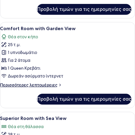
λεπτομέρειες
για
Προβολή τιμών για τις ημερομηνίες σας
Δωμάτιο
Προβολή
Ένα υπνοδωμάτιο με ένα ξύλινο πρ
6
Comfort Room with Garden View
όλων
Θέα στον κήπο
των
25 τ.μ.
φωτογραφιών
για
1 υπνοδωμάτιο
Comfort
Για 2 άτομα
Room
1 Queen Κρεβάτι
with
Δωρεάν ασύρματο ίντερνετ
Garden
Περισσότερες
Περισσότερες λεπτομέρειες
View
λεπτομέρειες
για
Προβολή τιμών για τις ημερομηνίες σας
Comfort
Room
with
Προβολή
Ένα δωμάτιο ξενοδοχείου με ένα κρ
8
Garden
Superior Room with Sea View
όλων
View
Θέα στη θάλασσα
των
28 τ.μ.