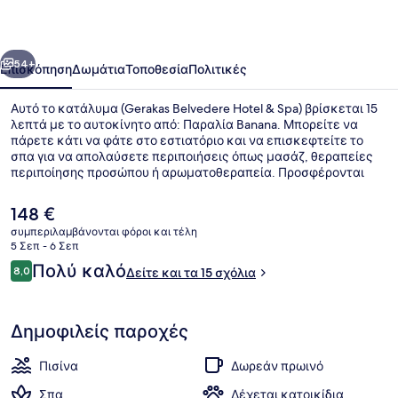
&
Spa
οηγούμενο
Επόμενο
54+
Επισκόπηση
Δωμάτια
Τοποθεσία
Πολιτικές
Αυτό το κατάλυμα (Gerakas Belvedere Hotel & Spa) βρίσκεται 15
λεπτά με το αυτοκίνητο από: Παραλία Banana. Μπορείτε να
πάρετε κάτι να φάτε στο εστιατόριο και να επισκεφτείτε το
σπα για να απολαύσετε περιποιήσεις όπως μασάζ, θεραπείες
περιποίησης προσώπου ή αρωματοθεραπεία. Προσφέρονται
επίσης 2 μπαρ/lounge, εξωτερική πισίνα και beach bar.
Η
148 €
τρέχουσα
συμπεριλαμβάνονται φόροι και τέλη
τιμή
5 Σεπ - 6 Σεπ
Εξωτερική πισίνα, ομπρέλες πισίνα
είναι
Σχόλια
Πολύ καλό
8,0
Δείτε και τα 15 σχόλια
148 €
8,0 στα 10
Δημοφιλείς παροχές
Πισίνα
Δωρεάν πρωινό
Σπα
Δέχεται κατοικίδια