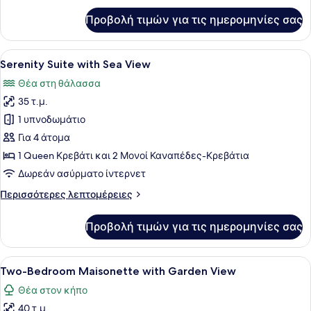
για
Προβολή τιμών για τις ημερομηνίες σας
Harmony
Suite
with
Προβολή
Ένα σαλόνι με έναν καναπέ, ένα φυ
9
Garden
Serenity Suite with Sea View
όλων
View
Θέα στη θάλασσα
των
35 τ.μ.
φωτογραφιών
για
1 υπνοδωμάτιο
Serenity
Για 4 άτομα
Suite
1 Queen Κρεβάτι και 2 Μονοί Καναπέδες-Κρεβάτια
with
Δωρεάν ασύρματο ίντερνετ
Sea
Περισσότερες
Περισσότερες λεπτομέρειες
View
λεπτομέρειες
για
Προβολή τιμών για τις ημερομηνίες σας
Serenity
Suite
with
Προβολή
Ένα υπνοδωμάτιο με ένα κρεβάτι, έ
6
Sea
Two-Bedroom Maisonette with Garden View
όλων
View
Θέα στον κήπο
των
40 τ.μ.