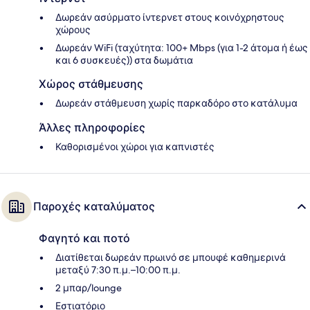
Δωρεάν ασύρματο ίντερνετ στους κοινόχρηστους
χώρους
Δωρεάν WiFi (ταχύτητα: 100+ Mbps (για 1-2 άτομα ή έως
και 6 συσκευές)) στα δωμάτια
Χώρος στάθμευσης
Δωρεάν στάθμευση χωρίς παρκαδόρο στο κατάλυμα
Άλλες πληροφορίες
Καθορισμένοι χώροι για καπνιστές
Παροχές καταλύματος
Φαγητό και ποτό
Διατίθεται δωρεάν πρωινό σε μπουφέ καθημερινά
μεταξύ 7:30 π.μ.–10:00 π.μ.
2 μπαρ/lounge
Εστιατόριο