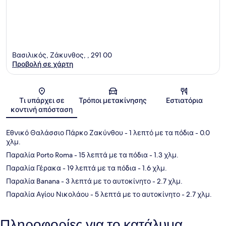
Βασιλικός, Ζάκυνθος, ​, 291 00
Προβολή σε χάρτη
Χάρτης
Τι υπάρχει σε
Τρόποι μετακίνησης
Εστιατόρια
κοντινή απόσταση
Εθνικό Θαλάσσιο Πάρκο Ζακύνθου
- 1 λεπτό με τα πόδια
- 0.0
χλμ.
Παραλία Porto Roma
- 15 λεπτά με τα πόδια
- 1.3 χλμ.
Παραλία Γέρακα
- 19 λεπτά με τα πόδια
- 1.6 χλμ.
Παραλία Banana
- 3 λεπτά με το αυτοκίνητο
- 2.7 χλμ.
Παραλία Αγίου Νικολάου
- 5 λεπτά με το αυτοκίνητο
- 2.7 χλμ.
Πληροφορίες για το κατάλυμα