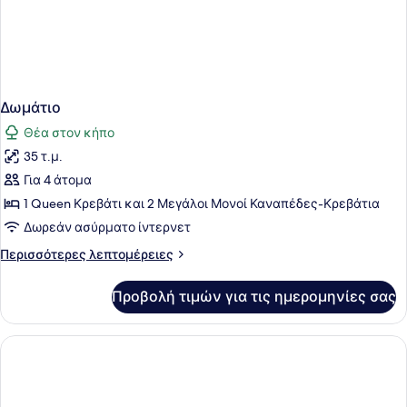
Δωμάτιο
Θέα στον κήπο
35 τ.μ.
Για 4 άτομα
1 Queen Κρεβάτι και 2 Μεγάλοι Μονοί Καναπέδες-Κρεβάτια
Δωρεάν ασύρματο ίντερνετ
Περισσότερες
Περισσότερες λεπτομέρειες
λεπτομέρειες
για
Προβολή τιμών για τις ημερομηνίες σας
Δωμάτιο