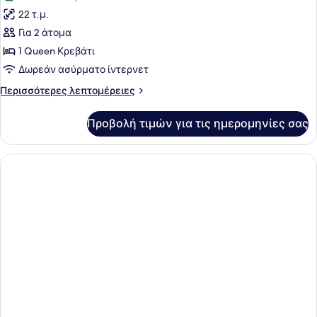
22 τ.μ.
Για 2 άτομα
1 Queen Κρεβάτι
Δωρεάν ασύρματο ίντερνετ
Περισσότερες
Περισσότερες λεπτομέρειες
λεπτομέρειες
για
Προβολή τιμών για τις ημερομηνίες σας
Δωμάτιο