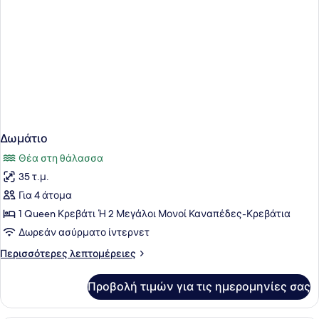
Δωμάτιο
Θέα στη θάλασσα
35 τ.μ.
Για 4 άτομα
1 Queen Κρεβάτι Ή 2 Μεγάλοι Μονοί Καναπέδες-Κρεβάτια
Δωρεάν ασύρματο ίντερνετ
Περισσότερες
Περισσότερες λεπτομέρειες
λεπτομέρειες
για
Προβολή τιμών για τις ημερομηνίες σας
Δωμάτιο