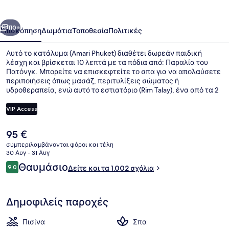
οηγούμενο
Επόμενο
110+
Επισκόπηση
Δωμάτια
Τοποθεσία
Πολιτικές
Αυτό το κατάλυμα (Amari Phuket) διαθέτει δωρεάν παιδική
λέσχη και βρίσκεται 10 λεπτά με τα πόδια από: Παραλία του
Πατόνγκ. Μπορείτε να επισκεφτείτε το σπα για να απολαύσετε
περιποιήσεις όπως μασάζ, περιτυλίξεις σώματος ή
υδροθεραπεία, ενώ αυτό το εστιατόριο (Rim Talay), ένα από τα 2
εστιατόρια που λειτουργούν, σερβίρει διεθνής κουζίνα και είναι
ανοικτό για μεσημεριανό και βραδινό. Σε αυτό το θέρετρο
VIP Access
(πολυτελείας) θα βρείτε ακόμη 3 εξωτερικές πισίνες, μπαρ
δίπλα στην πισίνα και γυμναστήριο. Άλλοι ταξιδιώτες
Η
95 €
λατρεύουν το εξυπηρετικό προσωπικό και την παραλιακή του
Παροχή καταλύματος
τρέχουσα
θέση.
συμπεριλαμβάνονται φόροι και τέλη
τιμή
30 Αυγ - 31 Αυγ
είναι
Σχόλια
Θαυμάσιο
9,0
Δείτε και τα 1.002 σχόλια
95 €
9,0 στα 10
Δημοφιλείς παροχές
Πισίνα
Σπα