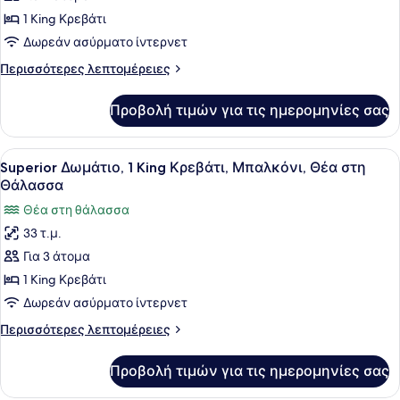
Lounge)
Superior
1 King Κρεβάτι
Δωμάτιο,
Δωρεάν ασύρματο ίντερνετ
1
Περισσότερες
Περισσότερες λεπτομέρειες
King
λεπτομέρειες
Κρεβάτι,
για
Προβολή τιμών για τις ημερομηνίες σας
Superior
Μπαλκόνι
Δωμάτιο,
1
Προβολή
Ένα δωμάτιο ξενοδοχείου με ένα με
3
King
Superior Δωμάτιο, 1 King Κρεβάτι, Μπαλκόνι, Θέα στη
όλων
Κρεβάτι,
Θάλασσα
Μπαλκόνι
των
Θέα στη θάλασσα
φωτογραφιών
33 τ.μ.
για
Για 3 άτομα
Superior
Δωμάτιο,
1 King Κρεβάτι
1
Δωρεάν ασύρματο ίντερνετ
King
Περισσότερες
Περισσότερες λεπτομέρειες
Κρεβάτι,
λεπτομέρειες
Μπαλκόνι,
για
Προβολή τιμών για τις ημερομηνίες σας
Superior
Θέα
Δωμάτιο,