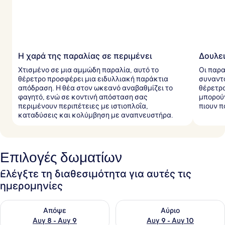
Η χαρά της παραλίας σε περιμένει
Δουλει
Χτισμένο σε μια αμμώδη παραλία, αυτό το
Οι παρα
θέρετρο προσφέρει μια ειδυλλιακή παράκτια
συναντο
απόδραση. Η θέα στον ωκεανό αναβαθμίζει το
θέρετρο
φαγητό, ενώ σε κοντινή απόσταση σας
μπορού
περιμένουν περιπέτειες με ιστιοπλοΐα,
πιουν π
καταδύσεις και κολύμβηση με αναπνευστήρα.
Επιλογές δωματίων
Ελέγξτε τη διαθεσιμότητα για αυτές τις
ημερομηνίες
Έλεγχος διαθεσιμότητας για απόψε Αυγ 8 - Αυγ 9
Έλεγχος διαθεσιμότητας για 
Απόψε
Αύριο
Αυγ 8 - Αυγ 9
Αυγ 9 - Αυγ 10