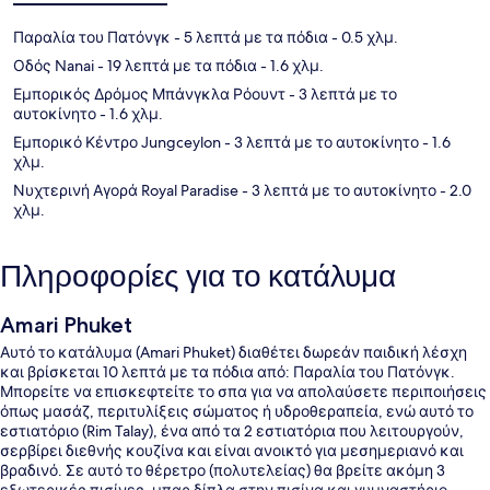
Παραλία του Πατόνγκ
- 5 λεπτά με τα πόδια
- 0.5 χλμ.
Οδός Nanai
- 19 λεπτά με τα πόδια
- 1.6 χλμ.
Εμπορικός Δρόμος Μπάνγκλα Ρόουντ
- 3 λεπτά με το
αυτοκίνητο
- 1.6 χλμ.
Εμπορικό Κέντρο Jungceylon
- 3 λεπτά με το αυτοκίνητο
- 1.6
χλμ.
Νυχτερινή Αγορά Royal Paradise
- 3 λεπτά με το αυτοκίνητο
- 2.0
χλμ.
Πληροφορίες για το κατάλυμα
Amari Phuket
Αυτό το κατάλυμα (Amari Phuket) διαθέτει δωρεάν παιδική λέσχη
και βρίσκεται 10 λεπτά με τα πόδια από: Παραλία του Πατόνγκ.
Μπορείτε να επισκεφτείτε το σπα για να απολαύσετε περιποιήσεις
όπως μασάζ, περιτυλίξεις σώματος ή υδροθεραπεία, ενώ αυτό το
εστιατόριο (Rim Talay), ένα από τα 2 εστιατόρια που λειτουργούν,
σερβίρει διεθνής κουζίνα και είναι ανοικτό για μεσημεριανό και
βραδινό. Σε αυτό το θέρετρο (πολυτελείας) θα βρείτε ακόμη 3
εξωτερικές πισίνες, μπαρ δίπλα στην πισίνα και γυμναστήριο.