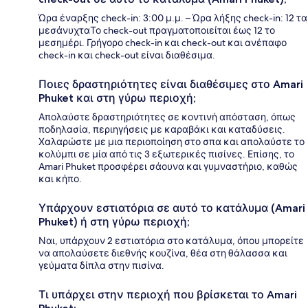
Ώρα έναρξης check-in: 3:00 μ.μ. – Ώρα λήξης check-in: 12 τα
μεσάνυχταΤο check-out πραγματοποιείται έως 12 το
μεσημέρι. Γρήγορο check-in και check-out και ανέπαφο
check-in και check-out είναι διαθέσιμα.
Ποιες δραστηριότητες είναι διαθέσιμες στο Amari
Phuket και στη γύρω περιοχή;
Απολαύστε δραστηριότητες σε κοντινή απόσταση, όπως
ποδηλασία, περιηγήσεις με καραβάκι και καταδύσεις.
Χαλαρώστε με μια περιοποίηση στο σπα και απολαύστε το
κολύμπι σε μία από τις 3 εξωτερικές πισίνες. Επίσης, το
Amari Phuket προσφέρει σάουνα και γυμναστήριο, καθώς
και κήπο.
Υπάρχουν εστιατόρια σε αυτό το κατάλυμα (Amari
Phuket) ή στη γύρω περιοχή;
Ναι, υπάρχουν 2 εστιατόρια στο κατάλυμα, όπου μπορείτε
να απολαύσετε διεθνής κουζίνα, θέα στη θάλασσα και
γεύματα δίπλα στην πισίνα.
Τι υπάρχει στην περιοχή που βρίσκεται το Amari