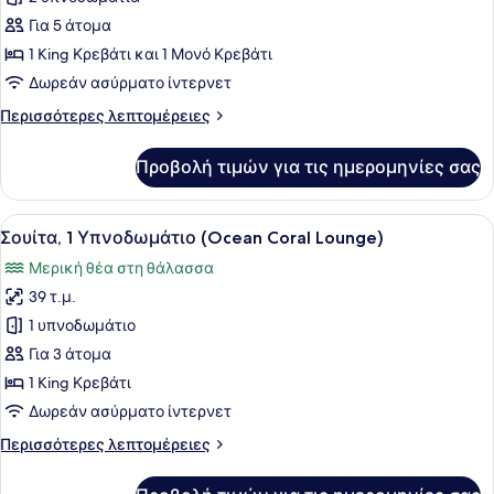
Club
Για 5 άτομα
Σουίτα,
1 King Κρεβάτι και 1 Μονό Κρεβάτι
2
Δωρεάν ασύρματο ίντερνετ
Υπνοδωμάτια,
Περισσότερες
Περισσότερες λεπτομέρειες
Μπαλκόνι
λεπτομέρειες
(Ocean)
για
Προβολή τιμών για τις ημερομηνίες σας
Club
Σουίτα,
2
Προβολή
Ένα δωμάτιο ξενοδοχείου με ένα με
7
Υπνοδωμάτια,
Σουίτα, 1 Υπνοδωμάτιο (Ocean Coral Lounge)
όλων
Μπαλκόνι
Μερική θέα στη θάλασσα
(Ocean)
των
39 τ.μ.
φωτογραφιών
για
1 υπνοδωμάτιο
Σουίτα,
Για 3 άτομα
1
1 King Κρεβάτι
Υπνοδωμάτιο
Δωρεάν ασύρματο ίντερνετ
(Ocean
Περισσότερες
Περισσότερες λεπτομέρειες
Coral
λεπτομέρειες
Lounge)
για