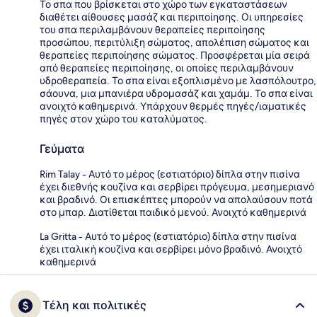
Το σπα που βρίσκεται στο χώρο των εγκαταστάσεων
διαθέτει αίθουσες μασάζ και περιποίησης. Οι υπηρεσίες
του σπα περιλαμβάνουν θεραπείες περιποίησης
προσώπου, περιτύλιξη σώματος, απολέπιση σώματος και
θεραπείες περιποίησης σώματος. Προσφέρεται μία σειρά
από θεραπείες περιποίησης, οι οποίες περιλαμβάνουν
υδροθεραπεία. Το σπα είναι εξοπλισμένο με λασπόλουτρο,
σάουνα, μια μπανιέρα υδρομασάζ και χαμάμ. Το σπα είναι
ανοιχτό καθημερινά. Υπάρχουν θερμές πηγές/ιαματικές
πηγές στον χώρο του καταλύματος.
Γεύματα
Rim Talay - Αυτό το μέρος (εστιατόριο) δίπλα στην πισίνα
έχει διεθνής κουζίνα και σερβίρει πρόγευμα, μεσημεριανό
και βραδινό. Οι επισκέπτες μπορούν να απολαύσουν ποτά
στο μπαρ. Διατίθεται παιδικό μενού. Ανοιχτό καθημερινά
La Gritta - Αυτό το μέρος (εστιατόριο) δίπλα στην πισίνα
έχει ιταλική κουζίνα και σερβίρει μόνο βραδινό. Ανοιχτό
καθημερινά
Τέλη και πολιτικές