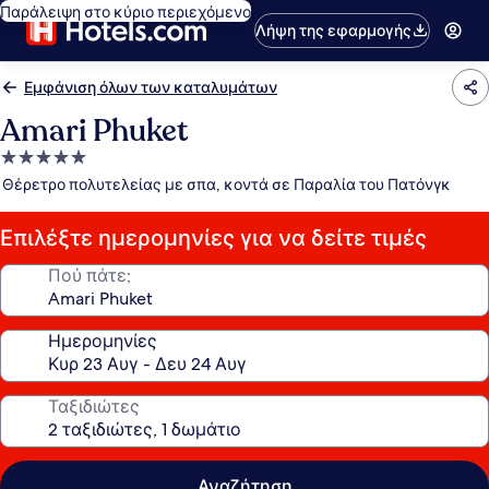
Παράλειψη στο κύριο περιεχόμενο
Λήψη της εφαρμογής
Εμφάνιση όλων των καταλυμάτων
Amari Phuket
Κατάλυμα
με
Θέρετρο πολυτελείας με σπα, κοντά σε Παραλία του Πατόνγκ
5.0
αστέρια
Επιλέξτε ημερομηνίες για να δείτε τιμές
Πού πάτε;
Ημερομηνίες
Ταξιδιώτες
Αναζήτηση