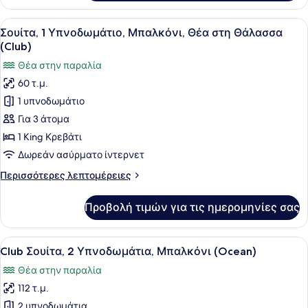
Δωμάτιο,
στη
1
Προβολή
Ένα δωμάτιο ξενοδοχείου με ένα μ
Θάλασσα
8
King
Σουίτα, 1 Υπνοδωμάτιο, Μπαλκόνι, Θέα στη Θάλασσα
όλων
Κρεβάτι,
(Club)
Μπαλκόνι,
των
Θέα στην παραλία
Θέα
φωτογραφιών
στη
60 τ.μ.
για
Θάλασσα
1 υπνοδωμάτιο
Σουίτα,
1
Για 3 άτομα
Υπνοδωμάτιο,
1 King Κρεβάτι
Μπαλκόνι,
Δωρεάν ασύρματο ίντερνετ
Θέα
Περισσότερες
Περισσότερες λεπτομέρειες
στη
λεπτομέρειες
Θάλασσα
για
Προβολή τιμών για τις ημερομηνίες σας
Σουίτα,
(Club)
1
Υπνοδωμάτιο,
Προβολή
Ένα σύγχρονο δωμάτιο ξενοδοχείου
11
Μπαλκόνι,
Club Σουίτα, 2 Υπνοδωμάτια, Μπαλκόνι (Ocean)
όλων
Θέα
Θέα στην παραλία
στη
των
Θάλασσα
112 τ.μ.
φωτογραφιών
(Club)
για
2 υπνοδωμάτια