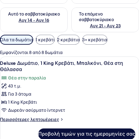
Έλεγχος διαθεσιμότητας για αυτό το σαββατοκύριακο Αυγ 1
Έλεγχος διαθεσιμότητας για
Αυτό το σαββατοκύριακο
Το επόμενο
σαββατοκύριακο
Αυγ 14 - Αυγ 16
Αυγ 21 - Αυγ 23
Διαθέσιμα
Όλα τα δωμάτια
1 κρεβάτι
2 κρεβάτια
3+ κρεβάτια
φίλτρα
για
Εμφανίζονται 8 από 8 δωμάτια
τα
Προβολή
Ένα σύγχρονο δωμάτιο ξενοδοχείου 
8
Deluxe Δωμάτιο, 1 King Κρεβάτι, Μπαλκόνι, Θέα στη
δωμάτια
όλων
Θάλασσα
των
Θέα στην παραλία
φωτογραφιών
43 τ.μ.
για
Για 3 άτομα
Deluxe
Δωμάτιο,
1 King Κρεβάτι
1
Δωρεάν ασύρματο ίντερνετ
King
Περισσότερες
Περισσότερες λεπτομέρειες
Κρεβάτι,
λεπτομέρειες
Μπαλκόνι,
για
Προβολή τιμών για τις ημερομηνίες σας
Deluxe
Θέα