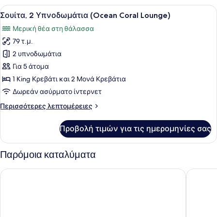
στη
1
Προβολή
Ένα στρωμένο κρεβάτι με προσεγμέν
Θάλασσα
8
King
Σουίτα, 2 Υπνοδωμάτια (Ocean Coral Lounge)
όλων
Κρεβάτι,
Μερική θέα στη θάλασσα
Μπαλκόνι,
των
Θέα
79 τ.μ.
φωτογραφιών
στη
για
2 υπνοδωμάτια
Θάλασσα
Σουίτα,
Για 5 άτομα
2
1 King Κρεβάτι και 2 Μονά Κρεβάτια
Υπνοδωμάτια
Δωρεάν ασύρματο ίντερνετ
(Ocean
Περισσότερες
Περισσότερες λεπτομέρειες
Coral
λεπτομέρειες
Lounge)
για
Προβολή τιμών για τις ημερομηνίες σας
Σουίτα,
2
Υπνοδωμάτια
Παρόμοια καταλύματα
(Ocean
Coral
Diamond Cliff Resort & Spa, Patong Beach
Four Poi
Lounge)