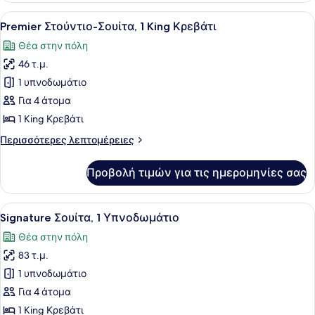
1
Προβολή
Ένα δωμάτιο ξενοδοχείου με ένα με
5
King
Premier Στούντιο-Σουίτα, 1 King Κρεβάτι
όλων
Κρεβάτι
Θέα στην πόλη
των
46 τ.μ.
φωτογραφιών
για
1 υπνοδωμάτιο
Premier
Για 4 άτομα
Στούντιο-
1 King Κρεβάτι
Σουίτα,
Περισσότερες
Περισσότερες λεπτομέρειες
1
λεπτομέρειες
King
για
Προβολή τιμών για τις ημερομηνίες σας
Premier
Κρεβάτι
Στούντιο-
Σουίτα,
Προβολή
Ένας τοίχος με τέσσερις κορνιζωμέ
5
1
Signature Σουίτα, 1 Υπνοδωμάτιο
όλων
King
Θέα στην πόλη
Κρεβάτι
των
83 τ.μ.
φωτογραφιών
για
1 υπνοδωμάτιο
Signature
Για 4 άτομα
Σουίτα,
1 King Κρεβάτι