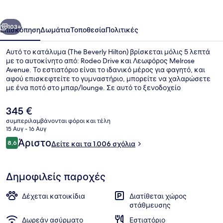
οηγούμενο
Επόμενο
103+
Επισκόπηση
Δωμάτια
Τοποθεσία
Πολιτικές
Αυτό το κατάλυμα (The Beverly Hilton) βρίσκεται μόλις 5 λεπτά
με το αυτοκίνητο από: Rodeo Drive και Λεωφόρος Melrose
Avenue. Το εστιατόριο είναι το ιδανικό μέρος για φαγητό, και
αφού επισκεφτείτε το γυμναστήριο, μπορείτε να χαλαρώσετε
με ένα ποτό στο μπαρ/lounge. Σε αυτό το ξενοδοχείο
(πολυτελείας) θα βρείτε ακόμη βεράντα και κήπο. Άλλοι
ταξιδιώτες λένε εξαιρετικά πράγματα για το εξυπηρετικό
Η
345 €
προσωπικό.
τρέχουσα
συμπεριλαμβάνονται φόροι και τέλη
τιμή
15 Αυγ - 16 Αυγ
Αυλή
είναι
Σχόλια
Άριστο
8,6
Δείτε και τα 1.006 σχόλια
345 €
8,6 στα 10
Δημοφιλείς παροχές
Δέχεται κατοικίδια
Διατίθεται χώρος
στάθμευσης
Δωρεάν ασύρματο
Εστιατόριο