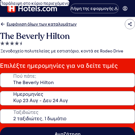
Παράλειψη στο κύριο περιεχόμενο
Λήψη της εφαρμογής
Εμφάνιση όλων των καταλυμάτων
The Beverly Hilton
Κατάλυμα
με
Ξενοδοχείο πολυτελείας με εστιατόριο, κοντά σε Rodeo Drive
4.5
αστέρια
Επιλέξτε ημερομηνίες για να δείτε τιμές
Πού πάτε;
Ημερομηνίες
Ταξιδιώτες
Αναζήτηση