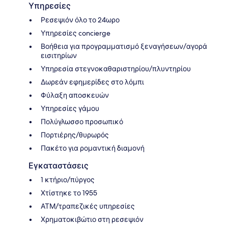
Υπηρεσίες
Ρεσεψιόν όλο το 24ωρο
Υπηρεσίες concierge
Βοήθεια για προγραμματισμό ξεναγήσεων/αγορά
εισιτηρίων
Υπηρεσία στεγνοκαθαριστηρίου/πλυντηρίου
Δωρεάν εφημερίδες στο λόμπι
Φύλαξη αποσκευών
Υπηρεσίες γάμου
Πολύγλωσσο προσωπικό
Πορτιέρης/θυρωρός
Πακέτο για ρομαντική διαμονή
Εγκαταστάσεις
1 κτήριο/πύργος
Χτίστηκε το 1955
ΑΤΜ/τραπεζικές υπηρεσίες
Χρηματοκιβώτιο στη ρεσεψιόν