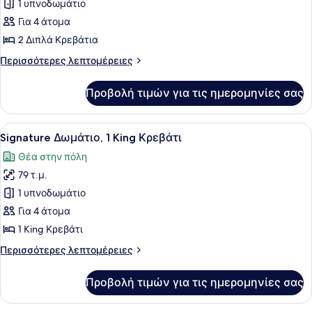
για
1 υπνοδωμάτιο
Deluxe
Για 4 άτομα
Δωμάτιο,
2 Διπλά Κρεβάτια
2
Περισσότερες
Περισσότερες λεπτομέρειες
Διπλά
λεπτομέρειες
Κρεβάτια
για
Προβολή τιμών για τις ημερομηνίες σας
Deluxe
Δωμάτιο,
2
Προβολή
Ένα σύγχρονο δωμάτιο ξενοδοχείου 
5
Διπλά
Signature Δωμάτιο, 1 King Κρεβάτι
όλων
Κρεβάτια
Θέα στην πόλη
των
79 τ.μ.
φωτογραφιών
για
1 υπνοδωμάτιο
Signature
Για 4 άτομα
Δωμάτιο,
1 King Κρεβάτι
1
Περισσότερες
Περισσότερες λεπτομέρειες
King
λεπτομέρειες
Κρεβάτι
για
Προβολή τιμών για τις ημερομηνίες σας
Signature
Δωμάτιο,
1