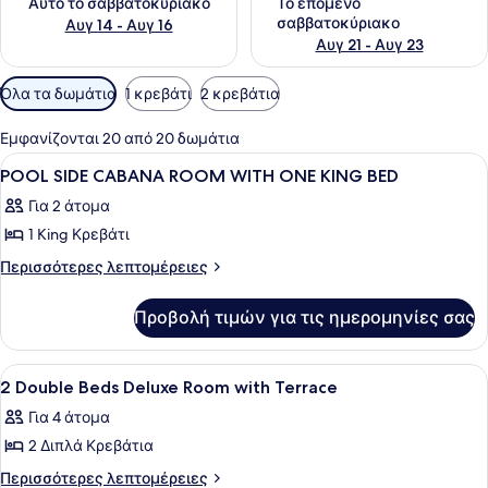
Αυτό το σαββατοκύριακο
Το επόμενο
σαββατοκύριακο
Αυγ 14 - Αυγ 16
Αυγ 21 - Αυγ 23
Διαθέσιμα
Όλα τα δωμάτια
1 κρεβάτι
2 κρεβάτια
φίλτρα
για
Εμφανίζονται 20 από 20 δωμάτια
τα
Προβολή
Κλινοσκεπάσματα υψηλής ποιότητα
4
POOL SIDE CABANA ROOM WITH ONE KING BED
δωμάτια
όλων
Για 2 άτομα
των
1 King Κρεβάτι
φωτογραφιών
για
Περισσότερες
Περισσότερες λεπτομέρειες
λεπτομέρειες
POOL
για
SIDE
Προβολή τιμών για τις ημερομηνίες σας
POOL
CABANA
SIDE
ROOM
CABANA
Προβολή
Ένα δωμάτιο ξενοδοχείου με δύο κρε
4
ROOM
WITH
2 Double Beds Deluxe Room with Terrace
όλων
WITH
ONE
Για 4 άτομα
ONE
των
KING
KING
2 Διπλά Κρεβάτια
φωτογραφιών
BED
BED
για
Περισσότερες
Περισσότερες λεπτομέρειες