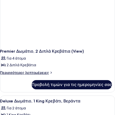
Premier Δωμάτιο, 2 Διπλά Κρεβάτια (View)
Για 4 άτομα
2 Διπλά Κρεβάτια
Περισσότερες
Περισσότερες λεπτομέρειες
λεπτομέρειες
για
Προβολή τιμών για τις ημερομηνίες σας
Premier
Δωμάτιο,
2
Προβολή
Ένα δωμάτιο ξενοδοχείου με ένα με
3
Διπλά
Deluxe Δωμάτιο, 1 King Κρεβάτι, Βεράντα
όλων
Κρεβάτια
Για 2 άτομα
(View)
των
1 King Κρεβάτι