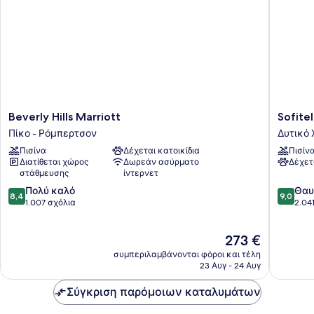
Beverly
Sofitel
Beverly Hills Marriott
Sofitel
Hills
LA
Πίκο - Ρόμπερτσον
Δυτικό 
Marriott
at
Πισίνα
Δέχεται κατοικίδια
Πισίν
Πίκο
Beverly
Διατίθεται χώρος
Δωρεάν ασύρματο
Δέχετ
-
Hills
στάθμευσης
ίντερνετ
Ρόμπερτσον
Δυτικό
8.4
9.0
Πολύ καλό
Χόλιγου
Θαυ
8,4
9,0
στα
στα
1.007 σχόλια
2.04
10,
10,
Πολύ
Θαυμάσ
Η
273 €
καλό,
2.041
τιμή
1.007
σχόλια
συμπεριλαμβάνονται φόροι και τέλη
είναι
σχόλια
23 Αυγ - 24 Αυγ
273 €
Σύγκριση παρόμοιων καταλυμάτων