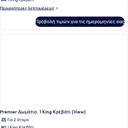
φωτογραφιών
για
Περισσότερες
Περισσότερες λεπτομέρειες
λεπτομέρειες
Deluxe
για
Δωμάτιο,
Προβολή τιμών για τις ημερομηνίες σας
Deluxe
1
Δωμάτιο,
King
1
King
Κρεβάτι,
Κρεβάτι,
Βεράντα
Βεράντα
Premier Δωμάτιο, 1 King Κρεβάτι (View)
Για 2 άτομα
1 King Κρεβάτι