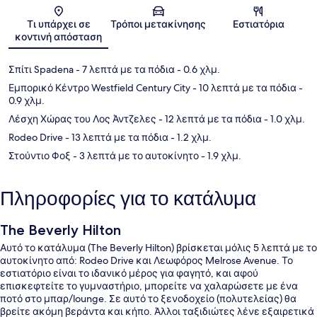
Χάρτης
Τι υπάρχει σε
Τρόποι μετακίνησης
Εστιατόρια
κοντινή απόσταση
Σπίτι Spadena
- 7 λεπτά με τα πόδια
- 0.6 χλμ.
Εμπορικό Κέντρο Westfield Century City
- 10 λεπτά με τα πόδια
-
0.9 χλμ.
Λέσχη Χώρας του Λος Άντζελες
- 12 λεπτά με τα πόδια
- 1.0 χλμ.
Rodeo Drive
- 13 λεπτά με τα πόδια
- 1.2 χλμ.
Στούντιο Φοξ
- 3 λεπτά με το αυτοκίνητο
- 1.9 χλμ.
Πληροφορίες για το κατάλυμα
The Beverly Hilton
Αυτό το κατάλυμα (The Beverly Hilton) βρίσκεται μόλις 5 λεπτά με το
αυτοκίνητο από: Rodeo Drive και Λεωφόρος Melrose Avenue. Το
εστιατόριο είναι το ιδανικό μέρος για φαγητό, και αφού
επισκεφτείτε το γυμναστήριο, μπορείτε να χαλαρώσετε με ένα
ποτό στο μπαρ/lounge. Σε αυτό το ξενοδοχείο (πολυτελείας) θα
βρείτε ακόμη βεράντα και κήπο. Άλλοι ταξιδιώτες λένε εξαιρετικά