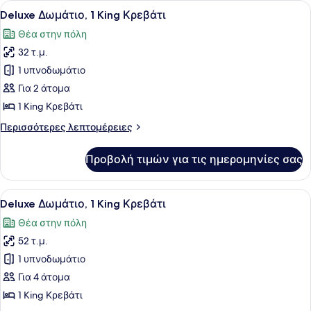
Προβολή
Ένα δωμάτιο ξενοδοχείου με ένα μ
2
King
Deluxe Δωμάτιο, 1 King Κρεβάτι
όλων
Κρεβάτι
Θέα στην πόλη
των
32 τ.μ.
φωτογραφιών
για
1 υπνοδωμάτιο
Deluxe
Για 2 άτομα
Δωμάτιο,
1 King Κρεβάτι
1
Περισσότερες
Περισσότερες λεπτομέρειες
King
λεπτομέρειες
Κρεβάτι
για
Προβολή τιμών για τις ημερομηνίες σας
Deluxe
Δωμάτιο,
1
Προβολή
Ένα δωμάτιο ξενοδοχείου με ένα με
3
King
Deluxe Δωμάτιο, 1 King Κρεβάτι
όλων
Κρεβάτι
Θέα στην πόλη
των
52 τ.μ.
φωτογραφιών
για
1 υπνοδωμάτιο
Deluxe
Για 4 άτομα
Δωμάτιο,
1 King Κρεβάτι
1