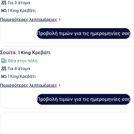
Για 3 άτομα
1 King Κρεβάτι
Περισσότερες
Περισσότερες λεπτομέρειες
λεπτομέρειες
για
Προβολή τιμών για τις ημερομηνίες σας
Σουίτα,
1
King
Προβολή
Ένα δωμάτιο ξενοδοχείου με ένα κρ
6
Κρεβάτι
Σουίτα, 1 King Κρεβάτι
όλων
Θέα στην πόλη
των
Για 4 άτομα
φωτογραφιών
για
1 King Κρεβάτι
Σουίτα,
Περισσότερες
Περισσότερες λεπτομέρειες
1
λεπτομέρειες
για
King
Προβολή τιμών για τις ημερομηνίες σας
Σουίτα,
Κρεβάτι
1
King
Κρεβάτι