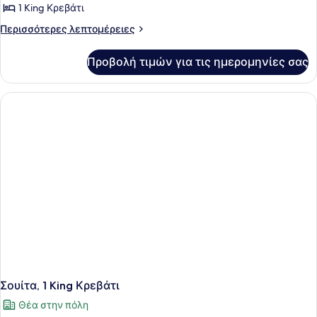
Δωμάτιο,
1 King Κρεβάτι
1
Περισσότερες
Περισσότερες λεπτομέρειες
King
λεπτομέρειες
Κρεβάτι
για
Προβολή τιμών για τις ημερομηνίες σας
Deluxe
Δωμάτιο,
1
King
Κρεβάτι
Σουίτα, 1 King Κρεβάτι
Θέα στην πόλη