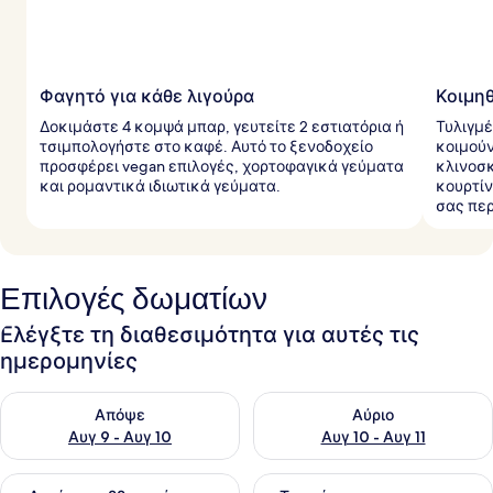
Φαγητό για κάθε λιγούρα
Κοιμηθ
Δοκιμάστε 4 κομψά μπαρ, γευτείτε 2 εστιατόρια ή
Τυλιγμέ
τσιμπολογήστε στο καφέ. Αυτό το ξενοδοχείο
κοιμούν
προσφέρει vegan επιλογές, χορτοφαγικά γεύματα
κλινοσ
και ρομαντικά ιδιωτικά γεύματα.
κουρτίν
σας περ
Επιλογές δωματίων
Ελέγξτε τη διαθεσιμότητα για αυτές τις
ημερομηνίες
Έλεγχος διαθεσιμότητας για απόψε Αυγ 9 - Αυγ 10
Έλεγχος διαθεσιμότητας για α
Απόψε
Αύριο
Αυγ 9 - Αυγ 10
Αυγ 10 - Αυγ 11
Έλεγχος διαθεσιμότητας για αυτό το σαββατοκύριακο Αυγ 1
Έλεγχος διαθεσιμότητας για