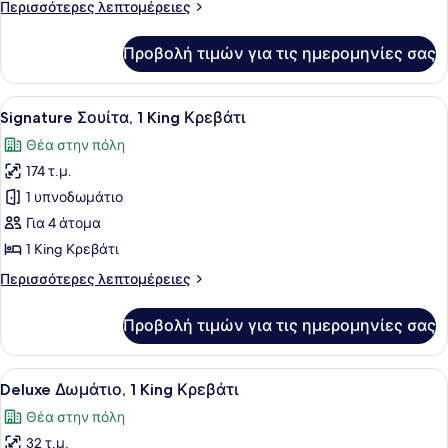
Περισσότερες
Περισσότερες λεπτομέρειες
King
λεπτομέρειες
Κρεβάτι
για
Προβολή τιμών για τις ημερομηνίες σας
Deluxe
Δωμάτιο,
1
Προβολή
Ένας χώρος τραπεζαρίας με ένα στ
6
King
Signature Σουίτα, 1 King Κρεβάτι
όλων
Κρεβάτι
Θέα στην πόλη
των
174 τ.μ.
φωτογραφιών
για
1 υπνοδωμάτιο
Signature
Για 4 άτομα
Σουίτα,
1 King Κρεβάτι
1
Περισσότερες
Περισσότερες λεπτομέρειες
King
λεπτομέρειες
Κρεβάτι
για
Προβολή τιμών για τις ημερομηνίες σας
Signature
Σουίτα,
1
Προβολή
Ένα δωμάτιο ξενοδοχείου με ένα μ
2
King
Deluxe Δωμάτιο, 1 King Κρεβάτι
όλων
Κρεβάτι
Θέα στην πόλη
των
32 τ.μ.
φωτογραφιών