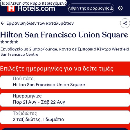
Παράλειψη στο κύριο περιεχόμενο
Λήψη της εφαρμογής
Εμφάνιση όλων των καταλυμάτων
Hilton San Francisco Union Square
Κατάλυμα
με
Ξενοδοχείο με 2 μπαρ/lounge, κοντά σε Εμπορικό Κέντρο Westfield
4.0
San Francisco Centre
αστέρια
Επιλέξτε ημερομηνίες για να δείτε τιμές
Πού πάτε;
Ημερομηνίες
Ταξιδιώτες