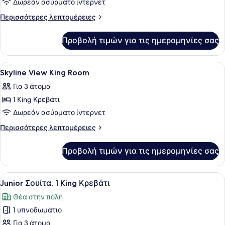
για
Δωρεάν ασύρματο ίντερνετ
King
Περισσότερες
Περισσότερες λεπτομέρειες
Junior
λεπτομέρειες
για
Suite
Προβολή τιμών για τις ημερομηνίες σας
King
Junior
Suite
Προβολή
Υποαλλεργικά κλινοσκεπάσματα, χ
4
Skyline View King Room
όλων
Για 3 άτομα
των
1 King Κρεβάτι
φωτογραφιών
για
Δωρεάν ασύρματο ίντερνετ
Skyline
Περισσότερες
Περισσότερες λεπτομέρειες
View
λεπτομέρειες
για
King
Προβολή τιμών για τις ημερομηνίες σας
Skyline
Room
View
King
Προβολή
Ένα δωμάτιο ξενοδοχείου με ένα με
10
Room
Junior Σουίτα, 1 King Κρεβάτι
όλων
Θέα στην πόλη
των
1 υπνοδωμάτιο
φωτογραφιών
για
Για 3 άτομα