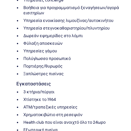
Υπηρεσίες concierge
Βοήθεια για προγραμματισμό ξεναγήσεων/αγορά
εισιτηρίων
Υπηρεσία ενοικίασης λιμουζίνας/αυτοκινήτου
Υπηρεσία στεγνοκαθαριστηρίου/πλυντηρίου
Δωρεάν εφημερίδες στο λόμπι
Φύλαξη αποσκευών
Υπηρεσίες γάμου
Πολύγλωσσο προσωπικό
Πορτιέρης/θυρωρός
Ξαπλώστρες πισίνας
Εγκαταστάσεις
3 κτήρια/πύργοι
Χτίστηκε το 1964
ΑΤΜ/τραπεζικές υπηρεσίες
Χρηματοκιβώτιο στη ρεσεψιόν
Health club που είναι ανοιχτό όλο το 24ωρο
Εξωτερική πισίνα