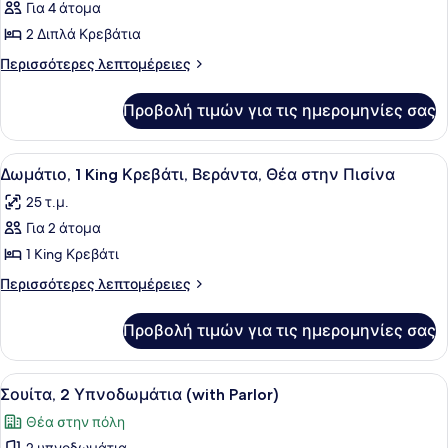
Για 4 άτομα
φωτογραφιών
για
2 Διπλά Κρεβάτια
Deluxe
Περισσότερες
Περισσότερες λεπτομέρειες
Δωμάτιο,
λεπτομέρειες
για
2
Προβολή τιμών για τις ημερομηνίες σας
Deluxe
Διπλά
Δωμάτιο,
Κρεβάτια
2
Προβολή
Δωμάτιο, 1 King Κρεβάτι, Βεράντα,
6
Διπλά
Δωμάτιο, 1 King Κρεβάτι, Βεράντα, Θέα στην Πισίνα
όλων
Κρεβάτια
25 τ.μ.
των
Για 2 άτομα
φωτογραφιών
για
1 King Κρεβάτι
Δωμάτιο,
Περισσότερες
Περισσότερες λεπτομέρειες
1
λεπτομέρειες
για
King
Προβολή τιμών για τις ημερομηνίες σας
Δωμάτιο,
Κρεβάτι,
1
Βεράντα,
King
Προβολή
Ένα δωμάτιο ξενοδοχείου με ένα κρ
11
Θέα
Κρεβάτι,
Σουίτα, 2 Υπνοδωμάτια (with Parlor)
όλων
Βεράντα,
στην
Θέα στην πόλη
Θέα
των
Πισίνα
στην