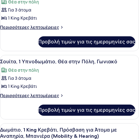
Θέα στην πόλη
των
Για 3 άτομα
φωτογραφιών
για
1 King Κρεβάτι
Σουίτα,
Περισσότερες
Περισσότερες λεπτομέρειες
1
λεπτομέρειες
για
Υπνοδωμάτιο
Προβολή τιμών για τις ημερομηνίες σας
Σουίτα,
1
Υπνοδωμάτιο
Προβολή
Ένα σύγχρονο δωμάτιο ξενοδοχείου
10
Σουίτα, 1 Υπνοδωμάτιο, Θέα στην Πόλη, Γωνιακό
όλων
Θέα στην πόλη
των
Για 3 άτομα
φωτογραφιών
για
1 King Κρεβάτι
Σουίτα,
Περισσότερες
Περισσότερες λεπτομέρειες
1
λεπτομέρειες
για
Υπνοδωμάτιο,
Προβολή τιμών για τις ημερομηνίες σας
Σουίτα,
Θέα
1
στην
Υπνοδωμάτιο,
Προβολή
Ένα δωμάτιο ξενοδοχείου με ένα με
4
Πόλη,
Θέα
Δωμάτιο, 1 King Κρεβάτι, Πρόσβαση για Άτομα με
όλων
στην
Γωνιακό
Αναπηρία, Μπανιέρα (Mobility & Hearing)