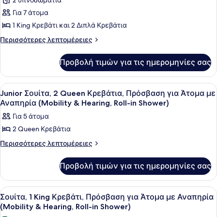
2 υπνοδωμάτια
φωτογραφιών
Πισίνα
για
Για 7 άτομα
Σουίτα,
1 King Κρεβάτι και 2 Διπλά Κρεβάτια
2
Περισσότερες
Περισσότερες λεπτομέρειες
Υπνοδωμάτια
λεπτομέρειες
(with
για
Προβολή τιμών για τις ημερομηνίες σας
Σουίτα,
Parlor)
2
Υπνοδωμάτια
Προβολή
Υποαλλεργικά κλινοσκεπάσματα, χ
6
(with
Junior Σουίτα, 2 Queen Κρεβάτια, Πρόσβαση για Άτομα με
όλων
Parlor)
Αναπηρία (Mobility & Hearing, Roll-in Shower)
των
Για 5 άτομα
φωτογραφιών
2 Queen Κρεβάτια
για
Junior
Περισσότερες
Περισσότερες λεπτομέρειες
λεπτομέρειες
Σουίτα,
για
2
Προβολή τιμών για τις ημερομηνίες σας
Junior
Queen
Σουίτα,
2
Κρεβάτια,
Προβολή
Ένα δωμάτιο ξενοδοχείου με ένα με
6
Queen
Σουίτα, 1 King Κρεβάτι, Πρόσβαση για Άτομα με Αναπηρία
Πρόσβαση
όλων
Κρεβάτια,
(Mobility & Hearing, Roll-in Shower)
για
Πρόσβαση
των