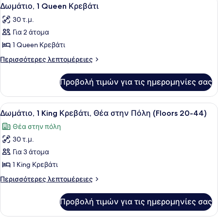
Προβολή
4
Καπνιστών
Κρεβάτι,
Δωμάτιο, 1 Queen Κρεβάτι
όλων
Μη
30 τ.μ.
Καπνιστών
των
Για 2 άτομα
φωτογραφιών
για
1 Queen Κρεβάτι
Δωμάτιο,
Περισσότερες
Περισσότερες λεπτομέρειες
1
λεπτομέρειες
για
Queen
Προβολή τιμών για τις ημερομηνίες σας
Δωμάτιο,
Κρεβάτι
1
Queen
Προβολή
Ένα δωμάτιο ξενοδοχείου με ένα με
8
Κρεβάτι
Δωμάτιο, 1 King Κρεβάτι, Θέα στην Πόλη (Floors 20-44)
όλων
Θέα στην πόλη
των
30 τ.μ.
φωτογραφιών
για
Για 3 άτομα
Δωμάτιο,
1 King Κρεβάτι
1
Περισσότερες
Περισσότερες λεπτομέρειες
King
λεπτομέρειες
Κρεβάτι,
για
Προβολή τιμών για τις ημερομηνίες σας
Δωμάτιο,
Θέα
1