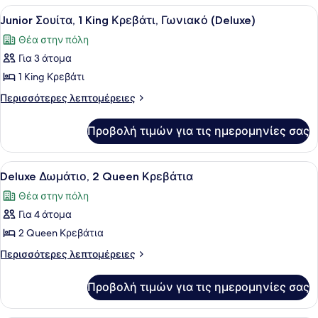
Θέα
King
Προβολή
Ένα δωμάτιο ξενοδοχείου με ένα με
στην
8
Κρεβάτι,
Junior Σουίτα, 1 King Κρεβάτι, Γωνιακό (Deluxe)
όλων
Μπαλκόνι,
Πόλη
Θέα στην πόλη
Θέα
των
στην
Για 3 άτομα
φωτογραφιών
Πόλη
για
1 King Κρεβάτι
Junior
Περισσότερες
Περισσότερες λεπτομέρειες
Σουίτα,
λεπτομέρειες
για
1
Προβολή τιμών για τις ημερομηνίες σας
Junior
King
Σουίτα,
Κρεβάτι,
1
Προβολή
Deluxe Δωμάτιο, 2 Queen Κρεβάτια
7
Γωνιακό
King
Deluxe Δωμάτιο, 2 Queen Κρεβάτια
όλων
Κρεβάτι,
(Deluxe)
Θέα στην πόλη
Γωνιακό
των
(Deluxe)
Για 4 άτομα
φωτογραφιών
για
2 Queen Κρεβάτια
Deluxe
Περισσότερες
Περισσότερες λεπτομέρειες
Δωμάτιο,
λεπτομέρειες
για
2
Προβολή τιμών για τις ημερομηνίες σας
Deluxe
Queen
Δωμάτιο,
Κρεβάτια
2