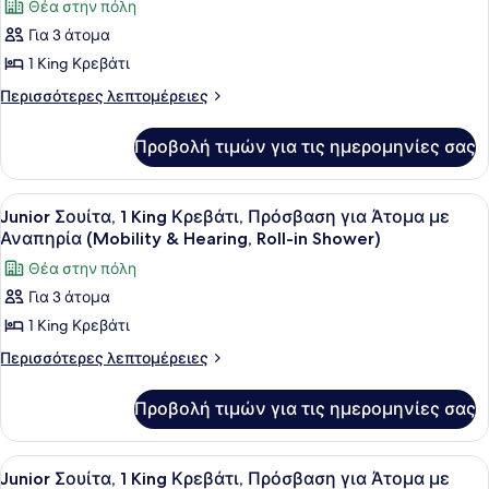
Θέα στην πόλη
Άτομα
για
φωτογραφιών
Άτομα
με
Για 3 άτομα
για
με
Αναπηρία
1 King Κρεβάτι
Σουίτα,
Αναπηρία
(Mobility
(Mobility
1
Περισσότερες
Περισσότερες λεπτομέρειες
&
&
λεπτομέρειες
King
Hearing,
Hearing,
για
Κρεβάτι,
Προβολή τιμών για τις ημερομηνίες σας
Roll-
Σουίτα,
Roll-
Πρόσβαση
in
1
in
Shower)
για
King
Προβολή
Ένα δωμάτιο ξενοδοχείου με ένα με
Shower)
9
Κρεβάτι,
Άτομα
Junior Σουίτα, 1 King Κρεβάτι, Πρόσβαση για Άτομα με
όλων
Πρόσβαση
Αναπηρία (Mobility & Hearing, Roll-in Shower)
με
για
των
Αναπηρία
Θέα στην πόλη
Άτομα
φωτογραφιών
(Mobility
με
Για 3 άτομα
για
Αναπηρία
&
1 King Κρεβάτι
Junior
(Mobility
Hearing,
&
Σουίτα,
Περισσότερες
Περισσότερες λεπτομέρειες
Roll-
Hearing,
λεπτομέρειες
1
Roll-
in
για
King
Προβολή τιμών για τις ημερομηνίες σας
in
Junior
Shower)
Κρεβάτι,
Shower)
Σουίτα,
Πρόσβαση
1
Προβολή
Ένα δωμάτιο ξενοδοχείου με ένα με
7
King
για
Junior Σουίτα, 1 King Κρεβάτι, Πρόσβαση για Άτομα με