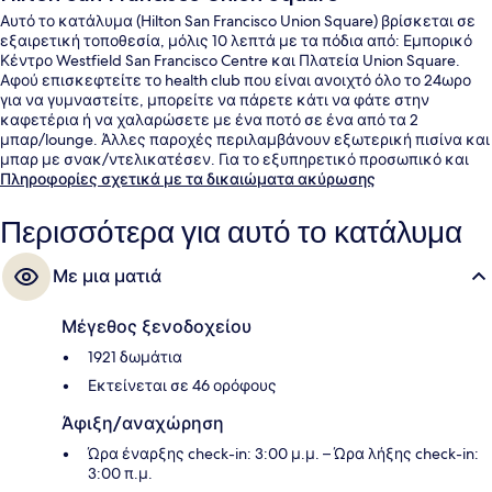
Αυτό το κατάλυμα (Hilton San Francisco Union Square) βρίσκεται σε
εξαιρετική τοποθεσία, μόλις 10 λεπτά με τα πόδια από: Εμπορικό
Κέντρο Westfield San Francisco Centre και Πλατεία Union Square.
Αφού επισκεφτείτε το health club που είναι ανοιχτό όλο το 24ωρο
για να γυμναστείτε, μπορείτε να πάρετε κάτι να φάτε στην
καφετέρια ή να χαλαρώσετε με ένα ποτό σε ένα από τα 2
μπαρ/lounge. Άλλες παροχές περιλαμβάνουν εξωτερική πισίνα και
μπαρ με σνακ/ντελικατέσεν. Για το εξυπηρετικό προσωπικό και
την τοποθεσία το κατάλυμα λαμβάνει καλή βαθμολογία από τους
Πληροφορίες σχετικά με τα δικαιώματα ακύρωσης
ταξιδιώτες. Το κατάλυμα βρίσκεται σε πολύ κοντινή απόσταση με
τα πόδια από τα μέσα μαζικής μεταφοράς: το σημείο επιβίβασης
Περισσότερα για αυτό το κατάλυμα
Στάση Powell St & O'Farrell St βρίσκεται σε απόσταση 3 λεπτών και
το σημείο επιβίβασης Στάση Powell St & Geary Blvd βρίσκεται σε
Με μια ματιά
απόσταση 4 λεπτών.
Μέγεθος ξενοδοχείου
1921 δωμάτια
Εκτείνεται σε 46 ορόφους
Άφιξη/αναχώρηση
Ώρα έναρξης check-in: 3:00 μ.μ. – Ώρα λήξης check-in:
3:00 π.μ.