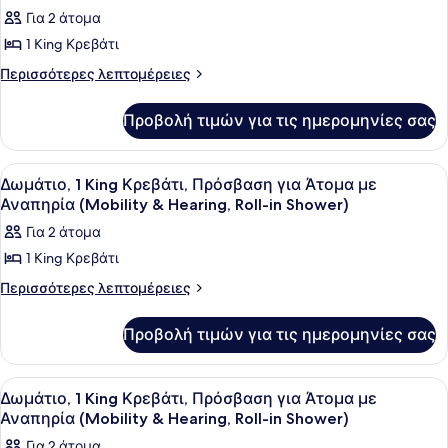
Πόλη,
των
Για 2 άτομα
Γωνιακό
φωτογραφιών
1 King Κρεβάτι
για
Δωμάτιο,
Περισσότερες
Περισσότερες λεπτομέρειες
λεπτομέρειες
1
για
King
Προβολή τιμών για τις ημερομηνίες σας
Δωμάτιο,
Κρεβάτι,
1
King
Πρόσβαση
Προβολή
Ένα δωμάτιο ξενοδοχείου με ένα με
6
Κρεβάτι,
Δωμάτιο, 1 King Κρεβάτι, Πρόσβαση για Άτομα με
για
όλων
Πρόσβαση
Αναπηρία (Mobility & Hearing, Roll-in Shower)
Άτομα
για
των
Για 2 άτομα
με
Άτομα
φωτογραφιών
με
Αναπηρία,
1 King Κρεβάτι
για
Αναπηρία,
Μπανιέρα
Δωμάτιο,
Περισσότερες
Περισσότερες λεπτομέρειες
Μπανιέρα
(Mobility
λεπτομέρειες
(Mobility
1
για
&
&
King
Προβολή τιμών για τις ημερομηνίες σας
Δωμάτιο,
Hearing)
Hearing)
Κρεβάτι,
1
King
Πρόσβαση
Προβολή
Ένα δωμάτιο ξενοδοχείου με ένα με
7
Κρεβάτι,
Δωμάτιο, 1 King Κρεβάτι, Πρόσβαση για Άτομα με
για
όλων
Πρόσβαση
Αναπηρία (Mobility & Hearing, Roll-in Shower)
Άτομα
για
των
Για 2 άτομα