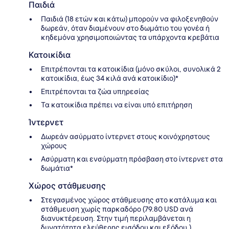
Παιδιά
Παιδιά (18 ετών και κάτω) μπορούν να φιλοξενηθούν
δωρεάν, όταν διαμένουν στο δωμάτιο του γονέα ή
κηδεμόνα χρησιμοποιώντας τα υπάρχοντα κρεβάτια
Κατοικίδια
Επιτρέπονται τα κατοικίδια (μόνο σκύλοι, συνολικά 2
κατοικίδια, έως 34 κιλά ανά κατοικίδιο)*
Επιτρέπονται τα ζώα υπηρεσίας
Τα κατοικίδια πρέπει να είναι υπό επιτήρηση
Ίντερνετ
Δωρεάν ασύρματο ίντερνετ στους κοινόχρηστους
χώρους
Ασύρματη και ενσύρματη πρόσβαση στο ίντερνετ στα
δωμάτια*
Χώρος στάθμευσης
Στεγασμένος χώρος στάθμευσης στο κατάλυμα και
στάθμευση χωρίς παρκαδόρο (79.80 USD ανά
διανυκτέρευση. Στην τιμή περιλαμβάνεται η
δυνατότητα ελεύθερης εισόδου και εξόδου.)