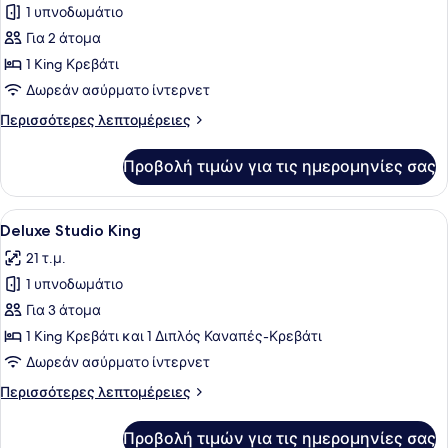
1 υπνοδωμάτιο
φωτογραφιών
για
Για 2 άτομα
Superior
1 King Κρεβάτι
King
Δωρεάν ασύρματο ίντερνετ
Περισσότερες
Περισσότερες λεπτομέρειες
λεπτομέρειες
για
Προβολή τιμών για τις ημερομηνίες σας
Superior
King
Προβολή
Ένα δωμάτιο ξενοδοχείου με ένα με
5
Deluxe Studio King
όλων
21 τ.μ.
των
1 υπνοδωμάτιο
φωτογραφιών
για
Για 3 άτομα
Deluxe
1 King Κρεβάτι και 1 Διπλός Καναπές-Κρεβάτι
Studio
Δωρεάν ασύρματο ίντερνετ
King
Περισσότερες
Περισσότερες λεπτομέρειες
λεπτομέρειες
για
Προβολή τιμών για τις ημερομηνίες σας
Deluxe