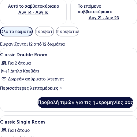
Έλεγχος διαθεσιμότητας για αυτό το σαββατοκύριακο Αυγ 1
Έλεγχος διαθεσιμότητας για
Αυτό το σαββατοκύριακο
Το επόμενο
σαββατοκύριακο
Αυγ 14 - Αυγ 16
Αυγ 21 - Αυγ 23
Διαθέσιμα
Όλα τα δωμάτια
1 κρεβάτι
2 κρεβάτια
φίλτρα
για
Εμφανίζονται 12 από 12 δωμάτια
τα
Προβολή
Ένα δωμάτιο ξενοδοχείου με ένα κρ
3
Classic Double Room
δωμάτια
όλων
Για 2 άτομα
των
1 Διπλό Κρεβάτι
φωτογραφιών
για
Δωρεάν ασύρματο ίντερνετ
Classic
Περισσότερες
Περισσότερες λεπτομέρειες
Double
λεπτομέρειες
για
Room
Προβολή τιμών για τις ημερομηνίες σας
Classic
Double
Room
Προβολή
Κλινοσκεπάσματα υψηλής ποιότητας
4
Classic Single Room
όλων
Για 1 άτομο
των