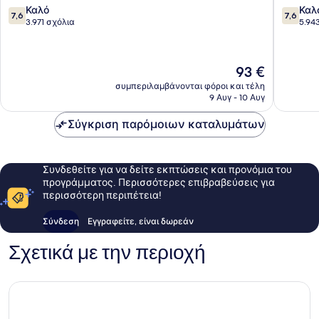
7.6
7.6
του
Καλό
Καλ
7,6
7,6
στα
στα
Λονδίνου
3.971 σχόλια
5.94
10,
10,
Καλό,
Καλό,
3.971
5.943
Η
93 €
σχόλια
σχόλια
τιμή
συμπεριλαμβάνονται φόροι και τέλη
είναι
9 Αυγ - 10 Αυγ
93 €
Σύγκριση παρόμοιων καταλυμάτων
Συνδεθείτε για να δείτε εκπτώσεις και προνόμια του
προγράμματος. Περισσότερες επιβραβεύσεις για
περισσότερη περιπέτεια!
Σύνδεση
Εγγραφείτε, είναι δωρεάν
Σχετικά με την περιοχή