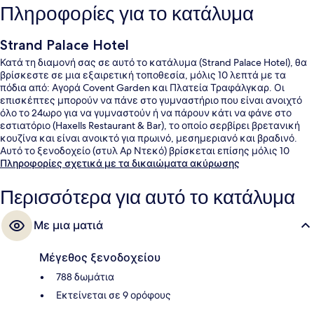
Πληροφορίες για το κατάλυμα
Strand Palace Hotel
Κατά τη διαμονή σας σε αυτό το κατάλυμα (Strand Palace Hotel), θα
βρίσκεστε σε μια εξαιρετική τοποθεσία, μόλις 10 λεπτά με τα
πόδια από: Αγορά Covent Garden και Πλατεία Τραφάλγκαρ. Οι
επισκέπτες μπορούν να πάνε στο γυμναστήριο που είναι ανοιχτό
όλο το 24ωρο για να γυμναστούν ή να πάρουν κάτι να φάνε στο
εστιατόριο (Haxells Restaurant & Bar), το οποίο σερβίρει βρετανική
κουζίνα και είναι ανοικτό για πρωινό, μεσημεριανό και βραδινό.
Αυτό το ξενοδοχείο (στυλ Αρ Ντεκό) βρίσκεται επίσης μόλις 10
λεπτά με τα πόδια από: Πλατεία Λέστερ και Ποταμός Τάμεσης. Σε
Πληροφορίες σχετικά με τα δικαιώματα ακύρωσης
άλλους ταξιδιώτες αρέσει η τοποθεσία επειδή είναι κεντρική για
τα αξιοθέατα και επειδή είναι σε κοντινή απόσταση με τα πόδια
Περισσότερα για αυτό το κατάλυμα
από τα μέσα μαζικής μεταφοράς: το σημείο επιβίβασης Σταθμός
Μετρό του Κόβεντ Γκάρντεν απέχει 5 λεπτά και το σημείο
Με μια ματιά
επιβίβασης Σταθμός Μετρό Charing Cross απέχει 6 λεπτά.
Μέγεθος ξενοδοχείου
788 δωμάτια
Εκτείνεται σε 9 ορόφους