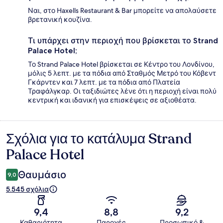
Ναι, στο Haxells Restaurant & Bar μπορείτε να απολαύσετε
βρετανική κουζίνα.
Τι υπάρχει στην περιοχή που βρίσκεται το Strand
Palace Hotel;
Το Strand Palace Hotel βρίσκεται σε Κέντρο του Λονδίνου,
μόλις 5 λεπτ. με τα πόδια από Σταθμός Μετρό του Κόβεντ
Γκάρντεν και 7 λεπτ. με τα πόδια από Πλατεία
Τραφάλγκαρ. Οι ταξιδιώτες λένε ότι η περιοχή είναι πολύ
κεντρική και ιδανική για επισκέψεις σε αξιοθέατα.
Σχόλια για το κατάλυμα Strand
Σχόλια
Palace Hotel
Θαυμάσιο
9,0
5.545 σχόλια
9,4
8,8
9,2
Καθαριότητα
Παροχές
Προσωπικό &