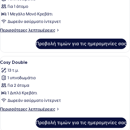
φωτογραφιών
για
Για 1 άτομο
Cosy
1 Μεγάλο Μονό Κρεβάτι
Single
Δωρεάν ασύρματο ίντερνετ
Περισσότερες
Περισσότερες λεπτομέρειες
λεπτομέρειες
για
Προβολή τιμών για τις ημερομηνίες σας
Cosy
Single
Προβολή
Cosy Double | Κλινοσκεπάσματα υψη
4
Cosy Double
όλων
13 τ.μ.
των
1 υπνοδωμάτιο
φωτογραφιών
για
Για 2 άτομα
Cosy
1 Διπλό Κρεβάτι
Double
Δωρεάν ασύρματο ίντερνετ
Περισσότερες
Περισσότερες λεπτομέρειες
λεπτομέρειες
για
Προβολή τιμών για τις ημερομηνίες σας
Cosy
Double