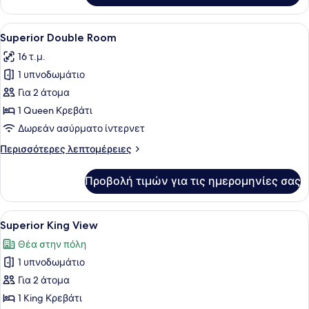
Studio
King
Προβολή
Ένα δωμάτιο ξενοδοχείου με ένα με
5
Superior Double Room
όλων
16 τ.μ.
των
1 υπνοδωμάτιο
φωτογραφιών
για
Για 2 άτομα
Superior
1 Queen Κρεβάτι
Double
Δωρεάν ασύρματο ίντερνετ
Room
Περισσότερες
Περισσότερες λεπτομέρειες
λεπτομέρειες
για
Προβολή τιμών για τις ημερομηνίες σας
Superior
Double
Room
Προβολή
Ένα δωμάτιο ξενοδοχείου με ένα με
5
Superior King View
όλων
Θέα στην πόλη
των
1 υπνοδωμάτιο
φωτογραφιών
για
Για 2 άτομα
Superior
1 King Κρεβάτι