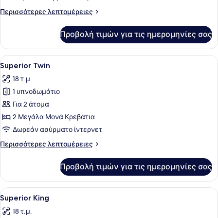
Περισσότερες
Περισσότερες λεπτομέρειες
λεπτομέρειες
για
Προβολή τιμών για τις ημερομηνίες σας
Superior
Single
Προβολή
Ένα δωμάτιο ξενοδοχείου με δύο κρ
5
Superior Twin
όλων
18 τ.μ.
των
1 υπνοδωμάτιο
φωτογραφιών
για
Για 2 άτομα
Superior
2 Μεγάλα Μονά Κρεβάτια
Twin
Δωρεάν ασύρματο ίντερνετ
Περισσότερες
Περισσότερες λεπτομέρειες
λεπτομέρειες
για
Προβολή τιμών για τις ημερομηνίες σας
Superior
Twin
Προβολή
Ένα σύγχρονο δωμάτιο ξενοδοχείου 
4
Superior King
όλων
18 τ.μ.
των