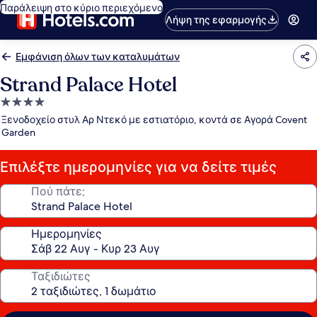
Παράλειψη στο κύριο περιεχόμενο
Λήψη της εφαρμογής
Εμφάνιση όλων των καταλυμάτων
Strand Palace Hotel
Κατάλυμα
με
Ξενοδοχείο στυλ Αρ Ντεκό με εστιατόριο, κοντά σε Αγορά Covent
4.0
Garden
αστέρια
Επιλέξτε ημερομηνίες για να δείτε τιμές
Πού πάτε;
Ημερομηνίες
Ταξιδιώτες