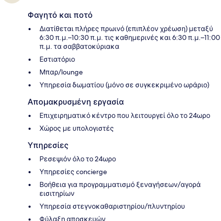
Φαγητό και ποτό
Διατίθεται πλήρες πρωινό (επιπλέον χρέωση) μεταξύ
6:30 π.μ.–10:30 π.μ. τις καθημερινές και 6:30 π.μ.–11:00
π.μ. τα σαββατοκύριακα
Εστιατόριο
Μπαρ/lounge
Υπηρεσία δωματίου (μόνο σε συγκεκριμένο ωράριο)
Απομακρυσμένη εργασία
Επιχειρηματικό κέντρο που λειτουργεί όλο το 24ωρο
Χώρος με υπολογιστές
Υπηρεσίες
Ρεσεψιόν όλο το 24ωρο
Υπηρεσίες concierge
Βοήθεια για προγραμματισμό ξεναγήσεων/αγορά
εισιτηρίων
Υπηρεσία στεγνοκαθαριστηρίου/πλυντηρίου
Φύλαξη αποσκευών