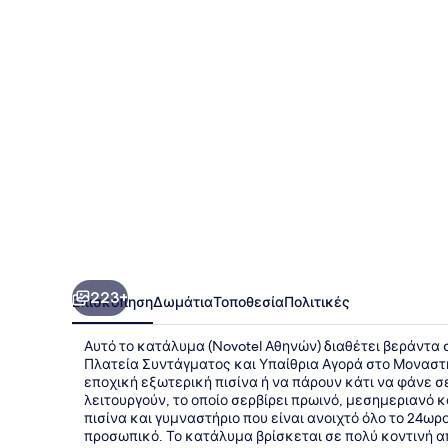
223+
Επισκόπηση
Δωμάτια
Τοποθεσία
Πολιτικές
Αυτό το κατάλυμα (Novotel Αθηνών) διαθέτει βεράντα σ
Πλατεία Συντάγματος και Υπαίθρια Αγορά στο Μοναστη
εποχική εξωτερική πισίνα ή να πάρουν κάτι να φάνε σε
λειτουργούν, το οποίο σερβίρει πρωινό, μεσημεριανό κ
πισίνα και γυμναστήριο που είναι ανοιχτό όλο το 24ωρ
προσωπικό. Το κατάλυμα βρίσκεται σε πολύ κοντινή α