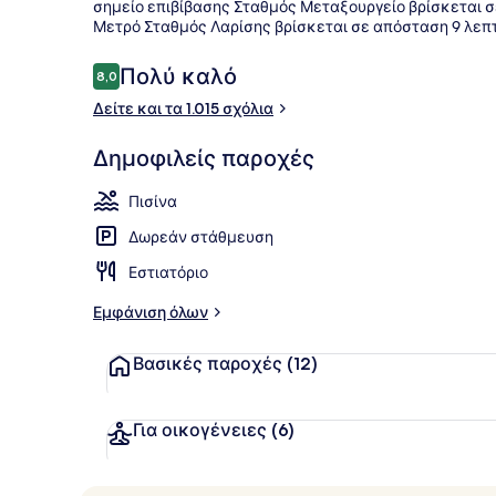
σημείο επιβίβασης Σταθμός Μεταξουργείο βρίσκεται σ
Μετρό Σταθμός Λαρίσης βρίσκεται σε απόσταση 9 λεπ
2 εστιατόρι
Σχόλια
Πολύ καλό
8,0
8,0 στα 10
Δείτε και τα 1.015 σχόλια
Δημοφιλείς παροχές
Πισίνα
Δωρεάν στάθμευση
Εστιατόριο
Εμφάνιση όλων
Βασικές παροχές
(12)
Για οικογένειες
(6)