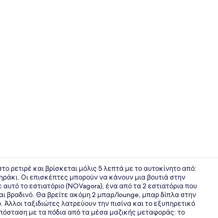
2 εστιατόρι
το ρετιρέ και βρίσκεται μόλις 5 λεπτά με το αυτοκίνητο από:
ράκι. Οι επισκέπτες μπορούν να κάνουν μια βουτιά στην
 αυτό το εστιατόριο (NOVagora), ένα από τα 2 εστιατόρια που
Εξωτερικοί
αι βραδινό. Θα βρείτε ακόμη 2 μπαρ/lounge, μπαρ δίπλα στην
ο. Άλλοι ταξιδιώτες λατρεύουν την πισίνα και το εξυπηρετικό
πόσταση με τα πόδια από τα μέσα μαζικής μεταφοράς: το