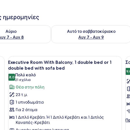
ις ημερομηνίες
εσιμότητας για αύριο Αυγ 7 - Αυγ 8
Έλεγχος διαθεσιμότητας για αυτό τ
Αύριο
Αυτό το σαββατοκύριακο
Αυγ 7 - Αυγ 8
Αυγ 7 - Αυγ 9
 ένα μεγάλο κρεβάτι, ένα γραφείο με ένα φωτιστικό, μια καρέκλα και
Προβολή
Ένα μπαλκόνι με ένα τραπέζι, μια 
Π
13
Executive Room With Balcony, 1 double bed or 1
Σ
όλων
ό
double bed with sofa bed
των
τ
9,
Πολύ καλό
8,0
φωτογραφιών
φ
8,0 στα 10
(21
21 σχόλια
για
γ
σχόλια)
Θέα στην πόλη
Executive
Σ
23 τ.μ.
Room
1 υπνοδωμάτιο
With
Για 2 άτομα
Balcony,
1 Διπλό Κρεβάτι Ή 1 Διπλό Κρεβάτι και 1 Διπλός
1
Πε
Πε
Καναπές-Κρεβάτι
double
λε
Δωρεάν ασύρματο ίντερνετ