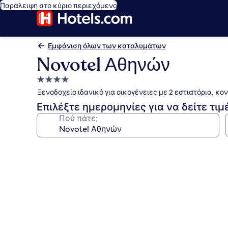
Παράλειψη στο κύριο περιεχόμενο
Εμφάνιση όλων των καταλυμάτων
Novotel Αθηνών
Κατάλυμα
με
Ξενοδοχείο ιδανικό για οικογένειες με 2 εστιατόρια, κ
4.0
Επιλέξτε ημερομηνίες για να δείτε τιμ
αστέρια
Πού πάτε;
Συλλογή
φωτογραφιών
για
Novotel
Αθηνών