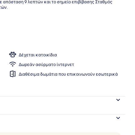
ε απόσταση 9 λεπτών και το σημείο επιβίβασης Σταθμός
τών.
α — Σερβίρεται πρωινό, μεσημεριανό και βραδινό
Δέχεται κατοικίδια
Δωρεάν ασύρματο ίντερνετ
Διαθέσιμα δωμάτια που επικοινωνούν εσωτερικά