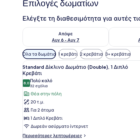
Επιλογές δωματίων
Ελέγξτε τη διαθεσιμότητα για αυτές τ
Έλεγχος διαθεσιμότητας για απόψε Αυγ 6 - Αυγ 7
Έλεγχος διαθ
Απόψε
Αυγ 6 - Αυγ 7
Διαθέσιμα
Όλα τα δωμάτια
1 κρεβάτι
2 κρεβάτια
3+ κρεβάτια
φίλτρα
Προβολή
Ένα δωμάτιο ξενοδοχείου με
για
15
Standard Δίκλινο Δωμάτιο (Double), 1 Διπλό
όλων
τα
Κρεβάτι
των
δωμάτια
Πολύ καλό
8,0
φωτογραφιών
8,0 στα 10
(32
32 σχόλια
για
σχόλια)
Θέα στην πόλη
Standard
20 τ.μ.
Δίκλινο
Για 2 άτομα
Δωμάτιο
1 Διπλό Κρεβάτι
(Double),
Δωρεάν ασύρματο ίντερνετ
1
Διπλό
Περισσότερες
Περισσότερες λεπτομέρειες