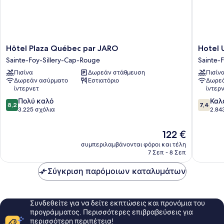
Hôtel
Hotel
Hôtel Plaza Québec par JARO
Hotel 
Plaza
Universe
Sainte-Foy-Sillery-Cap-Rouge
Sainte-
Québec
Sainte-
Πισίνα
Δωρεάν στάθμευση
Πισίν
par
Foy-
Δωρεάν ασύρματο
Εστιατόριο
Δωρεά
JARO
Sillery-
ίντερνετ
ίντερ
Sainte-
Cap-
8.2
7.4
Foy-
Πολύ καλό
Rouge
Καλ
8,2
7,4
στα
στα
Sillery-
3.225 σχόλια
2.84
10,
10,
Cap-
Πολύ
Καλό,
Rouge
Η
122 €
καλό,
2.843
τιμή
συμπεριλαμβάνονται φόροι και τέλη
3.225
σχόλια
είναι
7 Σεπ - 8 Σεπ
σχόλια
122 €
Σύγκριση παρόμοιων καταλυμάτων
Συνδεθείτε για να δείτε εκπτώσεις και προνόμια του
προγράμματος. Περισσότερες επιβραβεύσεις για
περισσότερη περιπέτεια!