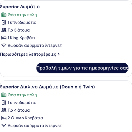
1
Προβολή
Ένα σύγχρονο δωμάτιο ξενοδοχείου
2
King
Superior Δωμάτιο
όλων
Κρεβάτι
Θέα στην πόλη
των
1 υπνοδωμάτιο
φωτογραφιών
για
Για 3 άτομα
Superior
1 King Κρεβάτι
Δωμάτιο
Δωρεάν ασύρματο ίντερνετ
Περισσότερες
Περισσότερες λεπτομέρειες
λεπτομέρειες
για
Προβολή τιμών για τις ημερομηνίες σας
Superior
Δωμάτιο
Προβολή
Ένα δωμάτιο ξενοδοχείου με δύο κρ
1
Superior Δίκλινο Δωμάτιο (Double ή Twin)
όλων
Θέα στην πόλη
των
1 υπνοδωμάτιο
φωτογραφιών
για
Για 4 άτομα
Superior
2 Queen Κρεβάτια
Δίκλινο
Δωρεάν ασύρματο ίντερνετ
Δωμάτιο