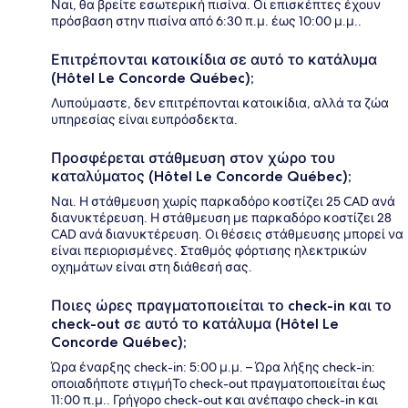
Ναι, θα βρείτε εσωτερική πισίνα. Οι επισκέπτες έχουν
πρόσβαση στην πισίνα από 6:30 π.μ. έως 10:00 μ.μ..
Επιτρέπονται κατοικίδια σε αυτό το κατάλυμα
(Hôtel Le Concorde Québec);
Λυπούμαστε, δεν επιτρέπονται κατοικίδια, αλλά τα ζώα
υπηρεσίας είναι ευπρόσδεκτα.
Προσφέρεται στάθμευση στον χώρο του
καταλύματος (Hôtel Le Concorde Québec);
Ναι. Η στάθμευση χωρίς παρκαδόρο κοστίζει 25 CAD ανά
διανυκτέρευση. Η στάθμευση με παρκαδόρο κοστίζει 28
CAD ανά διανυκτέρευση. Οι θέσεις στάθμευσης μπορεί να
είναι περιορισμένες. Σταθμός φόρτισης ηλεκτρικών
οχημάτων είναι στη διάθεσή σας.
Ποιες ώρες πραγματοποιείται το check-in και το
check-out σε αυτό το κατάλυμα (Hôtel Le
Concorde Québec);
Ώρα έναρξης check-in: 5:00 μ.μ. – Ώρα λήξης check-in:
οποιαδήποτε στιγμήΤο check-out πραγματοποιείται έως
11:00 π.μ.. Γρήγορο check-out και ανέπαφο check-in και