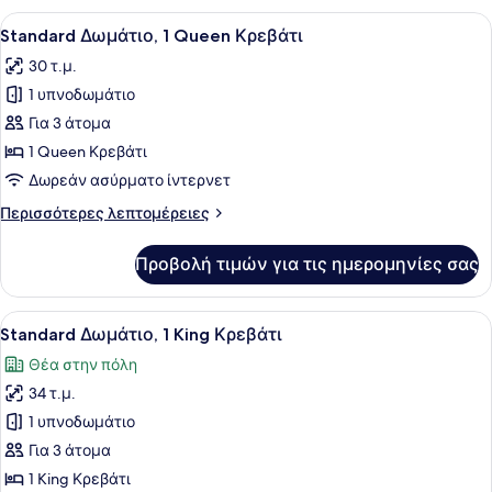
2
Προβολή
Ένα δωμάτιο ξενοδοχείου με ένα με
4
Διπλά
Standard Δωμάτιο, 1 Queen Κρεβάτι
όλων
Κρεβάτια
30 τ.μ.
των
1 υπνοδωμάτιο
φωτογραφιών
για
Για 3 άτομα
Standard
1 Queen Κρεβάτι
Δωμάτιο,
Δωρεάν ασύρματο ίντερνετ
1
Περισσότερες
Περισσότερες λεπτομέρειες
Queen
λεπτομέρειες
Κρεβάτι
για
Προβολή τιμών για τις ημερομηνίες σας
Standard
Δωμάτιο,
1
Προβολή
Ένα μεγάλο κρεβάτι με λευκά σεντό
2
Queen
Standard Δωμάτιο, 1 King Κρεβάτι
όλων
Κρεβάτι
Θέα στην πόλη
των
34 τ.μ.
φωτογραφιών
για
1 υπνοδωμάτιο
Standard
Για 3 άτομα
Δωμάτιο,
1 King Κρεβάτι