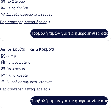
Για 2 άτομα
των
1 King Κρεβάτι
φωτογραφιών
για
Δωρεάν ασύρματο ίντερνετ
Standard
Περισσότερες
Περισσότερες λεπτομέρειες
Junior
λεπτομέρειες
για
King
Προβολή τιμών για τις ημερομηνίες σας
Standard
Suite
Junior
King
Προβολή
Ένα σύγχρονο δωμάτιο ξενοδοχείου
2
Suite
Junior Σουίτα, 1 King Κρεβάτι
όλων
68 τ.μ.
των
1 υπνοδωμάτιο
φωτογραφιών
για
Για 3 άτομα
Junior
1 King Κρεβάτι
Σουίτα,
Δωρεάν ασύρματο ίντερνετ
1
Περισσότερες
Περισσότερες λεπτομέρειες
King
λεπτομέρειες
Κρεβάτι
για
Προβολή τιμών για τις ημερομηνίες σας
Junior
Σουίτα,