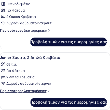
για
1 υπνοδωμάτιο
Deluxe
Για 4 άτομα
Δωμάτιο,
2 Queen Κρεβάτια
2
Δωρεάν ασύρματο ίντερνετ
Queen
Περισσότερες
Περισσότερες λεπτομέρειες
Κρεβάτια
λεπτομέρειες
για
Προβολή τιμών για τις ημερομηνίες σας
Deluxe
Δωμάτιο,
2
Προβολή
Ένα σύγχρονο δωμάτιο ξενοδοχείου
4
Queen
Junior Σουίτα, 2 Διπλά Κρεβάτια
όλων
Κρεβάτια
68 τ.μ.
των
Για 4 άτομα
φωτογραφιών
για
2 Διπλά Κρεβάτια
Junior
Δωρεάν ασύρματο ίντερνετ
Σουίτα,
Περισσότερες
Περισσότερες λεπτομέρειες
2
λεπτομέρειες
Διπλά
για
Προβολή τιμών για τις ημερομηνίες σας
Junior
Κρεβάτια
Σουίτα,