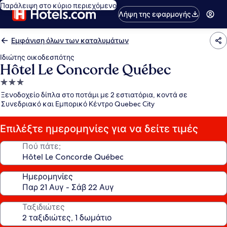
Παράλειψη στο κύριο περιεχόμενο
Λήψη της εφαρμογής
Εμφάνιση όλων των καταλυμάτων
Ιδιώτης οικοδεσπότης
Hôtel Le Concorde Québec
Κατάλυμα
με
Ξενοδοχείο δίπλα στο ποτάμι με 2 εστιατόρια, κοντά σε
3.0
Συνεδριακό και Εμπορικό Κέντρο Quebec City
αστέρια
Επιλέξτε ημερομηνίες για να δείτε τιμές
Πού πάτε;
Ημερομηνίες
Ταξιδιώτες