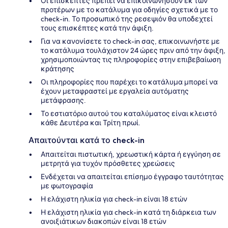
Οι επισκέπτες πρέπει να επικοινωνήσουν εκ των
προτέρων με το κατάλυμα για οδηγίες σχετικά με το
check-in. Το προσωπικό της ρεσεψιόν θα υποδεχτεί
τους επισκέπτες κατά την άφιξη.
Για να κανονίσετε το check-in σας, επικοινωνήστε με
το κατάλυμα τουλάχιστον 24 ώρες πριν από την άφιξη,
χρησιμοποιώντας τις πληροφορίες στην επιβεβαίωση
κράτησης
Οι πληροφορίες που παρέχει το κατάλυμα μπορεί να
έχουν μεταφραστεί με εργαλεία αυτόματης
μετάφρασης.
Το εστιατόριο αυτού του καταλύματος είναι κλειστό
κάθε Δευτέρα και Τρίτη πρωί.
Απαιτούνται κατά το check-in
Απαιτείται πιστωτική, χρεωστική κάρτα ή εγγύηση σε
μετρητά για τυχόν πρόσθετες χρεώσεις
Ενδέχεται να απαιτείται επίσημο έγγραφο ταυτότητας
με φωτογραφία
Η ελάχιστη ηλικία για check-in είναι 18 ετών
Η ελάχιστη ηλικία για check-in κατά τη διάρκεια των
ανοιξιάτικων διακοπών είναι 18 ετών