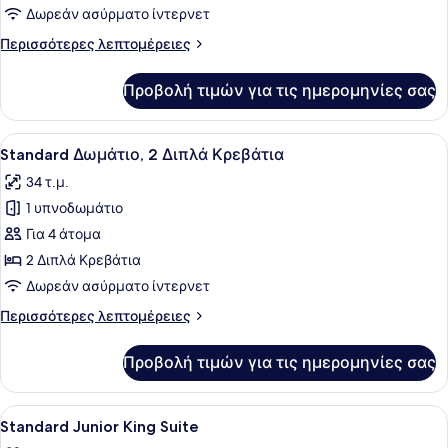
1
Δωρεάν ασύρματο ίντερνετ
King
Περισσότερες
Περισσότερες λεπτομέρειες
Κρεβάτι
λεπτομέρειες
για
Προβολή τιμών για τις ημερομηνίες σας
Standard
Δωμάτιο,
1
Προβολή
Ένα δωμάτιο ξενοδοχείου με δύο κρ
2
King
Standard Δωμάτιο, 2 Διπλά Κρεβάτια
όλων
Κρεβάτι
34 τ.μ.
των
1 υπνοδωμάτιο
φωτογραφιών
για
Για 4 άτομα
Standard
2 Διπλά Κρεβάτια
Δωμάτιο,
Δωρεάν ασύρματο ίντερνετ
2
Περισσότερες
Περισσότερες λεπτομέρειες
Διπλά
λεπτομέρειες
Κρεβάτια
για
Προβολή τιμών για τις ημερομηνίες σας
Standard
Δωμάτιο,
2
Προβολή
Χρηματοκιβώτιο στο δωμάτιο, γραφ
2
Διπλά
Standard Junior King Suite
όλων
Κρεβάτια