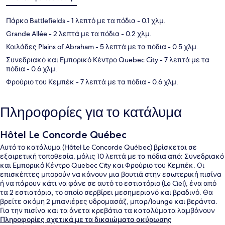
Πάρκο Battlefields
- 1 λεπτό με τα πόδια
- 0.1 χλμ.
Grande Allée
- 2 λεπτά με τα πόδια
- 0.2 χλμ.
Κοιλάδες Plains of Abraham
- 5 λεπτά με τα πόδια
- 0.5 χλμ.
Συνεδριακό και Εμπορικό Κέντρο Quebec City
- 7 λεπτά με τα
πόδια
- 0.6 χλμ.
Φρούριο του Κεμπέκ
- 7 λεπτά με τα πόδια
- 0.6 χλμ.
Πληροφορίες για το κατάλυμα
Hôtel Le Concorde Québec
Αυτό το κατάλυμα (Hôtel Le Concorde Québec) βρίσκεται σε
εξαιρετική τοποθεσία, μόλις 10 λεπτά με τα πόδια από: Συνεδριακό
και Εμπορικό Κέντρο Quebec City και Φρούριο του Κεμπέκ. Οι
επισκέπτες μπορούν να κάνουν μια βουτιά στην εσωτερική πισίνα
ή να πάρουν κάτι να φάνε σε αυτό το εστιατόριο (Le Ciel), ένα από
τα 2 εστιατόρια, το οποίο σερβίρει μεσημεριανό και βραδινό. Θα
βρείτε ακόμη 2 μπανιέρες υδρομασάζ, μπαρ/lounge και βεράντα.
Για την πισίνα και τα άνετα κρεβάτια τα καταλύματα λαμβάνουν
εξαιρετική βαθμολογία από τους ταξιδιώτες.
Πληροφορίες σχετικά με τα δικαιώματα ακύρωσης