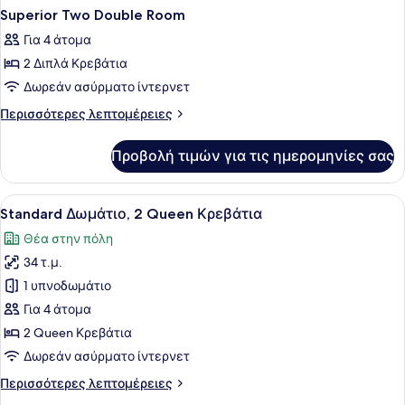
Superior Two Double Room
Για 4 άτομα
2 Διπλά Κρεβάτια
Δωρεάν ασύρματο ίντερνετ
Περισσότερες
Περισσότερες λεπτομέρειες
λεπτομέρειες
για
Προβολή τιμών για τις ημερομηνίες σας
Superior
Two
Double
Προβολή
Ένα δωμάτιο ξενοδοχείου με δύο κρ
4
Room
Standard Δωμάτιο, 2 Queen Κρεβάτια
όλων
Θέα στην πόλη
των
34 τ.μ.
φωτογραφιών
για
1 υπνοδωμάτιο
Standard
Για 4 άτομα
Δωμάτιο,
2 Queen Κρεβάτια
2
Δωρεάν ασύρματο ίντερνετ
Queen
Περισσότερες
Περισσότερες λεπτομέρειες
Κρεβάτια
λεπτομέρειες