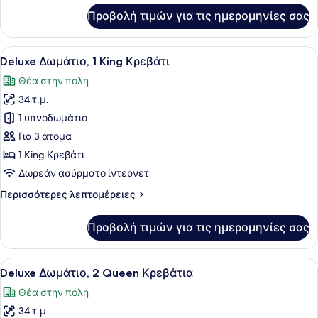
για
Προβολή τιμών για τις ημερομηνίες σας
Standard
Δωμάτιο,
2
Προβολή
Ένα δωμάτιο ξενοδοχείου με ένα με
1
Queen
Deluxe Δωμάτιο, 1 King Κρεβάτι
όλων
Κρεβάτια
Θέα στην πόλη
των
34 τ.μ.
φωτογραφιών
για
1 υπνοδωμάτιο
Deluxe
Για 3 άτομα
Δωμάτιο,
1 King Κρεβάτι
1
Δωρεάν ασύρματο ίντερνετ
King
Περισσότερες
Περισσότερες λεπτομέρειες
Κρεβάτι
λεπτομέρειες
για
Προβολή τιμών για τις ημερομηνίες σας
Deluxe
Δωμάτιο,
1
Προβολή
Ένα δωμάτιο ξενοδοχείου με δύο κρ
2
King
Deluxe Δωμάτιο, 2 Queen Κρεβάτια
όλων
Κρεβάτι
Θέα στην πόλη
των
34 τ.μ.
φωτογραφιών