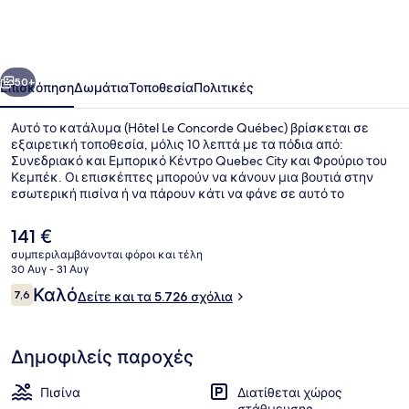
Concorde
Québec
οηγούμενο
Επόμενο
50+
Επισκόπηση
Δωμάτια
Τοποθεσία
Πολιτικές
Αυτό το κατάλυμα (Hôtel Le Concorde Québec) βρίσκεται σε
εξαιρετική τοποθεσία, μόλις 10 λεπτά με τα πόδια από:
Συνεδριακό και Εμπορικό Κέντρο Quebec City και Φρούριο του
Κεμπέκ. Οι επισκέπτες μπορούν να κάνουν μια βουτιά στην
εσωτερική πισίνα ή να πάρουν κάτι να φάνε σε αυτό το
εστιατόριο (Le Ciel), ένα από τα 2 εστιατόρια, το οποίο σερβίρει
μεσημεριανό και βραδινό. Θα βρείτε ακόμη 2 μπανιέρες
Η
141 €
υδρομασάζ, μπαρ/lounge και βεράντα. Για την πισίνα και τα
τρέχουσα
συμπεριλαμβάνονται φόροι και τέλη
άνετα κρεβάτια τα καταλύματα λαμβάνουν εξαιρετική
τιμή
30 Αυγ - 31 Αυγ
βαθμολογία από τους ταξιδιώτες.
Εσωτερική μπανιέρα σπα
είναι
Σχόλια
Καλό
7,6
Δείτε και τα 5.726 σχόλια
141 €
7,6 στα 10
Δημοφιλείς παροχές
Πισίνα
Διατίθεται χώρος