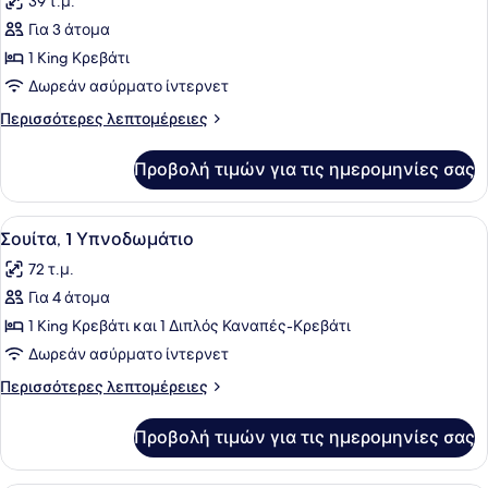
39 τ.μ.
φωτογραφιών
Κρεβάτι
για
Για 3 άτομα
Δωμάτιο,
1 King Κρεβάτι
1
Δωρεάν ασύρματο ίντερνετ
King
Περισσότερες
Περισσότερες λεπτομέρειες
Κρεβάτι
λεπτομέρειες
για
Προβολή τιμών για τις ημερομηνίες σας
Δωμάτιο,
1
King
Προβολή
Ένα δωμάτιο ξενοδοχείου με έναν 
8
Κρεβάτι
Σουίτα, 1 Υπνοδωμάτιο
όλων
72 τ.μ.
των
Για 4 άτομα
φωτογραφιών
για
1 King Κρεβάτι και 1 Διπλός Καναπές-Κρεβάτι
Σουίτα,
Δωρεάν ασύρματο ίντερνετ
1
Περισσότερες
Περισσότερες λεπτομέρειες
Υπνοδωμάτιο
λεπτομέρειες
για
Προβολή τιμών για τις ημερομηνίες σας
Σουίτα,
1
Υπνοδωμάτιο