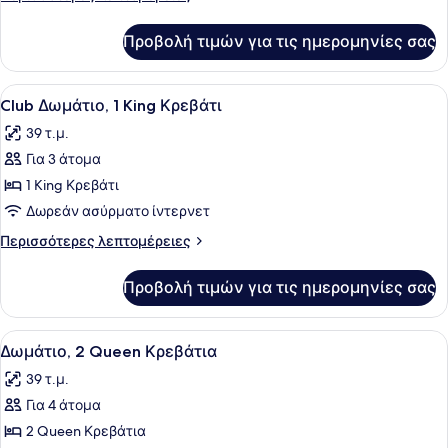
2
λεπτομέρειες
Queen
για
Προβολή τιμών για τις ημερομηνίες σας
Club
Κρεβάτια
Δωμάτιο,
2
Προβολή
Κλινοσκεπάσματα υψηλής ποιότητ
5
Queen
Club Δωμάτιο, 1 King Κρεβάτι
όλων
Κρεβάτια
39 τ.μ.
των
Για 3 άτομα
φωτογραφιών
για
1 King Κρεβάτι
Club
Δωρεάν ασύρματο ίντερνετ
Δωμάτιο,
Περισσότερες
Περισσότερες λεπτομέρειες
1
λεπτομέρειες
King
για
Προβολή τιμών για τις ημερομηνίες σας
Club
Κρεβάτι
Δωμάτιο,
1
Προβολή
Κλινοσκεπάσματα υψηλής ποιότητ
6
King
Δωμάτιο, 2 Queen Κρεβάτια
όλων
Κρεβάτι
39 τ.μ.
των
Για 4 άτομα
φωτογραφιών
για
2 Queen Κρεβάτια