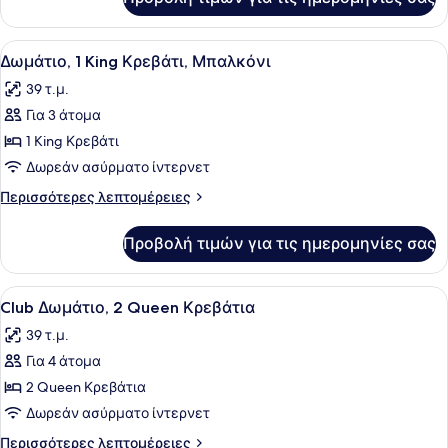
Δωμάτιο,
Μπαλκόνι
2
Queen
Προβολή
Κλινοσκεπάσματα υψηλής ποιότητ
7
Κρεβάτια,
Δωμάτιο, 1 King Κρεβάτι, Μπαλκόνι
όλων
Μπαλκόνι
39 τ.μ.
των
Για 3 άτομα
φωτογραφιών
για
1 King Κρεβάτι
Δωμάτιο,
Δωρεάν ασύρματο ίντερνετ
1
Περισσότερες
Περισσότερες λεπτομέρειες
King
λεπτομέρειες
Κρεβάτι,
για
Προβολή τιμών για τις ημερομηνίες σας
Δωμάτιο,
Μπαλκόνι
1
King
Προβολή
Κλινοσκεπάσματα υψηλής ποιότητ
6
Κρεβάτι,
Club Δωμάτιο, 2 Queen Κρεβάτια
όλων
Μπαλκόνι
39 τ.μ.
των
Για 4 άτομα
φωτογραφιών
για
2 Queen Κρεβάτια
Club
Δωρεάν ασύρματο ίντερνετ
Δωμάτιο,
Περισσότερες
Περισσότερες λεπτομέρειες