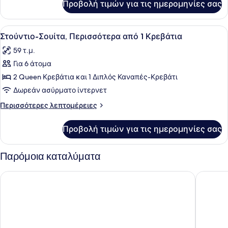
Πρόσβαση
Προβολή τιμών για τις ημερομηνίες σας
Δωμάτιο,
για
1
Άτομα
King
Προβολή
Ένα δωμάτιο με ένα ξύλινο ντουλάπ
2
με
Κρεβάτι,
Στούντιο-Σουίτα, Περισσότερα από 1 Κρεβάτια
όλων
Πρόσβαση
Αναπηρία
59 τ.μ.
για
των
(Roll-
Άτομα
Για 6 άτομα
φωτογραφιών
In
με
για
2 Queen Κρεβάτια και 1 Διπλός Καναπές-Κρεβάτι
Αναπηρία
Shower)
Στούντιο-
(Roll-
Δωρεάν ασύρματο ίντερνετ
In
Σουίτα,
Περισσότερες
Περισσότερες λεπτομέρειες
Shower)
Περισσότερα
λεπτομέρειες
από
για
Προβολή τιμών για τις ημερομηνίες σας
Στούντιο-
1
Σουίτα,
Κρεβάτια
Περισσότερα
Παρόμοια καταλύματα
από
1
Caribe Royale Orlando, WorldHotels Elite
Sheraton
Κρεβάτια