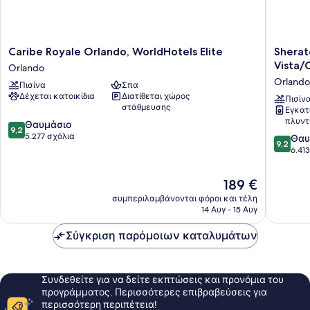
Caribe
Sherato
Caribe Royale Orlando, WorldHotels Elite
Sherat
Royale
Vistana
Vista/
Orlando
Orlando,
Resort
Orlando
Πισίνα
Σπα
WorldHotels
Villas,
Δέχεται κατοικίδια
Διατίθεται χώρος
Elite
Lake
Πισίν
στάθμευσης
Εγκατ
Orlando
Buena
πλυντ
9.2
Θαυμάσιο
Vista/O
9,2
στα
5.277 σχόλια
Orlando
9.2
Θαυ
9,2
10,
στα
6.41
Θαυμάσιο,
10,
5.277
Θαυμάσ
Η
189 €
σχόλια
6.413
τιμή
συμπεριλαμβάνονται φόροι και τέλη
σχόλια
είναι
14 Αυγ - 15 Αυγ
189 €
Σύγκριση παρόμοιων καταλυμάτων
Συνδεθείτε για να δείτε εκπτώσεις και προνόμια του
προγράμματος. Περισσότερες επιβραβεύσεις για
περισσότερη περιπέτεια!