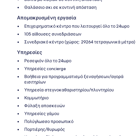
Θαλάσσιο σκι σε κοντινή απόσταση
Απομακρυσμένη εργασία
Επιχειρηματικό κέντρο που λειτουργεί όλο το 24ωρο
105 αίθουσες συνεδριάσεων
Συνεδριακό κέντρο (χώρος: 29264 τετραγωνικά μέτρα)
Υπηρεσίες
Ρεσεψιόν όλο το 24ωρο
Υπηρεσίες concierge
Βοήθεια για προγραμματισμό ξεναγήσεων/αγορά
εισιτηρίων
Υπηρεσία στεγνοκαθαριστηρίου/πλυντηρίου
Κομμωτήριο
Φύλαξη αποσκευών
Υπηρεσίες γάμου
Πολύγλωσσο προσωπικό
Πορτιέρης/θυρωρός