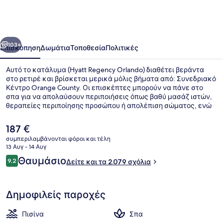
Orlando
οηγούμενο
Επόμενο
103+
Επισκόπηση
Δωμάτια
Τοποθεσία
Πολιτικές
Αυτό το κατάλυμα (Hyatt Regency Orlando) διαθέτει βεράντα
στο ρετιρέ και βρίσκεται μερικά μόλις βήματα από: Συνεδριακό
Κέντρο Orange County. Οι επισκέπτες μπορούν να πάνε στο
σπα για να απολαύσουν περιποιήσεις όπως βαθύ μασάζ ιστών,
θεραπείες περιποίησης προσώπου ή απολέπιση σώματος, ενώ
αυτό το εστιατόριο (Descend 21), ένα από τα 4 εστιατόρια που
λειτουργούν, σερβίρει μεσημεριανό και βραδινό. Άλλες
Η
187 €
παροχές που προσφέρονται σε αυτό το ξενοδοχείο
τρέχουσα
συμπεριλαμβάνονται φόροι και τέλη
(πολυτελείας) είναι 2 μπαρ/lounge, εξωτερική πισίνα και μπαρ
τιμή
13 Αυγ - 14 Αυγ
δίπλα στην πισίνα. Για την πισίνα και το εξυπηρετικό
Κλινοσκεπάσματα υψηλής ποιότητ
είναι
Σχόλια
προσωπικό τα καταλύματα λαμβάνουν εξαιρετική βαθμολογία
Θαυμάσιο
9,2
Δείτε και τα 2.079 σχόλια
187 €
9,2 στα 10
από τους ταξιδιώτες.
Δημοφιλείς παροχές
Πισίνα
Σπα