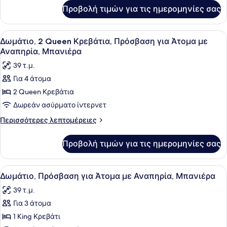
για
Πρόσβαση
Προβολή τιμών για τις ημερομηνίες σας
Δωμάτιο,
για
2
Άτομα
Queen
Προβολή
Κλινοσκεπάσματα υψηλής ποιότητ
5
με
Κρεβάτια,
Δωμάτιο, 2 Queen Κρεβάτια, Πρόσβαση για Άτομα με
όλων
Πρόσβαση
Αναπηρία
Αναπηρία, Μπανιέρα
για
των
(Shower)
39 τ.μ.
Άτομα
φωτογραφιών
με
Για 4 άτομα
για
Αναπηρία
2 Queen Κρεβάτια
Δωμάτιο,
(Shower)
2
Δωρεάν ασύρματο ίντερνετ
Queen
Περισσότερες
Περισσότερες λεπτομέρειες
Κρεβάτια,
λεπτομέρειες
για
Πρόσβαση
Προβολή τιμών για τις ημερομηνίες σας
Δωμάτιο,
για
2
Άτομα
Queen
Προβολή
Κλινοσκεπάσματα υψηλής ποιότητ
4
με
Κρεβάτια,
Δωμάτιο, Πρόσβαση για Άτομα με Αναπηρία, Μπανιέρα
όλων
Πρόσβαση
Αναπηρία,
39 τ.μ.
για
των
Μπανιέρα
Άτομα
Για 3 άτομα
φωτογραφιών
με
για
1 King Κρεβάτι
Αναπηρία,