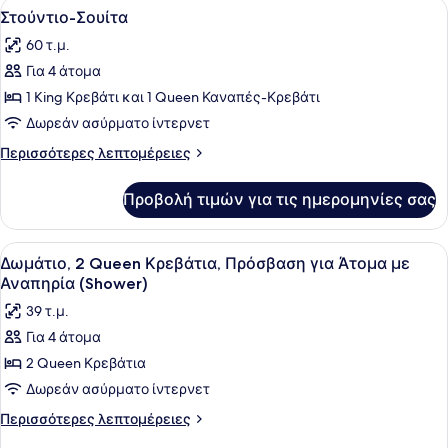
Προβολή
Ένα δωμάτιο ξενοδοχείου με ένα με
6
Στούντιο-Σουίτα
όλων
60 τ.μ.
των
Για 4 άτομα
φωτογραφιών
για
1 King Κρεβάτι και 1 Queen Καναπές-Κρεβάτι
Στούντιο-
Δωρεάν ασύρματο ίντερνετ
Σουίτα
Περισσότερες
Περισσότερες λεπτομέρειες
λεπτομέρειες
για
Προβολή τιμών για τις ημερομηνίες σας
Στούντιο-
Σουίτα
Προβολή
Κλινοσκεπάσματα υψηλής ποιότητ
4
Δωμάτιο, 2 Queen Κρεβάτια, Πρόσβαση για Άτομα με
όλων
Αναπηρία (Shower)
των
39 τ.μ.
φωτογραφιών
Για 4 άτομα
για
2 Queen Κρεβάτια
Δωμάτιο,
2
Δωρεάν ασύρματο ίντερνετ
Queen
Περισσότερες
Περισσότερες λεπτομέρειες
Κρεβάτια,
λεπτομέρειες