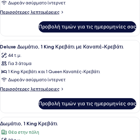
Δωμάτιο,
Δωρεάν ασύρματο ίντερνετ
2
Περισσότερες
Περισσότερες λεπτομέρειες
Queen
λεπτομέρειες
Κρεβάτια
για
Προβολή τιμών για τις ημερομηνίες σας
Δωμάτιο,
2
Queen
Προβολή
Deluxe Δωμάτιο, 1 King Κρεβάτι μ
6
Κρεβάτια
Deluxe Δωμάτιο, 1 King Κρεβάτι με Καναπέ-Κρεβάτι
όλων
44 τ.μ.
των
Για 3 άτομα
φωτογραφιών
για
1 King Κρεβάτι και 1 Queen Καναπές-Κρεβάτι
Deluxe
Δωρεάν ασύρματο ίντερνετ
Δωμάτιο,
Περισσότερες
Περισσότερες λεπτομέρειες
1
λεπτομέρειες
King
για
Προβολή τιμών για τις ημερομηνίες σας
Deluxe
Κρεβάτι
Δωμάτιο,
με
1
Προβολή
Κλινοσκεπάσματα υψηλής ποιότητ
Καναπέ-
6
King
Δωμάτιο, 1 King Κρεβάτι
όλων
Κρεβάτι
Κρεβάτι
Θέα στην πόλη
με
των
Καναπέ-