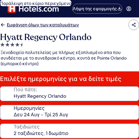
Παράλειψη στο κύριο περιεχόμενο
Λήψη της εφαρμογής
Εμφάνιση όλων των καταλυμάτων
Hyatt Regency Orlando
Κατάλυμα
με
Ξενοδοχείο πολυτελείας με πλήρως εξοπλισμένο σπα που
4.5
συνδέεται με το συνεδριακό κέντρο, κοντά σε Pointe Orlando
(εμπορικό κέντρο)
αστέρια
Επιλέξτε ημερομηνίες για να δείτε τιμές
Πού πάτε;
Ημερομηνίες
Ταξιδιώτες