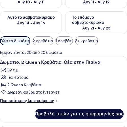
Αυγ 10 - Αυγ 11
Αυγ 11 - Αυγ 12
Έλεγχος διαθεσιμότητας για αυτό το σαββατοκύριακο Αυγ 1
Έλεγχος διαθεσιμότητας για
Αυτό το σαββατοκύριακο
Το επόμενο
σαββατοκύριακο
Αυγ 14 - Αυγ 16
Αυγ 21 - Αυγ 23
Διαθέσιμα
Όλα τα δωμάτια
2 κρεβάτια
1 κρεβάτι
3+ κρεβάτια
φίλτρα
για
Εμφανίζονται 20 από 20 δωμάτια
τα
Προβολή
Κλινοσκεπάσματα υψηλής ποιότητ
6
Δωμάτιο, 2 Queen Κρεβάτια, Θέα στην Πισίνα
δωμάτια
όλων
39 τ.μ.
των
Για 4 άτομα
φωτογραφιών
για
2 Queen Κρεβάτια
Δωμάτιο,
Δωρεάν ασύρματο ίντερνετ
2
Περισσότερες
Περισσότερες λεπτομέρειες
Queen
λεπτομέρειες
Κρεβάτια,
για
Προβολή τιμών για τις ημερομηνίες σας
Δωμάτιο,
Θέα
2
στην
Queen