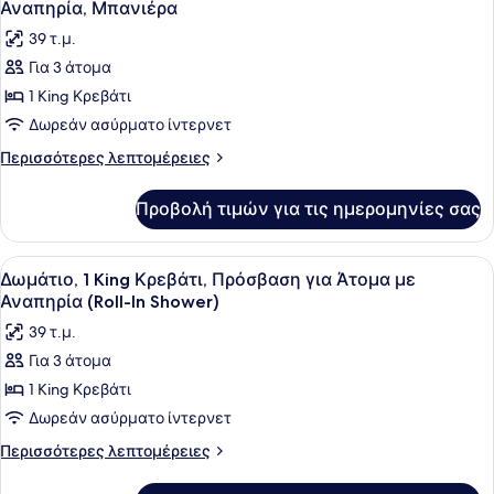
Αναπηρία, Μπανιέρα
των
39 τ.μ.
φωτογραφιών
Για 3 άτομα
για
1 King Κρεβάτι
Club
Δωμάτιο,
Δωρεάν ασύρματο ίντερνετ
1
Περισσότερες
Περισσότερες λεπτομέρειες
King
λεπτομέρειες
για
Κρεβάτι,
Προβολή τιμών για τις ημερομηνίες σας
Club
Πρόσβαση
Δωμάτιο,
για
1
Προβολή
Κλινοσκεπάσματα υψηλής ποιότητ
3
Άτομα
King
Δωμάτιο, 1 King Κρεβάτι, Πρόσβαση για Άτομα με
όλων
Κρεβάτι,
με
Αναπηρία (Roll-In Shower)
Πρόσβαση
των
Αναπηρία,
39 τ.μ.
για
φωτογραφιών
Μπανιέρα
Άτομα
Για 3 άτομα
για
με
1 King Κρεβάτι
Δωμάτιο,
Αναπηρία,
Μπανιέρα
1
Δωρεάν ασύρματο ίντερνετ
King
Περισσότερες
Περισσότερες λεπτομέρειες
Κρεβάτι,
λεπτομέρειες
για