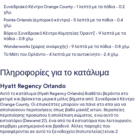
Συνεδριακό Κέντρο Orange County
- 1 λεπτό με τα πόδια
- 0.2
χλμ.
Pointe Orlando (εμπορικό κέντρο)
- 5 λεπτά με τα πόδια
- 0.4
χλμ.
Βόρειο Συνεδριακό Κέντρο Κομητείας Όραντζ
- 9 λεπτά με τα
πόδια
- 0.8 χλμ.
Wonderworks (χώρος αναψυχής)
- 9 λεπτά με τα πόδια
- 0.8 χλμ.
Το Μάτι του Ορλάντο
- 4 λεπτά με το αυτοκίνητο
- 2.4 χλμ.
Πληροφορίες για το κατάλυμα
Hyatt Regency Orlando
Αυτό το κατάλυμα (Hyatt Regency Orlando) διαθέτει βεράντα στο
ρετιρέ και βρίσκεται μερικά μόλις βήματα από: Συνεδριακό Κέντρο
Orange County. Οι επισκέπτες μπορούν να πάνε στο σπα για να
απολαύσουν περιποιήσεις όπως βαθύ μασάζ ιστών, θεραπείες
περιποίησης προσώπου ή απολέπιση σώματος, ενώ αυτό το
εστιατόριο (Descend 21), ένα από τα 4 εστιατόρια που λειτουργούν,
σερβίρει μεσημεριανό και βραδινό. Άλλες παροχές που
προσφέρονται σε αυτό το ξενοδοχείο (πολυτελείας) είναι 2