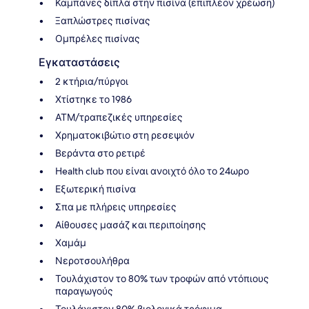
Καμπάνες δίπλα στην πισίνα (επιπλέον χρέωση)
Ξαπλώστρες πισίνας
Ομπρέλες πισίνας
Εγκαταστάσεις
2 κτήρια/πύργοι
Χτίστηκε το 1986
ΑΤΜ/τραπεζικές υπηρεσίες
Χρηματοκιβώτιο στη ρεσεψιόν
Βεράντα στο ρετιρέ
Health club που είναι ανοιχτό όλο το 24ωρο
Εξωτερική πισίνα
Σπα με πλήρεις υπηρεσίες
Αίθουσες μασάζ και περιποίησης
Χαμάμ
Νεροτσουλήθρα
Τουλάχιστον το 80% των τροφών από ντόπιους
παραγωγούς
Τουλάχιστον 80% βιολογικά τρόφιμα