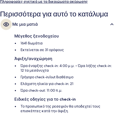
μπαρ/lounge, εξωτερική πισίνα και μπαρ δίπλα στην πισίνα. Για την
Πληροφορίες σχετικά με τα δικαιώματα ακύρωσης
πισίνα και το εξυπηρετικό προσωπικό τα καταλύματα λαμβάνουν
εξαιρετική βαθμολογία από τους ταξιδιώτες.
Περισσότερα για αυτό το κατάλυμα
Με μια ματιά
Μέγεθος ξενοδοχείου
1641 δωμάτια
Εκτείνεται σε 31 ορόφους
Άφιξη/αναχώρηση
Ώρα έναρξης check-in: 4:00 μ.μ. – Ώρα λήξης check-in:
12 τα μεσάνυχτα
Γρήγορο check-in/out διαθέσιμο
Ελάχιστη ηλικία για check-in: 21
Ώρα check-out: 11:00 π.μ.
Ειδικές οδηγίες για το check-in
Το προσωπικό της ρεσεψιόν θα υποδεχτεί τους
επισκέπτες κατά την άφιξη.