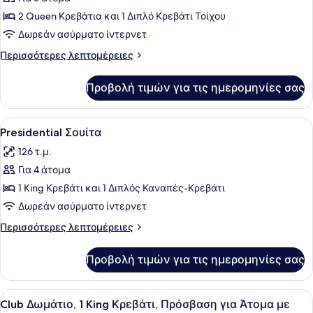
φωτογραφιών
για
2 Queen Κρεβάτια και 1 Διπλό Κρεβάτι Τοίχου
Family
Δωρεάν ασύρματο ίντερνετ
Σουίτα
Περισσότερες
Περισσότερες λεπτομέρειες
λεπτομέρειες
για
Προβολή τιμών για τις ημερομηνίες σας
Family
Σουίτα
Προβολή
Presidential Σουίτα | Κλινοσκεπάσ
7
Presidential Σουίτα
όλων
126 τ.μ.
των
Για 4 άτομα
φωτογραφιών
για
1 King Κρεβάτι και 1 Διπλός Καναπές-Κρεβάτι
Presidential
Δωρεάν ασύρματο ίντερνετ
Σουίτα
Περισσότερες
Περισσότερες λεπτομέρειες
λεπτομέρειες
για
Προβολή τιμών για τις ημερομηνίες σας
Presidential
Σουίτα
Προβολή
Κλινοσκεπάσματα υψηλής ποιότητ
5
Club Δωμάτιο, 1 King Κρεβάτι, Πρόσβαση για Άτομα με
όλων