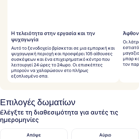
Η τελειότητα στην εργασία και την
Άφθον
ψυχαγωγία
Οι λάτρ
εστιατ
Αυτό το ξενοδοχείο βρίσκεται σε μια εμπορική και
μαγαζιο
ψυχαγωγική περιοχή και προσφέρει 105 αίθουσες
μπαρ κα
συσκέψεων και ένα επιχειρηματικό κέντρο που
τον παρ
λειτουργεί 24 ώρες το 24ωρο. Οι επισκέπτες
μπορούν να χαλαρώσουν στο πλήρως
εξοπλισμένο σπα.
Επιλογές δωματίων
Ελέγξτε τη διαθεσιμότητα για αυτές τις
ημερομηνίες
Έλεγχος διαθεσιμότητας για απόψε Αυγ 10 - Αυγ 11
Έλεγχος διαθεσιμότητας για α
Απόψε
Αύριο