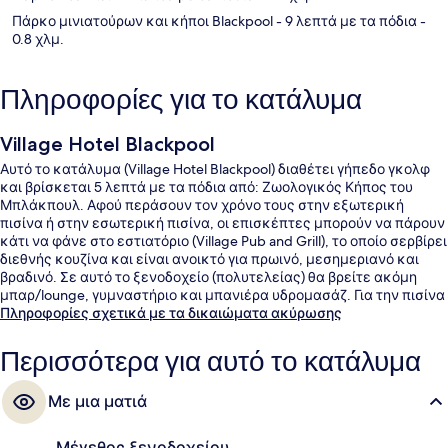
Πάρκο μινιατούρων και κήποι Blackpool
- 9 λεπτά με τα πόδια
-
0.8 χλμ.
Πληροφορίες για το κατάλυμα
Village Hotel Blackpool
Αυτό το κατάλυμα (Village Hotel Blackpool) διαθέτει γήπεδο γκολφ
και βρίσκεται 5 λεπτά με τα πόδια από: Ζωολογικός Κήπος του
Μπλάκπουλ. Αφού περάσουν τον χρόνο τους στην εξωτερική
πισίνα ή στην εσωτερική πισίνα, οι επισκέπτες μπορούν να πάρουν
κάτι να φάνε στο εστιατόριο (Village Pub and Grill), το οποίο σερβίρει
διεθνής κουζίνα και είναι ανοικτό για πρωινό, μεσημεριανό και
βραδινό. Σε αυτό το ξενοδοχείο (πολυτελείας) θα βρείτε ακόμη
μπαρ/lounge, γυμναστήριο και μπανιέρα υδρομασάζ. Για την πισίνα
και το εξυπηρετικό προσωπικό τα καταλύματα λαμβάνουν
Πληροφορίες σχετικά με τα δικαιώματα ακύρωσης
εξαιρετική βαθμολογία από τους ταξιδιώτες.
Περισσότερα για αυτό το κατάλυμα
Με μια ματιά
Μέγεθος ξενοδοχείου