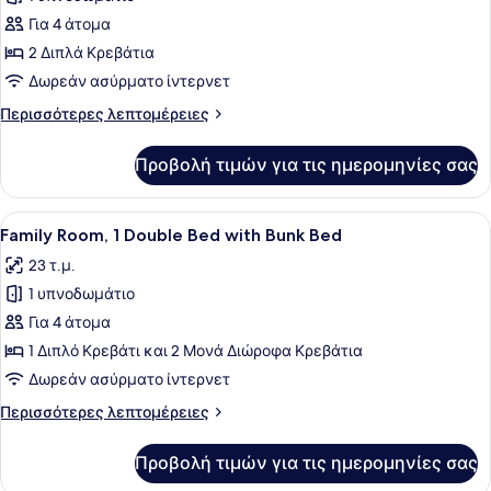
φωτογραφιών
με
για
Για 4 άτομα
Καναπέ-
Family
Κρεβάτι
2 Διπλά Κρεβάτια
Δωμάτιο,
Δωρεάν ασύρματο ίντερνετ
2
Περισσότερες
Περισσότερες λεπτομέρειες
Διπλά
λεπτομέρειες
Κρεβάτια
για
Προβολή τιμών για τις ημερομηνίες σας
Family
Δωμάτιο,
2
Προβολή
Ένα σύγχρονο δωμάτιο ξενοδοχείου 
7
Διπλά
Family Room, 1 Double Bed with Bunk Bed
όλων
Κρεβάτια
23 τ.μ.
των
1 υπνοδωμάτιο
φωτογραφιών
για
Για 4 άτομα
Family
1 Διπλό Κρεβάτι και 2 Μονά Διώροφα Κρεβάτια
Room,
Δωρεάν ασύρματο ίντερνετ
1
Περισσότερες
Περισσότερες λεπτομέρειες
Double
λεπτομέρειες
Bed
για
Προβολή τιμών για τις ημερομηνίες σας
Family
with
Room,