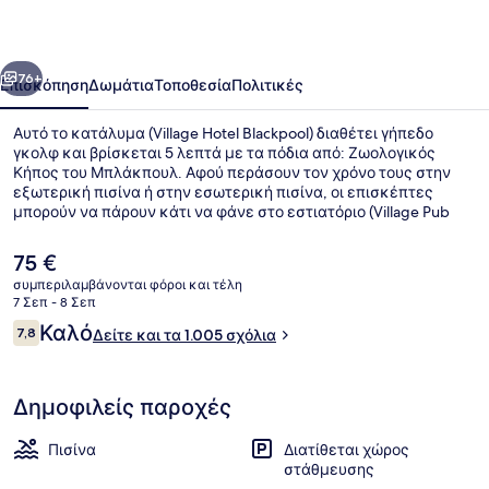
οηγούμενο
Επόμενο
76+
Επισκόπηση
Δωμάτια
Τοποθεσία
Πολιτικές
Αυτό το κατάλυμα (Village Hotel Blackpool) διαθέτει γήπεδο
γκολφ και βρίσκεται 5 λεπτά με τα πόδια από: Ζωολογικός
Κήπος του Μπλάκπουλ. Αφού περάσουν τον χρόνο τους στην
εξωτερική πισίνα ή στην εσωτερική πισίνα, οι επισκέπτες
μπορούν να πάρουν κάτι να φάνε στο εστιατόριο (Village Pub
and Grill), το οποίο σερβίρει διεθνής κουζίνα και είναι ανοικτό
για πρωινό, μεσημεριανό και βραδινό. Σε αυτό το ξενοδοχείο
Η
75 €
(πολυτελείας) θα βρείτε ακόμη μπαρ/lounge, γυμναστήριο και
τρέχουσα
συμπεριλαμβάνονται φόροι και τέλη
μπανιέρα υδρομασάζ. Για την πισίνα και το εξυπηρετικό
τιμή
7 Σεπ - 8 Σεπ
προσωπικό τα καταλύματα λαμβάνουν εξαιρετική βαθμολογία
Εσωτερική μπανιέρα σπα
είναι
Σχόλια
από τους ταξιδιώτες.
Καλό
7,8
Δείτε και τα 1.005 σχόλια
75 €
7,8 στα 10
Δημοφιλείς παροχές
Πισίνα
Διατίθεται χώρος
στάθμευσης