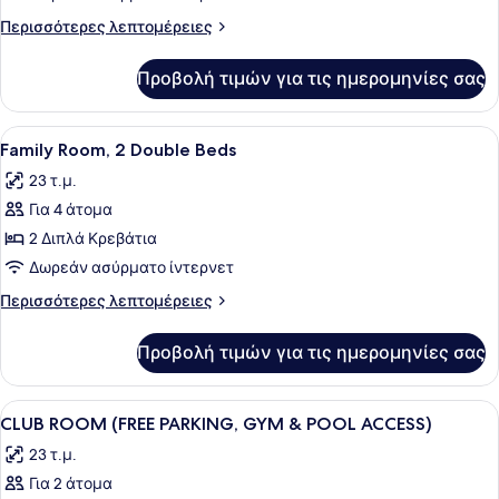
1
Περισσότερες
Περισσότερες λεπτομέρειες
Double
λεπτομέρειες
Bed
για
Προβολή τιμών για τις ημερομηνίες σας
Accessible
Double,
1
Προβολή
Ένα δωμάτιο ξενοδοχείου με ένα μ
8
Double
Family Room, 2 Double Beds
όλων
Bed
23 τ.μ.
των
Για 4 άτομα
φωτογραφιών
για
2 Διπλά Κρεβάτια
Family
Δωρεάν ασύρματο ίντερνετ
Room,
Περισσότερες
Περισσότερες λεπτομέρειες
2
λεπτομέρειες
Double
για
Προβολή τιμών για τις ημερομηνίες σας
Family
Beds
Room,
2
Προβολή
Ένα σύγχρονο υπνοδωμάτιο με ένα 
8
Double
CLUB ROOM (FREE PARKING, GYM & POOL ACCESS)
όλων
Beds
23 τ.μ.
των
Για 2 άτομα
φωτογραφιών