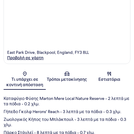
East Park Drive, Blackpool, England, FY3 8LL
Προβολή σε χάρτη
Χάρτης
Τι υπάρχει σε
Τρόποι μετακίνησης
Εστιατόρια
κοντινή απόσταση
Καταφύγιο Φύσης Marton Mere Local Nature Reserve
- 2 λεπτά με
τα πόδια
- 0.2 χλμ.
Γήπεδο Γκολφ Herons' Reach
- 3 λεπτά με τα πόδια
- 0.3 χλμ.
Ζωολογικός Κήπος του Μπλάκπουλ
- 3 λεπτά με τα πόδια
- 0.3
χλμ.
Πάρκο Στάνλεϊ
- 8 λεπτά με τα πόδια
- 0.7 χλμ.