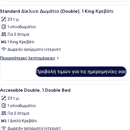
Bunk
1
Προβολή
Ένα σύγχρονο υπνοδωμάτιο με ένα 
Bed
8
Double
Standard Δίκλινο Δωμάτιο (Double), 1 King Κρεβάτι
όλων
Bed
23 τ.μ.
with
των
Bunk
1 υπνοδωμάτιο
φωτογραφιών
Bed
για
Για 2 άτομα
Standard
1 King Κρεβάτι
Δίκλινο
Δωρεάν ασύρματο ίντερνετ
Δωμάτιο
Περισσότερες
Περισσότερες λεπτομέρειες
(Double),
λεπτομέρειες
1
για
Προβολή τιμών για τις ημερομηνίες σας
Standard
King
Δίκλινο
Κρεβάτι
Δωμάτιο
Προβολή
Ένα σύγχρονο υπνοδωμάτιο με ένα 
6
(Double),
Accessible Double, 1 Double Bed
όλων
1
23 τ.μ.
King
των
Κρεβάτι
1 υπνοδωμάτιο
φωτογραφιών
για
Για 2 άτομα
Accessible
1 Διπλό Κρεβάτι
Double,
Δωρεάν ασύρματο ίντερνετ