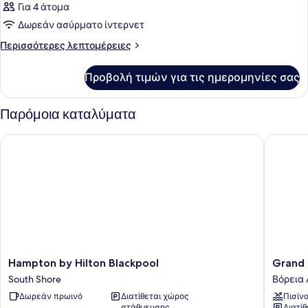
Για 4 άτομα
Δωρεάν ασύρματο ίντερνετ
Περισσότερες
Περισσότερες λεπτομέρειες
λεπτομέρειες
για
Προβολή τιμών για τις ημερομηνίες σας
Δωμάτιο
Παρόμοια καταλύματα
Hampton by Hilton Blackpool
Grand Ho
Hampton
Grand
Hampton by Hilton Blackpool
Grand 
by
Hotel
South Shore
Βόρεια
Hilton
Blackpo
Δωρεάν πρωινό
Διατίθεται χώρος
Πισίν
Blackpool
Βόρεια
στάθμευσης
Διατί