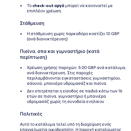
Το
check-out αργά
μπορεί να κανονιστεί με
επιπλέον χρέωση
Στάθμευση
Η στάθμευση χωρίς παρκαδόρο κοστίζει 10 GBP
(ανά διανυκτέρευση)
Πισίνα, σπα και γυμναστήριο (κατά
περίπτωση)
Χρέωση χρήσης παροχών: 5.00 GBP ανά κατάλυμα,
ανά διανυκτέρευση. Στις παροχές
περιλαμβάνονται εγκαταστάσεις γυμναστηρίου,
σάουνα, μπανιέρα υδρομασάζ και πισίνα.
Δεν επιτρέπεται η είσοδος σε παιδιά κάτω των 16
ετών σε πισίνα, γυμναστήριο ή μπανιέρα
υδρομασάζ χωρίς τη συνοδεία ενηλίκου
Πολιτικές
Αυτό το κατάλυμα τελεί υπό τη διαχείριση ενός
επαγγελματία οικοδεσπότη. Η παροχή καταλύματος