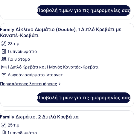
λεπτομέρειες
Μονά
για
Προβολή τιμών για τις ημερομηνίες σας
Δίκλινο
Κρεβάτια
Δωμάτιο
(Twin),
Προβολή
Ένα σύγχρονο υπνοδωμάτιο με ένα 
9
2
Family Δίκλινο Δωμάτιο (Double), 1 Διπλό Κρεβάτι με
όλων
Μονά
Καναπέ-Κρεβάτι
Κρεβάτια
των
23 τ.μ.
φωτογραφιών
1 υπνοδωμάτιο
για
Για 3 άτομα
Family
Δίκλινο
1 Διπλό Κρεβάτι και 1 Μονός Καναπές-Κρεβάτι
Δωμάτιο
Δωρεάν ασύρματο ίντερνετ
(Double),
Περισσότερες
Περισσότερες λεπτομέρειες
1
λεπτομέρειες
Διπλό
για
Προβολή τιμών για τις ημερομηνίες σας
Family
Κρεβάτι
Δίκλινο
με
Δωμάτιο
Προβολή
Ένα δωμάτιο ξενοδοχείου με ένα μ
Καναπέ-
9
(Double),
Family Δωμάτιο, 2 Διπλά Κρεβάτια
όλων
1
Κρεβάτι
25 τ.μ.
Διπλό
των
Κρεβάτι
1 υπνοδωμάτιο