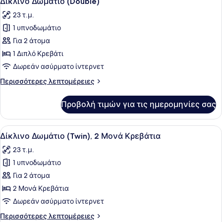
Δίκλινο Δωμάτιο (Double)
όλων
&
23 τ.μ.
POOL
των
ACCESS)
1 υπνοδωμάτιο
φωτογραφιών
για
Για 2 άτομα
Δίκλινο
1 Διπλό Κρεβάτι
Δωμάτιο
Δωρεάν ασύρματο ίντερνετ
(Double)
Περισσότερες
Περισσότερες λεπτομέρειες
λεπτομέρειες
για
Προβολή τιμών για τις ημερομηνίες σας
Δίκλινο
Δωμάτιο
(Double)
Προβολή
Ένα δωμάτιο ξενοδοχείου με δύο κ
7
Δίκλινο Δωμάτιο (Twin), 2 Μονά Κρεβάτια
όλων
23 τ.μ.
των
1 υπνοδωμάτιο
φωτογραφιών
για
Για 2 άτομα
Δίκλινο
2 Μονά Κρεβάτια
Δωμάτιο
Δωρεάν ασύρματο ίντερνετ
(Twin),
Περισσότερες
Περισσότερες λεπτομέρειες
2