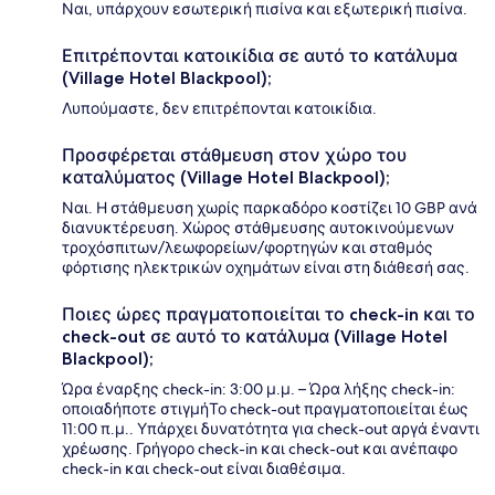
Ναι, υπάρχουν εσωτερική πισίνα και εξωτερική πισίνα.
Επιτρέπονται κατοικίδια σε αυτό το κατάλυμα
(Village Hotel Blackpool);
Λυπούμαστε, δεν επιτρέπονται κατοικίδια.
Προσφέρεται στάθμευση στον χώρο του
καταλύματος (Village Hotel Blackpool);
Ναι. Η στάθμευση χωρίς παρκαδόρο κοστίζει 10 GBP ανά
διανυκτέρευση. Χώρος στάθμευσης αυτοκινούμενων
τροχόσπιτων/λεωφορείων/φορτηγών και σταθμός
φόρτισης ηλεκτρικών οχημάτων είναι στη διάθεσή σας.
Ποιες ώρες πραγματοποιείται το check-in και το
check-out σε αυτό το κατάλυμα (Village Hotel
Blackpool);
Ώρα έναρξης check-in: 3:00 μ.μ. – Ώρα λήξης check-in:
οποιαδήποτε στιγμήΤο check-out πραγματοποιείται έως
11:00 π.μ.. Υπάρχει δυνατότητα για check-out αργά έναντι
χρέωσης. Γρήγορο check-in και check-out και ανέπαφο
check-in και check-out είναι διαθέσιμα.