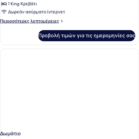
για
1 King Κρεβάτι
CLUB
Δωρεάν ασύρματο ίντερνετ
ROOM
Περισσότερες
Περισσότερες λεπτομέρειες
(FREE
λεπτομέρειες
PARKING,
για
Προβολή τιμών για τις ημερομηνίες σας
CLUB
GYM
ROOM
&
(FREE
POOL
PARKING,
GYM
ACCESS)
&
POOL
ACCESS)
Δωμάτιο