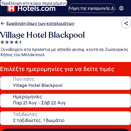
Παράλειψη στο κύριο περιεχόμενο
Λήψη της εφαρμογής
Εμφάνιση όλων των καταλυμάτων
Village Hotel Blackpool
Κατάλυμα
με
Ξενοδοχείο στα προάστια με γήπεδο γκολφ, κοντά σε Ζωολογικός
4.5
Κήπος του Μπλάκπουλ
αστέρια
Επιλέξτε ημερομηνίες για να δείτε τιμές
Πού πάτε;
Ημερομηνίες
Ταξιδιώτες