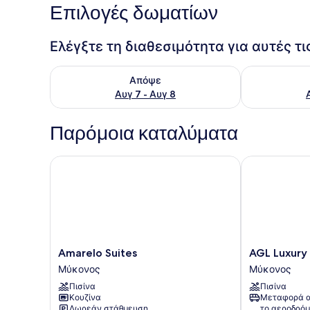
Επιλογές δωματίων
Ελέγξτε τη διαθεσιμότητα για αυτές τ
Έλεγχος διαθεσιμότητας για απόψε Αυγ 7 - Αυγ 8
Έλεγχος διαθ
Απόψε
Αυγ 7 - Αυγ 8
Παρόμοια καταλύματα
Amarelo Suites
AGL Luxury Vi
Amarelo
AGL
Amarelo Suites
AGL Luxury 
Suites
Luxury
Μύκονος
Μύκονος
Μύκονος
Villas
Πισίνα
Πισίνα
Μύκονος
Κουζίνα
Μεταφορά α
Δωρεάν στάθμευση
το αεροδρόμ