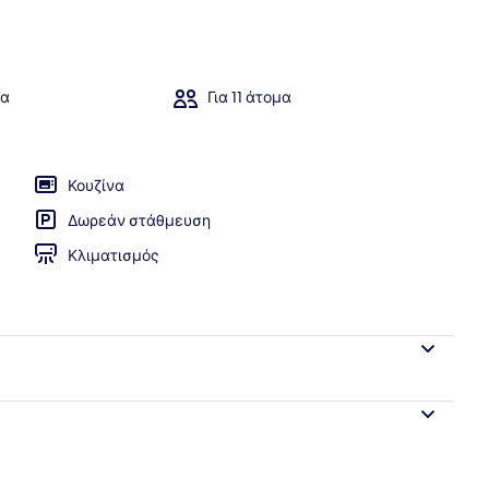
θριο
ια
Για 11 άτομα
Κουζίνα
Δωρεάν στάθμευση
Κλιματισμός