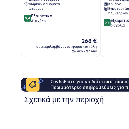
Δωρεάν ασύρματο
Κουζίνα
ίντερνετ
Εγκαταστάσ
πλυντηρίων
9.4
Εξαιρετικό
9,4
9.6
Εξαιρετι
στα
31 σχόλια
9,6
στα
5 σχόλια
10,
10,
Εξαιρετικό,
Εξαιρετικό,
31
Η
268 €
5
σχόλια
τιμή
σχόλια
συμπεριλαμβάνονται φόροι και τέλη
είναι
26 Αυγ - 27 Αυγ
268 €
Συνδεθείτε για να δείτε εκπτώσει
Περισσότερες επιβραβεύσεις για π
Σχετικά με την περιοχή