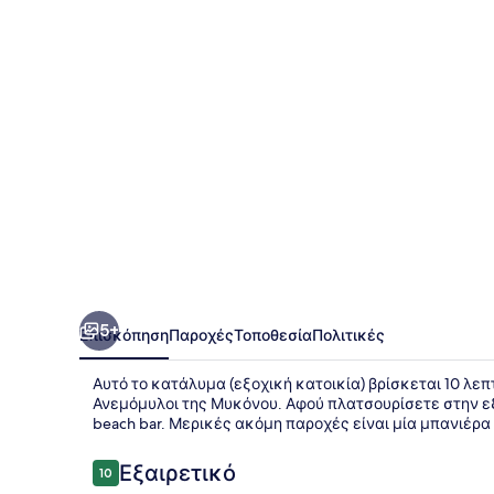
I
5+
Επισκόπηση
Παροχές
Τοποθεσία
Πολιτικές
Αυτό το κατάλυμα (εξοχική κατοικία) βρίσκεται 10 λεπ
Ανεμόμυλοι της Μυκόνου. Αφού πλατσουρίσετε στην εξ
beach bar. Μερικές ακόμη παροχές είναι μία μπανιέρα 
Σχόλια
Εξαιρετικό
10
10 στα 10