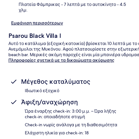
Πλατεία Φάμπρικας
- 7 λεπτά με το αυτοκίνητο
- 4.5
χλμ.
Εμφάνιση περισσότερων
Psarou Black Villa I
Αυτό το κατάλυμα (εξοχική κατοικία) βρίσκεται 10 λεπτά με το
Ανεμόμυλοι της Μυκόνου. Αφού πλατσουρίσετε στην εξωτερική
beach bar. Μερικές ακόμη παροχές είναι μία μπανιέρα υδρομασά
Πληροφορίες σχετικά με τα δικαιώματα ακύρωσης
Μέγεθος καταλύματος
Ιδιωτικό εξοχικό
Άφιξη/αναχώρηση
Ώρα έναρξης check-in: 3:00 μ.μ. – Ώρα λήξης
check-in: οποιαδήποτε στιγμή
Check-in νωρίς ανάλογα με τη διαθεσιμότητα
Ελάχιστη ηλικία για check-in: 18