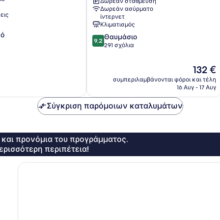
Δωρεάν στάθμευση
Δωρεάν ασύρματο
εις
ίντερνετ
Κλιματισμός
κό
9.2
Θαυμάσιο
9,2
στα
291 σχόλια
10,
Θαυμάσιο,
Η
132 €
291
τιμή
συμπεριλαμβάνονται φόροι και τέλη
σχόλια
είναι
16 Αυγ - 17 Αυγ
132 €
Σύγκριση παρόμοιων καταλυμάτων
ς και προνόμια του προγράμματος.
ερισσότερη περιπέτεια!