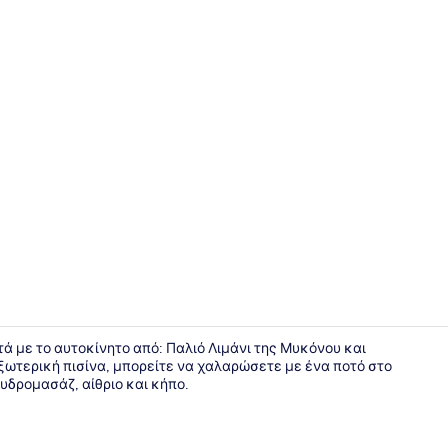
Executive Β
τά με το αυτοκίνητο από: Παλιό Λιμάνι της Μυκόνου και
ωτερική πισίνα, μπορείτε να χαλαρώσετε με ένα ποτό στο
υδρομασάζ, αίθριο και κήπο.
Executive Β