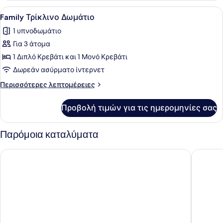
Προβολή
Ένα δωμάτιο ξενοδοχείου με δύο κρ
1
Family Τρίκλινο Δωμάτιο
όλων
1 υπνοδωμάτιο
των
Για 3 άτομα
φωτογραφιών
για
1 Διπλό Κρεβάτι και 1 Μονό Κρεβάτι
Family
Δωρεάν ασύρματο ίντερνετ
Τρίκλινο
Περισσότερες
Περισσότερες λεπτομέρειες
Δωμάτιο
λεπτομέρειες
για
Προβολή τιμών για τις ημερομηνίες σας
Family
Τρίκλινο
Δωμάτιο
Παρόμοια καταλύματα
MARİNE VİEW HOTEL
My Pala