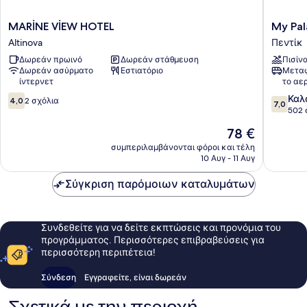
MARİNE
My
MARİNE VİEW HOTEL
My Pa
VİEW
Palace
Altinova
Πεντίκ
HOTEL
Rooms
Δωρεάν πρωινό
Δωρεάν στάθμευση
Πισίν
Altinova
Πεντίκ
Δωρεάν ασύρματο
Εστιατόριο
Μεταφ
ίντερνετ
το αε
4.0
7.0
Καλ
4,0
2 σχόλια
7,0
στα
στα
502 
10,
10,
Η
78 €
2
Καλό,
τιμή
σχόλια
502
συμπεριλαμβάνονται φόροι και τέλη
είναι
10 Αυγ - 11 Αυγ
σχόλια
78 €
Σύγκριση παρόμοιων καταλυμάτων
Συνδεθείτε για να δείτε εκπτώσεις και προνόμια του
προγράμματος. Περισσότερες επιβραβεύσεις για
περισσότερη περιπέτεια!
Σύνδεση
Εγγραφείτε, είναι δωρεάν