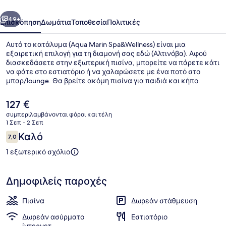
οηγούμενο
Επόμενο
49+
Επισκόπηση
Δωμάτια
Τοποθεσία
Πολιτικές
Αυτό το κατάλυμα (Aqua Marin Spa&Wellness) είναι μια
εξαιρετική επιλογή για τη διαμονή σας εδώ (Αλτινόβα). Αφού
διασκεδάσετε στην εξωτερική πισίνα, μπορείτε να πάρετε κάτι
να φάτε στο εστιατόριο ή να χαλαρώσετε με ένα ποτό στο
μπαρ/lounge. Θα βρείτε ακόμη πισίνα για παιδιά και κήπο.
Η
127 €
τρέχουσα
συμπεριλαμβάνονται φόροι και τέλη
τιμή
1 Σεπ - 2 Σεπ
Υδάτινο πάρκο
είναι
Σχόλια
Καλό
7,0
127 €
7,0 στα 10
1 εξωτερικό σχόλιο
Δημοφιλείς παροχές
Πισίνα
Δωρεάν στάθμευση
Δωρεάν ασύρματο
Εστιατόριο