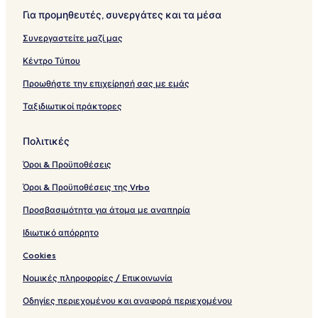
q
e
a
Για προμηθευτές, συνεργάτες και τα μέσα
u
n
a
t
Συνεργαστείτε μαζί μας
e
r
Κέντρο Τύπου
Προωθήστε την επιχείρησή σας με εμάς
Ταξιδιωτικοί πράκτορες
Πολιτικές
Όροι & Προϋποθέσεις
Όροι & Προϋποθέσεις της Vrbo
Προσβασιμότητα για άτομα με αναπηρία
Ιδιωτικό απόρρητο
Cookies
Νομικές πληροφορίες / Επικοινωνία
Οδηγίες περιεχομένου και αναφορά περιεχομένου