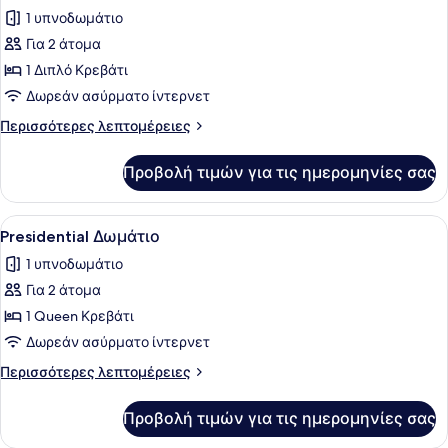
όλων
1 υπνοδωμάτιο
των
Για 2 άτομα
φωτογραφιών
για
1 Διπλό Κρεβάτι
Δίκλινο
Δωρεάν ασύρματο ίντερνετ
Δωμάτιο
Περισσότερες
Περισσότερες λεπτομέρειες
(Double),
λεπτομέρειες
1
για
Προβολή τιμών για τις ημερομηνίες σας
Δίκλινο
Διπλό
Δωμάτιο
Κρεβάτι
(Double),
Προβολή
Presidential Δωμάτιο | Χρηματοκιβώ
3
1
Presidential Δωμάτιο
όλων
Διπλό
1 υπνοδωμάτιο
Κρεβάτι
των
Για 2 άτομα
φωτογραφιών
για
1 Queen Κρεβάτι
Presidential
Δωρεάν ασύρματο ίντερνετ
Δωμάτιο
Περισσότερες
Περισσότερες λεπτομέρειες
λεπτομέρειες
για
Προβολή τιμών για τις ημερομηνίες σας
Presidential
Δωμάτιο