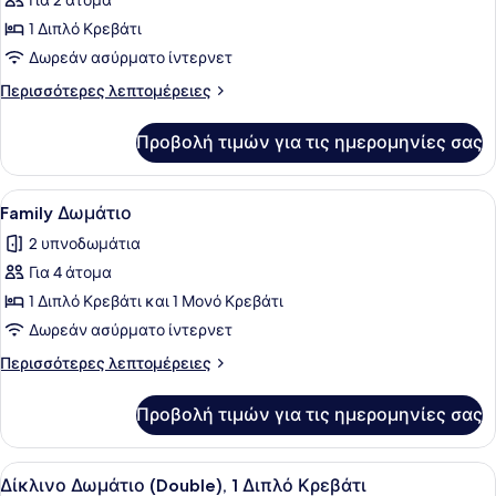
Για 2 άτομα
φωτογραφιών
για
1 Διπλό Κρεβάτι
Deluxe
Δωρεάν ασύρματο ίντερνετ
Δωμάτιο
Περισσότερες
Περισσότερες λεπτομέρειες
λεπτομέρειες
για
Προβολή τιμών για τις ημερομηνίες σας
Deluxe
Δωμάτιο
Προβολή
Ένα καλαίσθητα διακοσμημένο δωμάτ
4
Family Δωμάτιο
όλων
2 υπνοδωμάτια
των
Για 4 άτομα
φωτογραφιών
για
1 Διπλό Κρεβάτι και 1 Μονό Κρεβάτι
Family
Δωρεάν ασύρματο ίντερνετ
Δωμάτιο
Περισσότερες
Περισσότερες λεπτομέρειες
λεπτομέρειες
για
Προβολή τιμών για τις ημερομηνίες σας
Family
Δωμάτιο
Προβολή
Ένα δωμάτιο ξενοδοχείου με ένα με
3
Δίκλινο Δωμάτιο (Double), 1 Διπλό Κρεβάτι