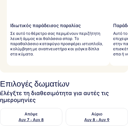
Ιδιωτικός παράδεισος παραλίας
Παράδε
Σε αυτό το θέρετρο σας περιμένουν περιζήτητη
Αυτό το
λευκή άμμος και θαλάσσια σπορ. Το
επιχειρ
παραθαλάσσιο καταφύγιο προσφέρει ιστιοπλοΐα,
στην πα
κολύμβηση με αναπνευστήρα και γιόγκα δίπλα
επισκέ
στα κύματα.
σπα ή ν
Επιλογές δωματίων
Ελέγξτε τη διαθεσιμότητα για αυτές τις
ημερομηνίες
Έλεγχος διαθεσιμότητας για απόψε Αυγ 7 - Αυγ 8
Έλεγχος διαθεσιμότητας για 
Απόψε
Αύριο
Αυγ 7 - Αυγ 8
Αυγ 8 - Αυγ 9