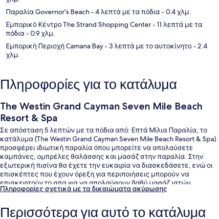
Παραλία Governor's Beach
- 4 λεπτά με τα πόδια
- 0.4 χλμ.
Εμπορικό Κέντρο The Strand Shopping Center
- 11 λεπτά με τα
πόδια
- 0.9 χλμ.
Εμπορική Περιοχή Camana Bay
- 3 λεπτά με το αυτοκίνητο
- 2.4
χλμ.
Πληροφορίες για το κατάλυμα
The Westin Grand Cayman Seven Mile Beach
Resort & Spa
Σε απόσταση 5 λεπτών με τα πόδια από: Επτά Μίλια Παραλία, το
κατάλυμα (The Westin Grand Cayman Seven Mile Beach Resort & Spa)
προσφέρει ιδιωτική παραλία όπου μπορείτε να απολαύσετε
καμπάνες, ομπρέλες θαλάσσης και μασάζ στην παραλία. Στην
εξωτερική πισίνα θα έχετε την ευκαιρία να διασκεδάσετε, ενώ οι
επισκέπτες που έχουν όρεξη για περιποιήσεις μπορούν να
επισκεφτούν το σπα για να απολαύσουν βαθύ μασάζ ιστών,
Πληροφορίες σχετικά με τα δικαιώματα ακύρωσης
περιτυλίξεις σώματος και θεραπείες περιποίησης προσώπου. Το
εστιατόριο (Beach House), ένα από τα 6 εστιατόρια, σερβίρει
Περισσότερα για αυτό το κατάλυμα
θαλασσινά και είναι ανοικτό για βραδινό. Σε αυτό το θέρετρο
(πολυτελείας) θα βρείτε ακόμη 2 μπαρ/lounge, beach bar και