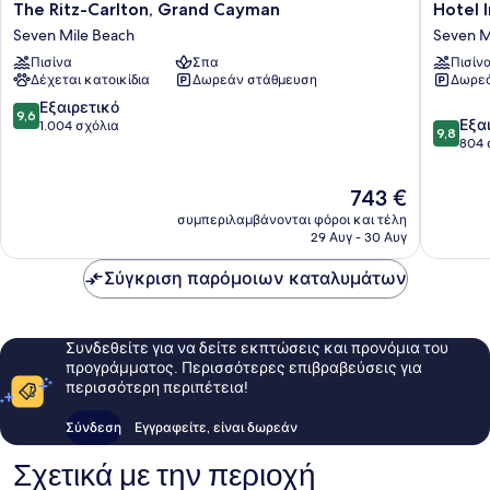
The
Hotel
The Ritz-Carlton, Grand Cayman
Hotel 
Ritz-
Indigo
Seven Mile Beach
Seven M
Carlton,
Grand
Πισίνα
Σπα
Πισίν
Grand
Cayman
Δέχεται κατοικίδια
Δωρεάν στάθμευση
Δωρεά
Cayman
by
Seven
IHG
9.6
Εξαιρετικό
9,6
9.8
Mile
Seven
Εξα
στα
1.004 σχόλια
9,8
στα
Beach
Mile
804 
10,
10,
Beach
Εξαιρετικό,
Εξαιρετ
1.004
Η
743 €
804
σχόλια
τιμή
συμπεριλαμβάνονται φόροι και τέλη
σχόλια
είναι
29 Αυγ - 30 Αυγ
743 €
Σύγκριση παρόμοιων καταλυμάτων
Συνδεθείτε για να δείτε εκπτώσεις και προνόμια του
προγράμματος. Περισσότερες επιβραβεύσεις για
περισσότερη περιπέτεια!
Σύνδεση
Εγγραφείτε, είναι δωρεάν
Σχετικά με την περιοχή