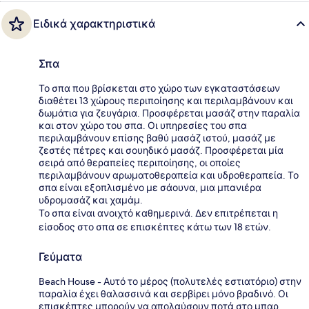
Ειδικά χαρακτηριστικά
Σπα
Το σπα που βρίσκεται στο χώρο των εγκαταστάσεων
διαθέτει 13 χώρους περιποίησης και περιλαμβάνουν και
δωμάτια για ζευγάρια. Προσφέρεται μασάζ στην παραλία
και στον χώρο του σπα. Οι υπηρεσίες του σπα
περιλαμβάνουν επίσης βαθύ μασάζ ιστού, μασάζ με
ζεστές πέτρες και σουηδικό μασάζ. Προσφέρεται μία
σειρά από θεραπείες περιποίησης, οι οποίες
περιλαμβάνουν αρωματοθεραπεία και υδροθεραπεία. Το
σπα είναι εξοπλισμένο με σάουνα, μια μπανιέρα
υδρομασάζ και χαμάμ.
Το σπα είναι ανοιχτό καθημερινά. Δεν επιτρέπεται η
είσοδος στο σπα σε επισκέπτες κάτω των 18 ετών.
Γεύματα
Beach House - Αυτό το μέρος (πολυτελές εστιατόριο) στην
παραλία έχει θαλασσινά και σερβίρει μόνο βραδινό. Οι
επισκέπτες μπορούν να απολαύσουν ποτά στο μπαρ.