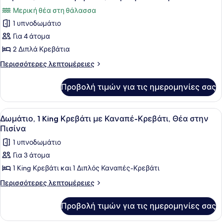
όλων
με
Θέα
Μερική θέα στη θάλασσα
Καναπέ-
των
στη
Κρεβάτι,
1 υπνοδωμάτιο
φωτογραφιών
Θάλασσα
Μερική
για
Για 4 άτομα
Θέα
Δωμάτιο,
στη
2 Διπλά Κρεβάτια
Θάλασσα
2
Περισσότερες
Περισσότερες λεπτομέρειες
Διπλά
λεπτομέρειες
Κρεβάτια,
για
Προβολή τιμών για τις ημερομηνίες σας
Δωμάτιο,
Μερική
2
Θέα
Διπλά
Προβολή
Ένα σύγχρονο δωμάτιο ξενοδοχείου 
στη
8
Κρεβάτια,
Δωμάτιο, 1 King Κρεβάτι με Καναπέ-Κρεβάτι, Θέα στην
όλων
Μερική
Θάλασσα
Πισίνα
Θέα
των
1 υπνοδωμάτιο
στη
φωτογραφιών
Θάλασσα
Για 3 άτομα
για
1 King Κρεβάτι και 1 Διπλός Καναπές-Κρεβάτι
Δωμάτιο,
1
Περισσότερες
Περισσότερες λεπτομέρειες
λεπτομέρειες
King
για
Κρεβάτι
Προβολή τιμών για τις ημερομηνίες σας
Δωμάτιο,
με
1