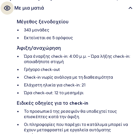
γυμναστήριο που είναι ανοιχτό όλο το 24ωρο. Για το εξυπηρετικό
Με μια ματιά
προσωπικό και την παραλιακή του θέση τα καταλύματα λαμβάνουν
εξαιρετική βαθμολογία από τους ταξιδιώτες.
Μέγεθος ξενοδοχείου
343 μονάδες
Εκτείνεται σε 5 ορόφους
Άφιξη/αναχώρηση
Ώρα έναρξης check-in: 4:00 μ.μ. – Ώρα λήξης check-in:
οποιαδήποτε στιγμή
Γρήγορο check-out
Check-in νωρίς ανάλογα με τη διαθεσιμότητα
Ελάχιστη ηλικία για check-in: 21
Ώρα check-out: 12 το μεσημέρι
Ειδικές οδηγίες για το check-in
Το προσωπικό της ρεσεψιόν θα υποδεχτεί τους
επισκέπτες κατά την άφιξη.
Οι πληροφορίες που παρέχει το κατάλυμα μπορεί να
έχουν μεταφραστεί με εργαλεία αυτόματης