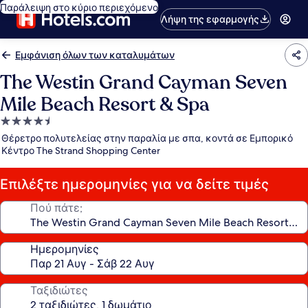
Παράλειψη στο κύριο περιεχόμενο
Λήψη της εφαρμογής
Εμφάνιση όλων των καταλυμάτων
The Westin Grand Cayman Seven
Mile Beach Resort & Spa
Κατάλυμα
με
Θέρετρο πολυτελείας στην παραλία με σπα, κοντά σε Εμπορικό
4.5
Κέντρο The Strand Shopping Center
αστέρια
Επιλέξτε ημερομηνίες για να δείτε τιμές
Πού πάτε;
Ημερομηνίες
Ταξιδιώτες