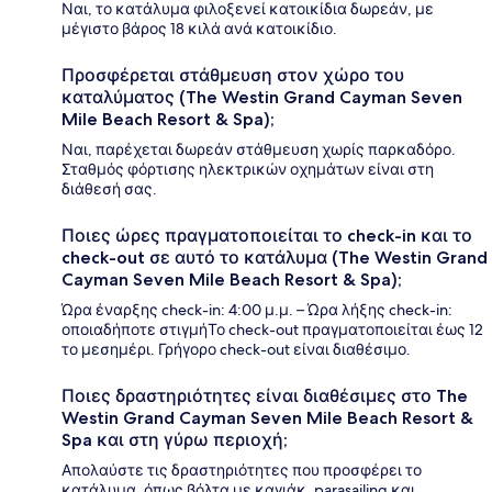
Ναι, το κατάλυμα φιλοξενεί κατοικίδια δωρεάν, με
μέγιστο βάρος 18 κιλά ανά κατοικίδιο.
Προσφέρεται στάθμευση στον χώρο του
καταλύματος (The Westin Grand Cayman Seven
Mile Beach Resort & Spa);
Ναι, παρέχεται δωρεάν στάθμευση χωρίς παρκαδόρο.
Σταθμός φόρτισης ηλεκτρικών οχημάτων είναι στη
διάθεσή σας.
Ποιες ώρες πραγματοποιείται το check-in και το
check-out σε αυτό το κατάλυμα (The Westin Grand
Cayman Seven Mile Beach Resort & Spa);
Ώρα έναρξης check-in: 4:00 μ.μ. – Ώρα λήξης check-in:
οποιαδήποτε στιγμήΤο check-out πραγματοποιείται έως 12
το μεσημέρι. Γρήγορο check-out είναι διαθέσιμο.
Ποιες δραστηριότητες είναι διαθέσιμες στο The
Westin Grand Cayman Seven Mile Beach Resort &
Spa και στη γύρω περιοχή;
Απολαύστε τις δραστηριότητες που προσφέρει το
κατάλυμα, όπως βόλτα με καγιάκ, parasailing και