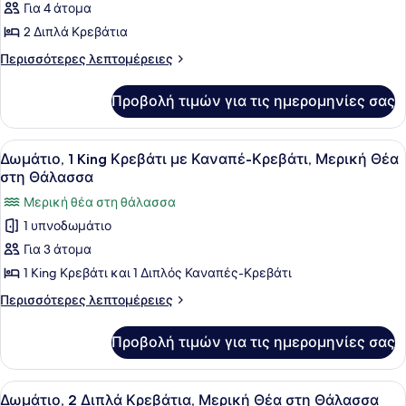
Κρεβάτι
Για 4 άτομα
φωτογραφιών
για
2 Διπλά Κρεβάτια
Δωμάτιο,
Περισσότερες
Περισσότερες λεπτομέρειες
2
λεπτομέρειες
για
Διπλά
Προβολή τιμών για τις ημερομηνίες σας
Δωμάτιο,
Κρεβάτια
2
Διπλά
Προβολή
Ένα δωμάτιο ξενοδοχείου με ένα με
8
Κρεβάτια
Δωμάτιο, 1 King Κρεβάτι με Καναπέ-Κρεβάτι, Μερική Θέα
όλων
στη Θάλασσα
των
Μερική θέα στη θάλασσα
φωτογραφιών
1 υπνοδωμάτιο
για
Για 3 άτομα
Δωμάτιο,
1
1 King Κρεβάτι και 1 Διπλός Καναπές-Κρεβάτι
King
Περισσότερες
Περισσότερες λεπτομέρειες
Κρεβάτι
λεπτομέρειες
για
με
Προβολή τιμών για τις ημερομηνίες σας
Δωμάτιο,
Καναπέ-
1
Κρεβάτι,
King
Προβολή
Ένα δωμάτιο ξενοδοχείου με δύο κρ
7
Μερική
Κρεβάτι
Δωμάτιο, 2 Διπλά Κρεβάτια, Μερική Θέα στη Θάλασσα