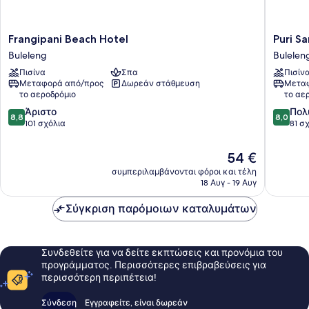
Frangipani
Puri
Frangipani Beach Hotel
Puri S
Beach
Saron
Buleleng
Bulelen
Hotel
Baruna
Πισίνα
Σπα
Πισίν
Buleleng
Beach
Μεταφορά από/προς
Δωρεάν στάθμευση
Μεταφ
Bulelen
το αεροδρόμιο
το αε
8.8
8.0
Άριστο
Πολ
8,8
8,0
στα
στα
101 σχόλια
81 σ
10,
10,
Άριστο,
Πολύ
Η
54 €
101
καλό,
τιμή
συμπεριλαμβάνονται φόροι και τέλη
σχόλια
81
είναι
18 Αυγ - 19 Αυγ
σχόλια
54 €
Σύγκριση παρόμοιων καταλυμάτων
Συνδεθείτε για να δείτε εκπτώσεις και προνόμια του
προγράμματος. Περισσότερες επιβραβεύσεις για
περισσότερη περιπέτεια!
Σύνδεση
Εγγραφείτε, είναι δωρεάν