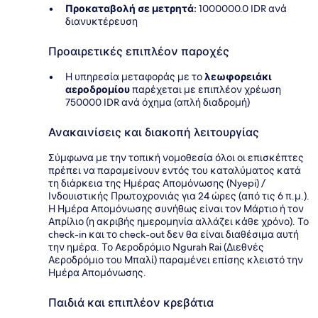
Προκαταβολή σε μετρητά:
1000000.0 IDR ανά
διανυκτέρευση
Προαιρετικές επιπλέον παροχές
Η υπηρεσία μεταφοράς με το
λεωφορειάκι
αεροδρομίου
παρέχεται με επιπλέον χρέωση
750000 IDR ανά όχημα (απλή διαδρομή)
Ανακαινίσεις και διακοπή λειτουργίας
Σύμφωνα με την τοπική νομοθεσία όλοι οι επισκέπτες
πρέπει να παραμείνουν εντός του καταλύματος κατά
τη διάρκεια της Ημέρας Απομόνωσης (Nyepi) /
Ινδουιστικής Πρωτοχρονιάς για 24 ώρες (από τις 6 π.μ.).
Η Ημέρα Απομόνωσης συνήθως είναι τον Μάρτιο ή τον
Απρίλιο (η ακριβής ημερομηνία αλλάζει κάθε χρόνο). Το
check-in και το check-out δεν θα είναι διαθέσιμα αυτή
την ημέρα. Το Αεροδρόμιο Ngurah Rai (Διεθνές
Αεροδρόμιο του Μπαλί) παραμένει επίσης κλειστό την
Ημέρα Απομόνωσης.
Παιδιά και επιπλέον κρεβάτια