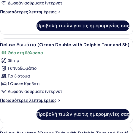
Δωμάτιο
Δωρεάν ασύρματο ίντερνετ
(Premier
Περισσότερες
Περισσότερες λεπτομέρειες
Twin
λεπτομέρειες
with
για
Προβολή τιμών για τις ημερομηνίες σας
Grand
Dolphin
Δωμάτιο
Tour
(Premier
Προβολή
Ένα δωμάτιο ξενοδοχείου με ένα με
and
5
Twin
Deluxe Δωμάτιο (Ocean Double with Dolphin Tour and Sh)
όλων
Sh)
with
Θέα στη θάλασσα
Dolphin
των
Tour
35 τ.μ.
φωτογραφιών
and
για
1 υπνοδωμάτιο
Sh)
Deluxe
Για 3 άτομα
Δωμάτιο
1 Queen Κρεβάτι
(Ocean
Δωρεάν ασύρματο ίντερνετ
Double
Περισσότερες
Περισσότερες λεπτομέρειες
with
λεπτομέρειες
Dolphin
για
Προβολή τιμών για τις ημερομηνίες σας
Tour
Deluxe
Δωμάτιο
and
(Ocean
Προβολή
Ένα δωμάτιο ξενοδοχείου με δύο κ
Sh)
5
Double