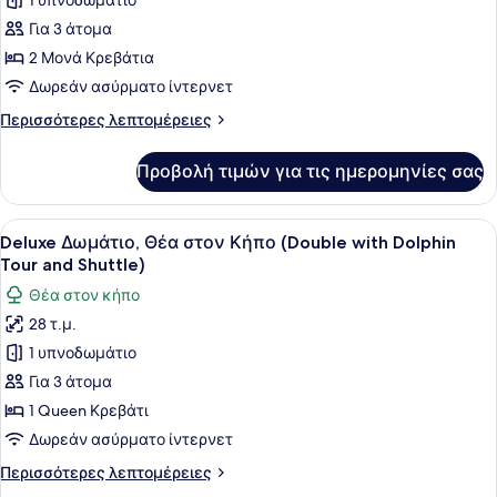
1 υπνοδωμάτιο
φωτογραφιών
-)
για
Για 3 άτομα
Premier
2 Μονά Κρεβάτια
Δωμάτιο
Δωρεάν ασύρματο ίντερνετ
(Twin
Περισσότερες
Περισσότερες λεπτομέρειες
with
λεπτομέρειες
Shuttle
για
Προβολή τιμών για τις ημερομηνίες σας
Premier
Denpasar
Δωμάτιο
-
(Twin
Προβολή
Ένα σύγχρονο δωμάτιο ξενοδοχείου 
Lovina)
8
with
Deluxe Δωμάτιο, Θέα στον Κήπο (Double with Dolphin
όλων
Shuttle
Tour and Shuttle)
Denpasar
των
Θέα στον κήπο
-
φωτογραφιών
Lovina)
28 τ.μ.
για
1 υπνοδωμάτιο
Deluxe
Δωμάτιο,
Για 3 άτομα
Θέα
1 Queen Κρεβάτι
στον
Δωρεάν ασύρματο ίντερνετ
Κήπο
Περισσότερες
Περισσότερες λεπτομέρειες
(Double
λεπτομέρειες