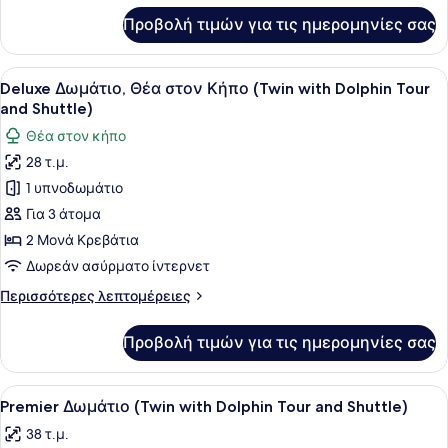
with
για
Προβολή τιμών για τις ημερομηνίες σας
Deluxe
Dolphin
Δωμάτιο,
Tour
Θέα
Προβολή
Ένα δωμάτιο ξενοδοχείου με δύο κρ
and
6
στον
Deluxe Δωμάτιο, Θέα στον Κήπο (Twin with Dolphin Tour
όλων
Shuttle)
Κήπο
and Shuttle)
(Double
των
Θέα στον κήπο
with
φωτογραφιών
Dolphin
28 τ.μ.
για
Tour
1 υπνοδωμάτιο
Deluxe
and
Shuttle)
Δωμάτιο,
Για 3 άτομα
Θέα
2 Μονά Κρεβάτια
στον
Δωρεάν ασύρματο ίντερνετ
Κήπο
Περισσότερες
Περισσότερες λεπτομέρειες
(Twin
λεπτομέρειες
with
για
Προβολή τιμών για τις ημερομηνίες σας
Deluxe
Dolphin
Δωμάτιο,
Tour
Θέα
Προβολή
Ένα δωμάτιο ξενοδοχείου με δύο κρ
and
5
στον
Premier Δωμάτιο (Twin with Dolphin Tour and Shuttle)
όλων
Shuttle)
Κήπο
38 τ.μ.
(Twin
των