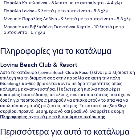
Παραλία Καμπλούνγκ
- 8 λεπτά με το αυτοκίνητο
- 4.4 χλμ.
Παραλία Lovina
- 9 λεπτά με το αυτοκίνητο
- 5.3 χλμ.
Μνημείο Παραλίας Λοβίνα
- 9 λεπτά με το αυτοκίνητο
- 5.3 χλμ.
Μουσείο και Βιβλιοθήκη Γκεντόνγκ Κερτία
- 10 λεπτά με το
αυτοκίνητο
- 6.7 χλμ.
Πληροφορίες για το κατάλυμα
Lovina Beach Club & Resort
Αυτό το κατάλυμα (Lovina Beach Club & Resort) είναι μια εξαιρετική
επιλογή για τη διαμονή σας στην παραλία σε αυτή την πόλη
(Buleleng), καθώς βρίσκεται κοντά σε δραστηριότητες όπως
κολύμπι με αναπνευστήρα. Η εξωτερική πισίνα προσφέρει
ευκαιρίες διασκέδασης σε όλους, ενώ οι επισκέπτες που έχουν
όρεξη για περιποιήσεις μπορούν να επισκεφτούν το σπα για να
απολαύσουν μασάζ με ζεστές πέτρες. Το εστιατόριο (Sea Sky)
σερβίρει πρωινό, μεσημεριανό και βραδινό. Θα βρείτε ακόμη
γυμναστήριο, πισίνα για παιδιά και κήπο.
Πληροφορίες σχετικά με τα δικαιώματα ακύρωσης
Περισσότερα για αυτό το κατάλυμα