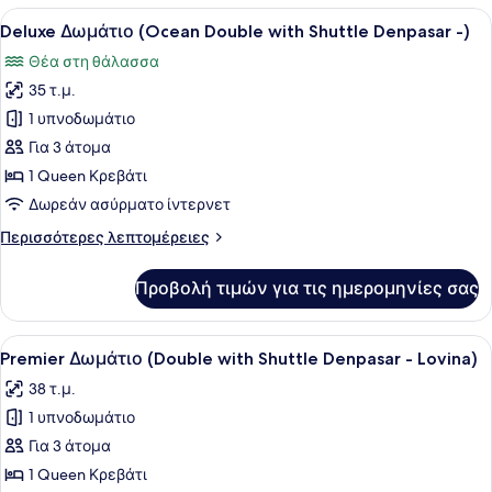
(Garden
Προβολή
Ένα δωμάτιο ξενοδοχείου με ένα με
10
Double
Deluxe Δωμάτιο (Ocean Double with Shuttle Denpasar -)
όλων
with
Θέα στη θάλασσα
Shuttle
των
Denpasar
35 τ.μ.
φωτογραφιών
-)
για
1 υπνοδωμάτιο
Deluxe
Για 3 άτομα
Δωμάτιο
1 Queen Κρεβάτι
(Ocean
Δωρεάν ασύρματο ίντερνετ
Double
Περισσότερες
Περισσότερες λεπτομέρειες
with
λεπτομέρειες
Shuttle
για
Προβολή τιμών για τις ημερομηνίες σας
Denpasar
Deluxe
Δωμάτιο
-)
(Ocean
Προβολή
Ένα δωμάτιο ξενοδοχείου με ένα με
8
Double
Premier Δωμάτιο (Double with Shuttle Denpasar - Lovina)
όλων
with
38 τ.μ.
Shuttle
των
Denpasar
1 υπνοδωμάτιο
φωτογραφιών
-)
για
Για 3 άτομα
Premier
1 Queen Κρεβάτι