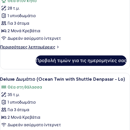
Θέα στον κήπο
Shuttle
των
Denpasar)
28 τ.μ.
φωτογραφιών
για
1 υπνοδωμάτιο
Deluxe
Για 3 άτομα
Δωμάτιο
2 Μονά Κρεβάτια
(Garden
Δωρεάν ασύρματο ίντερνετ
Twin
Περισσότερες
Περισσότερες λεπτομέρειες
with
λεπτομέρειες
Shuttle
για
Προβολή τιμών για τις ημερομηνίες σας
Denpasar
Deluxe
Δωμάτιο
-)
(Garden
Προβολή
Ένα δωμάτιο ξενοδοχείου με δύο κ
7
Twin
Deluxe Δωμάτιο (Ocean Twin with Shuttle Denpasar - Lo)
όλων
with
Θέα στη θάλασσα
Shuttle
των
Denpasar
35 τ.μ.
φωτογραφιών
-)
για
1 υπνοδωμάτιο
Deluxe
Για 3 άτομα
Δωμάτιο
2 Μονά Κρεβάτια
(Ocean
Δωρεάν ασύρματο ίντερνετ
Twin