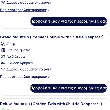
Δωμάτιο
Δωρεάν ασύρματο ίντερνετ
(Double
Περισσότερες
Περισσότερες λεπτομέρειες
with
λεπτομέρειες
Shuttle
για
Προβολή τιμών για τις ημερομηνίες σας
Premier
Denpasar
Δωμάτιο
-
(Double
Προβολή
Ένα σύγχρονο δωμάτιο ξενοδοχείου
Lovina)
7
with
Grand Δωμάτιο (Premier Double with Shuttle Denpasar)
όλων
Shuttle
41 τ.μ.
Denpasar
των
-
1 υπνοδωμάτιο
φωτογραφιών
Lovina)
για
Για 3 άτομα
Grand
1 Queen Κρεβάτι
Δωμάτιο
Δωρεάν ασύρματο ίντερνετ
(Premier
Περισσότερες
Περισσότερες λεπτομέρειες
Double
λεπτομέρειες
with
για
Προβολή τιμών για τις ημερομηνίες σας
Grand
Shuttle
Δωμάτιο
Denpasar)
(Premier
Προβολή
Ένα δωμάτιο ξενοδοχείου με δύο κρ
8
Double
Deluxe Δωμάτιο (Garden Twin with Shuttle Denpasar -)
όλων
with