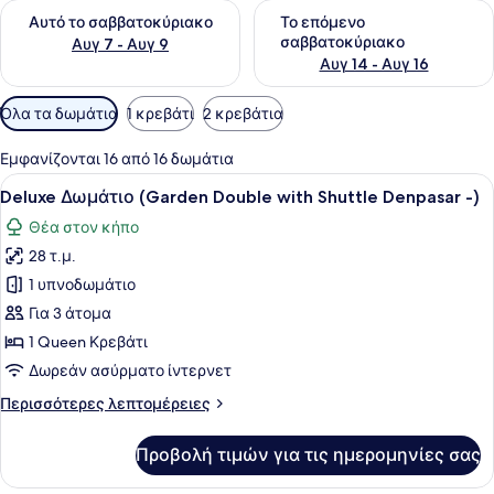
Έλεγχος διαθεσιμότητας για αυτό το σαββατοκύριακο Αυγ 7
Έλεγχος διαθεσιμότητας για
Αυτό το σαββατοκύριακο
Το επόμενο
σαββατοκύριακο
Αυγ 7 - Αυγ 9
Αυγ 14 - Αυγ 16
Διαθέσιμα
Όλα τα δωμάτια
1 κρεβάτι
2 κρεβάτια
φίλτρα
για
Εμφανίζονται 16 από 16 δωμάτια
τα
Προβολή
Ένα σύγχρονο δωμάτιο ξενοδοχείου 
10
Deluxe Δωμάτιο (Garden Double with Shuttle Denpasar -)
δωμάτια
όλων
Θέα στον κήπο
των
28 τ.μ.
φωτογραφιών
για
1 υπνοδωμάτιο
Deluxe
Για 3 άτομα
Δωμάτιο
1 Queen Κρεβάτι
(Garden
Δωρεάν ασύρματο ίντερνετ
Double
Περισσότερες
Περισσότερες λεπτομέρειες
with
λεπτομέρειες
Shuttle
για
Προβολή τιμών για τις ημερομηνίες σας
Denpasar
Deluxe
Δωμάτιο
-)