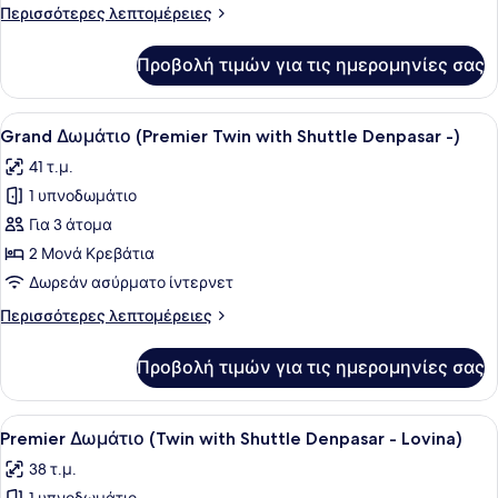
Περισσότερες
Περισσότερες λεπτομέρειες
with
λεπτομέρειες
Shuttle
για
Προβολή τιμών για τις ημερομηνίες σας
Denpasar
Deluxe
Δωμάτιο
-
(Ocean
Προβολή
Ένα δωμάτιο ξενοδοχείου με δύο κ
Lo)
6
Twin
Grand Δωμάτιο (Premier Twin with Shuttle Denpasar -)
όλων
with
41 τ.μ.
Shuttle
των
Denpasar
1 υπνοδωμάτιο
φωτογραφιών
-
για
Για 3 άτομα
Lo)
Grand
2 Μονά Κρεβάτια
Δωμάτιο
Δωρεάν ασύρματο ίντερνετ
(Premier
Περισσότερες
Περισσότερες λεπτομέρειες
Twin
λεπτομέρειες
with
για
Προβολή τιμών για τις ημερομηνίες σας
Grand
Shuttle
Δωμάτιο
Denpasar
(Premier
Προβολή
Ένα δωμάτιο ξενοδοχείου με δύο κ
-)
6
Twin
Premier Δωμάτιο (Twin with Shuttle Denpasar - Lovina)
όλων
with
38 τ.μ.
Shuttle
των
Denpasar