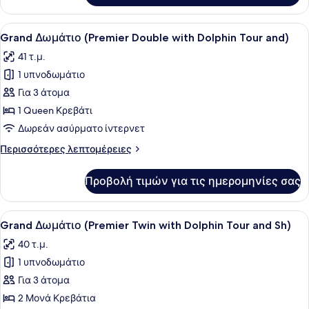
Tour
Δωμάτιο
and
(Double
Προβολή
Ένα κρεβάτι με λευκά σεντόνια και
Shuttle)
7
with
Grand Δωμάτιο (Premier Double with Dolphin Tour and)
όλων
Dolphin
41 τ.μ.
Tour
των
and
1 υπνοδωμάτιο
φωτογραφιών
Shuttle)
για
Για 3 άτομα
Grand
1 Queen Κρεβάτι
Δωμάτιο
Δωρεάν ασύρματο ίντερνετ
(Premier
Περισσότερες
Περισσότερες λεπτομέρειες
Double
λεπτομέρειες
with
για
Προβολή τιμών για τις ημερομηνίες σας
Grand
Dolphin
Δωμάτιο
Tour
(Premier
Προβολή
Ένα δωμάτιο ξενοδοχείου με δύο κρ
and)
5
Double
Grand Δωμάτιο (Premier Twin with Dolphin Tour and Sh)
όλων
with
40 τ.μ.
Dolphin
των
Tour
1 υπνοδωμάτιο
φωτογραφιών
and)
για
Για 3 άτομα
Grand
2 Μονά Κρεβάτια