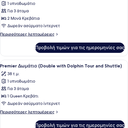
with
1 υπνοδωμάτιο
φωτογραφιών
Dolphin
για
Για 3 άτομα
Tour
Premier
and
2 Μονά Κρεβάτια
Shuttle)
Δωμάτιο
Δωρεάν ασύρματο ίντερνετ
(Twin
Περισσότερες
Περισσότερες λεπτομέρειες
with
λεπτομέρειες
Dolphin
για
Προβολή τιμών για τις ημερομηνίες σας
Premier
Tour
Δωμάτιο
and
(Twin
Προβολή
Ένα κρεβάτι με λευκά σεντόνια και
Shuttle)
6
with
Premier Δωμάτιο (Double with Dolphin Tour and Shuttle)
όλων
Dolphin
38 τ.μ.
Tour
των
and
1 υπνοδωμάτιο
φωτογραφιών
Shuttle)
για
Για 3 άτομα
Premier
1 Queen Κρεβάτι
Δωμάτιο
Δωρεάν ασύρματο ίντερνετ
(Double
Περισσότερες
Περισσότερες λεπτομέρειες
with
λεπτομέρειες
Dolphin
για
Προβολή τιμών για τις ημερομηνίες σας
Premier