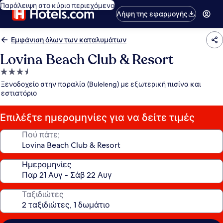
Παράλειψη στο κύριο περιεχόμενο
Λήψη της εφαρμογής
Εμφάνιση όλων των καταλυμάτων
Lovina Beach Club & Resort
Κατάλυμα
με
Ξενοδοχείο στην παραλία (Buleleng) με εξωτερική πισίνα και
3.5
εστιατόριο
αστέρια
Επιλέξτε ημερομηνίες για να δείτε τιμές
Πού πάτε;
Ημερομηνίες
Ταξιδιώτες