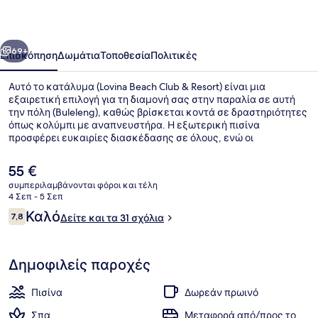
&
Resort
οηγούμενο
Επόμενο
69+
Επισκόπηση
Δωμάτια
Τοποθεσία
Πολιτικές
Αυτό το κατάλυμα (Lovina Beach Club & Resort) είναι μια
εξαιρετική επιλογή για τη διαμονή σας στην παραλία σε αυτή
την πόλη (Buleleng), καθώς βρίσκεται κοντά σε δραστηριότητες
όπως κολύμπι με αναπνευστήρα. Η εξωτερική πισίνα
προσφέρει ευκαιρίες διασκέδασης σε όλους, ενώ οι
επισκέπτες που έχουν όρεξη για περιποιήσεις μπορούν να
επισκεφτούν το σπα για να απολαύσουν μασάζ με ζεστές
Η
55 €
πέτρες. Το εστιατόριο (Sea Sky) σερβίρει πρωινό, μεσημεριανό
τρέχουσα
συμπεριλαμβάνονται φόροι και τέλη
και βραδινό. Θα βρείτε ακόμη γυμναστήριο, πισίνα για παιδιά
τιμή
4 Σεπ - 5 Σεπ
και κήπο.
Εξωτερική πισίνα, ξαπλώστρες
είναι
Σχόλια
Καλό
7,8
Δείτε και τα 31 σχόλια
55 €
7,8 στα 10
Δημοφιλείς παροχές
Πισίνα
Δωρεάν πρωινό
Σπα
Μεταφορά από/προς το