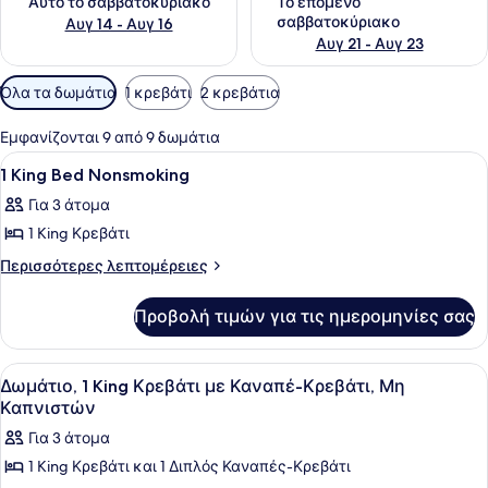
Αυτό το σαββατοκύριακο
Το επόμενο
σαββατοκύριακο
Αυγ 14 - Αυγ 16
Αυγ 21 - Αυγ 23
Διαθέσιμα
Όλα τα δωμάτια
1 κρεβάτι
2 κρεβάτια
φίλτρα
για
Εμφανίζονται 9 από 9 δωμάτια
τα
Προβολή
Εσωτερικοί χώροι
2
1 King Bed Nonsmoking
δωμάτια
όλων
Για 3 άτομα
των
1 King Κρεβάτι
φωτογραφιών
για
Περισσότερες
Περισσότερες λεπτομέρειες
λεπτομέρειες
1
για
King
Προβολή τιμών για τις ημερομηνίες σας
1
Bed
King
Nonsmoking
Bed
Προβολή
Ένας κίτρινος καναπές με ένα μικρ
4
Nonsmoking
Δωμάτιο, 1 King Κρεβάτι με Καναπέ-Κρεβάτι, Μη
όλων
Καπνιστών
των
Για 3 άτομα
φωτογραφιών
1 King Κρεβάτι και 1 Διπλός Καναπές-Κρεβάτι
για