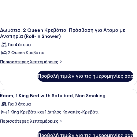
Δωμάτιο, 2 Queen Κρεβάτια, Πρόσβαση για Άτομα με
Αναπηρία (Roll-In Shower)
Για 4 άτομα
2 Queen Κρεβάτια
Περισσότερες
Περισσότερες λεπτομέρειες
λεπτομέρειες
για
Προβολή τιμών για τις ημερομηνίες σας
Δωμάτιο,
2
Queen
Προβολή
Ένα δωμάτιο ξενοδοχείου με ένα με
4
Κρεβάτια,
Room, 1 King Bed with Sofa bed, Non Smoking
όλων
Πρόσβαση
Για 3 άτομα
για
των
Άτομα
1 King Κρεβάτι και 1 Διπλός Καναπές-Κρεβάτι
φωτογραφιών
με
για
Περισσότερες
Περισσότερες λεπτομέρειες
Αναπηρία
λεπτομέρειες
Room,
(Roll-
για
In
1
Προβολή τιμών για τις ημερομηνίες σας