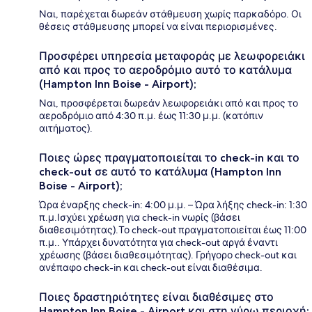
Ναι, παρέχεται δωρεάν στάθμευση χωρίς παρκαδόρο. Οι
θέσεις στάθμευσης μπορεί να είναι περιορισμένες.
Προσφέρει υπηρεσία μεταφοράς με λεωφορειάκι
από και προς το αεροδρόμιο αυτό το κατάλυμα
(Hampton Inn Boise - Airport);
Ναι, προσφέρεται δωρεάν λεωφορειάκι από και προς το
αεροδρόμιο από 4:30 π.μ. έως 11:30 μ.μ. (κατόπιν
αιτήματος).
Ποιες ώρες πραγματοποιείται το check-in και το
check-out σε αυτό το κατάλυμα (Hampton Inn
Boise - Airport);
Ώρα έναρξης check-in: 4:00 μ.μ. – Ώρα λήξης check-in: 1:30
π.μ.Ισχύει χρέωση για check-in νωρίς (βάσει
διαθεσιμότητας).Το check-out πραγματοποιείται έως 11:00
π.μ.. Υπάρχει δυνατότητα για check-out αργά έναντι
χρέωσης (βάσει διαθεσιμότητας). Γρήγορο check-out και
ανέπαφο check-in και check-out είναι διαθέσιμα.
Ποιες δραστηριότητες είναι διαθέσιμες στο
Hampton Inn Boise - Airport και στη γύρω περιοχή;