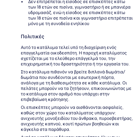
Δεν επιτρέπεται η είσοδος σε επισκέπτες κάτω
των 18 ετών σε πισίνα, γυμναστήριο ή σε μπανιέρα
υδρομασάζ, ενώ η είσοδος σε επισκέπτες κάτω
των 18 ετών σε πισίνα και γυμναστήριο επιτρέπεται
μόνο με τη συνοδεία ενηλίκου
Πολιτικές
Αυτό το κατάλυμα τελεί υπό τη διαχείριση ενός
επαγγελματία οικοδεσπότη. Η παροχή καταλύματος
σχετίζεται με το ελεύθερο επάγγελμά του, την
επιχειρηματική του δραστηριότητα ή την εργασία του.
Στο κατάλυμα πιθανόν να βρείτε διπλανά δωμάτια/
δωμάτια που συνδέονται με εσωτερική πόρτα,
ανάλογα με τη διαθεσιμότητα σε κάθε κατάλυμα. Οι
πελάτες μπορούν να τα ζητήσουν, επικοινωνώντας με
το κατάλυμα στον αριθμό που υπάρχει στην
επιβεβαίωση κράτησης.
Οι επισκέπτες μπορούν να αισθάνονται ασφαλείς,
καθώς στον χώρο του καταλύματος υπάρχουν:
ανιχνευτής μονοξειδίου του άνθρακα, πυροσβεστήρας,
ανιχνευτής καπνού, κουτί πρώτων βοηθειών και
κάγκελα στα παράθυρα.