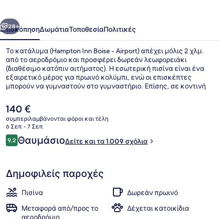
-
Airport
οηγούμενο
Επόμενο
28+
Επισκόπηση
Δωμάτια
Τοποθεσία
Πολιτικές
Το κατάλυμα (Hampton Inn Boise - Airport) απέχει μόλις 2 χλμ.
από το αεροδρόμιο και προσφέρει δωρεάν λεωφορειάκι
(διαθέσιμο κατόπιν αιτήματος). Η εσωτερική πισίνα είναι ένα
εξαιρετικό μέρος για πρωινό κολύμπι, ενώ οι επισκέπτες
μπορούν να γυμναστούν στο γυμναστήριο. Επίσης, σε κοντινή
απόσταση με το αυτοκίνητο θα βρείτε τα εξής: Κρατικό
Πανεπιστήμιο Boise και Υδάτινο Πάρκο Roaring Springs
Η
140 €
Waterpark. Άλλοι ταξιδιώτες λένε εξαιρετικά πράγματα για το
τρέχουσα
συμπεριλαμβάνονται φόροι και τέλη
εξυπηρετικό προσωπικό.
τιμή
6 Σεπ - 7 Σεπ
Εστιατόριο
είναι
Σχόλια
Θαυμάσιο
9,2
Δείτε και τα 1.009 σχόλια
140 €
9,2 στα 10
Δημοφιλείς παροχές
Πισίνα
Δωρεάν πρωινό
Μεταφορά από/προς το
Δέχεται κατοικίδια
αεροδρόμιο