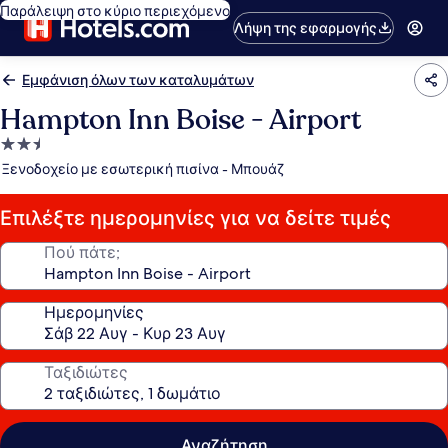
Παράλειψη στο κύριο περιεχόμενο
Λήψη της εφαρμογής
Εμφάνιση όλων των καταλυμάτων
Hampton Inn Boise - Airport
Κατάλυμα
με
Ξενοδοχείο με εσωτερική πισίνα - Μπουάζ
2.5
αστέρια
Επιλέξτε ημερομηνίες για να δείτε τιμές
Πού πάτε;
Ημερομηνίες
Ταξιδιώτες
Αναζήτηση