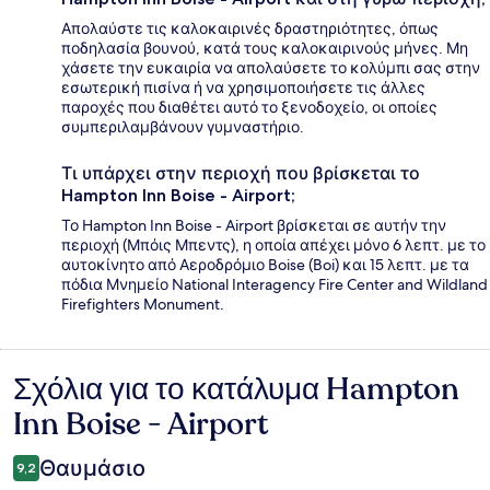
Απολαύστε τις καλοκαιρινές δραστηριότητες, όπως
ποδηλασία βουνού, κατά τους καλοκαιρινούς μήνες. Μη
χάσετε την ευκαιρία να απολαύσετε το κολύμπι σας στην
εσωτερική πισίνα ή να χρησιμοποιήσετε τις άλλες
παροχές που διαθέτει αυτό το ξενοδοχείο, οι οποίες
συμπεριλαμβάνουν γυμναστήριο.
Τι υπάρχει στην περιοχή που βρίσκεται το
Hampton Inn Boise - Airport;
Το Hampton Inn Boise - Airport βρίσκεται σε αυτήν την
περιοχή (Μπόις Μπεντς), η οποία απέχει μόνο 6 λεπτ. με το
αυτοκίνητο από Αεροδρόμιο Boise (Boi) και 15 λεπτ. με τα
πόδια Μνημείο National Interagency Fire Center and Wildland
Firefighters Monument.
Σχόλια για το κατάλυμα Hampton
Σχόλια
Inn Boise - Airport
Θαυμάσιο
9,2