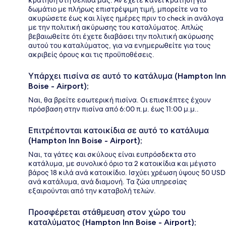
κράτηση στη σελίδα μας. Αν έχετε κάνει κράτηση για
δωμάτιο με πλήρως επιστρέψιμη τιμή, μπορείτε να το
ακυρώσετε έως και λίγες ημέρες πριν το check in ανάλογα
με την πολιτική ακύρωσης του καταλύματος. Απλώς
βεβαιωθείτε ότι έχετε διαβάσει την πολιτική ακύρωσης
αυτού του καταλύματος, για να ενημερωθείτε για τους
ακριβείς όρους και τις προϋποθέσεις.
Υπάρχει πισίνα σε αυτό το κατάλυμα (Hampton Inn
Boise - Airport);
Ναι, θα βρείτε εσωτερική πισίνα. Οι επισκέπτες έχουν
πρόσβαση στην πισίνα από 6:00 π.μ. έως 11:00 μ.μ..
Επιτρέπονται κατοικίδια σε αυτό το κατάλυμα
(Hampton Inn Boise - Airport);
Ναι, τα γάτες και σκύλους είναι ευπρόσδεκτα στο
κατάλυμα, με συνολικό όριο τα 2 κατοικίδια και μέγιστο
βάρος 18 κιλά ανά κατοικίδιο. Ισχύει χρέωση ύψους 50 USD
ανά κατάλυμα, ανά διαμονή. Τα ζώα υπηρεσίας
εξαιρούνται από την καταβολή τελών.
Προσφέρεται στάθμευση στον χώρο του
καταλύματος (Hampton Inn Boise - Airport);