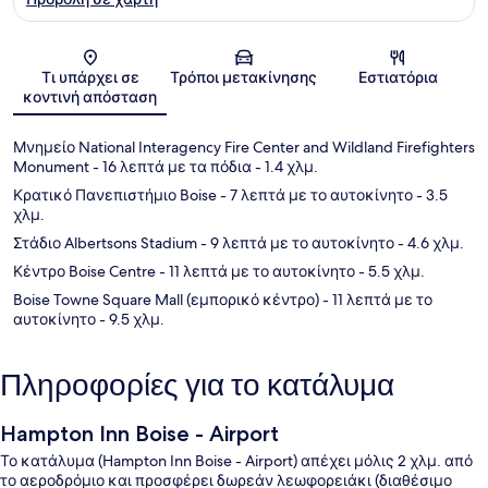
Χάρτης
Τι υπάρχει σε
Τρόποι μετακίνησης
Εστιατόρια
κοντινή απόσταση
Μνημείο National Interagency Fire Center and Wildland Firefighters
Monument
- 16 λεπτά με τα πόδια
- 1.4 χλμ.
Κρατικό Πανεπιστήμιο Boise
- 7 λεπτά με το αυτοκίνητο
- 3.5
χλμ.
Στάδιο Albertsons Stadium
- 9 λεπτά με το αυτοκίνητο
- 4.6 χλμ.
Κέντρο Boise Centre
- 11 λεπτά με το αυτοκίνητο
- 5.5 χλμ.
Boise Towne Square Mall (εμπορικό κέντρο)
- 11 λεπτά με το
αυτοκίνητο
- 9.5 χλμ.
Πληροφορίες για το κατάλυμα
Hampton Inn Boise - Airport
Το κατάλυμα (Hampton Inn Boise - Airport) απέχει μόλις 2 χλμ. από
το αεροδρόμιο και προσφέρει δωρεάν λεωφορειάκι (διαθέσιμο