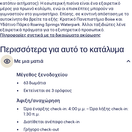
κατόπιν αιτήματος). Η εσωτερική πισίνα είναι ένα εξαιρετικό
μέρος για πρωινό κολύμπι, ενώ οι επισκέπτες μπορούν να
γυμναστούν στο γυμναστήριο. Επίσης, σε κοντινή απόσταση με το
αυτοκίνητο θα βρείτε τα εξής: Κρατικό Πανεπιστήμιο Boise και
Υδάτινο Πάρκο Roaring Springs Waterpark. Άλλοι ταξιδιώτες λένε
εξαιρετικά πράγματα για το εξυπηρετικό προσωπικό.
Πληροφορίες σχετικά με τα δικαιώματα ακύρωσης
Περισσότερα για αυτό το κατάλυμα
Με μια ματιά
Μέγεθος ξενοδοχείου
63 δωμάτια
Εκτείνεται σε 3 ορόφους
Άφιξη/αναχώρηση
Ώρα έναρξης check-in: 4:00 μ.μ. – Ώρα λήξης check-in:
1:30 π.μ.
Διατίθεται ανέπαφο check-in
Γρήγορο check-out