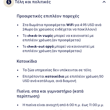
Τέλη και πολιτικές
Προαιρετικές επιπλέον παροχές
Στα δωμάτια προσφέρεται
WiFi
για 4.95 USD ανά
24ωρο (οι χρεώσεις ενδέχεται να ποικίλλουν)
Το
check-in νωρίς
μπορεί να κανονιστεί με
επιπλέον χρέωση (αν προσφέρεται)
To
check-out αργά
μπορεί να κανονιστεί με
επιπλέον χρέωση (αν προσφέρεταιι)
Κατοικίδια
Τα ζώα υπηρεσίας δεν υπόκεινται σε τέλη
Επιτρέπονται
κατοικίδια
με επιπλέον χρέωση 50
USD ανά κατάλυμα, ανά διαμονή
Πισίνα, σπα και γυμναστήριο (κατά
περίπτωση)
Η πισίνα είναι ανοιχτή από 6:00 π.μ. έως 11:00 μ.μ.