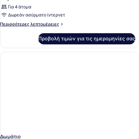
Για 4 άτομα
Δωρεάν ασύρματο ίντερνετ
Περισσότερες
Περισσότερες λεπτομέρειες
λεπτομέρειες
για
Προβολή τιμών για τις ημερομηνίες σας
Δωμάτιο
Δωμάτιο