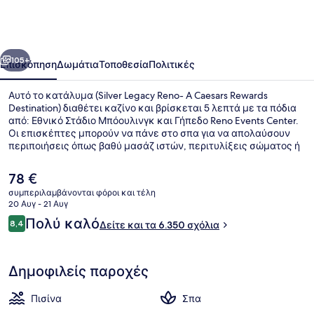
Reno-
A
Caesars
οηγούμενο
Επόμενο
Rewards
105+
Επισκόπηση
Δωμάτια
Τοποθεσία
Πολιτικές
Destination
Αυτό το κατάλυμα (Silver Legacy Reno- A Caesars Rewards
Destination) διαθέτει καζίνο και βρίσκεται 5 λεπτά με τα πόδια
από: Εθνικό Στάδιο Μπόουλινγκ και Γήπεδο Reno Events Center.
Οι επισκέπτες μπορούν να πάνε στο σπα για να απολαύσουν
περιποιήσεις όπως βαθύ μασάζ ιστών, περιτυλίξεις σώματος ή
θεραπείες περιποίησης προσώπου, ενώ αυτό το εστιατόριο
(Ruth's Chris Steakhouse), ένα από τα 5 εστιατόρια που
Η
78 €
λειτουργούν, σερβίρει βραδινό. Προσφέρονται επίσης 6
τρέχουσα
συμπεριλαμβάνονται φόροι και τέλη
μπαρ/lounge, εξωτερική πισίνα και μπαρ δίπλα στην πισίνα.
τιμή
20 Αυγ - 21 Αυγ
Άλλοι ταξιδιώτες λένε εξαιρετικά πράγματα για τα άνετα
Καφετέρια
είναι
Σχόλια
κρεβάτια και το εξυπηρετικό προσωπικό.
Πολύ καλό
8,4
Δείτε και τα 6.350 σχόλια
78 €
8,4 στα 10
Δημοφιλείς παροχές
Πισίνα
Σπα