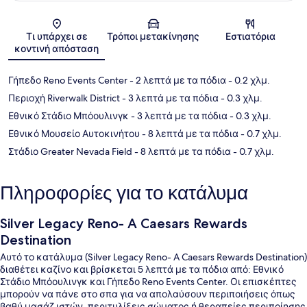
Χάρτης
Τι υπάρχει σε
Τρόποι μετακίνησης
Εστιατόρια
κοντινή απόσταση
Γήπεδο Reno Events Center
- 2 λεπτά με τα πόδια
- 0.2 χλμ.
Περιοχή Riverwalk District
- 3 λεπτά με τα πόδια
- 0.3 χλμ.
Εθνικό Στάδιο Μπόουλινγκ
- 3 λεπτά με τα πόδια
- 0.3 χλμ.
Εθνικό Μουσείο Αυτοκινήτου
- 8 λεπτά με τα πόδια
- 0.7 χλμ.
Στάδιο Greater Nevada Field
- 8 λεπτά με τα πόδια
- 0.7 χλμ.
Πληροφορίες για το κατάλυμα
Silver Legacy Reno- A Caesars Rewards
Destination
Αυτό το κατάλυμα (Silver Legacy Reno- A Caesars Rewards Destination)
διαθέτει καζίνο και βρίσκεται 5 λεπτά με τα πόδια από: Εθνικό
Στάδιο Μπόουλινγκ και Γήπεδο Reno Events Center. Οι επισκέπτες
μπορούν να πάνε στο σπα για να απολαύσουν περιποιήσεις όπως
βαθύ μασάζ ιστών, περιτυλίξεις σώματος ή θεραπείες περιποίησης