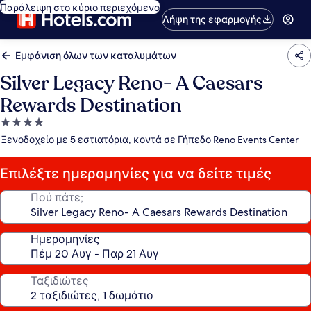
Παράλειψη στο κύριο περιεχόμενο
Λήψη της εφαρμογής
Εμφάνιση όλων των καταλυμάτων
Silver Legacy Reno- A Caesars
Rewards Destination
Κατάλυμα
με
Ξενοδοχείο με 5 εστιατόρια, κοντά σε Γήπεδο Reno Events Center
4.0
αστέρια
Επιλέξτε ημερομηνίες για να δείτε τιμές
Πού πάτε;
Ημερομηνίες
Ταξιδιώτες