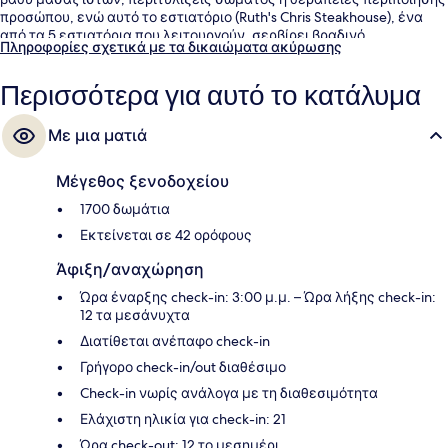
προσώπου, ενώ αυτό το εστιατόριο (Ruth's Chris Steakhouse), ένα
από τα 5 εστιατόρια που λειτουργούν, σερβίρει βραδινό.
Πληροφορίες σχετικά με τα δικαιώματα ακύρωσης
Προσφέρονται επίσης 6 μπαρ/lounge, εξωτερική πισίνα και μπαρ
δίπλα στην πισίνα. Άλλοι ταξιδιώτες λένε εξαιρετικά πράγματα για
Περισσότερα για αυτό το κατάλυμα
τα άνετα κρεβάτια και το εξυπηρετικό προσωπικό.
Με μια ματιά
Μέγεθος ξενοδοχείου
1700 δωμάτια
Εκτείνεται σε 42 ορόφους
Άφιξη/αναχώρηση
Ώρα έναρξης check-in: 3:00 μ.μ. – Ώρα λήξης check-in:
12 τα μεσάνυχτα
Διατίθεται ανέπαφο check-in
Γρήγορο check-in/out διαθέσιμο
Check-in νωρίς ανάλογα με τη διαθεσιμότητα
Ελάχιστη ηλικία για check-in: 21
Ώρα check-out: 12 το μεσημέρι