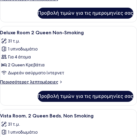
1
λεπτομέρειες
King
για
Προβολή τιμών για τις ημερομηνίες σας
Deluxe
Non-
Spa
Smoking
Suite
Προβολή
Ένα δωμάτιο ξενοδοχείου με δύο κρ
6
1
Deluxe Room 2 Queen Non-Smoking
όλων
King
31 τ.μ.
Non-
των
Smoking
1 υπνοδωμάτιο
φωτογραφιών
για
Για 4 άτομα
Deluxe
2 Queen Κρεβάτια
Room
Δωρεάν ασύρματο ίντερνετ
2
Περισσότερες
Περισσότερες λεπτομέρειες
Queen
λεπτομέρειες
Non-
για
Προβολή τιμών για τις ημερομηνίες σας
Deluxe
Smoking
Room
2
Προβολή
Ένα δωμάτιο ξενοδοχείου με δύο κρ
7
Queen
Vista Room, 2 Queen Beds, Non Smoking
όλων
Non-
31 τ.μ.
Smoking
των
1 υπνοδωμάτιο
φωτογραφιών