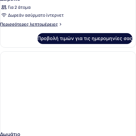
Για 2 άτομα
Δωρεάν ασύρματο ίντερνετ
Περισσότερες
Περισσότερες λεπτομέρειες
λεπτομέρειες
για
Προβολή τιμών για τις ημερομηνίες σας
Δωμάτιο
Δωμάτιο