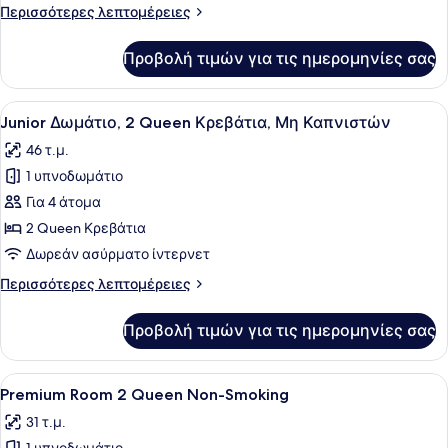
2
Περισσότερες
Περισσότερες λεπτομέρειες
Queen
λεπτομέρειες
Smoking
για
Προβολή τιμών για τις ημερομηνίες σας
Deluxe
Room
2
Προβολή
Ένα δωμάτιο ξενοδοχείου με δύο κρ
6
Queen
Junior Δωμάτιο, 2 Queen Κρεβάτια, Μη Καπνιστών
όλων
Smoking
46 τ.μ.
των
1 υπνοδωμάτιο
φωτογραφιών
για
Για 4 άτομα
Junior
2 Queen Κρεβάτια
Δωμάτιο,
Δωρεάν ασύρματο ίντερνετ
2
Περισσότερες
Περισσότερες λεπτομέρειες
Queen
λεπτομέρειες
Κρεβάτια,
για
Προβολή τιμών για τις ημερομηνίες σας
Junior
Μη
Δωμάτιο,
Καπνιστών
2
Προβολή
Ένα δωμάτιο ξενοδοχείου με δύο κρ
5
Queen
Premium Room 2 Queen Non-Smoking
όλων
Κρεβάτια,
31 τ.μ.
Μη
των
Καπνιστών