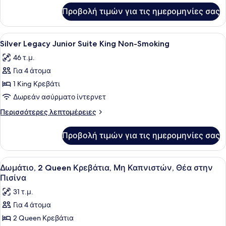
Sofabed
για
Προβολή τιμών για τις ημερομηνίες σας
Deluxe
1
Spa
King
Suite
Προβολή
Ένα δωμάτιο ξενοδοχείου με ένα με
Non-
6
with
Silver Legacy Junior Suite King Non-Smoking
όλων
Smoking
Sofabed
46 τ.μ.
1
των
King
Για 4 άτομα
φωτογραφιών
Non-
για
1 King Κρεβάτι
Smoking
Silver
Δωρεάν ασύρματο ίντερνετ
Legacy
Περισσότερες
Περισσότερες λεπτομέρειες
Junior
λεπτομέρειες
Suite
για
Προβολή τιμών για τις ημερομηνίες σας
Silver
King
Legacy
Non-
Junior
Προβολή
Ένα δωμάτιο ξενοδοχείου με δύο κρ
Smoking
5
Suite
Δωμάτιο, 2 Queen Κρεβάτια, Μη Καπνιστών, Θέα στην
όλων
King
Πισίνα
Non-
των
31 τ.μ.
Smoking
φωτογραφιών
Για 4 άτομα
για
2 Queen Κρεβάτια
Δωμάτιο,