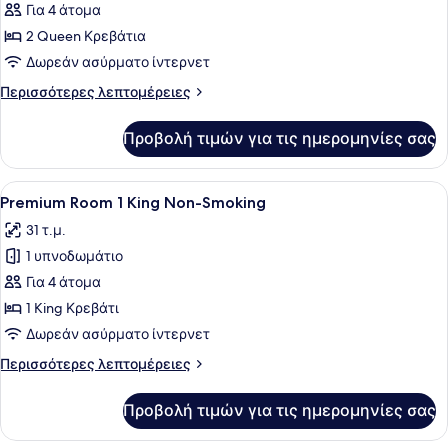
για
Για 4 άτομα
Vista
2 Queen Κρεβάτια
Room,
Δωρεάν ασύρματο ίντερνετ
2
Περισσότερες
Περισσότερες λεπτομέρειες
Queen
λεπτομέρειες
Beds,
για
Προβολή τιμών για τις ημερομηνίες σας
Vista
Non
Room,
Smoking
2
Προβολή
Ένα δωμάτιο ξενοδοχείου με ένα με
6
Queen
Premium Room 1 King Non-Smoking
όλων
Beds,
31 τ.μ.
Non
των
Smoking
1 υπνοδωμάτιο
φωτογραφιών
για
Για 4 άτομα
Premium
1 King Κρεβάτι
Room
Δωρεάν ασύρματο ίντερνετ
1
Περισσότερες
Περισσότερες λεπτομέρειες
King
λεπτομέρειες
Non-
για
Προβολή τιμών για τις ημερομηνίες σας
Premium
Smoking
Room