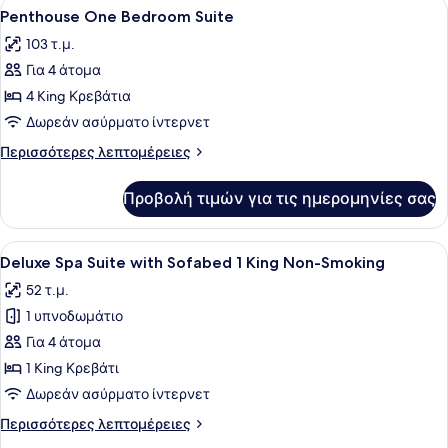
Προβολή
Ένα δωμάτιο ξενοδοχείου με ένα μ
5
King
Penthouse One Bedroom Suite
όλων
Non-
103 τ.μ.
smoking
των
Για 4 άτομα
φωτογραφιών
για
4 King Κρεβάτια
Penthouse
Δωρεάν ασύρματο ίντερνετ
One
Περισσότερες
Περισσότερες λεπτομέρειες
Bedroom
λεπτομέρειες
Suite
για
Προβολή τιμών για τις ημερομηνίες σας
Penthouse
One
Bedroom
Προβολή
Ένα δωμάτιο ξενοδοχείου με ένα κρ
7
Suite
Deluxe Spa Suite with Sofabed 1 King Non-Smoking
όλων
52 τ.μ.
των
1 υπνοδωμάτιο
φωτογραφιών
για
Για 4 άτομα
Deluxe
1 King Κρεβάτι
Spa
Δωρεάν ασύρματο ίντερνετ
Suite
Περισσότερες
Περισσότερες λεπτομέρειες
with
λεπτομέρειες