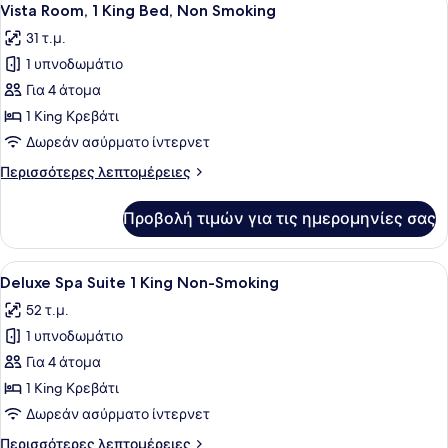
7
King
Vista Room, 1 King Bed, Non Smoking
όλων
Non-
31 τ.μ.
Smoking
των
1 υπνοδωμάτιο
φωτογραφιών
για
Για 4 άτομα
Vista
1 King Κρεβάτι
Room,
Δωρεάν ασύρματο ίντερνετ
1
Περισσότερες
Περισσότερες λεπτομέρειες
King
λεπτομέρειες
Bed,
για
Προβολή τιμών για τις ημερομηνίες σας
Vista
Non
Room,
Smoking
1
Προβολή
Ένα δωμάτιο ξενοδοχείου με ένα με
8
King
Deluxe Spa Suite 1 King Non-Smoking
όλων
Bed,
52 τ.μ.
Non
των
Smoking
1 υπνοδωμάτιο
φωτογραφιών
για
Για 4 άτομα
Deluxe
1 King Κρεβάτι
Spa
Δωρεάν ασύρματο ίντερνετ
Suite
Περισσότερες
Περισσότερες λεπτομέρειες