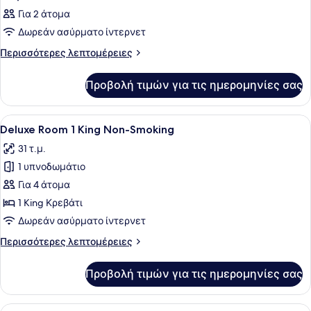
Για 2 άτομα
Δωρεάν ασύρματο ίντερνετ
Περισσότερες
Περισσότερες λεπτομέρειες
λεπτομέρειες
για
Προβολή τιμών για τις ημερομηνίες σας
Δωμάτιο
Προβολή
Ένα δωμάτιο ξενοδοχείου με ένα με
6
Deluxe Room 1 King Non-Smoking
όλων
31 τ.μ.
των
1 υπνοδωμάτιο
φωτογραφιών
για
Για 4 άτομα
Deluxe
1 King Κρεβάτι
Room
Δωρεάν ασύρματο ίντερνετ
1
Περισσότερες
Περισσότερες λεπτομέρειες
King
λεπτομέρειες
Non-
για
Προβολή τιμών για τις ημερομηνίες σας
Deluxe
Smoking
Room
1
Προβολή
Κλινοσκεπάσματα υψηλής ποιότητ