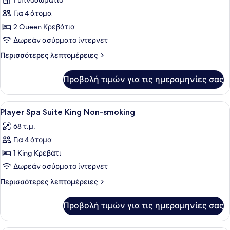
1 υπνοδωμάτιο
φωτογραφιών
για
Για 4 άτομα
Premium
2 Queen Κρεβάτια
Room
Δωρεάν ασύρματο ίντερνετ
2
Περισσότερες
Περισσότερες λεπτομέρειες
Queen
λεπτομέρειες
Non-
για
Προβολή τιμών για τις ημερομηνίες σας
Premium
Smoking
Room
2
Προβολή
Ένα δωμάτιο ξενοδοχείου με ένα κρ
7
Queen
Player Spa Suite King Non-smoking
όλων
Non-
68 τ.μ.
Smoking
των
Για 4 άτομα
φωτογραφιών
για
1 King Κρεβάτι
Player
Δωρεάν ασύρματο ίντερνετ
Spa
Περισσότερες
Περισσότερες λεπτομέρειες
Suite
λεπτομέρειες
King
για
Προβολή τιμών για τις ημερομηνίες σας
Player
Non-
Spa
smoking
Suite