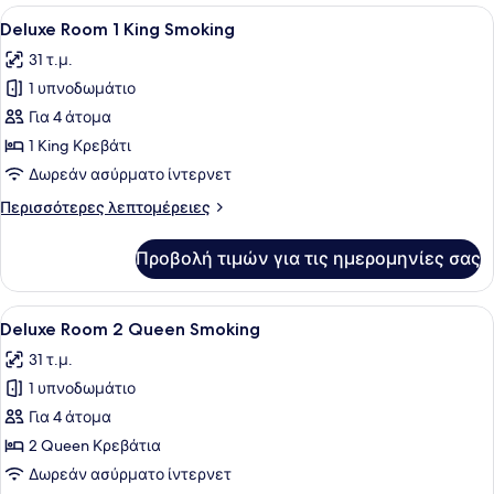
1
Προβολή
Ένα δωμάτιο ξενοδοχείου με ένα με
6
King
Deluxe Room 1 King Smoking
όλων
Non-
31 τ.μ.
Smoking
των
1 υπνοδωμάτιο
φωτογραφιών
για
Για 4 άτομα
Deluxe
1 King Κρεβάτι
Room
Δωρεάν ασύρματο ίντερνετ
1
Περισσότερες
Περισσότερες λεπτομέρειες
King
λεπτομέρειες
Smoking
για
Προβολή τιμών για τις ημερομηνίες σας
Deluxe
Room
1
Προβολή
Ένα δωμάτιο ξενοδοχείου με δύο κρ
6
King
Deluxe Room 2 Queen Smoking
όλων
Smoking
31 τ.μ.
των
1 υπνοδωμάτιο
φωτογραφιών
για
Για 4 άτομα
Deluxe
2 Queen Κρεβάτια
Room
Δωρεάν ασύρματο ίντερνετ