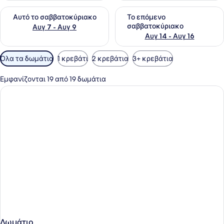
Έλεγχος διαθεσιμότητας για αυτό το σαββατοκύριακο Αυγ 7
Έλεγχος διαθεσιμότητας για
Αυτό το σαββατοκύριακο
Το επόμενο
σαββατοκύριακο
Αυγ 7 - Αυγ 9
Αυγ 14 - Αυγ 16
Διαθέσιμα
Όλα τα δωμάτια
1 κρεβάτι
2 κρεβάτια
3+ κρεβάτια
φίλτρα
για
Εμφανίζονται 19 από 19 δωμάτια
τα
δωμάτια
Δωμάτιο