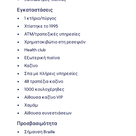
Εγκαταστάσεις
1 κτήριο/πύργος
Χτίστηκε το 1995
ΑΤΜ/τραπεζικές υπηρεσίες
Χρηματοκιβώτιο στη ρεσεψιόν
Health club
Εξωτερική πισίνα
Καζίνο
Σπα με πλήρεις υπηρεσίες
48 τραπέζια καζίνο
1000 κουλοχέρηδες
Αίθουσα καζίνο VIP
Χαμάμ
Αίθουσα συνεστιάσεων
Προσβασιμότητα
Σήμανση Braille