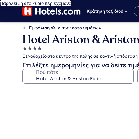
Παράλειψη στο κύριο περιεχόμενο
Κράτηση ταξιδιού
Εμφάνιση όλων των καταλυμάτων
Hotel Ariston & Ariston
Κατάλυμα
με
Ξενοδοχείο στο κέντρο της πόλης σε κοντινή απόσταση
4.0
Επιλέξτε ημερομηνίες για να δείτε τιμ
αστέρια
Πού πάτε;
Συλλογή
φωτογραφιών
για
Hotel
Ariston
&