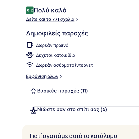
Σχόλια
Πολύ καλό
8,2
8,2 στα 10
Δείτε και τα 771 σχόλια
Πρόσοψη κ
Δημοφιλείς παροχές
Δωρεάν πρωινό
Δέχεται κατοικίδια
Δωρεάν ασύρματο ίντερνετ
Εμφάνιση όλων
Βασικές παροχές
(11)
Νιώστε σαν στο σπίτι σας
(6)
Γιατί αγαπάμε αυτό το κατάλυμα