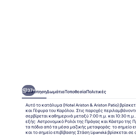
Ariston
Patio
37+
Επισκόπηση
Δωμάτια
Τοποθεσία
Πολιτικές
Αυτό το κατάλυμα (Hotel Ariston & Ariston Patio) βρίσκ
και Γέφυρα του Καρόλου. Στις παροχές περιλαμβάνοντα
σερβίρεται καθημερινά μεταξύ 7:00 π.μ. και 10:30 π.μ.
εξής: Αστρονομικό Ρολόι της Πράγας και Κάστρο της 
τα πόδια από τα μέσα μαζικής μεταφοράς: το σημείο 
και το σημείο επιβίβασης Στάση Lipanská βρίσκεται σε