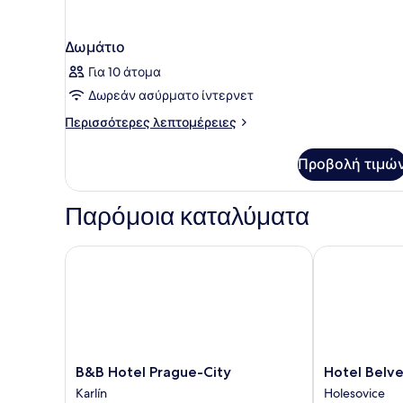
Δωμάτιο
Για 10 άτομα
Δωρεάν ασύρματο ίντερνετ
Περισσότερες
Περισσότερες λεπτομέρειες
λεπτομέρειες
για
Προβολή τιμώ
Δωμάτιο
Παρόμοια καταλύματα
B&B Hotel Prague-City
Hotel Belved
B&B
Hotel
B&B Hotel Prague-City
Hotel Belv
Hotel
Belvedere
Karlín
Holesovice
Prague-
Holesovice