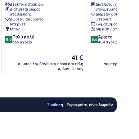
Δέχεται κατοικίδια
Διατίθεται χώρος
Πράγα
Διατίθεται χώρος
στάθμευσης
στάθμευσης
Δωρεάν ασύρματο
Δωρεάν ασύρματο
ίντερνετ
ίντερνετ
Κλιματισμός
Μπαρ
Μη καπνιστών
8.0
8.6
Πολύ καλό
Άριστο
8,0
8,6
στα
στα
666 σχόλια
404 σχόλια
10,
10,
Πολύ
Άριστο,
Η
41 €
καλό,
404
τιμή
συμπεριλαμβάνονται φόροι και τέλη
συμπεριλαμβάνοντα
666
σχόλια
είναι
30 Αυγ - 31 Αυγ
σχόλια
41 €
Σύνδεση
Εγγραφείτε, είναι δωρεάν