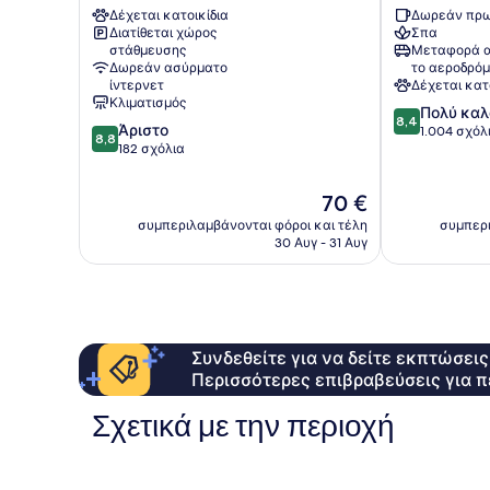
Δέχεται κατοικίδια
Δωρεάν πρω
City
Διατίθεται χώρος
Σπα
Karlín
στάθμευσης
Μεταφορά α
Δωρεάν ασύρματο
το αεροδρόμ
ίντερνετ
Δέχεται κατ
Κλιματισμός
8.4
Πολύ καλ
8,4
8.8
Άριστο
στα
1.004 σχόλ
8,8
στα
182 σχόλια
10,
10,
Πολύ
Άριστο,
καλό,
Η
70 €
182
1.004
τιμή
συμπεριλαμβάνονται φόροι και τέλη
συμπερι
σχόλια
σχόλια
είναι
30 Αυγ - 31 Αυγ
70 €
Συνδεθείτε για να δείτε εκπτώσει
Περισσότερες επιβραβεύσεις για π
Σχετικά με την περιοχή