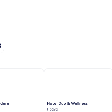
ν
ere
Hotel Duo & Wellness
Hotel
edere
Hotel Duo & Wellness
Duo
Πράγα
&