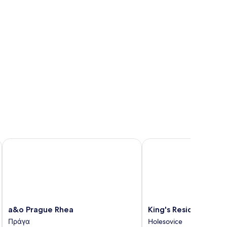
a&o Prague Rhea
King's Residence
a&o
King's
a&o Prague Rhea
King's Residence
Prague
Residence
Πράγα
Holesovice
Rhea
Holesovice