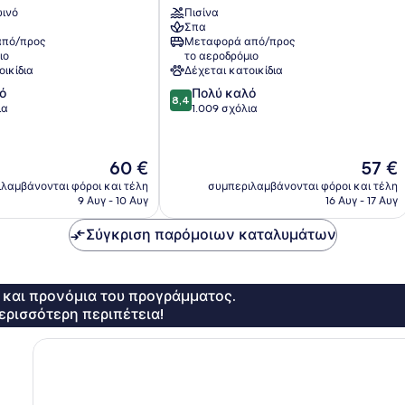
ινό
Πισίνα
Wellness
Σπα
Πράγα
πό/προς
Μεταφορά από/προς
ιο
το αεροδρόμιο
οικίδια
Δέχεται κατοικίδια
8.4
ό
Πολύ καλό
8,4
στα
ια
1.009 σχόλια
10,
Πολύ
καλό,
Η
Η
60 €
57 €
1.009
τιμή
τιμή
λαμβάνονται φόροι και τέλη
συμπεριλαμβάνονται φόροι και τέλη
σχόλια
είναι
είναι
9 Αυγ - 10 Αυγ
16 Αυγ - 17 Αυγ
60 €
57 €
Σύγκριση παρόμοιων καταλυμάτων
ς και προνόμια του προγράμματος.
ερισσότερη περιπέτεια!