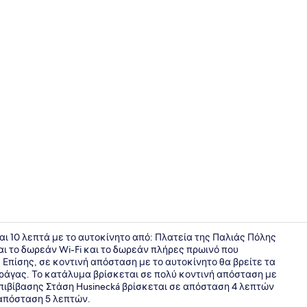
Εστιατόριο
εται 10 λεπτά με το αυτοκίνητο από: Πλατεία της Παλιάς Πόλης
ι το δωρεάν Wi-Fi και το δωρεάν πλήρες πρωινό που
. Επίσης, σε κοντινή απόσταση με το αυτοκίνητο θα βρείτε τα
Φαγητό και
Πράγας. Το κατάλυμα βρίσκεται σε πολύ κοντινή απόσταση με
επιβίβασης Στάση Husinecká βρίσκεται σε απόσταση 4 λεπτών
 απόσταση 5 λεπτών.