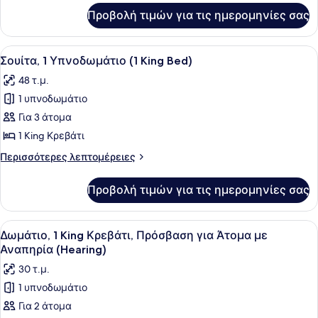
για
για
Προβολή τιμών για τις ημερομηνίες σας
Σουίτα,
Άτομα
1
με
Υπνοδωμάτιο,
Προβολή
Ένα δωμάτιο ξενοδοχείου με ένα κρ
10
Αναπηρία
Πρόσβαση
Σουίτα, 1 Υπνοδωμάτιο (1 King Bed)
όλων
για
(Roll-
48 τ.μ.
Άτομα
των
In
με
1 υπνοδωμάτιο
φωτογραφιών
Shower)
Αναπηρία
για
Για 3 άτομα
(Roll-
Σουίτα,
In
1 King Κρεβάτι
Shower)
1
Περισσότερες
Περισσότερες λεπτομέρειες
Υπνοδωμάτιο
λεπτομέρειες
(1
για
Προβολή τιμών για τις ημερομηνίες σας
Σουίτα,
King
1
Bed)
Υπνοδωμάτιο
Προβολή
Ένα δωμάτιο ξενοδοχείου με ένα με
8
(1
Δωμάτιο, 1 King Κρεβάτι, Πρόσβαση για Άτομα με
όλων
King
Αναπηρία (Hearing)
Bed)
των
30 τ.μ.
φωτογραφιών
1 υπνοδωμάτιο
για
Για 2 άτομα
Δωμάτιο,