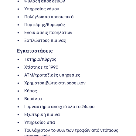
Φύλαξη αποσκευών
Υπηρεσίες γάμου
Πολύγλωσσο προσωπικό
Πορτιέρης/θυρωρός
Ενοικιάσεις ποδηλάτων
Ξαπλώστρες πισίνας
Εγκαταστάσεις
1 κτήριο/πύργος
Χτίστηκε το 1990
ΑΤΜ/τραπεζικές υπηρεσίες
Χρηματοκιβώτιο στη ρεσεψιόν
Κήπος
Βεράντα
Γυμναστήριο ανοιχτό όλο το 24ωρο
Εξωτερική πισίνα
Υπηρεσίες σπα
Τουλάχιστον το 80% των τροφών από ντόπιους
παραγωγούς