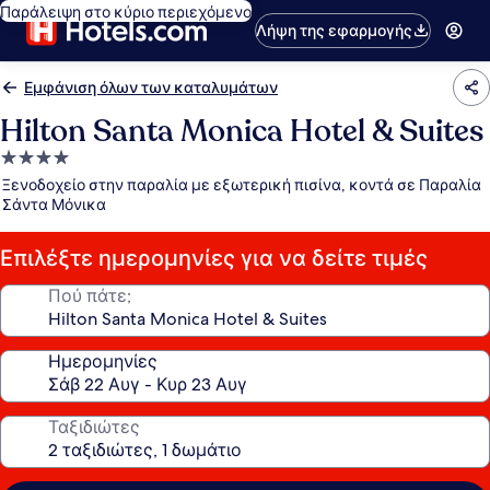
Παράλειψη στο κύριο περιεχόμενο
Λήψη της εφαρμογής
Εμφάνιση όλων των καταλυμάτων
Hilton Santa Monica Hotel & Suites
Κατάλυμα
με
Ξενοδοχείο στην παραλία με εξωτερική πισίνα, κοντά σε Παραλία
4.0
Σάντα Μόνικα
αστέρια
Επιλέξτε ημερομηνίες για να δείτε τιμές
Πού πάτε;
Ημερομηνίες
Ταξιδιώτες