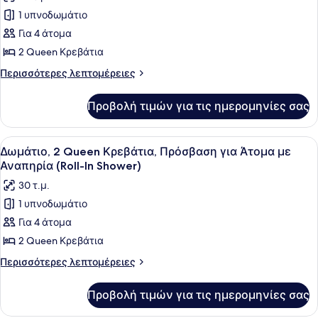
των
με
1 υπνοδωμάτιο
φωτογραφιών
Αναπηρία
για
Για 4 άτομα
(Hearing)
Δωμάτιο,
2 Queen Κρεβάτια
2
Περισσότερες
Περισσότερες λεπτομέρειες
Queen
λεπτομέρειες
Κρεβάτια
για
Προβολή τιμών για τις ημερομηνίες σας
Δωμάτιο,
2
Queen
Προβολή
Ένα δωμάτιο ξενοδοχείου με δύο κρ
4
Κρεβάτια
Δωμάτιο, 2 Queen Κρεβάτια, Πρόσβαση για Άτομα με
όλων
Αναπηρία (Roll-In Shower)
των
30 τ.μ.
φωτογραφιών
1 υπνοδωμάτιο
για
Για 4 άτομα
Δωμάτιο,
2
2 Queen Κρεβάτια
Queen
Περισσότερες
Περισσότερες λεπτομέρειες
Κρεβάτια,
λεπτομέρειες
για
Πρόσβαση
Προβολή τιμών για τις ημερομηνίες σας
Δωμάτιο,
για
2