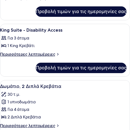
λεπτομέρειες
King
για
Suite
Προβολή τιμών για τις ημερομηνίες σας
King
Suite
Προβολή
Ένα δωμάτιο ξενοδοχείου με έναν κ
3
King Suite - Disability Access
όλων
Για 3 άτομα
των
1 King Κρεβάτι
φωτογραφιών
για
Περισσότερες
Περισσότερες λεπτομέρειες
λεπτομέρειες
King
για
Suite
Προβολή τιμών για τις ημερομηνίες σας
King
-
Suite
Disability
-
Προβολή
Ένα δωμάτιο ξενοδοχείου με δύο κρ
7
Disability
Access
Δωμάτιο, 2 Διπλά Κρεβάτια
όλων
Access
30 τ.μ.
των
1 υπνοδωμάτιο
φωτογραφιών
για
Για 4 άτομα
Δωμάτιο,
2 Διπλά Κρεβάτια
2
Περισσότερες
Περισσότερες λεπτομέρειες
Διπλά