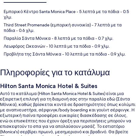
Εμπορικό Κέντρο Santa Monica Place
- 5 λεπτά με τα πόδια
- 0.5
χλμ.
Third Street Promenade (εμπορική συνοικία)
- 7 λεπτά με τα
πόδια
- 0.6 χλμ.
Παραλία Σάντα Μόνικα
- 8 λεπτά με τα πόδια
- 0.7 χλμ.
Λεωφόρος Ωκεανών
- 10 λεπτά με τα πόδια
- 0.9 χλμ.
Προβλήτα της Σάντα Μόνικα
- 10 λεπτά με τα πόδια
- 0.9 χλμ.
Πληροφορίες για το κατάλυμα
Hilton Santa Monica Hotel & Suites
Αυτό το κατάλυμα (Hilton Santa Monica Hotel & Suites) είναι μια
εξαιρετική επιλογή για τη διαμονή σας στην παραλία εδώ (Σάντα
Μόνικα), καθώς βρίσκεται κοντά σε δραστηριότητες όπως κολύμπι
με αναπνευστήρα, σέρφινγκ/body boarding και γουίντ σέρφινγκ. Η
εξωτερική πισίνα προσφέρει ευκαιρίες διασκέδασης σε όλους,
ενώ οι επισκέπτες που έχουν όρεξη για περιποιήσεις μπορούν να
επισκεφτούν το σπα για να απολαύσουν μασάζ. Το εστιατόριο
(Monica's) σερβίρει πρωινό, μεσημεριανό και βραδινό. Θα βρείτε