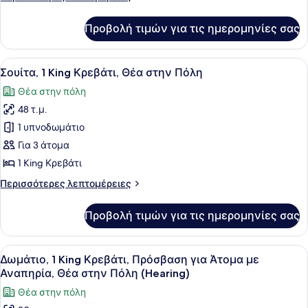
Κρεβάτι,
λεπτομέρειες
Θέα
για
Προβολή τιμών για τις ημερομηνίες σας
Δωμάτιο,
στην
1
Πόλη
King
Προβολή
Ένα δωμάτιο ξενοδοχείου με ένα κρ
5
Κρεβάτι,
Σουίτα, 1 King Κρεβάτι, Θέα στην Πόλη
όλων
Θέα
Θέα στην πόλη
στην
των
Πόλη
48 τ.μ.
φωτογραφιών
για
1 υπνοδωμάτιο
Σουίτα,
Για 3 άτομα
1
1 King Κρεβάτι
King
Περισσότερες
Περισσότερες λεπτομέρειες
Κρεβάτι,
λεπτομέρειες
Θέα
για
Προβολή τιμών για τις ημερομηνίες σας
Σουίτα,
στην
1
Πόλη
King
Προβολή
Ένα δωμάτιο ξενοδοχείου με ένα με
7
Κρεβάτι,
Δωμάτιο, 1 King Κρεβάτι, Πρόσβαση για Άτομα με
όλων
Θέα
Αναπηρία, Θέα στην Πόλη (Hearing)
στην
των
Θέα στην πόλη
Πόλη
φωτογραφιών