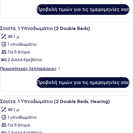
λεπτομέρειες
Κρεβάτια
για
Προβολή τιμών για τις ημερομηνίες σας
Δωμάτιο,
2
Διπλά
Προβολή
Ένα δωμάτιο ξενοδοχείου με δύο κ
9
Κρεβάτια
Σουίτα, 1 Υπνοδωμάτιο (2 Double Beds)
όλων
48 τ.μ.
των
1 υπνοδωμάτιο
φωτογραφιών
για
Για 5 άτομα
Σουίτα,
2 Διπλά Κρεβάτια
1
Περισσότερες
Περισσότερες λεπτομέρειες
Υπνοδωμάτιο
λεπτομέρειες
(2
για
Προβολή τιμών για τις ημερομηνίες σας
Σουίτα,
Double
1
Beds)
Υπνοδωμάτιο
Προβολή
Ένα σύγχρονο σαλόνι με έναν κανα
5
(2
Σουίτα, 1 Υπνοδωμάτιο (2 Double Beds, Hearing)
όλων
Double
48 τ.μ.
Beds)
των
1 υπνοδωμάτιο
φωτογραφιών
για
Για 5 άτομα
Σουίτα,
2 Διπλά Κρεβάτια