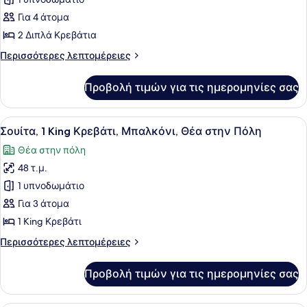
για
Σουίτα,
Για 4 άτομα
1
2 Διπλά Κρεβάτια
Υπνοδωμάτιο,
Περισσότερες
Περισσότερες λεπτομέρειες
Θέα
λεπτομέρειες
στην
για
Προβολή τιμών για τις ημερομηνίες σας
Σουίτα,
Πόλη
1
(2
Υπνοδωμάτιο,
Προβολή
Ένα δωμάτιο ξενοδοχείου με ένα κρ
Double
8
Θέα
Σουίτα, 1 King Κρεβάτι, Μπαλκόνι, Θέα στην Πόλη
όλων
Beds)
στην
Θέα στην πόλη
Πόλη
των
(2
48 τ.μ.
φωτογραφιών
Double
για
1 υπνοδωμάτιο
Beds)
Σουίτα,
Για 3 άτομα
1
1 King Κρεβάτι
King
Περισσότερες
Περισσότερες λεπτομέρειες
Κρεβάτι,
λεπτομέρειες
Μπαλκόνι,
για
Προβολή τιμών για τις ημερομηνίες σας
Σουίτα,
Θέα
1
στην
King