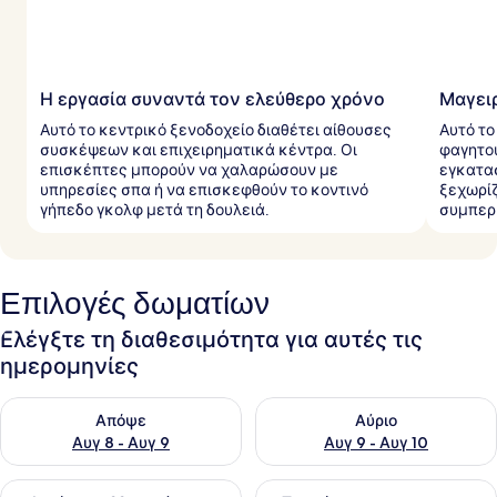
Η εργασία συναντά τον ελεύθερο χρόνο
Μαγειρ
Αυτό το κεντρικό ξενοδοχείο διαθέτει αίθουσες
Αυτό το
συσκέψεων και επιχειρηματικά κέντρα. Οι
φαγητού
επισκέπτες μπορούν να χαλαρώσουν με
εγκατασ
υπηρεσίες σπα ή να επισκεφθούν το κοντινό
ξεχωρίζ
γήπεδο γκολφ μετά τη δουλειά.
συμπερ
Επιλογές δωματίων
Ελέγξτε τη διαθεσιμότητα για αυτές τις
ημερομηνίες
Έλεγχος διαθεσιμότητας για απόψε Αυγ 8 - Αυγ 9
Έλεγχος διαθεσιμότητας για 
Απόψε
Αύριο
Αυγ 8 - Αυγ 9
Αυγ 9 - Αυγ 10
Έλεγχος διαθεσιμότητας για αυτό το σαββατοκύριακο Αυγ 1
Έλεγχος διαθεσιμότητας για