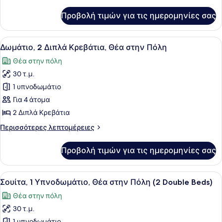
Κρεβάτια,
λεπτομέρειες
για
Πρόσβαση
Προβολή τιμών για τις ημερομηνίες σας
Δωμάτιο,
για
2
Άτομα
Queen
Προβολή
Ένα δωμάτιο ξενοδοχείου με δύο κρ
6
με
Κρεβάτια,
Δωμάτιο, 2 Διπλά Κρεβάτια, Θέα στην Πόλη
όλων
Πρόσβαση
Αναπηρία
Θέα στην πόλη
για
των
(Hearing)
Άτομα
30 τ.μ.
φωτογραφιών
με
για
1 υπνοδωμάτιο
Αναπηρία
Δωμάτιο,
(Hearing)
Για 4 άτομα
2
2 Διπλά Κρεβάτια
Διπλά
Περισσότερες
Περισσότερες λεπτομέρειες
Κρεβάτια,
λεπτομέρειες
Θέα
για
Προβολή τιμών για τις ημερομηνίες σας
Δωμάτιο,
στην
2
Πόλη
Διπλά
Προβολή
Ένα σύγχρονο δωμάτιο ξενοδοχείου 
7
Κρεβάτια,
Σουίτα, 1 Υπνοδωμάτιο, Θέα στην Πόλη (2 Double Beds)
όλων
Θέα
Θέα στην πόλη
στην
των
Πόλη
30 τ.μ.
φωτογραφιών
1 υπνοδωμάτιο