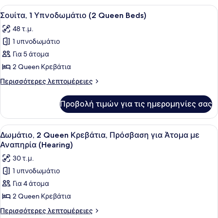
Άτομα
Queen
Προβολή
Ένα σύγχρονο σαλόνι με έναν κανα
9
με
Κρεβάτια,
Σουίτα, 1 Υπνοδωμάτιο (2 Queen Beds)
όλων
Πρόσβαση
Αναπηρία
48 τ.μ.
για
των
(Roll-
Άτομα
1 υπνοδωμάτιο
φωτογραφιών
In
με
για
Για 5 άτομα
Αναπηρία
Shower)
Σουίτα,
(Roll-
2 Queen Κρεβάτια
In
1
Περισσότερες
Περισσότερες λεπτομέρειες
Shower)
Υπνοδωμάτιο
λεπτομέρειες
(2
για
Προβολή τιμών για τις ημερομηνίες σας
Σουίτα,
Queen
1
Beds)
Υπνοδωμάτιο
Προβολή
Ένα δωμάτιο ξενοδοχείου με δύο κ
5
(2
Δωμάτιο, 2 Queen Κρεβάτια, Πρόσβαση για Άτομα με
όλων
Queen
Αναπηρία (Hearing)
Beds)
των
30 τ.μ.
φωτογραφιών
1 υπνοδωμάτιο
για
Για 4 άτομα
Δωμάτιο,
2
2 Queen Κρεβάτια
Queen
Περισσότερες
Περισσότερες λεπτομέρειες