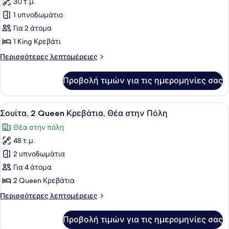
30 τ.μ.
για
1 υπνοδωμάτιο
Δωμάτιο,
1
Για 2 άτομα
King
1 King Κρεβάτι
Κρεβάτι,
Περισσότερες
Περισσότερες λεπτομέρειες
Πρόσβαση
λεπτομέρειες
για
για
Προβολή τιμών για τις ημερομηνίες σας
Δωμάτιο,
Άτομα
1
με
King
Προβολή
Ένα σύγχρονο δωμάτιο ξενοδοχείου 
Αναπηρία,
7
Κρεβάτι,
Σουίτα, 2 Queen Κρεβάτια, Θέα στην Πόλη
όλων
Πρόσβαση
Θέα
Θέα στην πόλη
για
των
στην
Άτομα
48 τ.μ.
φωτογραφιών
Πόλη
με
για
2 υπνοδωμάτια
(Hearing)
Αναπηρία,
Σουίτα,
Θέα
Για 4 άτομα
στην
2
2 Queen Κρεβάτια
Πόλη
Queen
(Hearing)
Περισσότερες
Περισσότερες λεπτομέρειες
Κρεβάτια,
λεπτομέρειες
Θέα
για
Προβολή τιμών για τις ημερομηνίες σας
Σουίτα,
στην