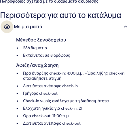
ακόμη μπαρ/lounge, health club και γυμναστήριο που είναι ανοιχτό
Πληροφορίες σχετικά με τα δικαιώματα ακύρωσης
όλο το 24ωρο. Άλλοι ταξιδιώτες λένε εξαιρετικά πράγματα για το
εξυπηρετικό προσωπικό και την τοποθεσία του. Τα μέσα μαζικής
Περισσότερα για αυτό το κατάλυμα
μεταφοράς είναι σε κοντινή απόσταση: το σημείο επιβίβασης
Σταθμός Downtown Santa Monica βρίσκεται μόλις 4 λεπτά με τα
Με μια ματιά
πόδια.
Μέγεθος ξενοδοχείου
286 δωμάτια
Εκτείνεται σε 8 ορόφους
Άφιξη/αναχώρηση
Ώρα έναρξης check-in: 4:00 μ.μ. – Ώρα λήξης check-in:
οποιαδήποτε στιγμή
Διατίθεται ανέπαφο check-in
Γρήγορο check-out
Check-in νωρίς ανάλογα με τη διαθεσιμότητα
Ελάχιστη ηλικία για check-in: 21
Ώρα check-out: 11:00 π.μ.
Διατίθεται ανέπαφο check-out