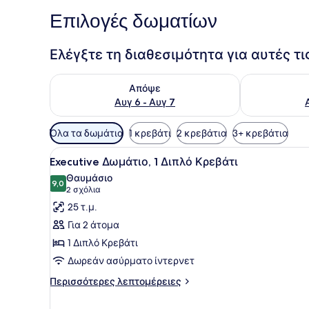
Επιλογές δωματίων
Ελέγξτε τη διαθεσιμότητα για αυτές τ
Έλεγχος διαθεσιμότητας για απόψε Αυγ 6 - Αυγ 7
Έλεγχος διαθ
Απόψε
Αυγ 6 - Αυγ 7
Διαθέσιμα
Όλα τα δωμάτια
1 κρεβάτι
2 κρεβάτια
3+ κρεβάτια
φίλτρα
Προβολή
Ένα σύγχρονο δωμάτιο ξενοδ
για
6
Executive Δωμάτιο, 1 Διπλό Κρεβάτι
όλων
τα
Θαυμάσιο
των
9,0
δωμάτια
9,0 στα 10
(2
2 σχόλια
φωτογραφιών
σχόλια)
25 τ.μ.
για
Για 2 άτομα
Executive
1 Διπλό Κρεβάτι
Δωμάτιο,
Δωρεάν ασύρματο ίντερνετ
1
Διπλό
Περισσότερες
Περισσότερες λεπτομέρειες
λεπτομέρειες
Κρεβάτι
για