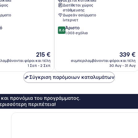
οικίδια
Δέχεται κατοικίδια
Nice
χώρος
Διατίθεται χώρος
Κέντρο
στάθμευσης
της
ρματο
Δωρεάν ασύρματο
Νίκαιας
ίντερνετ
8.6
ό
Άριστο
8,6
στα
1.003 σχόλια
10,
Άριστο,
1.003
Η
Η
215 €
339 €
σχόλια
τιμή
τιμή
λαμβάνονται φόροι και τέλη
συμπεριλαμβάνονται φόροι και τέλη
είναι
είναι
1 Σεπ - 2 Σεπ
30 Αυγ - 31 Αυγ
215 €
339 €
Σύγκριση παρόμοιων καταλυμάτων
ς και προνόμια του προγράμματος.
ερισσότερη περιπέτεια!