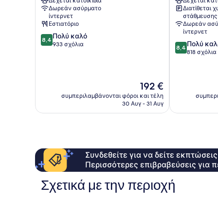
Δέχεται κατοικίδια
Δέχεται κατ
της
Δωρεάν ασύρματο
Διατίθεται 
Νίκαιας
ίντερνετ
στάθμευσης
Εστιατόριο
Δωρεάν ασύ
ίντερνετ
8.4
Πολύ καλό
8,4
8.4
Πολύ καλ
στα
933 σχόλια
8,4
στα
818 σχόλια
10,
10,
Πολύ
Πολύ
καλό,
καλό,
933
Η
192 €
818
σχόλια
τιμή
σχόλια
συμπεριλαμβάνονται φόροι και τέλη
συμπερι
είναι
30 Αυγ - 31 Αυγ
192 €
Συνδεθείτε για να δείτε εκπτώσει
Περισσότερες επιβραβεύσεις για π
Σχετικά με την περιοχή