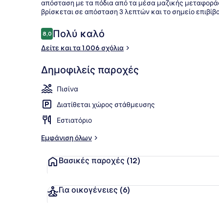
απόσταση με τα πόδια από τα μέσα μαζικής μεταφοράς: 
βρίσκεται σε απόσταση 3 λεπτών και το σημείο επιβίβ
Ποδηλασία
Σχόλια
Πολύ καλό
8,0
8,0 στα 10
Δείτε και τα 1.006 σχόλια
Δημοφιλείς παροχές
Πισίνα
Διατίθεται χώρος στάθμευσης
Εστιατόριο
Εμφάνιση όλων
Βασικές παροχές
(12)
Για οικογένειες
(6)