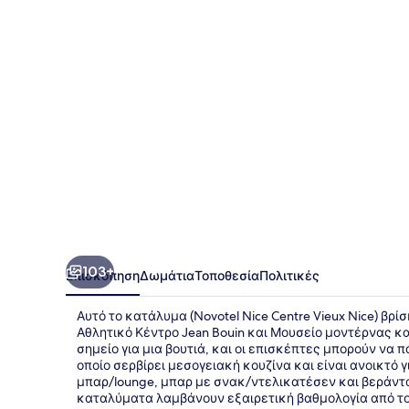
Vieux
Nice
103+
Επισκόπηση
Δωμάτια
Τοποθεσία
Πολιτικές
Αυτό το κατάλυμα (Novotel Nice Centre Vieux Nice) βρί
Αθλητικό Κέντρο Jean Bouin και Μουσείο μοντέρνας κα
σημείο για μια βουτιά, και οι επισκέπτες μπορούν να π
οποίο σερβίρει μεσογειακή κουζίνα και είναι ανοικτό 
μπαρ/lounge, μπαρ με σνακ/ντελικατέσεν και βεράντα.
καταλύματα λαμβάνουν εξαιρετική βαθμολογία από του