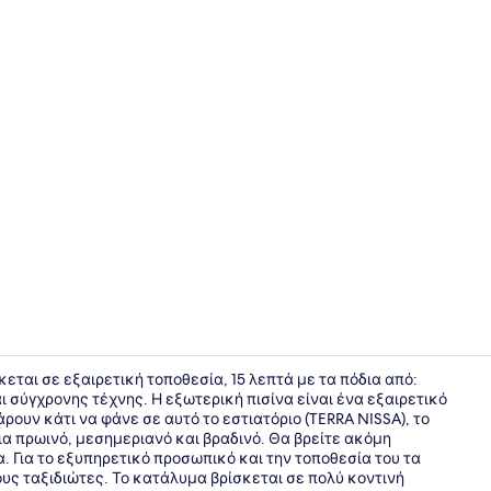
Διάφορα
σκεται σε εξαιρετική τοποθεσία, 15 λεπτά με τα πόδια από:
ι σύγχρονης τέχνης. Η εξωτερική πισίνα είναι ένα εξαιρετικό
άρουν κάτι να φάνε σε αυτό το εστιατόριο (TERRA NISSA), το
Διάφορα
για πρωινό, μεσημεριανό και βραδινό. Θα βρείτε ακόμη
 Για το εξυπηρετικό προσωπικό και την τοποθεσία του τα
ς ταξιδιώτες. Το κατάλυμα βρίσκεται σε πολύ κοντινή