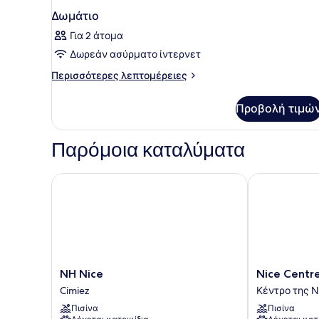
Δωμάτιο
Για 2 άτομα
Δωρεάν ασύρματο ίντερνετ
Περισσότερες
Περισσότερες λεπτομέρειες
λεπτομέρειες
για
Προβολή τιμώ
Δωμάτιο
Παρόμοια καταλύματα
NH Nice
Nice Centre H
NH
Nice
NH Nice
Nice Centr
Nice
Centre
Cimiez
Κέντρο της Ν
Cimiez
Hotel
Πισίνα
Πισίνα
Κέντρο