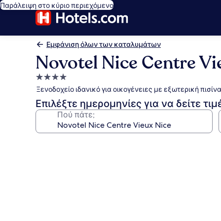
Παράλειψη στο κύριο περιεχόμενο
Εμφάνιση όλων των καταλυμάτων
Novotel Nice Centre Vi
Κατάλυμα
με
Ξενοδοχείο ιδανικό για οικογένειες με εξωτερική πισίνα
4.0
Επιλέξτε ημερομηνίες για να δείτε τιμ
αστέρια
Πού πάτε;
Συλλογή
φωτογραφιών
για
Novotel
Nice
Centre