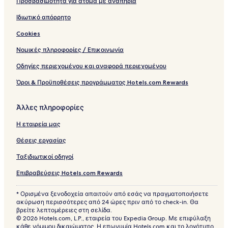
Προσβασιμότητα για άτομα με αναπηρία
Ιδιωτικό απόρρητο
Cookies
Νομικές πληροφορίες / Επικοινωνία
Οδηγίες περιεχομένου και αναφορά περιεχομένου
Όροι & Προϋποθέσεις προγράμματος Hotels.com Rewards
Άλλες πληροφορίες
Η εταιρεία μας
Θέσεις εργασίας
Ταξιδιωτικοί οδηγοί
Επιβραβεύσεις Hotels.com Rewards
* Ορισμένα ξενοδοχεία απαιτούν από εσάς να πραγματοποιήσετε
ακύρωση περισσότερες από 24 ώρες πριν από το check-in. Θα
βρείτε λεπτομέρειες στη σελίδα.
© 2026 Hotels.com, L.P., εταιρεία του Expedia Group. Με επιφύλαξη
κάθε νόμιμου δικαιώματος. Η επωνυμία Hotels.com και το λογότυπο