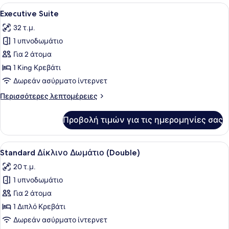
Προβολή
Ένα σύγχρονο δωμάτιο ξενοδοχείου 
19
Executive Suite
όλων
32 τ.μ.
των
1 υπνοδωμάτιο
φωτογραφιών
για
Για 2 άτομα
Executive
1 King Κρεβάτι
Suite
Δωρεάν ασύρματο ίντερνετ
Περισσότερες
Περισσότερες λεπτομέρειες
λεπτομέρειες
για
Προβολή τιμών για τις ημερομηνίες σας
Executive
Suite
Προβολή
Ένα δωμάτιο ξενοδοχείου με ένα κρ
8
Standard Δίκλινο Δωμάτιο (Double)
όλων
20 τ.μ.
των
1 υπνοδωμάτιο
φωτογραφιών
για
Για 2 άτομα
Standard
1 Διπλό Κρεβάτι
Δίκλινο
Δωρεάν ασύρματο ίντερνετ