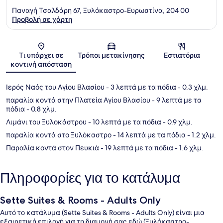
Παναγή Τσαλδάρη 67, Ξυλόκαστρο-Ευρωστίνα, 204 00
Προβολή σε χάρτη
Χάρτης
Τι υπάρχει σε
Τρόποι μετακίνησης
Εστιατόρια
κοντινή απόσταση
Ιερός Ναός του Αγίου Βλασίου
- 3 λεπτά με τα πόδια
- 0.3 χλμ.
παραλία κοντά στην Πλατεία Αγίου Βλασίου
- 9 λεπτά με τα
πόδια
- 0.8 χλμ.
Λιμάνι του Ξυλοκάστρου
- 10 λεπτά με τα πόδια
- 0.9 χλμ.
παραλία κοντά στο Ξυλόκαστρο
- 14 λεπτά με τα πόδια
- 1.2 χλμ.
Παραλία κοντά στον Πευκιά
- 19 λεπτά με τα πόδια
- 1.6 χλμ.
Πληροφορίες για το κατάλυμα
Sette Suites & Rooms - Adults Only
Αυτό το κατάλυμα (Sette Suites & Rooms - Adults Only) είναι μια
εξαιρετική επιλογή για τη διαμονή σας εδώ (Ξυλόκαστρο-