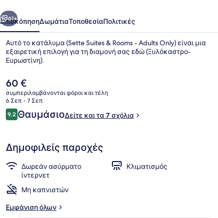
-
οηγούμενο
Επόμενο
Adults
61+
Επισκόπηση
Δωμάτια
Τοποθεσία
Πολιτικές
Only
Αυτό το κατάλυμα (Sette Suites & Rooms - Adults Only) είναι μια
εξαιρετική επιλογή για τη διαμονή σας εδώ (Ξυλόκαστρο-
Ευρωστίνη).
Η
60 €
τρέχουσα
συμπεριλαμβάνονται φόροι και τέλη
τιμή
6 Σεπ - 7 Σεπ
είναι
Σχόλια
Θαυμάσιο
9,2
Δείτε και τα 7 σχόλια
60 €
9,2 στα 10
Comfort Δίκλινο Δωμάτιο (Double)
Δημοφιλείς παροχές
Δωρεάν ασύρματο
Κλιματισμός
ίντερνετ
Μη καπνιστών
Εμφάνιση όλων