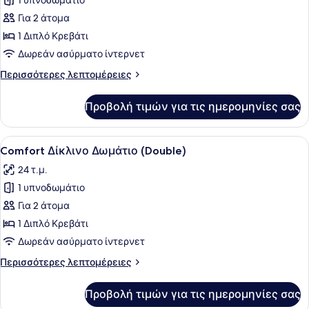
1 υπνοδωμάτιο
φωτογραφιών
για
Για 2 άτομα
Grand
1 Διπλό Κρεβάτι
Δίκλινο
Δωρεάν ασύρματο ίντερνετ
Δωμάτιο
Περισσότερες
Περισσότερες λεπτομέρειες
(Double)
λεπτομέρειες
για
Προβολή τιμών για τις ημερομηνίες σας
Grand
Δίκλινο
Δωμάτιο
Προβολή
Ένα σύγχρονο δωμάτιο ξενοδοχείου 
8
(Double)
Comfort Δίκλινο Δωμάτιο (Double)
όλων
24 τ.μ.
των
1 υπνοδωμάτιο
φωτογραφιών
για
Για 2 άτομα
Comfort
1 Διπλό Κρεβάτι
Δίκλινο
Δωρεάν ασύρματο ίντερνετ
Δωμάτιο
Περισσότερες
Περισσότερες λεπτομέρειες
(Double)
λεπτομέρειες
για
Προβολή τιμών για τις ημερομηνίες σας
Comfort