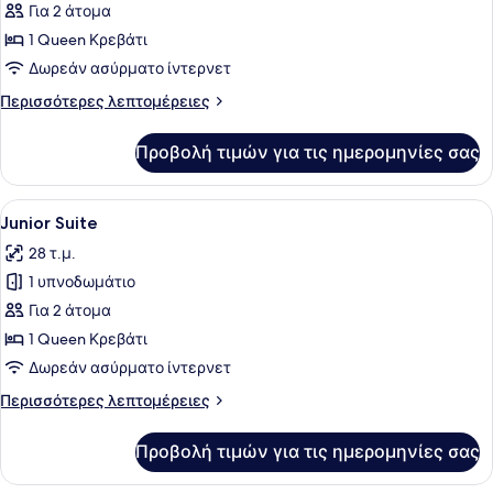
για
Για 2 άτομα
Deluxe
1 Queen Κρεβάτι
Double
Δωρεάν ασύρματο ίντερνετ
Room
Περισσότερες
Περισσότερες λεπτομέρειες
λεπτομέρειες
για
Προβολή τιμών για τις ημερομηνίες σας
Deluxe
Double
Room
Προβολή
Ένα σύγχρονο δωμάτιο ξενοδοχείου 
9
Junior Suite
όλων
28 τ.μ.
των
1 υπνοδωμάτιο
φωτογραφιών
για
Για 2 άτομα
Junior
1 Queen Κρεβάτι
Suite
Δωρεάν ασύρματο ίντερνετ
Περισσότερες
Περισσότερες λεπτομέρειες
λεπτομέρειες
για
Προβολή τιμών για τις ημερομηνίες σας
Junior
Suite