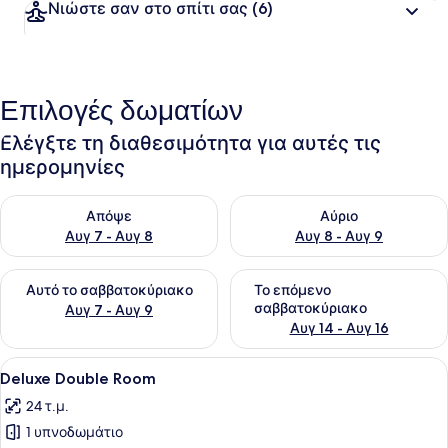
Νιώστε σαν στο σπίτι σας
(6)
Επιλογές δωματίων
Ελέγξτε τη διαθεσιμότητα για αυτές τις
ημερομηνίες
Έλεγχος διαθεσιμότητας για απόψε Αυγ 7 - Αυγ 8
Έλεγχος διαθεσιμότητας για 
Απόψε
Αύριο
Αυγ 7 - Αυγ 8
Αυγ 8 - Αυγ 9
Έλεγχος διαθεσιμότητας για αυτό το σαββατοκύριακο Αυγ 7
Έλεγχος διαθεσιμότητας για
Αυτό το σαββατοκύριακο
Το επόμενο
σαββατοκύριακο
Αυγ 7 - Αυγ 9
Αυγ 14 - Αυγ 16
Προβολή
Ένα δωμάτιο ξενοδοχείου με ένα κρ
5
Deluxe Double Room
όλων
24 τ.μ.
των
1 υπνοδωμάτιο
φωτογραφιών