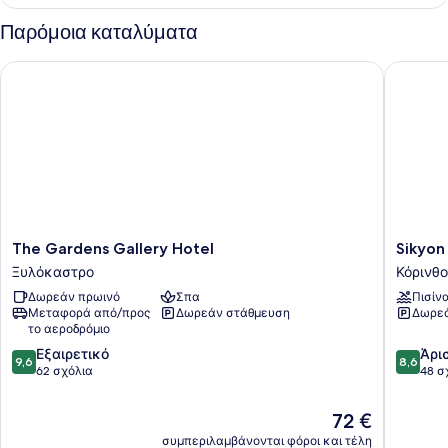
Δίκλινο
Δωμάτιο
Παρόμοια καταλύματα
(Double)
The Gardens Gallery Hotel
Sikyon C
The
Sikyon
The Gardens Gallery Hotel
Sikyon
Gardens
Coast
Ξυλόκαστρο
Κόρινθ
Gallery
Hotel
Δωρεάν πρωινό
Σπα
Πισίν
Hotel
&
Μεταφορά από/προς
Δωρεάν στάθμευση
Δωρεά
Ξυλόκαστρο
Resort
το αεροδρόμιο
Κόρινθο
9.6
8.6
Εξαιρετικό
Άρι
9,6
8,6
στα
στα
62 σχόλια
48 σ
10,
10,
Εξαιρετικό,
Άριστο,
Η
72 €
62
48
τιμή
συμπεριλαμβάνονται φόροι και τέλη
σχόλια
σχόλια