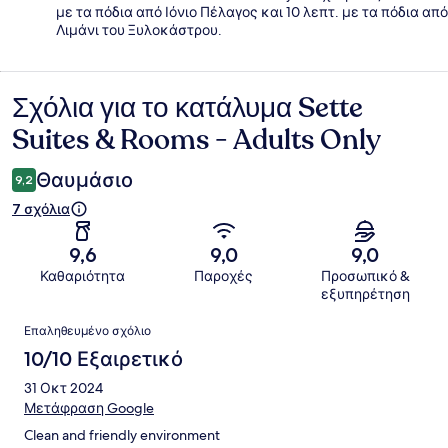
με τα πόδια από Ιόνιο Πέλαγος και 10 λεπτ. με τα πόδια από
Λιμάνι του Ξυλοκάστρου.
Σχόλια για το κατάλυμα Sette
Σχόλια
Suites & Rooms - Adults Only
Θαυμάσιο
9,2
7 σχόλια
9,6
9,0
9,0
Καθαριότητα
Παροχές
Προσωπικό &
εξυπηρέτηση
Σχόλια
Επαληθευμένο σχόλιο
10/10 Εξαιρετικό
31 Οκτ 2024
Μετάφραση Google
Clean and friendly environment