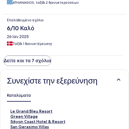
ATHANASIOS, ταξίδι 2 διανυκτερεύσεων
Επαληθευμένο σχόλιο
6/10 Καλό
26 Ιαν 2025
Ταξίδι 1 διανυκτέρευσης
Δείτε και τα 7 σχόλια
Συνεχίστε την εξερεύνηση
Καταλύματα
Σ
Le Grand Bleu Resort
τ
Σ
Green Village
ά
τ
Σ
Sikyon Coast Hotel & Resort
ν
ά
τ
Σ
San Gerasimo Villas