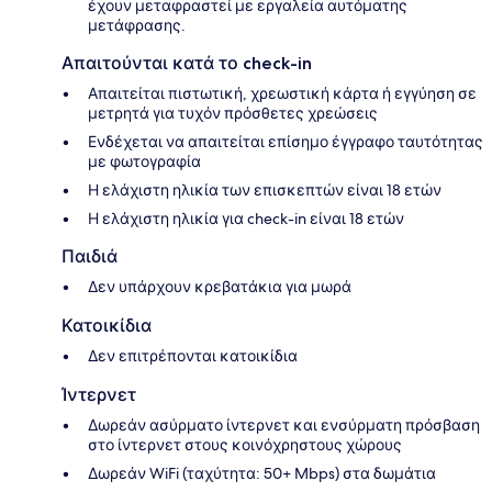
έχουν μεταφραστεί με εργαλεία αυτόματης
μετάφρασης.
Απαιτούνται κατά το check-in
Απαιτείται πιστωτική, χρεωστική κάρτα ή εγγύηση σε
μετρητά για τυχόν πρόσθετες χρεώσεις
Ενδέχεται να απαιτείται επίσημο έγγραφο ταυτότητας
με φωτογραφία
Η ελάχιστη ηλικία των επισκεπτών είναι 18 ετών
Η ελάχιστη ηλικία για check-in είναι 18 ετών
Παιδιά
Δεν υπάρχουν κρεβατάκια για μωρά
Κατοικίδια
Δεν επιτρέπονται κατοικίδια
Ίντερνετ
Δωρεάν ασύρματο ίντερνετ και ενσύρματη πρόσβαση
στο ίντερνετ στους κοινόχρηστους χώρους
Δωρεάν WiFi (ταχύτητα: 50+ Mbps) στα δωμάτια