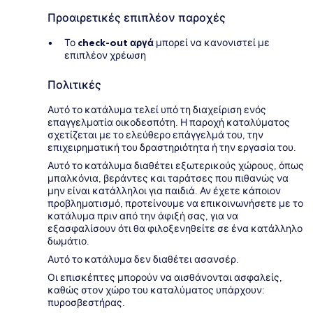
Προαιρετικές επιπλέον παροχές
Το
check-out αργά
μπορεί να κανονιστεί με
επιπλέον χρέωση
Πολιτικές
Αυτό το κατάλυμα τελεί υπό τη διαχείριση ενός
επαγγελματία οικοδεσπότη. Η παροχή καταλύματος
σχετίζεται με το ελεύθερο επάγγελμά του, την
επιχειρηματική του δραστηριότητα ή την εργασία του.
Αυτό το κατάλυμα διαθέτει εξωτερικούς χώρους, όπως
μπαλκόνια, βεράντες και ταράτσες που πιθανώς να
μην είναι κατάλληλοι για παιδιά. Αν έχετε κάποιον
προβληματισμό, προτείνουμε να επικοινωνήσετε με το
κατάλυμα πριν από την άφιξή σας, για να
εξασφαλίσουν ότι θα φιλοξενηθείτε σε ένα κατάλληλο
δωμάτιο.
Αυτό το κατάλυμα δεν διαθέτει ασανσέρ.
Οι επισκέπτες μπορούν να αισθάνονται ασφαλείς,
καθώς στον χώρο του καταλύματος υπάρχουν:
πυροσβεστήρας.