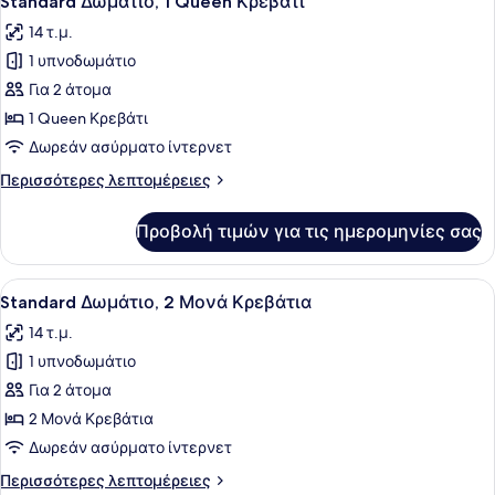
Standard Δωμάτιο, 1 Queen Κρεβάτι
όλων
14 τ.μ.
των
1 υπνοδωμάτιο
φωτογραφιών
για
Για 2 άτομα
Standard
1 Queen Κρεβάτι
Δωμάτιο,
Δωρεάν ασύρματο ίντερνετ
1
Περισσότερες
Περισσότερες λεπτομέρειες
Queen
λεπτομέρειες
Κρεβάτι
για
Προβολή τιμών για τις ημερομηνίες σας
Standard
Δωμάτιο,
1
Προβολή
Ένα δωμάτιο ξενοδοχείου με δύο κρ
6
Queen
Standard Δωμάτιο, 2 Μονά Κρεβάτια
όλων
Κρεβάτι
14 τ.μ.
των
1 υπνοδωμάτιο
φωτογραφιών
για
Για 2 άτομα
Standard
2 Μονά Κρεβάτια
Δωμάτιο,
Δωρεάν ασύρματο ίντερνετ
2
Περισσότερες
Περισσότερες λεπτομέρειες
Μονά