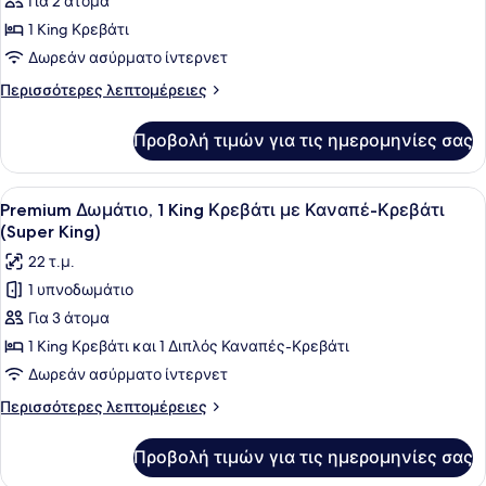
για
Για 2 άτομα
Standard
1 King Κρεβάτι
Δωμάτιο,
Δωρεάν ασύρματο ίντερνετ
1
Περισσότερες
Περισσότερες λεπτομέρειες
King
λεπτομέρειες
Κρεβάτι
για
Προβολή τιμών για τις ημερομηνίες σας
Standard
(Super
Δωμάτιο,
King)
1
Προβολή
Ένα δωμάτιο ξενοδοχείου με ένα με
6
King
Premium Δωμάτιο, 1 King Κρεβάτι με Καναπέ-Κρεβάτι
όλων
Κρεβάτι
(Super King)
(Super
των
22 τ.μ.
King)
φωτογραφιών
1 υπνοδωμάτιο
για
Για 3 άτομα
Premium
Δωμάτιο,
1 King Κρεβάτι και 1 Διπλός Καναπές-Κρεβάτι
1
Δωρεάν ασύρματο ίντερνετ
King
Περισσότερες
Περισσότερες λεπτομέρειες
Κρεβάτι
λεπτομέρειες
με
για
Προβολή τιμών για τις ημερομηνίες σας
Premium
Καναπέ-
Δωμάτιο,