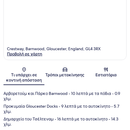
Crestway, Barnwood, Gloucester, England, GL4 3RX
Προβολή σε χάρτη
Χάρτης
Τι υπάρχει σε
Τρόποι μετακίνησης
Εστιατόρια
κοντινή απόσταση
Αρβορετούμ και Πάρκο Barnwood
- 10 λεπτά με τα πόδια
- 0.9
χλμ.
Προκυμαία Gloucester Docks
- 9 λεπτά με το αυτοκίνητο
- 5.7
χλμ.
Δημαρχείο του Τσέλτεναμ
- 16 λεπτά με το αυτοκίνητο
- 14.3
χλμ.