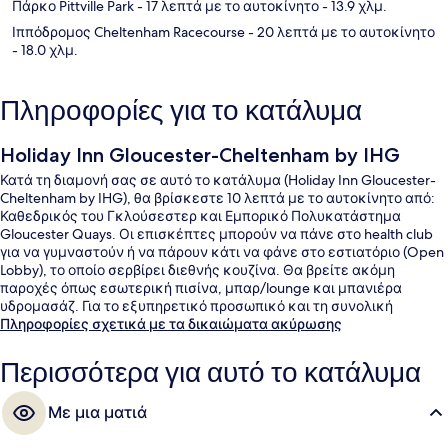
Πάρκο Pittville Park
- 17 λεπτά με το αυτοκίνητο
- 13.9 χλμ.
Ιππόδρομος Cheltenham Racecourse
- 20 λεπτά με το αυτοκίνητο
- 18.0 χλμ.
Πληροφορίες για το κατάλυμα
Holiday Inn Gloucester-Cheltenham by IHG
Κατά τη διαμονή σας σε αυτό το κατάλυμα (Holiday Inn Gloucester-
Cheltenham by IHG), θα βρίσκεστε 10 λεπτά με το αυτοκίνητο από:
Καθεδρικός του Γκλούσεστερ και Εμπορικό Πολυκατάστημα
Gloucester Quays. Οι επισκέπτες μπορούν να πάνε στο health club
για να γυμναστούν ή να πάρουν κάτι να φάνε στο εστιατόριο (Open
Lobby), το οποίο σερβίρει διεθνής κουζίνα. Θα βρείτε ακόμη
παροχές όπως εσωτερική πισίνα, μπαρ/lounge και μπανιέρα
υδρομασάζ. Για το εξυπηρετικό προσωπικό και τη συνολική
κατάσταση του καταλύματος το κατάλυμα λαμβάνει καλή
Πληροφορίες σχετικά με τα δικαιώματα ακύρωσης
βαθμολογία από τους ταξιδιώτες.
Περισσότερα για αυτό το κατάλυμα
Με μια ματιά