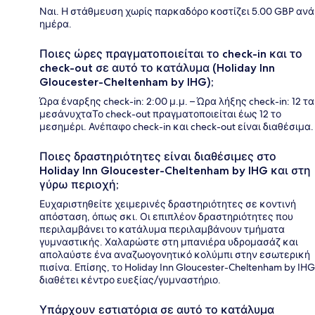
Ναι. Η στάθμευση χωρίς παρκαδόρο κοστίζει 5.00 GBP ανά
ημέρα.
Ποιες ώρες πραγματοποιείται το check-in και το
check-out σε αυτό το κατάλυμα (Holiday Inn
Gloucester-Cheltenham by IHG);
Ώρα έναρξης check-in: 2:00 μ.μ. – Ώρα λήξης check-in: 12 τα
μεσάνυχταΤο check-out πραγματοποιείται έως 12 το
μεσημέρι. Ανέπαφο check-in και check-out είναι διαθέσιμα.
Ποιες δραστηριότητες είναι διαθέσιμες στο
Holiday Inn Gloucester-Cheltenham by IHG και στη
γύρω περιοχή;
Ευχαριστηθείτε χειμερινές δραστηριότητες σε κοντινή
απόσταση, όπως σκι. Οι επιπλέον δραστηριότητες που
περιλαμβάνει το κατάλυμα περιλαμβάνουν τμήματα
γυμναστικής. Χαλαρώστε στη μπανιέρα υδρομασάζ και
απολαύστε ένα αναζωογονητικό κολύμπι στην εσωτερική
πισίνα. Επίσης, το Holiday Inn Gloucester-Cheltenham by IHG
διαθέτει κέντρο ευεξίας/γυμναστήριο.
Υπάρχουν εστιατόρια σε αυτό το κατάλυμα