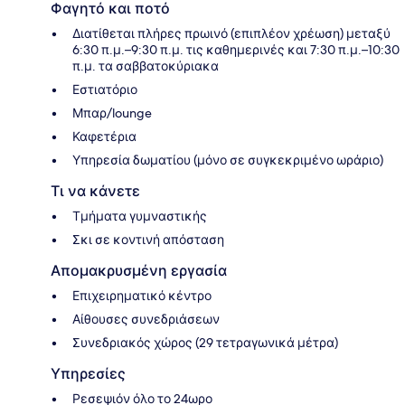
Φαγητό και ποτό
Διατίθεται πλήρες πρωινό (επιπλέον χρέωση) μεταξύ
6:30 π.μ.–9:30 π.μ. τις καθημερινές και 7:30 π.μ.–10:30
π.μ. τα σαββατοκύριακα
Εστιατόριο
Μπαρ/lounge
Καφετέρια
Υπηρεσία δωματίου (μόνο σε συγκεκριμένο ωράριο)
Τι να κάνετε
Τμήματα γυμναστικής
Σκι σε κοντινή απόσταση
Απομακρυσμένη εργασία
Επιχειρηματικό κέντρο
Αίθουσες συνεδριάσεων
Συνεδριακός χώρος (29 τετραγωνικά μέτρα)
Υπηρεσίες
Ρεσεψιόν όλο το 24ωρο