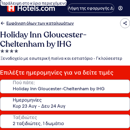
Παράλειψη στο κύριο περιεχόμενο
Λήψη της εφαρμογής
Εμφάνιση όλων των καταλυμάτων
Holiday Inn Gloucester-
Cheltenham by IHG
Κατάλυμα
με
Ξενοδοχείο με εσωτερική πισίνα και εστιατόριο - Γκλούσεστερ
4.0
αστέρια
Επιλέξτε ημερομηνίες για να δείτε τιμές
Πού πάτε;
Ημερομηνίες
Ταξιδιώτες