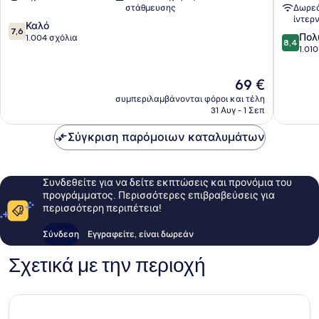
Sunday
στάθμευσης
Δωρεά
Gloucester
ίντερ
7.6
Καλό
7,6
8.4
Πολ
στα
1.004 σχόλια
8,4
στα
1.01
10,
10,
Καλό,
Πολύ
1.004
Η
69 €
καλό,
σχόλια
τιμή
συμπεριλαμβάνονται φόροι και τέλη
1.010
είναι
31 Αυγ - 1 Σεπ
σχόλια
69 €
Σύγκριση παρόμοιων καταλυμάτων
Συνδεθείτε για να δείτε εκπτώσεις και προνόμια του
προγράμματος. Περισσότερες επιβραβεύσεις για
περισσότερη περιπέτεια!
Σύνδεση
Εγγραφείτε, είναι δωρεάν
Σχετικά με την περιοχή