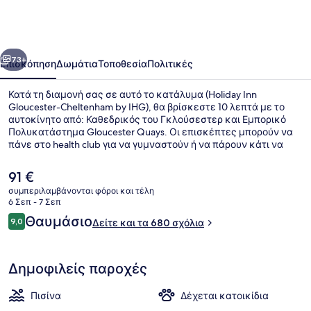
Gloucester-
Cheltenham
by
οηγούμενο
Επόμενο
IHG
73+
Επισκόπηση
Δωμάτια
Τοποθεσία
Πολιτικές
Κατά τη διαμονή σας σε αυτό το κατάλυμα (Holiday Inn
Gloucester-Cheltenham by IHG), θα βρίσκεστε 10 λεπτά με το
αυτοκίνητο από: Καθεδρικός του Γκλούσεστερ και Εμπορικό
Πολυκατάστημα Gloucester Quays. Οι επισκέπτες μπορούν να
πάνε στο health club για να γυμναστούν ή να πάρουν κάτι να
φάνε στο εστιατόριο (Open Lobby), το οποίο σερβίρει διεθνής
κουζίνα. Θα βρείτε ακόμη παροχές όπως εσωτερική πισίνα,
Η
91 €
μπαρ/lounge και μπανιέρα υδρομασάζ. Για το εξυπηρετικό
τρέχουσα
συμπεριλαμβάνονται φόροι και τέλη
προσωπικό και τη συνολική κατάσταση του καταλύματος το
τιμή
6 Σεπ - 7 Σεπ
κατάλυμα λαμβάνει καλή βαθμολογία από τους ταξιδιώτες.
Εσωτερική πισίνα
είναι
Σχόλια
Θαυμάσιο
9,0
Δείτε και τα 680 σχόλια
91 €
9,0 στα 10
Δημοφιλείς παροχές
Πισίνα
Δέχεται κατοικίδια