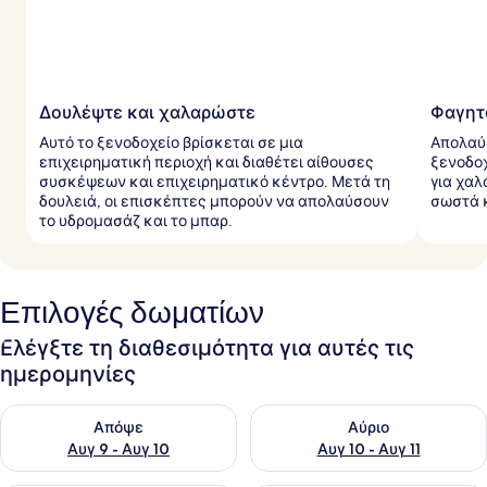
Δουλέψτε και χαλαρώστε
Φαγητό
Αυτό το ξενοδοχείο βρίσκεται σε μια
Απολαύσ
επιχειρηματική περιοχή και διαθέτει αίθουσες
ξενοδοχ
συσκέψεων και επιχειρηματικό κέντρο. Μετά τη
για χαλ
δουλειά, οι επισκέπτες μπορούν να απολαύσουν
σωστά 
το υδρομασάζ και το μπαρ.
Επιλογές δωματίων
Ελέγξτε τη διαθεσιμότητα για αυτές τις
ημερομηνίες
Έλεγχος διαθεσιμότητας για απόψε Αυγ 9 - Αυγ 10
Έλεγχος διαθεσιμότητας για α
Απόψε
Αύριο
Αυγ 9 - Αυγ 10
Αυγ 10 - Αυγ 11