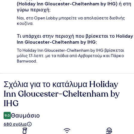
(Holiday Inn Gloucester-Cheltenham by IHG) ή στη
γύρω περιοχή;
Ναι, στο Open Lobby μπορείτε να απολαύσετε διεθνής
κουζίνα.
Τι υπάρχει στην περιοχή που βρίσκεται το Holiday
Inn Gloucester-Cheltenham by IHG;
Το Holiday Inn Gloucester-Cheltenham by IHG βρίσκεται
μόλις 17-λεπτ. με τα πόδια από Αρβορετούμ και Πάρκο
Barnwood.
Σχόλια για το κατάλυμα Holiday
Σχόλια
Inn Gloucester-Cheltenham by
IHG
Θαυμάσιο
9,0
680 σχόλια