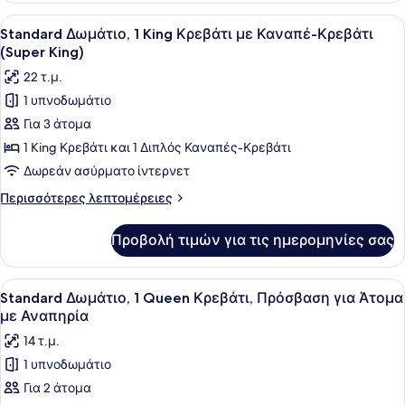
Κρεβάτι
1
Προβολή
Ένα δωμάτιο ξενοδοχείου με ένα με
(Super
5
King
Standard Δωμάτιο, 1 King Κρεβάτι με Καναπέ-Κρεβάτι
όλων
Κρεβάτι
King)
(Super King)
με
των
22 τ.μ.
Καναπέ-
φωτογραφιών
Κρεβάτι
1 υπνοδωμάτιο
για
(Super
Για 3 άτομα
Standard
King)
Δωμάτιο,
1 King Κρεβάτι και 1 Διπλός Καναπές-Κρεβάτι
1
Δωρεάν ασύρματο ίντερνετ
King
Περισσότερες
Περισσότερες λεπτομέρειες
Κρεβάτι
λεπτομέρειες
με
για
Προβολή τιμών για τις ημερομηνίες σας
Standard
Καναπέ-
Δωμάτιο,
Κρεβάτι
1
Προβολή
Ένα σύγχρονο μπάνιο με ντους, του
(Super
10
King
Standard Δωμάτιο, 1 Queen Κρεβάτι, Πρόσβαση για Άτομα
όλων
Κρεβάτι
King)
με Αναπηρία
με
των
14 τ.μ.
Καναπέ-
φωτογραφιών
Κρεβάτι
1 υπνοδωμάτιο
για
(Super
Για 2 άτομα
Standard
King)