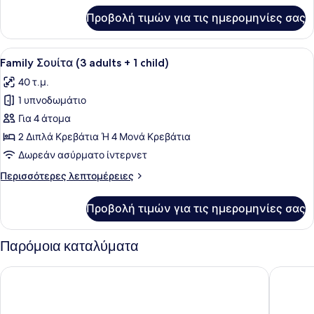
4AD+1CH)
για
Προβολή τιμών για τις ημερομηνίες σας
Family
Δωμάτιο,
Συνδεόμενα
Προβολή
Ένα δωμάτιο ξενοδοχείου με ένα κρ
8
Δωμάτια
Family Σουίτα (3 adults + 1 child)
όλων
(extrabed
40 τ.μ.
4AD+1CH)
των
1 υπνοδωμάτιο
φωτογραφιών
για
Για 4 άτομα
Family
2 Διπλά Κρεβάτια Ή 4 Μονά Κρεβάτια
Σουίτα
Δωρεάν ασύρματο ίντερνετ
(3
Περισσότερες
Περισσότερες λεπτομέρειες
adults
λεπτομέρειες
+
για
Προβολή τιμών για τις ημερομηνίες σας
Family
1
Σουίτα
child)
(3
Παρόμοια καταλύματα
adults
+
Novotel Nice Centre Vieux Nice
Nice Cen
1
child)