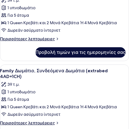
39 τ.μ.
φωτογραφιών
1 υπνοδωμάτιο
για
Για 5 άτομα
Family
Δωμάτιο,
1 Queen Κρεβάτι και 2 Μονά Κρεβάτια Ή 4 Μονά Κρεβάτια
Συνδεόμενα
Δωρεάν ασύρματο ίντερνετ
Δωμάτια
Περισσότερες
Περισσότερες λεπτομέρειες
(extrabed
λεπτομέρειες
3AD+2CH)
για
Προβολή τιμών για τις ημερομηνίες σας
Family
Δωμάτιο,
Συνδεόμενα
Προβολή
Ένα δωμάτιο ξενοδοχείου με ένα με
6
Δωμάτια
Family Δωμάτιο, Συνδεόμενα Δωμάτια (extrabed
όλων
(extrabed
4AD+1CH)
3AD+2CH)
των
39 τ.μ.
φωτογραφιών
1 υπνοδωμάτιο
για
Για 5 άτομα
Family
Δωμάτιο,
1 Queen Κρεβάτι και 2 Μονά Κρεβάτια Ή 4 Μονά Κρεβάτια
Συνδεόμενα
Δωρεάν ασύρματο ίντερνετ
Δωμάτια
Περισσότερες
Περισσότερες λεπτομέρειες
(extrabed
λεπτομέρειες