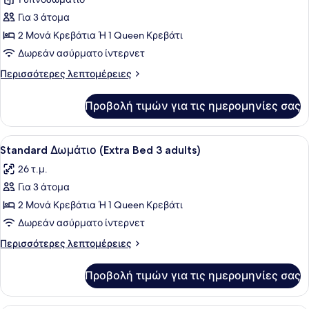
φωτογραφιών
για
Για 3 άτομα
Standard
2 Μονά Κρεβάτια Ή 1 Queen Κρεβάτι
Δωμάτιο
Δωρεάν ασύρματο ίντερνετ
(Extra
Περισσότερες
Περισσότερες λεπτομέρειες
Bed
λεπτομέρειες
2
για
Προβολή τιμών για τις ημερομηνίες σας
Standard
adults
Δωμάτιο
+
(Extra
Προβολή
Ένα δωμάτιο ξενοδοχείου με ένα με
1
5
Bed
Standard Δωμάτιο (Extra Bed 3 adults)
όλων
child)
2
26 τ.μ.
adults
των
+
Για 3 άτομα
φωτογραφιών
1
για
2 Μονά Κρεβάτια Ή 1 Queen Κρεβάτι
child)
Standard
Δωρεάν ασύρματο ίντερνετ
Δωμάτιο
Περισσότερες
Περισσότερες λεπτομέρειες
(Extra
λεπτομέρειες
Bed
για
Προβολή τιμών για τις ημερομηνίες σας
Standard
3
Δωμάτιο
adults)
(Extra