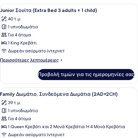
Προβολή
Ένα σύγχρονο δωμάτιο ξενοδοχείου 
15
Junior Σουίτα (Extra Bed 3 adults + 1 child)
όλων
40 τ.μ.
των
1 υπνοδωμάτιο
φωτογραφιών
για
Για 4 άτομα
Junior
1 King Κρεβάτι
Σουίτα
Δωρεάν ασύρματο ίντερνετ
(Extra
Περισσότερες
Περισσότερες λεπτομέρειες
Bed
λεπτομέρειες
3
για
Προβολή τιμών για τις ημερομηνίες σας
Junior
adults
Σουίτα
+
(Extra
Προβολή
Ένα δωμάτιο ξενοδοχείου με ένα με
1
6
Bed
Family Δωμάτιο, Συνδεόμενα Δωμάτια (2AD+2CH)
όλων
child)
3
39 τ.μ.
adults
των
+
1 υπνοδωμάτιο
φωτογραφιών
1
για
Για 4 άτομα
child)
Family
1 Queen Κρεβάτι και 2 Μονά Κρεβάτια Ή 4 Μονά Κρεβάτια
Δωμάτιο,
Δωρεάν ασύρματο ίντερνετ