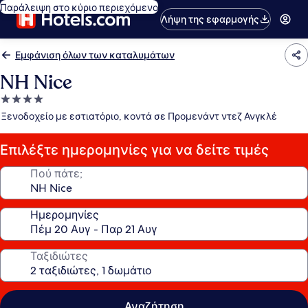
Παράλειψη στο κύριο περιεχόμενο
Λήψη της εφαρμογής
Εμφάνιση όλων των καταλυμάτων
NH Nice
Κατάλυμα
με
Ξενοδοχείο με εστιατόριο, κοντά σε Προμενάντ ντεζ Ανγκλέ
4.0
αστέρια
Επιλέξτε ημερομηνίες για να δείτε τιμές
Πού πάτε;
Ημερομηνίες
Ταξιδιώτες
Αναζήτηση