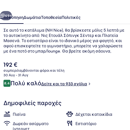
οηγούμενο
Επόμενο
49+
Επισκόπηση
Δωμάτια
Τοποθεσία
Πολιτικές
Σε αυτό το κατάλυμα (NH Nice), θα βρίσκεστε μόλις 5 λεπτά με
το αυτοκίνητο από: Νις Ετουάλ Σόπινγκ Σέντερ και Πλατεία
Μασενά. Το εστιατόριο είναι το ιδανικό μέρος για φαγητό, και
αφού επισκεφτείτε το γυμναστήριο, μπορείτε να χαλαρώσετε
με ένα ποτό στο μπαρ/lounge. Θα βρείτε ακόμη σάουνα,
εποχική εξωτερική πισίνα και μπαρ με σνακ/ντελικατέσεν. Τα
μέσα μαζικής μεταφοράς είναι πολύ κοντά με τα πόδια: το
Η
192 €
σημείο επιβίβασης Σταθμός Τραμ Palais des Expositions είναι
τρέχουσα
συμπεριλαμβάνονται φόροι και τέλη
μερικά μόλις βήματα μακριά και το σημείο επιβίβασης Σταθμός
τιμή
30 Αυγ - 31 Αυγ
Τραμ Acropolis βρίσκεται σε απόσταση 4 λεπτών.
Εξωτερικοί χώροι
είναι
Σχόλια
Πολύ καλό
8,4
Δείτε και τα 933 σχόλια
192 €
8,4 στα 10
Δημοφιλείς παροχές
Πισίνα
Δέχεται κατοικίδια
Δωρεάν ασύρματο
Εστιατόριο
ίντερνετ