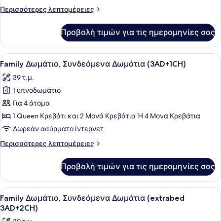
Συνδεόμενα
Περισσότερες
Περισσότερες λεπτομέρειες
Δωμάτια
λεπτομέρειες
(2AD+2CH)
για
Προβολή τιμών για τις ημερομηνίες σας
Family
Δωμάτιο,
Συνδεόμενα
Προβολή
Ένα δωμάτιο ξενοδοχείου με ένα με
6
Δωμάτια
Family Δωμάτιο, Συνδεόμενα Δωμάτια (3AD+1CH)
όλων
(2AD+2CH)
39 τ.μ.
των
1 υπνοδωμάτιο
φωτογραφιών
για
Για 4 άτομα
Family
1 Queen Κρεβάτι και 2 Μονά Κρεβάτια Ή 4 Μονά Κρεβάτια
Δωμάτιο,
Δωρεάν ασύρματο ίντερνετ
Συνδεόμενα
Περισσότερες
Περισσότερες λεπτομέρειες
Δωμάτια
λεπτομέρειες
(3AD+1CH)
για
Προβολή τιμών για τις ημερομηνίες σας
Family
Δωμάτιο,
Συνδεόμενα
Προβολή
Ένα δωμάτιο ξενοδοχείου με ένα με
6
Δωμάτια
Family Δωμάτιο, Συνδεόμενα Δωμάτια (extrabed
όλων
(3AD+1CH)
3AD+2CH)
των