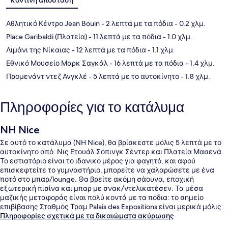
Αθλητικό Κέντρο Jean Bouin
- 2 λεπτά με τα πόδια
- 0.2 χλμ.
Place Garibaldi (Πλατεία)
- 11 λεπτά με τα πόδια
- 1.0 χλμ.
Λιμάνι της Νίκαιας
- 12 λεπτά με τα πόδια
- 1.1 χλμ.
Εθνικό Μουσείο Μαρκ Σαγκάλ
- 16 λεπτά με τα πόδια
- 1.4 χλμ.
Προμενάντ ντεζ Ανγκλέ
- 5 λεπτά με το αυτοκίνητο
- 1.8 χλμ.
Πληροφορίες για το κατάλυμα
NH Nice
Σε αυτό το κατάλυμα (NH Nice), θα βρίσκεστε μόλις 5 λεπτά με το
αυτοκίνητο από: Νις Ετουάλ Σόπινγκ Σέντερ και Πλατεία Μασενά.
Το εστιατόριο είναι το ιδανικό μέρος για φαγητό, και αφού
επισκεφτείτε το γυμναστήριο, μπορείτε να χαλαρώσετε με ένα
ποτό στο μπαρ/lounge. Θα βρείτε ακόμη σάουνα, εποχική
εξωτερική πισίνα και μπαρ με σνακ/ντελικατέσεν. Τα μέσα
μαζικής μεταφοράς είναι πολύ κοντά με τα πόδια: το σημείο
επιβίβασης Σταθμός Τραμ Palais des Expositions είναι μερικά μόλις
βήματα μακριά και το σημείο επιβίβασης Σταθμός Τραμ Acropolis
Πληροφορίες σχετικά με τα δικαιώματα ακύρωσης
βρίσκεται σε απόσταση 4 λεπτών.