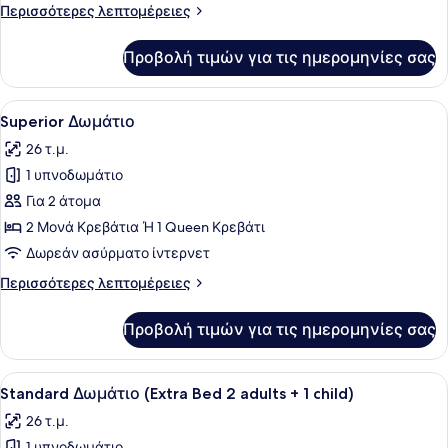
Περισσότερες
Περισσότερες λεπτομέρειες
λεπτομέρειες
για
Προβολή τιμών για τις ημερομηνίες σας
Junior
Δωμάτιο
Προβολή
Ένα δωμάτιο ξενοδοχείου με ένα με
7
Superior Δωμάτιο
όλων
26 τ.μ.
των
1 υπνοδωμάτιο
φωτογραφιών
για
Για 2 άτομα
Superior
2 Μονά Κρεβάτια Ή 1 Queen Κρεβάτι
Δωμάτιο
Δωρεάν ασύρματο ίντερνετ
Περισσότερες
Περισσότερες λεπτομέρειες
λεπτομέρειες
για
Προβολή τιμών για τις ημερομηνίες σας
Superior
Δωμάτιο
Προβολή
Ένα δωμάτιο ξενοδοχείου με ένα με
5
Standard Δωμάτιο (Extra Bed 2 adults + 1 child)
όλων
26 τ.μ.
των
1 υπνοδωμάτιο