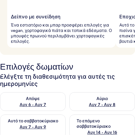
Δείπνο με συνείδηση
Εποχι
Ένα εστιατόριο και μπαρ προσφέρει επιλογές για
Αυτό το
vegan, χορτοφαγικά πιάτα και τοπικά εδέσματα. Ο
πισίνα 
μπουφές πρωινού περιλαμβάνει χορτοφαγικές
επισκέ
επιλογές.
βουτιά 
Επιλογές δωματίων
Ελέγξτε τη διαθεσιμότητα για αυτές τις
ημερομηνίες
Έλεγχος διαθεσιμότητας για απόψε Αυγ 6 - Αυγ 7
Έλεγχος διαθεσιμότητας για 
Απόψε
Αύριο
Αυγ 6 - Αυγ 7
Αυγ 7 - Αυγ 8
Έλεγχος διαθεσιμότητας για αυτό το σαββατοκύριακο Αυγ 7
Έλεγχος διαθεσιμότητας για
Αυτό το σαββατοκύριακο
Το επόμενο
σαββατοκύριακο
Αυγ 7 - Αυγ 9
Αυγ 14 - Αυγ 16