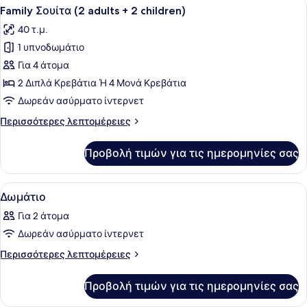
Προβολή
Ένα δωμάτιο ξενοδοχείου με ένα κρ
8
Bed
Family Σουίτα (2 adults + 2 children)
όλων
3
40 τ.μ.
adults)
των
1 υπνοδωμάτιο
φωτογραφιών
για
Για 4 άτομα
Family
2 Διπλά Κρεβάτια Ή 4 Μονά Κρεβάτια
Σουίτα
Δωρεάν ασύρματο ίντερνετ
(2
Περισσότερες
Περισσότερες λεπτομέρειες
adults
λεπτομέρειες
+
για
Προβολή τιμών για τις ημερομηνίες σας
Family
2
Σουίτα
children)
(2
Προβολή
Ένα δωμάτιο ξενοδοχείου με έναν κ
16
adults
Δωμάτιο
όλων
+
Για 2 άτομα
2
των
children)
Δωρεάν ασύρματο ίντερνετ
φωτογραφιών
για
Περισσότερες
Περισσότερες λεπτομέρειες
λεπτομέρειες
Δωμάτιο
για
Προβολή τιμών για τις ημερομηνίες σας
Δωμάτιο