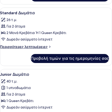
Προβολή
Ένα δωμάτιο ξενοδοχείου με ένα με
5
Standard Δωμάτιο
όλων
26 τ.μ.
των
Για 2 άτομα
φωτογραφιών
για
2 Μονά Κρεβάτια Ή 1 Queen Κρεβάτι
Standard
Δωρεάν ασύρματο ίντερνετ
Δωμάτιο
Περισσότερες
Περισσότερες λεπτομέρειες
λεπτομέρειες
για
Προβολή τιμών για τις ημερομηνίες σας
Standard
Δωμάτιο
Προβολή
Ένα σύγχρονο δωμάτιο ξενοδοχείου 
15
Junior Δωμάτιο
όλων
40 τ.μ.
των
1 υπνοδωμάτιο
φωτογραφιών
για
Για 2 άτομα
Junior
1 Queen Κρεβάτι
Δωμάτιο
Δωρεάν ασύρματο ίντερνετ