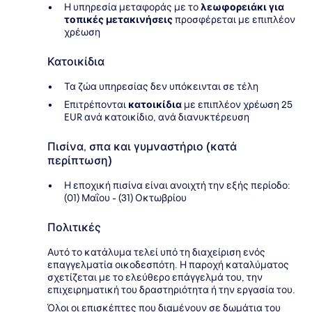
Η υπηρεσία μεταφοράς με το
λεωφορειάκι για
τοπικές μετακινήσεις
προσφέρεται με επιπλέον
χρέωση
Κατοικίδια
Τα ζώα υπηρεσίας δεν υπόκεινται σε τέλη
Επιτρέπονται
κατοικίδια
με επιπλέον χρέωση 25
EUR ανά κατοικίδιο, ανά διανυκτέρευση
Πισίνα, σπα και γυμναστήριο (κατά
περίπτωση)
Η εποχική πισίνα είναι ανοιχτή την εξής περίοδο:
(01) Μαΐου - (31) Οκτωβρίου
Πολιτικές
Αυτό το κατάλυμα τελεί υπό τη διαχείριση ενός
επαγγελματία οικοδεσπότη. Η παροχή καταλύματος
σχετίζεται με το ελεύθερο επάγγελμά του, την
επιχειρηματική του δραστηριότητα ή την εργασία του.
Όλοι οι επισκέπτες που διαμένουν σε δωμάτια του