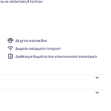
αι σε απόσταση 8 λεπτών.
ισίνα, ξαπλώστρες
Δέχεται κατοικίδια
Δωρεάν ασύρματο ίντερνετ
Διαθέσιμα δωμάτια που επικοινωνούν εσωτερικά