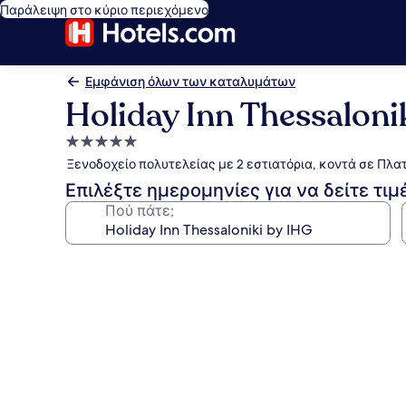
Παράλειψη στο κύριο περιεχόμενο
Εμφάνιση όλων των καταλυμάτων
Holiday Inn Thessaloni
Κατάλυμα
με
Ξενοδοχείο πολυτελείας με 2 εστιατόρια, κοντά σε Πλα
5.0
Επιλέξτε ημερομηνίες για να δείτε τιμ
αστέρια
Πού πάτε;
Συλλογή
φωτογραφιών
για
Holiday
Inn
Thessaloniki