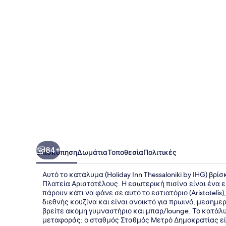
by
IHG
84+
Επισκόπηση
Δωμάτια
Τοποθεσία
Πολιτικές
Αυτό το κατάλυμα (Holiday Inn Thessaloniki by IHG) βρί
Πλατεία Αριστοτέλους. Η εσωτερική πισίνα είναι ένα ε
πάρουν κάτι να φάνε σε αυτό το εστιατόριο (Aristotelis
διεθνής κουζίνα και είναι ανοικτό για πρωινό, μεσημερ
βρείτε ακόμη γυμναστήριο και μπαρ/lounge. Το κατάλυ
μεταφοράς: ο σταθμός Σταθμός Μετρό Δημοκρατίας είν