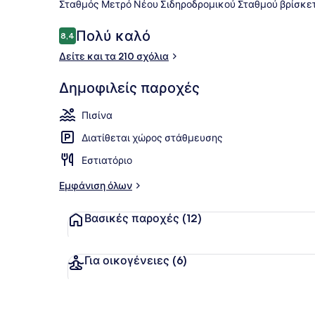
Σταθμός Μετρό Νέου Σιδηροδρομικού Σταθμού βρίσκετ
Σχόλια
Πολύ καλό
8,4
8,4 στα 10
Εσωτερική π
Δείτε και τα 210 σχόλια
Δημοφιλείς παροχές
Πισίνα
Διατίθεται χώρος στάθμευσης
Εστιατόριο
Εμφάνιση όλων
Βασικές παροχές
(12)
Για οικογένειες
(6)