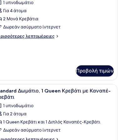
1 υπνοδωμάτιο
ων
Για 4 άτομα
ωτογραφιών
ια
2 Μονά Κρεβάτια
ουίτα,
Δωρεάν ασύρματο ίντερνετ
ρισσότερες
ρισσότερες λεπτομέρειες
πνοδωμάτια
πτομέρειες
2
α
υίτα,
ingle
eds)
νοδωμάτια
Προβολή τιμών
ngle
ds)
άλο παράθυρο με κουρτίνες.
 μαξιλάρια, ένα ξύλινο προσκέφαλο και ένας απλός τοίχος.
ροβολή
Ένα κρεβάτι με λευκά σεντόνια και μαξιλ
1
tandard Δωμάτιο, 1 Queen Κρεβάτι με Καναπέ-
λων
ρεβάτι
ων
1 υπνοδωμάτιο
ωτογραφιών
Για 2 άτομα
ια
1 Queen Κρεβάτι και 1 Διπλός Καναπές-Κρεβάτι
tandard
ωμάτιο,
Δωρεάν ασύρματο ίντερνετ
ρισσότερες
ρισσότερες λεπτομέρειες