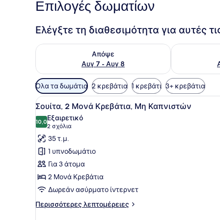
Επιλογές δωματίων
Ελέγξτε τη διαθεσιμότητα για αυτές τ
Έλεγχος διαθεσιμότητας για απόψε Αυγ 7 - Αυγ 8
Έλεγχος διαθ
Απόψε
Αυγ 7 - Αυγ 8
Διαθέσιμα
Όλα τα δωμάτια
2 κρεβάτια
1 κρεβάτι
3+ κρεβάτια
φίλτρα
Προβολή
Ένα δωμάτιο ξενοδοχείου με 
για
3
Σουίτα, 2 Μονά Κρεβάτια, Μη Καπνιστών
όλων
τα
Εξαιρετικό
των
10,0
δωμάτια
10,0 στα 10
(2
2 σχόλια
φωτογραφιών
σχόλια)
35 τ.μ.
για
1 υπνοδωμάτιο
Σουίτα,
Για 3 άτομα
2
2 Μονά Κρεβάτια
Μονά
Δωρεάν ασύρματο ίντερνετ
Κρεβάτια,
Μη
Περισσότερες
Περισσότερες λεπτομέρειες
Καπνιστών
λεπτομέρειες