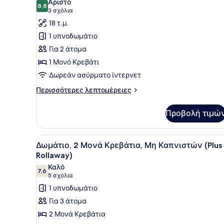
Άριστο
των
8,8
8,8 στα 10
(3
3 σχόλια
φωτογραφιών
σχόλια)
18 τ.μ.
για
1 υπνοδωμάτιο
Standard
Για 2 άτομα
Δωμάτιο
1 Μονό Κρεβάτι
Δωρεάν ασύρματο ίντερνετ
Περισσότερες
Περισσότερες λεπτομέρειες
λεπτομέρειες
για
Προβολή τιμώ
Standard
Δωμάτιο
Προβολή
Ένα δωμάτιο ξενοδοχείου με
4
Δωμάτιο, 2 Μονά Κρεβάτια, Μη Καπνιστών (Plus
όλων
Rollaway)
των
Καλό
7,6
φωτογραφιών
7,6 στα 10
(5
5 σχόλια
για
σχόλια)
1 υπνοδωμάτιο
Δωμάτιο,
Για 3 άτομα
2
2 Μονά Κρεβάτια
Μονά