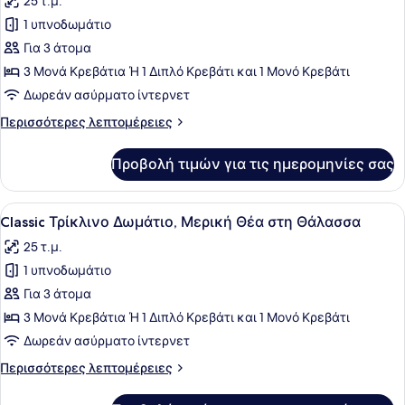
25 τ.μ.
των
1 υπνοδωμάτιο
φωτογραφιών
για
Για 3 άτομα
Classic
3 Μονά Κρεβάτια Ή 1 Διπλό Κρεβάτι και 1 Μονό Κρεβάτι
Τρίκλινο
Δωρεάν ασύρματο ίντερνετ
Δωμάτιο
Περισσότερες
Περισσότερες λεπτομέρειες
λεπτομέρειες
για
Προβολή τιμών για τις ημερομηνίες σας
Classic
Τρίκλινο
Δωμάτιο
Προβολή
Ένα δωμάτιο ξενοδοχείου με δύο κρ
3
Classic Τρίκλινο Δωμάτιο, Μερική Θέα στη Θάλασσα
όλων
25 τ.μ.
των
1 υπνοδωμάτιο
φωτογραφιών
για
Για 3 άτομα
Classic
3 Μονά Κρεβάτια Ή 1 Διπλό Κρεβάτι και 1 Μονό Κρεβάτι
Τρίκλινο
Δωρεάν ασύρματο ίντερνετ
Δωμάτιο,
Περισσότερες
Περισσότερες λεπτομέρειες
Μερική
λεπτομέρειες
Θέα
για