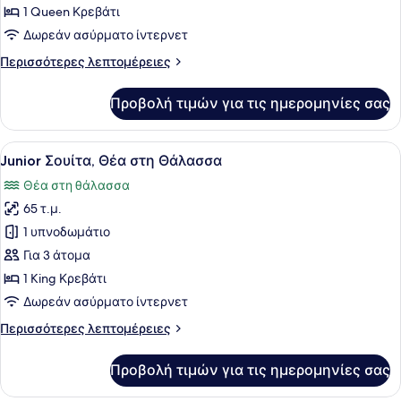
1 Queen Κρεβάτι
φωτογραφιών
για
Δωρεάν ασύρματο ίντερνετ
Classic
Περισσότερες
Περισσότερες λεπτομέρειες
Partial
λεπτομέρειες
για
Ocean
Προβολή τιμών για τις ημερομηνίες σας
Classic
View
Partial
Triple
Ocean
Προβολή
Ένα δωμάτιο ξενοδοχείου με ένα με
4
View
Junior Σουίτα, Θέα στη Θάλασσα
όλων
Triple
Θέα στη θάλασσα
των
65 τ.μ.
φωτογραφιών
για
1 υπνοδωμάτιο
Junior
Για 3 άτομα
Σουίτα,
1 King Κρεβάτι
Θέα
Δωρεάν ασύρματο ίντερνετ
στη
Περισσότερες
Περισσότερες λεπτομέρειες
Θάλασσα
λεπτομέρειες
για
Προβολή τιμών για τις ημερομηνίες σας
Junior
Σουίτα,