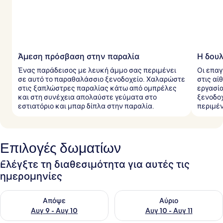
Άμεση πρόσβαση στην παραλία
Η δου
Ένας παράδεισος με λευκή άμμο σας περιμένει
Οι επαγ
σε αυτό το παραθαλάσσιο ξενοδοχείο. Χαλαρώστε
στις αί
στις ξαπλώστρες παραλίας κάτω από ομπρέλες
εργασί
και στη συνέχεια απολαύστε γεύματα στο
ξενοδοχ
εστιατόριο και μπαρ δίπλα στην παραλία.
περιμέν
Επιλογές δωματίων
Ελέγξτε τη διαθεσιμότητα για αυτές τις
ημερομηνίες
Έλεγχος διαθεσιμότητας για απόψε Αυγ 9 - Αυγ 10
Έλεγχος διαθεσιμότητας για α
Απόψε
Αύριο
Αυγ 9 - Αυγ 10
Αυγ 10 - Αυγ 11