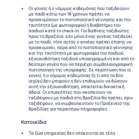
Οι γονείς ή ο νόμιμος κηδεμόνας που ταξιδεύουν
με παιδί κάτω των 18 χρόνων πρέπει να
προσκομίσουν το πιστοποιητικό γέννησης και την
ταυτότητα (με φωτογραφία) ή διαβατήριο του
παιδιού κατά το check-in. Για διεθνείς ταξιδιώτες
προς τη Βραζιλία, εάν μόνο ένας γονέας ταξιδεύει
με το παιδί, τότε αυτός ο γονέας πρέπει επίσης να
προσκομίσει, πέρα από το πιστοποιητικό γέννησης
και την ταυτότητα με φωτογραφία του παιδιού,
εξουσιοδότηση ταξιδιού υπογεγραμμένη και από το
δεύτερο γονέα που να περιέχει συμβολαιογραφική
πιστοποίηση της υπογραφής. Σε περίπτωση που οι
γονείς ή ο νόμιμος κηδεμόνας (ό,τι από τα δύο
ισχύει) δεν μπορούν ή δεν επιθυμούν να δώσουν
αυτή την εξουσιοδότηση, απαιτείται δικαστική
άδεια. Οι επισκέπτες που σκοπεύουν να
ταξιδέψουν με παιδιά στη Βραζιλία θα πρέπει, πριν
ταξιδέψουν, να συμβουλευτούν το Προξενείο της
Βραζιλίας για περαιτέρω πληροφορίες.
Κατοικίδια
Τα ζώα υπηρεσίας δεν υπόκεινται σε τέλη