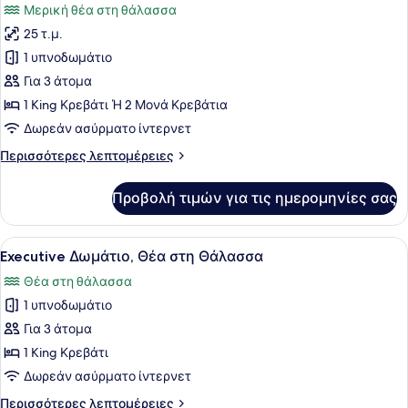
Μερική θέα στη θάλασσα
με
των
κινητικά
25 τ.μ.
φωτογραφιών
προβλήματα
για
1 υπνοδωμάτιο
Deluxe
Για 3 άτομα
Δωμάτιο,
1 King Κρεβάτι Ή 2 Μονά Κρεβάτια
Μερική
Δωρεάν ασύρματο ίντερνετ
Θέα
Περισσότερες
Περισσότερες λεπτομέρειες
στη
λεπτομέρειες
Θάλασσα
για
Προβολή τιμών για τις ημερομηνίες σας
Deluxe
Δωμάτιο,
Μερική
Προβολή
Ένα δωμάτιο ξενοδοχείου με ένα με
4
Θέα
Executive Δωμάτιο, Θέα στη Θάλασσα
όλων
στη
Θέα στη θάλασσα
Θάλασσα
των
1 υπνοδωμάτιο
φωτογραφιών
για
Για 3 άτομα
Executive
1 King Κρεβάτι
Δωμάτιο,
Δωρεάν ασύρματο ίντερνετ
Θέα
Περισσότερες
Περισσότερες λεπτομέρειες