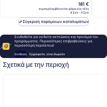
10,
10,
Η
181 €
Πολύ
Άριστο,
τιμή
καλό,
1.040
συμπεριλαμβάνονται φόροι και τέλη
είναι
8 Σεπ - 9 Σεπ
1.015
σχόλια
181 €
σχόλια
Σύγκριση παρόμοιων καταλυμάτων
Συνδεθείτε για να δείτε εκπτώσεις και προνόμια του
προγράμματος. Περισσότερες επιβραβεύσεις για
περισσότερη περιπέτεια!
Σύνδεση
Εγγραφείτε, είναι δωρεάν
Σχετικά με την περιοχή