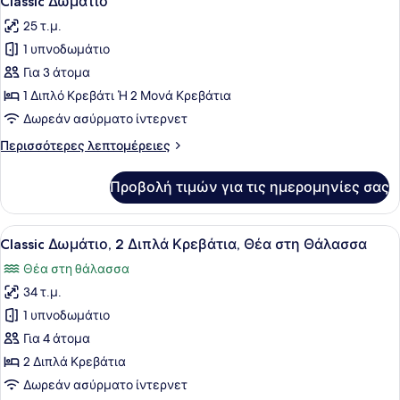
Classic Δωμάτιο
όλων
25 τ.μ.
των
1 υπνοδωμάτιο
φωτογραφιών
για
Για 3 άτομα
Classic
1 Διπλό Κρεβάτι Ή 2 Μονά Κρεβάτια
Δωμάτιο
Δωρεάν ασύρματο ίντερνετ
Περισσότερες
Περισσότερες λεπτομέρειες
λεπτομέρειες
για
Προβολή τιμών για τις ημερομηνίες σας
Classic
Δωμάτιο
Προβολή
Ένα δωμάτιο ξενοδοχείου με δύο κρ
4
Classic Δωμάτιο, 2 Διπλά Κρεβάτια, Θέα στη Θάλασσα
όλων
Θέα στη θάλασσα
των
34 τ.μ.
φωτογραφιών
για
1 υπνοδωμάτιο
Classic
Για 4 άτομα
Δωμάτιο,
2 Διπλά Κρεβάτια
2
Δωρεάν ασύρματο ίντερνετ
Διπλά