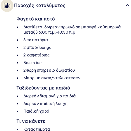
Παροχές καταλύματος
Φαγητό και ποτό
Διατίθεται δωρεάν πρωινό σε μπουφέ καθημερινά
μεταξύ 6:00 π.μ.–10:30 π.μ.
3 εστιατόρια
2 μπαρ/lounge
2 καφετέριες
Beach bar
24ωρη υπηρεσία δωματίου
Μπαρ με σνακ/ντελικατέσεν
Ταξιδεύοντας με παιδιά
Δωρεάν διαμονή για παιδιά
Δωρεάν παιδική λέσχη
Παιδική χαρά
Τι να κάνετε
Καταστήματα