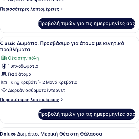
Θέα
Περισσότερες
Περισσότερες λεπτομέρειες
στη
λεπτομέρειες
Θάλασσα
για
Προβολή τιμών για τις ημερομηνίες σας
Classic
Δωμάτιο,
Μερική
Προβολή
Ένα δωμάτιο ξενοδοχείου με ένα με
5
Θέα
Classic Δωμάτιο, Προσβάσιμο για άτομα με κινητικά
όλων
στη
προβλήματα
Θάλασσα
των
Θέα στην πόλη
φωτογραφιών
1 υπνοδωμάτιο
για
Για 3 άτομα
Classic
Δωμάτιο,
1 King Κρεβάτι Ή 2 Μονά Κρεβάτια
Προσβάσιμο
Δωρεάν ασύρματο ίντερνετ
για
Περισσότερες
Περισσότερες λεπτομέρειες
άτομα
λεπτομέρειες
με
για
Προβολή τιμών για τις ημερομηνίες σας
Classic
κινητικά
Δωμάτιο,
προβλήματα
Προσβάσιμο
Προβολή
Ένα δωμάτιο ξενοδοχείου με ένα μ
5
για
Deluxe Δωμάτιο, Μερική Θέα στη Θάλασσα
όλων
άτομα