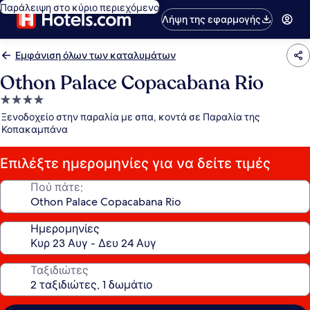
Παράλειψη στο κύριο περιεχόμενο
Λήψη της εφαρμογής
Εμφάνιση όλων των καταλυμάτων
Othon Palace Copacabana Rio
Κατάλυμα
με
Ξενοδοχείο στην παραλία με σπα, κοντά σε Παραλία της
4.0
Κοπακαμπάνα
αστέρια
Επιλέξτε ημερομηνίες για να δείτε τιμές
Πού πάτε;
Ημερομηνίες
Ταξιδιώτες