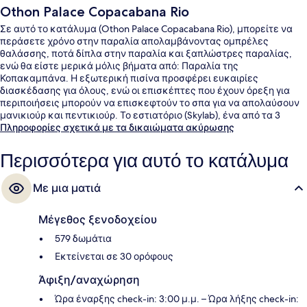
Othon Palace Copacabana Rio
Σε αυτό το κατάλυμα (Othon Palace Copacabana Rio), μπορείτε να
περάσετε χρόνο στην παραλία απολαμβάνοντας ομπρέλες
θαλάσσης, ποτά δίπλα στην παραλία και ξαπλώστρες παραλίας,
ενώ θα είστε μερικά μόλις βήματα από: Παραλία της
Κοπακαμπάνα. Η εξωτερική πισίνα προσφέρει ευκαιρίες
διασκέδασης για όλους, ενώ οι επισκέπτες που έχουν όρεξη για
περιποιήσεις μπορούν να επισκεφτούν το σπα για να απολαύσουν
μανικιούρ και πεντικιούρ. Το εστιατόριο (Skylab), ένα από τα 3
εστιατόρια, σερβίρει διεθνής κουζίνα και είναι ανοικτό για πρωινό,
Πληροφορίες σχετικά με τα δικαιώματα ακύρωσης
μεσημεριανό και βραδινό. Θα βρείτε ακόμη 2 μπαρ/lounge, δωρεάν
κλαμπ για παιδιά και γυμναστήριο. Άλλοι ταξιδιώτες λατρεύουν το
Περισσότερα για αυτό το κατάλυμα
εξυπηρετικό προσωπικό και την παραλιακή του θέση. Τα μέσα
μαζικής μεταφοράς είναι σε πολύ κοντινή απόσταση με τα πόδια:
Με μια ματιά
το σημείο επιβίβασης Σταθμός Cantagalo βρίσκεται σε απόσταση 7
λεπτών και το σημείο επιβίβασης Σταθμός Εστασάο 1 Τραμ
βρίσκεται σε απόσταση 11 λεπτών.
Μέγεθος ξενοδοχείου
579 δωμάτια
Εκτείνεται σε 30 ορόφους
Άφιξη/αναχώρηση
Ώρα έναρξης check-in: 3:00 μ.μ. – Ώρα λήξης check-in: