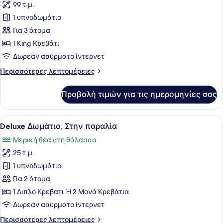
99 τ.μ.
φωτογραφιών
για
1 υπνοδωμάτιο
Panoramic
Για 3 άτομα
Σουίτα,
1 King Κρεβάτι
Θέα
Δωρεάν ασύρματο ίντερνετ
στη
Περισσότερες
Περισσότερες λεπτομέρειες
Θάλασσα
λεπτομέρειες
για
Προβολή τιμών για τις ημερομηνίες σας
Panoramic
Σουίτα,
Θέα
Προβολή
Ένα δωμάτιο ξενοδοχείου με δύο κρ
5
στη
Deluxe Δωμάτιο, Στην παραλία
όλων
Θάλασσα
Μερική θέα στη θάλασσα
των
25 τ.μ.
φωτογραφιών
για
1 υπνοδωμάτιο
Deluxe
Για 2 άτομα
Δωμάτιο,
1 Διπλό Κρεβάτι Ή 2 Μονά Κρεβάτια
Στην
Δωρεάν ασύρματο ίντερνετ
παραλία
Περισσότερες
Περισσότερες λεπτομέρειες