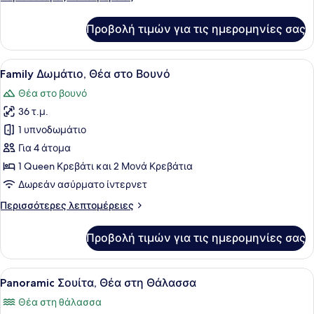
στη
λεπτομέρειες
Θάλασσα
για
Προβολή τιμών για τις ημερομηνίες σας
Executive
Δωμάτιο,
Θέα
Προβολή
Ένα δωμάτιο ξενοδοχείου με ένα μ
8
στη
Family Δωμάτιο, Θέα στο Βουνό
όλων
Θάλασσα
Θέα στο βουνό
των
36 τ.μ.
φωτογραφιών
για
1 υπνοδωμάτιο
Family
Για 4 άτομα
Δωμάτιο,
1 Queen Κρεβάτι και 2 Μονά Κρεβάτια
Θέα
Δωρεάν ασύρματο ίντερνετ
στο
Περισσότερες
Περισσότερες λεπτομέρειες
Βουνό
λεπτομέρειες
για
Προβολή τιμών για τις ημερομηνίες σας
Family
Δωμάτιο,
Θέα
Προβολή
Ένα μεγάλο κρεβάτι με λευκά σεντ
8
στο
Panoramic Σουίτα, Θέα στη Θάλασσα
όλων
Βουνό
Θέα στη θάλασσα
των