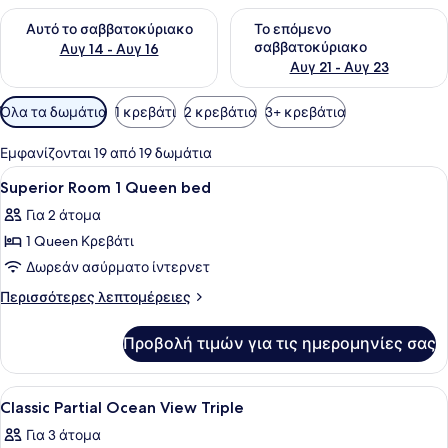
Έλεγχος διαθεσιμότητας για αυτό το σαββατοκύριακο Αυγ 1
Έλεγχος διαθεσιμότητας για
Αυτό το σαββατοκύριακο
Το επόμενο
σαββατοκύριακο
Αυγ 14 - Αυγ 16
Αυγ 21 - Αυγ 23
Διαθέσιμα
Όλα τα δωμάτια
1 κρεβάτι
2 κρεβάτια
3+ κρεβάτια
φίλτρα
για
Εμφανίζονται 19 από 19 δωμάτια
τα
Προβολή
Μίνι μπαρ, χρηματοκιβώτιο στο δωμ
3
Superior Room 1 Queen bed
δωμάτια
όλων
Για 2 άτομα
των
1 Queen Κρεβάτι
φωτογραφιών
για
Δωρεάν ασύρματο ίντερνετ
Superior
Περισσότερες
Περισσότερες λεπτομέρειες
Room
λεπτομέρειες
για
1
Προβολή τιμών για τις ημερομηνίες σας
Superior
Queen
Room
bed
1
Προβολή
Ένα δωμάτιο ξενοδοχείου με δύο κρ
2
Queen
Classic Partial Ocean View Triple
όλων
bed
Για 3 άτομα
των