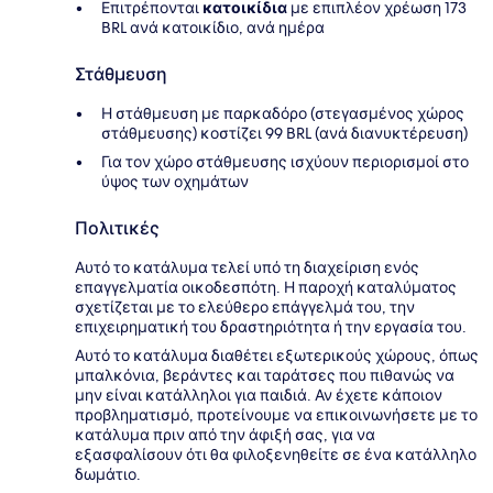
Επιτρέπονται
κατοικίδια
με επιπλέον χρέωση 173
BRL ανά κατοικίδιο, ανά ημέρα
Στάθμευση
Η στάθμευση με παρκαδόρο (στεγασμένος χώρος
στάθμευσης) κοστίζει 99 BRL (ανά διανυκτέρευση)
Για τον χώρο στάθμευσης ισχύουν περιορισμοί στο
ύψος των οχημάτων
Πολιτικές
Αυτό το κατάλυμα τελεί υπό τη διαχείριση ενός
επαγγελματία οικοδεσπότη. Η παροχή καταλύματος
σχετίζεται με το ελεύθερο επάγγελμά του, την
επιχειρηματική του δραστηριότητα ή την εργασία του.
Αυτό το κατάλυμα διαθέτει εξωτερικούς χώρους, όπως
μπαλκόνια, βεράντες και ταράτσες που πιθανώς να
μην είναι κατάλληλοι για παιδιά. Αν έχετε κάποιον
προβληματισμό, προτείνουμε να επικοινωνήσετε με το
κατάλυμα πριν από την άφιξή σας, για να
εξασφαλίσουν ότι θα φιλοξενηθείτε σε ένα κατάλληλο
δωμάτιο.