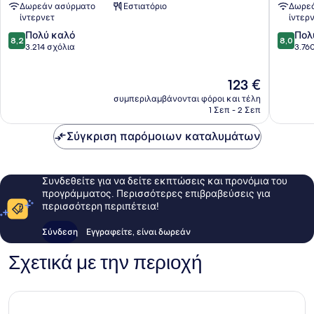
Δωρεάν ασύρματο
Εστιατόριο
Δωρεά
JARO
Sillery-
ίντερνετ
ίντερ
Sainte-
Cap-
8.2
8.0
Foy-
Πολύ καλό
Rouge
Πολ
8,2
8,0
στα
στα
Sillery-
3.214 σχόλια
3.76
10,
10,
Cap-
Πολύ
Πολύ
Rouge
Η
123 €
καλό,
καλό,
τιμή
3.214
3.760
συμπεριλαμβάνονται φόροι και τέλη
είναι
σχόλια
σχόλια
1 Σεπ - 2 Σεπ
123 €
Σύγκριση παρόμοιων καταλυμάτων
Συνδεθείτε για να δείτε εκπτώσεις και προνόμια του
προγράμματος. Περισσότερες επιβραβεύσεις για
περισσότερη περιπέτεια!
Σύνδεση
Εγγραφείτε, είναι δωρεάν
Σχετικά με την περιοχή