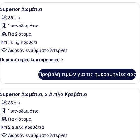
1
Προβολή
Ένα δωμάτιο ξενοδοχείου με ένα με
5
King
Superior Δωμάτιο
όλων
Κρεβάτι
35 τ.μ.
των
1 υπνοδωμάτιο
φωτογραφιών
για
Για 2 άτομα
Superior
1 King Κρεβάτι
Δωμάτιο
Δωρεάν ενσύρματο ίντερνετ
Περισσότερες
Περισσότερες λεπτομέρειες
λεπτομέρειες
για
Προβολή τιμών για τις ημερομηνίες σας
Superior
Δωμάτιο
Προβολή
Ένα δωμάτιο ξενοδοχείου με ένα κρ
6
Superior Δωμάτιο, 2 Διπλά Κρεβάτια
όλων
35 τ.μ.
των
1 υπνοδωμάτιο
φωτογραφιών
για
Για 4 άτομα
Superior
2 Διπλά Κρεβάτια
Δωμάτιο,
Δωρεάν ενσύρματο ίντερνετ