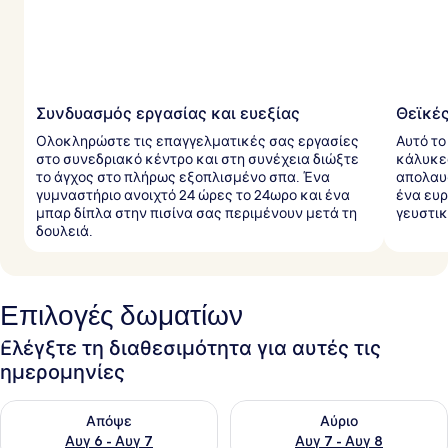
Συνδυασμός εργασίας και ευεξίας
Θεϊκέ
Ολοκληρώστε τις επαγγελματικές σας εργασίες
Αυτό το
στο συνεδριακό κέντρο και στη συνέχεια διώξτε
κάλυκες
το άγχος στο πλήρως εξοπλισμένο σπα. Ένα
απολαυσ
γυμναστήριο ανοιχτό 24 ώρες το 24ωρο και ένα
ένα ευ
μπαρ δίπλα στην πισίνα σας περιμένουν μετά τη
γευστικ
δουλειά.
Επιλογές δωματίων
Ελέγξτε τη διαθεσιμότητα για αυτές τις
ημερομηνίες
Έλεγχος διαθεσιμότητας για απόψε Αυγ 6 - Αυγ 7
Έλεγχος διαθεσιμότητας για 
Απόψε
Αύριο
Αυγ 6 - Αυγ 7
Αυγ 7 - Αυγ 8