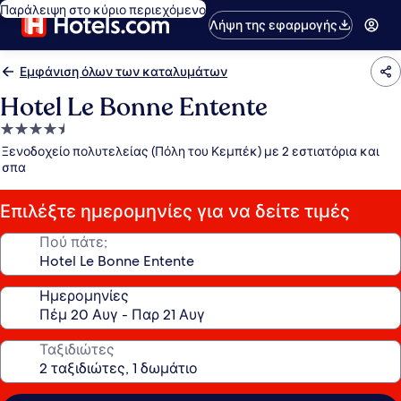
Παράλειψη στο κύριο περιεχόμενο
Λήψη της εφαρμογής
Εμφάνιση όλων των καταλυμάτων
Hotel Le Bonne Entente
Κατάλυμα
με
Ξενοδοχείο πολυτελείας (Πόλη του Κεμπέκ) με 2 εστιατόρια και
4.5
σπα
αστέρια
Επιλέξτε ημερομηνίες για να δείτε τιμές
Πού πάτε;
Ημερομηνίες
Ταξιδιώτες