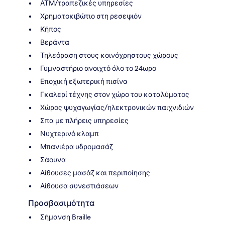
ΑΤΜ/τραπεζικές υπηρεσίες
Χρηματοκιβώτιο στη ρεσεψιόν
Κήπος
Βεράντα
Τηλεόραση στους κοινόχρηστους χώρους
Γυμναστήριο ανοιχτό όλο το 24ωρο
Εποχική εξωτερική πισίνα
Γκαλερί τέχνης στον χώρο του καταλύματος
Χώρος ψυχαγωγίας/ηλεκτρονικών παιχνιδιών
Σπα με πλήρεις υπηρεσίες
Νυχτερινό κλαμπ
Μπανιέρα υδρομασάζ
Σάουνα
Αίθουσες μασάζ και περιποίησης
Αίθουσα συνεστιάσεων
Προσβασιμότητα
Σήμανση Braille