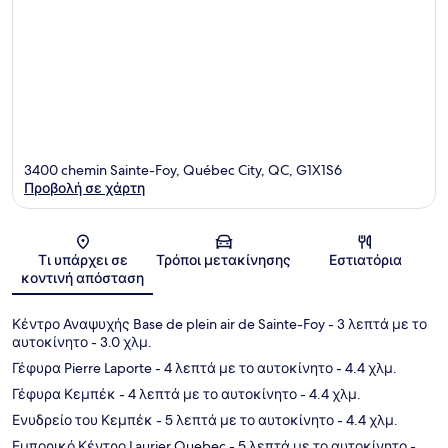
3400 chemin Sainte-Foy, Québec City, QC, G1X1S6
Προβολή σε χάρτη
Χάρτης
Τι υπάρχει σε
Τρόποι μετακίνησης
Εστιατόρια
κοντινή απόσταση
Κέντρο Αναψυχής Base de plein air de Sainte-Foy
- 3 λεπτά με το
αυτοκίνητο
- 3.0 χλμ.
Γέφυρα Pierre Laporte
- 4 λεπτά με το αυτοκίνητο
- 4.4 χλμ.
Γέφυρα Κεμπέκ
- 4 λεπτά με το αυτοκίνητο
- 4.4 χλμ.
Ενυδρείο του Κεμπέκ
- 5 λεπτά με το αυτοκίνητο
- 4.4 χλμ.
Εμπορικό Κέντρο Laurier Quebec
- 5 λεπτά με το αυτοκίνητο
-