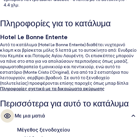
4.4 χλμ.
Πληροφορίες για το κατάλυμα
Hotel Le Bonne Entente
Αυτό το κατάλυμα (Hotel Le Bonne Entente) διαθέτει νυχτερινό
κλαμπ και βρίσκεται μόλις 5 λεπτά με το αυτοκίνητο από: Ενυδρείο
του Κεμπέκ και Ποταμός Αγίου Λαυρέντη. Οι επισκέπτες μπορούν
να πάνε στο σπα για να απολαύσουν περιποιήσεις όπως μασάζ,
αρωματοθεραπεία ή μανικιούρ και πεντικιούρ, ενώ αυτό το
εστιατόριο (Monte Cristo L'Original), ένα από τα 2 εστιατόρια που
λειτουργούν, σερβίρει βραδινό. Σε αυτό το ξενοδοχείο
(πολυτελείας) προσφέρονται επίσης παροχές όπως μπαρ δίπλα
στην πισίνα, γυμναστήριο που είναι ανοιχτό όλο το 24ωρο και
Πληροφορίες σχετικά με τα δικαιώματα ακύρωσης
μπανιέρα υδρομασάζ. Άλλοι ταξιδιώτες λένε εξαιρετικά πράγματα
για την πισίνα και το εξυπηρετικό προσωπικό.
Περισσότερα για αυτό το κατάλυμα
Με μια ματιά
Μέγεθος ξενοδοχείου