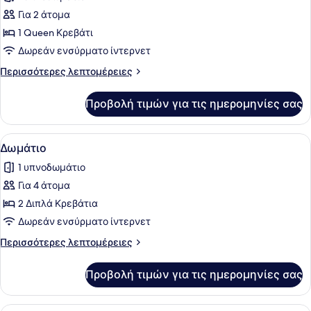
των
Για 2 άτομα
φωτογραφιών
για
1 Queen Κρεβάτι
Classic
Δωρεάν ενσύρματο ίντερνετ
Σουίτα,
Περισσότερες
Περισσότερες λεπτομέρειες
1
λεπτομέρειες
Queen
για
Προβολή τιμών για τις ημερομηνίες σας
Classic
Κρεβάτι
Σουίτα,
1
Προβολή
Ένα δωμάτιο ξενοδοχείου με ένα κρ
3
Queen
Δωμάτιο
όλων
Κρεβάτι
1 υπνοδωμάτιο
των
Για 4 άτομα
φωτογραφιών
για
2 Διπλά Κρεβάτια
Δωμάτιο
Δωρεάν ενσύρματο ίντερνετ
Περισσότερες
Περισσότερες λεπτομέρειες
λεπτομέρειες
για
Προβολή τιμών για τις ημερομηνίες σας
Δωμάτιο
Ένα σύγχρονο δωμάτιο ξενοδοχείου 