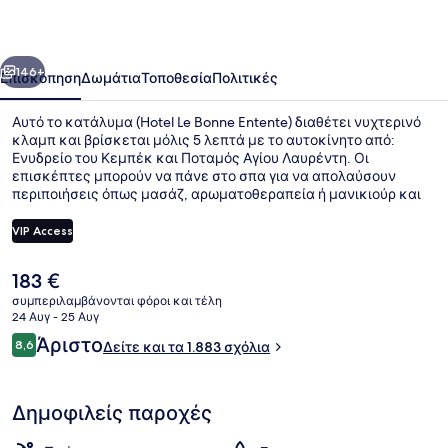
Entente
οηγούμενο
Επόμενο
146+
Επισκόπηση
Δωμάτια
Τοποθεσία
Πολιτικές
Αυτό το κατάλυμα (Hotel Le Bonne Entente) διαθέτει νυχτερινό
κλαμπ και βρίσκεται μόλις 5 λεπτά με το αυτοκίνητο από:
Ενυδρείο του Κεμπέκ και Ποταμός Αγίου Λαυρέντη. Οι
επισκέπτες μπορούν να πάνε στο σπα για να απολαύσουν
περιποιήσεις όπως μασάζ, αρωματοθεραπεία ή μανικιούρ και
πεντικιούρ, ενώ αυτό το εστιατόριο (Monte Cristo L'Original), ένα
από τα 2 εστιατόρια που λειτουργούν, σερβίρει βραδινό. Σε αυτό
VIP Access
το ξενοδοχείο (πολυτελείας) προσφέρονται επίσης παροχές
όπως μπαρ δίπλα στην πισίνα, γυμναστήριο που είναι ανοιχτό
Η
183 €
όλο το 24ωρο και μπανιέρα υδρομασάζ. Άλλοι ταξιδιώτες λένε
Εξωτερικοί χώροι
τρέχουσα
εξαιρετικά πράγματα για την πισίνα και το εξυπηρετικό
συμπεριλαμβάνονται φόροι και τέλη
τιμή
24 Αυγ - 25 Αυγ
προσωπικό.
είναι
Σχόλια
Άριστο
8,6
Δείτε και τα 1.883 σχόλια
183 €
8,6 στα 10
Δημοφιλείς παροχές