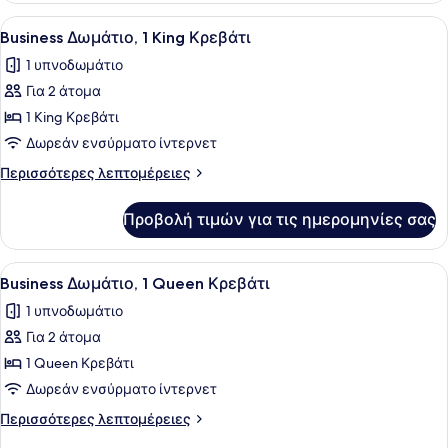
1
Προβολή
Ένα δωμάτιο ξενοδοχείου με κρεβάτ
3
King
Business Δωμάτιο, 1 King Κρεβάτι
όλων
Κρεβάτι
1 υπνοδωμάτιο
των
Για 2 άτομα
φωτογραφιών
για
1 King Κρεβάτι
Business
Δωρεάν ενσύρματο ίντερνετ
Δωμάτιο,
Περισσότερες
Περισσότερες λεπτομέρειες
1
λεπτομέρειες
King
για
Προβολή τιμών για τις ημερομηνίες σας
Business
Κρεβάτι
Δωμάτιο,
1
Προβολή
Ένα δωμάτιο ξενοδοχείου με ένα κρ
3
King
Business Δωμάτιο, 1 Queen Κρεβάτι
όλων
Κρεβάτι
1 υπνοδωμάτιο
των
Για 2 άτομα
φωτογραφιών
για
1 Queen Κρεβάτι
Business
Δωρεάν ενσύρματο ίντερνετ
Δωμάτιο,
Περισσότερες
Περισσότερες λεπτομέρειες
1
λεπτομέρειες