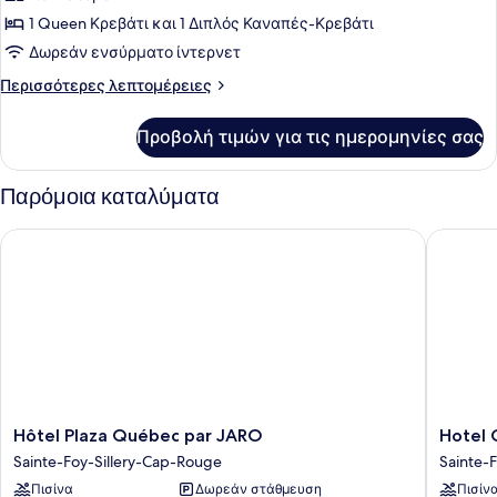
Sofa
1
για
1 Queen Κρεβάτι και 1 Διπλός Καναπές-Κρεβάτι
Bed
Double
Suite
Sofa
Δωρεάν ενσύρματο ίντερνετ
Bed
Urbania,
Περισσότερες
Περισσότερες λεπτομέρειες
1
λεπτομέρειες
Queen
για
Προβολή τιμών για τις ημερομηνίες σας
Suite
Bed
Urbania,
+
1
Παρόμοια καταλύματα
1
Queen
Bed
Double
Hôtel Plaza Québec par JARO
Hotel Cl
+
Sofa
1
Bed
Double
Sofa
Bed
Hôtel
Hotel
Hôtel Plaza Québec par JARO
Hotel 
Plaza
Classiqu
Sainte-Foy-Sillery-Cap-Rouge
Sainte-
Québec
Sainte-
Πισίνα
Δωρεάν στάθμευση
Πισίν
par
Foy-