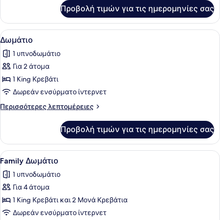
Queen
για
Προβολή τιμών για τις ημερομηνίες σας
Business
Κρεβάτι
Δωμάτιο,
1
Προβολή
Ένα δωμάτιο ξενοδοχείου με ένα με
2
Queen
Δωμάτιο
όλων
Κρεβάτι
1 υπνοδωμάτιο
των
Για 2 άτομα
φωτογραφιών
για
1 King Κρεβάτι
Δωμάτιο
Δωρεάν ενσύρματο ίντερνετ
Περισσότερες
Περισσότερες λεπτομέρειες
λεπτομέρειες
για
Προβολή τιμών για τις ημερομηνίες σας
Δωμάτιο
Προβολή
Ένα υπνοδωμάτιο με ένα λευκό κρεβ
4
Family Δωμάτιο
όλων
1 υπνοδωμάτιο
των
Για 4 άτομα
φωτογραφιών
για
1 King Κρεβάτι και 2 Μονά Κρεβάτια
Family
Δωρεάν ενσύρματο ίντερνετ