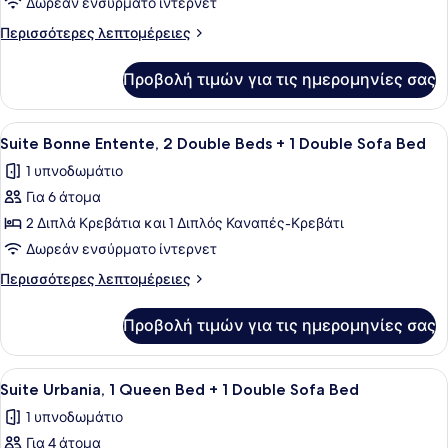
Suite
Δωρεάν ενσύρματο ίντερνετ
Spa,
Περισσότερες
Περισσότερες λεπτομέρειες
1
λεπτομέρειες
King
για
Προβολή τιμών για τις ημερομηνίες σας
Suite
Bed
Spa,
+
1
Προβολή
Ένα σαλόνι με έναν καναπέ, μια πο
1
3
King
Suite Bonne Entente, 2 Double Beds + 1 Double Sofa Bed
όλων
Bed
Double
1 υπνοδωμάτιο
+
των
Sofa
1
Για 6 άτομα
φωτογραφιών
Bed
Double
για
2 Διπλά Κρεβάτια και 1 Διπλός Καναπές-Κρεβάτι
Sofa
Suite
Bed
Δωρεάν ενσύρματο ίντερνετ
Bonne
Περισσότερες
Περισσότερες λεπτομέρειες
Entente,
λεπτομέρειες
2
για
Προβολή τιμών για τις ημερομηνίες σας
Suite
Double
Bonne
Beds
Entente,
Προβολή
Ένα δωμάτιο ξενοδοχείου με ένα κρ
+
6
2
Suite Urbania, 1 Queen Bed + 1 Double Sofa Bed
όλων
Double
1
1 υπνοδωμάτιο
Beds
των
Double
+
Για 4 άτομα
φωτογραφιών