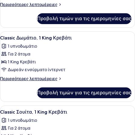
Δωμάτιο
Περισσότερες
Περισσότερες λεπτομέρειες
λεπτομέρειες
για
Προβολή τιμών για τις ημερομηνίες σας
Family
Δωμάτιο
Προβολή
Ένα δωμάτιο ξενοδοχείου με ένα με
4
Classic Δωμάτιο, 1 King Κρεβάτι
όλων
1 υπνοδωμάτιο
των
Για 2 άτομα
φωτογραφιών
για
1 King Κρεβάτι
Classic
Δωρεάν ενσύρματο ίντερνετ
Δωμάτιο,
Περισσότερες
Περισσότερες λεπτομέρειες
1
λεπτομέρειες
King
για
Προβολή τιμών για τις ημερομηνίες σας
Classic
Κρεβάτι
Δωμάτιο,
1
Προβολή
Ένα δωμάτιο ξενοδοχείου με ένα κρ
5
King
Classic Σουίτα, 1 King Κρεβάτι
όλων
Κρεβάτι
1 υπνοδωμάτιο
των
Για 2 άτομα
φωτογραφιών