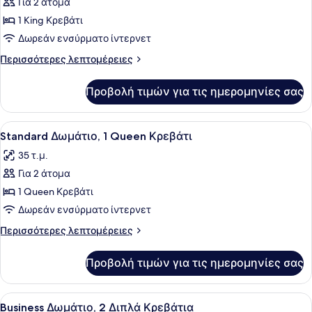
για
Για 2 άτομα
Deluxe
1 King Κρεβάτι
Δωμάτιο
Δωρεάν ενσύρματο ίντερνετ
Περισσότερες
Περισσότερες λεπτομέρειες
λεπτομέρειες
για
Προβολή τιμών για τις ημερομηνίες σας
Deluxe
Δωμάτιο
Προβολή
Ένα δωμάτιο ξενοδοχείου με ένα με
5
Standard Δωμάτιο, 1 Queen Κρεβάτι
όλων
35 τ.μ.
των
Για 2 άτομα
φωτογραφιών
για
1 Queen Κρεβάτι
Standard
Δωρεάν ενσύρματο ίντερνετ
Δωμάτιο,
Περισσότερες
Περισσότερες λεπτομέρειες
1
λεπτομέρειες
Queen
για
Προβολή τιμών για τις ημερομηνίες σας
Standard
Κρεβάτι
Δωμάτιο,
1
Προβολή
Ένα δωμάτιο ξενοδοχείου με ένα κρ
3
Queen
Business Δωμάτιο, 2 Διπλά Κρεβάτια