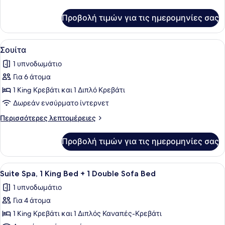
λεπτομέρειες
για
Προβολή τιμών για τις ημερομηνίες σας
Δωμάτιο
Προβολή
Ένα δωμάτιο ξενοδοχείου με δύο κρ
7
Σουίτα
όλων
1 υπνοδωμάτιο
των
Για 6 άτομα
φωτογραφιών
για
1 King Κρεβάτι και 1 Διπλό Κρεβάτι
Σουίτα
Δωρεάν ενσύρματο ίντερνετ
Περισσότερες
Περισσότερες λεπτομέρειες
λεπτομέρειες
για
Προβολή τιμών για τις ημερομηνίες σας
Σουίτα
Προβολή
Ένα μοντέρνο σαλόνι με τηλεόραση 
6
Suite Spa, 1 King Bed + 1 Double Sofa Bed
όλων
1 υπνοδωμάτιο
των
Για 4 άτομα
φωτογραφιών
για
1 King Κρεβάτι και 1 Διπλός Καναπές-Κρεβάτι