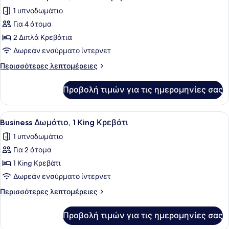
όλων
Κρεβάτι
1 υπνοδωμάτιο
των
Για 4 άτομα
φωτογραφιών
για
2 Διπλά Κρεβάτια
Business
Δωρεάν ενσύρματο ίντερνετ
Δωμάτιο,
Περισσότερες
Περισσότερες λεπτομέρειες
2
λεπτομέρειες
Διπλά
για
Προβολή τιμών για τις ημερομηνίες σας
Business
Κρεβάτια
Δωμάτιο,
2
Προβολή
Ένα δωμάτιο ξενοδοχείου με ένα με
5
Διπλά
Business Δωμάτιο, 1 King Κρεβάτι
όλων
Κρεβάτια
1 υπνοδωμάτιο
των
Για 2 άτομα
φωτογραφιών
για
1 King Κρεβάτι
Business
Δωρεάν ενσύρματο ίντερνετ
Δωμάτιο,
Περισσότερες
Περισσότερες λεπτομέρειες
1
λεπτομέρειες
King
για
Προβολή τιμών για τις ημερομηνίες σας
Business
Κρεβάτι
Δωμάτιο,