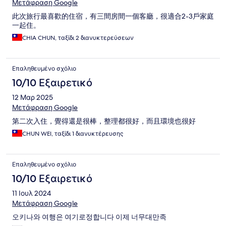
Μετάφραση Google
此次旅行最喜歡的住宿，有三間房間一個客廳，很適合2-3戶家庭
一起住。
CHIA CHUN, ταξίδι 2 διανυκτερεύσεων
Επαληθευμένο σχόλιο
10/10 Εξαιρετικό
12 Μαρ 2025
Μετάφραση Google
第二次入住，覺得還是很棒，整理都很好，而且環境也很好
CHUN WEI, ταξίδι 1 διανυκτέρευσης
Επαληθευμένο σχόλιο
10/10 Εξαιρετικό
11 Ιουλ 2024
Μετάφραση Google
오키나와 여행은 여기로정합니다 이제 너무대만족