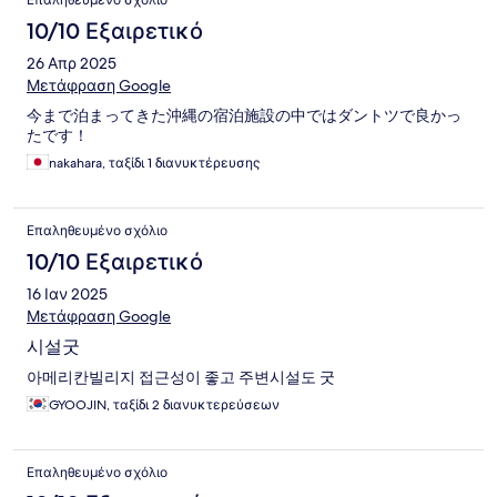
Επαληθευμένο σχόλιο
10/10 Εξαιρετικό
26 Απρ 2025
Μετάφραση Google
今まで泊まってきた沖縄の宿泊施設の中ではダントツで良かっ
たです！
nakahara, ταξίδι 1 διανυκτέρευσης
Επαληθευμένο σχόλιο
10/10 Εξαιρετικό
16 Ιαν 2025
Μετάφραση Google
시설굿
아메리칸빌리지 접근성이 좋고 주변시설도 굿
GYOOJIN, ταξίδι 2 διανυκτερεύσεων
Επαληθευμένο σχόλιο