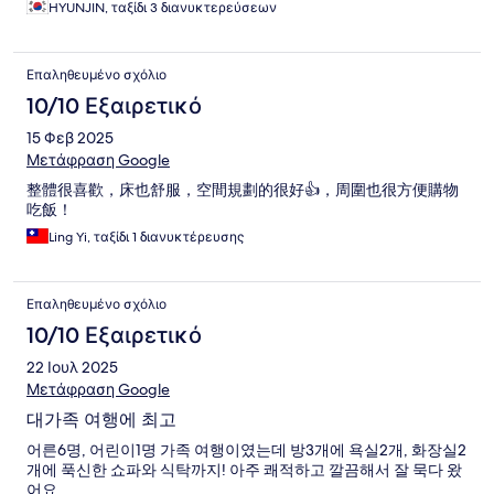
HYUNJIN, ταξίδι 3 διανυκτερεύσεων
Επαληθευμένο σχόλιο
10/10 Εξαιρετικό
15 Φεβ 2025
Μετάφραση Google
整體很喜歡，床也舒服，空間規劃的很好👍，周圍也很方便購物
吃飯！
Ling Yi, ταξίδι 1 διανυκτέρευσης
Επαληθευμένο σχόλιο
10/10 Εξαιρετικό
22 Ιουλ 2025
Μετάφραση Google
대가족 여행에 최고
어른6명, 어린이1명 가족 여행이였는데 방3개에 욕실2개, 화장실2
개에 푹신한 쇼파와 식탁까지! 아주 쾌적하고 깔끔해서 잘 묵다 왔
어요