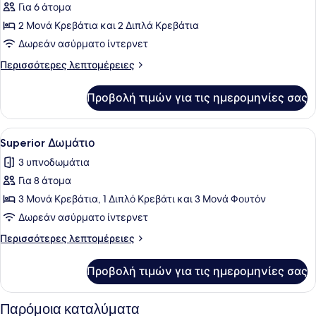
Για 6 άτομα
φωτογραφιών
για
2 Μονά Κρεβάτια και 2 Διπλά Κρεβάτια
Standard
Δωρεάν ασύρματο ίντερνετ
Δωμάτιο
Περισσότερες
Περισσότερες λεπτομέρειες
λεπτομέρειες
για
Προβολή τιμών για τις ημερομηνίες σας
Standard
Δωμάτιο
Προβολή
Ένα σύγχρονο σαλόνι με έναν καναπ
38
Superior Δωμάτιο
όλων
3 υπνοδωμάτια
των
Για 8 άτομα
φωτογραφιών
για
3 Μονά Κρεβάτια, 1 Διπλό Κρεβάτι και 3 Μονά Φουτόν
Superior
Δωρεάν ασύρματο ίντερνετ
Δωμάτιο
Περισσότερες
Περισσότερες λεπτομέρειες
λεπτομέρειες
για
Προβολή τιμών για τις ημερομηνίες σας
Superior
Δωμάτιο
Παρόμοια καταλύματα