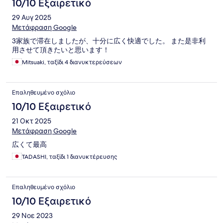
10/10 Εξαιρετικό
29 Αυγ 2025
Μετάφραση Google
3家族で滞在しましたが、十分に広く快適でした。 また是非利
用させて頂きたいと思います！
Mitsuaki, ταξίδι 4 διανυκτερεύσεων
Επαληθευμένο σχόλιο
10/10 Εξαιρετικό
21 Οκτ 2025
Μετάφραση Google
広くて最高
TADASHI, ταξίδι 1 διανυκτέρευσης
Επαληθευμένο σχόλιο
10/10 Εξαιρετικό
29 Νοε 2023