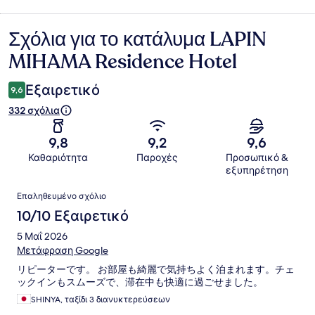
Σχόλια για το κατάλυμα LAPIN
Σχόλια
MIHAMA Residence Hotel
Εξαιρετικό
9,6
332 σχόλια
9,8
9,2
9,6
Καθαριότητα
Παροχές
Προσωπικό &
εξυπηρέτηση
Σχόλια
Επαληθευμένο σχόλιο
10/10 Εξαιρετικό
5 Μαΐ 2026
Μετάφραση Google
リピーターです。 お部屋も綺麗で気持ちよく泊まれます。チェ
ックインもスムーズで、滞在中も快適に過ごせました。
SHINYA, ταξίδι 3 διανυκτερεύσεων