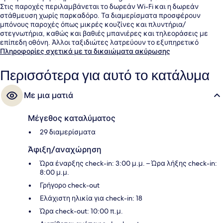
Στις παροχές περιλαμβάνεται το δωρεάν Wi-Fi και η δωρεάν
στάθμευση χωρίς παρκαδόρο. Τα διαμερίσματα προσφέρουν
μπόνους παροχές όπως μικρές κουζίνες και πλυντήρια/
στεγνωτήρια, καθώς και βαθιές μπανιέρες και τηλεοράσεις με
επίπεδη οθόνη. Άλλοι ταξιδιώτες λατρεύουν το εξυπηρετικό
προσωπικό.
Πληροφορίες σχετικά με τα δικαιώματα ακύρωσης
Περισσότερα για αυτό το κατάλυμα
Με μια ματιά
Μέγεθος καταλύματος
29 διαμερίσματα
Άφιξη/αναχώρηση
Ώρα έναρξης check-in: 3:00 μ.μ. – Ώρα λήξης check-in:
8:00 μ.μ.
Γρήγορο check-out
Ελάχιστη ηλικία για check-in: 18
Ώρα check-out: 10:00 π.μ.