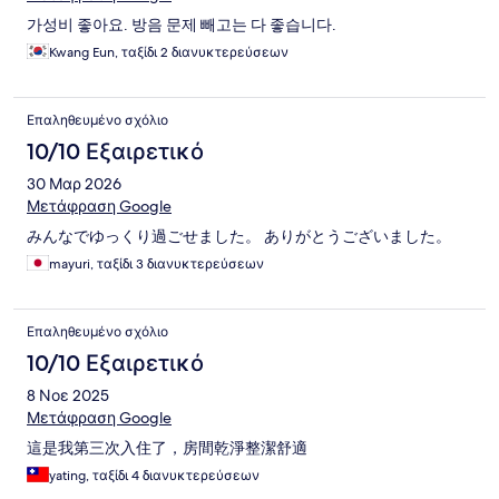
가성비 좋아요. 방음 문제 빼고는 다 좋습니다.
Kwang Eun, ταξίδι 2 διανυκτερεύσεων
Επαληθευμένο σχόλιο
10/10 Εξαιρετικό
30 Μαρ 2026
Μετάφραση Google
みんなでゆっくり過ごせました。 ありがとうございました。
mayuri, ταξίδι 3 διανυκτερεύσεων
Επαληθευμένο σχόλιο
10/10 Εξαιρετικό
8 Νοε 2025
Μετάφραση Google
這是我第三次入住了，房間乾淨整潔舒適
yating, ταξίδι 4 διανυκτερεύσεων