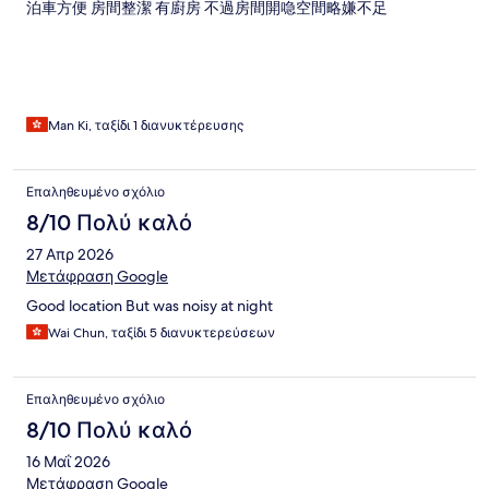
泊車方便 房間整潔 有廚房 不過房間開喼空間略嫌不足
Man Ki, ταξίδι 1 διανυκτέρευσης
Επαληθευμένο σχόλιο
8/10 Πολύ καλό
27 Απρ 2026
Μετάφραση Google
Good location But was noisy at night
Wai Chun, ταξίδι 5 διανυκτερεύσεων
Επαληθευμένο σχόλιο
8/10 Πολύ καλό
16 Μαΐ 2026
Μετάφραση Google