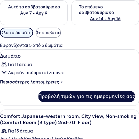
Έλεγχος διαθεσιμότητας για αυτό το σαββατοκύριακο Αυγ 7
Έλεγχος διαθεσιμότητας για
Αυτό το σαββατοκύριακο
Το επόμενο
σαββατοκύριακο
Αυγ 7 - Αυγ 9
Αυγ 14 - Αυγ 16
Διαθέσιμα
Όλα τα δωμάτια
3+ κρεβάτια
φίλτρα
για
Εμφανίζονται 5 από 5 δωμάτια
τα
Προβολή
Εσωτερικοί χώροι
1
Δωμάτιο
δωμάτια
όλων
Για 11 άτομα
των
Δωρεάν ασύρματο ίντερνετ
φωτογραφιών
για
Περισσότερες
Περισσότερες λεπτομέρειες
λεπτομέρειες
Δωμάτιο
για
Προβολή τιμών για τις ημερομηνίες σας
Δωμάτιο
Προβολή
Περιοχή καθιστικού | Τηλεόραση με
1
Comfort Japanese-western room, City view, Non-smoking
όλων
(Comfort Room (B type) 2nd-7th Floor)
των
Για 15 άτομα
φωτογραφιών