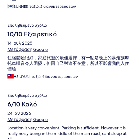
SUNHEE, ταξίδι 2 διανυκτερεύσεων
Επαληθευμένο σχόλιο
10/10 Εξαιρετικό
14 Ιουλ 2025
Μετάφραση Google
住宿體驗很好，家庭旅遊的最佳選擇，有一點是晚上的暴走族摩
托車噪音令人困擾，但因自己對這不在意，所以不影響我的入住
體驗
HSIUYUN, ταξίδι 4 διανυκτερεύσεων
Επαληθευμένο σχόλιο
6/10 Καλό
24 Ιαν 2026
Μετάφραση Google
Location is very convenient. Parking is sufficient. However it is
really noisy being in the middle of the main road, cant sleep at