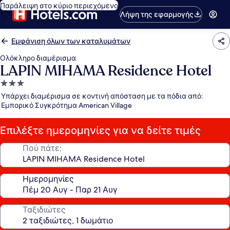
Παράλειψη στο κύριο περιεχόμενο
Λήψη της εφαρμογής
Εμφάνιση όλων των καταλυμάτων
Ολόκληρο διαμέρισμα
LAPIN MIHAMA Residence Hotel
Κατάλυμα
με
Υπάρχει διαμέρισμα σε κοντινή απόσταση με τα πόδια από:
3.0
Εμπορικό Συγκρότημα American Village
αστέρια
Επιλέξτε ημερομηνίες για να δείτε τιμές
Πού πάτε;
Ημερομηνίες
Ταξιδιώτες