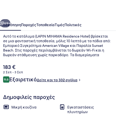
Residence
Hotel
οηγούμενο
Επόμενο
69+
Επισκόπηση
Παροχές
Τοποθεσία
Τιμές
Πολιτικές
Αυτό το κατάλυμα (LAPIN MIHAMA Residence Hotel) βρίσκεται
σε μια φανταστική τοποθεσία, μόλις 10 λεπτά με τα πόδια από:
Εμπορικό Συγκρότημα American Village και Παραλία Sunset
Beach. Στις παροχές περιλαμβάνεται το δωρεάν Wi-Fi και η
δωρεάν στάθμευση χωρίς παρκαδόρο. Τα διαμερίσματα
προσφέρουν μπόνους παροχές όπως μικρές κουζίνες και
πλυντήρια/στεγνωτήρια, καθώς και βαθιές μπανιέρες και
Η
183 €
τηλεοράσεις με επίπεδη οθόνη. Άλλοι ταξιδιώτες λατρεύουν το
τρέχουσα
2 Σεπ - 3 Σεπ
εξυπηρετικό προσωπικό.
τιμή
Σχόλια
Εξαιρετικό
Θέα στην πόλη
9,6
είναι
Δείτε και τα 332 σχόλια
9,6 στα 10
183 €
Δημοφιλείς παροχές
Μικρή κουζίνα
Εγκαταστάσεις
πλυντηρίων