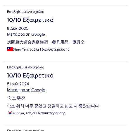
Επαληθευμένο σχόλιο
10/10 Εξαιρετικό
8 Δεκ 2025
Μετάφραση Google
房間超大適合家庭住宿，餐具用品一應具全
Shuo Yen, ταξίδι 1 διανυκτέρευσης
Επαληθευμένο σχόλιο
10/10 Εξαιρετικό
5 Ιουλ 2024
Μετάφραση Google
숙소추천
숙소 위치 너무 좋았고 청결하고 넓고 다 좋았습니다
sungsu, ταξίδι 1 διανυκτέρευσης