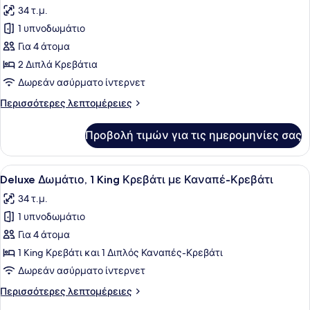
Κρεβάτι
34 τ.μ.
των
1 υπνοδωμάτιο
φωτογραφιών
για
Για 4 άτομα
Δωμάτιο,
2 Διπλά Κρεβάτια
2
Δωρεάν ασύρματο ίντερνετ
Διπλά
Περισσότερες
Περισσότερες λεπτομέρειες
Κρεβάτια
λεπτομέρειες
για
Προβολή τιμών για τις ημερομηνίες σας
Δωμάτιο,
2
Διπλά
Προβολή
Ένα δωμάτιο ξενοδοχείου με ένα κρ
3
Κρεβάτια
Deluxe Δωμάτιο, 1 King Κρεβάτι με Καναπέ-Κρεβάτι
όλων
34 τ.μ.
των
1 υπνοδωμάτιο
φωτογραφιών
για
Για 4 άτομα
Deluxe
1 King Κρεβάτι και 1 Διπλός Καναπές-Κρεβάτι
Δωμάτιο,
Δωρεάν ασύρματο ίντερνετ
1
Περισσότερες
Περισσότερες λεπτομέρειες
King
λεπτομέρειες