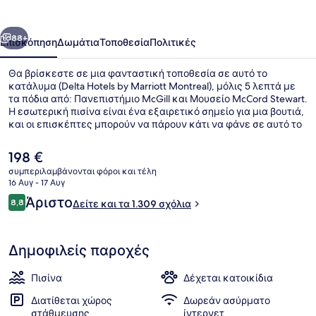
Marriott
Montreal
οηγούμενο
Επόμενο
88+
Επισκόπηση
Δωμάτια
Τοποθεσία
Πολιτικές
Θα βρίσκεστε σε μια φανταστική τοποθεσία σε αυτό το
κατάλυμα (Delta Hotels by Marriott Montreal), μόλις 5 λεπτά με
τα πόδια από: Πανεπιστήμιο McGill και Μουσείο McCord Stewart.
Η εσωτερική πισίνα είναι ένα εξαιρετικό σημείο για μια βουτιά,
και οι επισκέπτες μπορούν να πάρουν κάτι να φάνε σε αυτό το
εστιατόριο (Brasserie Milton), το οποίο σερβίρει αμερικανική
κουζίνα και είναι ανοικτό για πρωινό, μεσημεριανό και βραδινό.
Η
198 €
Άλλες παροχές περιλαμβάνουν μπαρ/lounge, γυμναστήριο και
τρέχουσα
συμπεριλαμβάνονται φόροι και τέλη
μπανιέρα υδρομασάζ. Άλλοι ταξιδιώτες λένε εξαιρετικά
τιμή
16 Αυγ - 17 Αυγ
πράγματα για το εξυπηρετικό προσωπικό και την τοποθεσία
Σερβίρεται πρωινό, μεσημεριανό κ
είναι
Σχόλια
του. Το κατάλυμα βρίσκεται σε πολύ κοντινή απόσταση με τα
Άριστο
8,8
Δείτε και τα 1.309 σχόλια
198 €
8,8 στα 10
πόδια από τα μέσα μαζικής μεταφοράς: το σημείο επιβίβασης
Σταθμός McGill βρίσκεται σε απόσταση 4 λεπτών και το σημείο
επιβίβασης Σταθμός Place des Arts βρίσκεται σε απόσταση 5
Δημοφιλείς παροχές
λεπτών.
Πισίνα
Δέχεται κατοικίδια
Διατίθεται χώρος
Δωρεάν ασύρματο
στάθμευσης
ίντερνετ