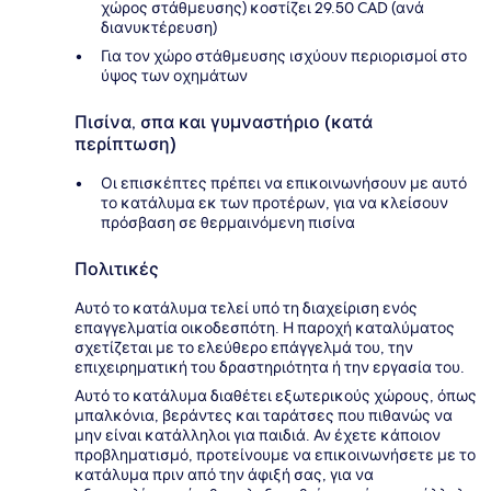
χώρος στάθμευσης) κοστίζει 29.50 CAD (ανά
διανυκτέρευση)
Για τον χώρο στάθμευσης ισχύουν περιορισμοί στο
ύψος των οχημάτων
Πισίνα, σπα και γυμναστήριο (κατά
περίπτωση)
Οι επισκέπτες πρέπει να επικοινωνήσουν με αυτό
το κατάλυμα εκ των προτέρων, για να κλείσουν
πρόσβαση σε θερμαινόμενη πισίνα
Πολιτικές
Αυτό το κατάλυμα τελεί υπό τη διαχείριση ενός
επαγγελματία οικοδεσπότη. Η παροχή καταλύματος
σχετίζεται με το ελεύθερο επάγγελμά του, την
επιχειρηματική του δραστηριότητα ή την εργασία του.
Αυτό το κατάλυμα διαθέτει εξωτερικούς χώρους, όπως
μπαλκόνια, βεράντες και ταράτσες που πιθανώς να
μην είναι κατάλληλοι για παιδιά. Αν έχετε κάποιον
προβληματισμό, προτείνουμε να επικοινωνήσετε με το
κατάλυμα πριν από την άφιξή σας, για να