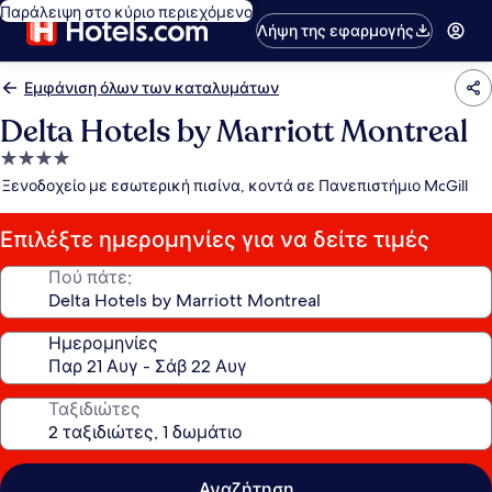
Παράλειψη στο κύριο περιεχόμενο
Λήψη της εφαρμογής
Εμφάνιση όλων των καταλυμάτων
Delta Hotels by Marriott Montreal
Κατάλυμα
με
Ξενοδοχείο με εσωτερική πισίνα, κοντά σε Πανεπιστήμιο McGill
4.0
αστέρια
Επιλέξτε ημερομηνίες για να δείτε τιμές
Πού πάτε;
Ημερομηνίες
Ταξιδιώτες
Αναζήτηση