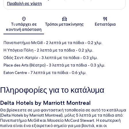
Προβολή σε χάρτη
Χάρτης
Τι υπάρχει σε
Τρόποι μετακίνησης
Εστιατόρια
κοντινή απόσταση
Πανεπιστήμιο McGill
- 2 λεπτά με τα πόδια
- 0.2 χλμ.
Η Υπόγεια Πόλη
- 2 λεπτά με τα πόδια
- 0.2 χλμ.
Οδός Σεντ-Κατρίν
- 3 λεπτά με τα πόδια
- 0.3 χλμ.
Place des Arts (θέατρο)
- 3 λεπτά με τα πόδια
- 0.3 χλμ.
Eaton Centre
- 7 λεπτά με τα πόδια
- 0.6 χλμ.
Πληροφορίες για το κατάλυμα
Delta Hotels by Marriott Montreal
Θα βρίσκεστε σε μια φανταστική τοποθεσία σε αυτό το κατάλυμα
(Delta Hotels by Marriott Montreal), μόλις 5 λεπτά με τα πόδια από:
Πανεπιστήμιο McGill και Μουσείο McCord Stewart. Η εσωτερική
πισίνα είναι ένα εξαιρετικό σημείο για μια βουτιά, και οι