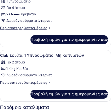
1 υπνοδωμάτιο
των
Για 4 άτομα
φωτογραφιών
για
2 Queen Κρεβάτια
Club
Δωρεάν ασύρματο ίντερνετ
Δωμάτιο,
Περισσότερες
Περισσότερες λεπτομέρειες
2
λεπτομέρειες
Queen
για
Προβολή τιμών για τις ημερομηνίες σας
Club
Κρεβάτια
Δωμάτιο,
2
Προβολή
Ένα δωμάτιο ξενοδοχείου με ένα μ
11
Queen
Club Σουίτα, 1 Υπνοδωμάτιο, Μη Καπνιστών
όλων
Κρεβάτια
Για 2 άτομα
των
1 King Κρεβάτι
φωτογραφιών
για
Δωρεάν ασύρματο ίντερνετ
Club
Περισσότερες
Περισσότερες λεπτομέρειες
Σουίτα,
λεπτομέρειες
για
1
Προβολή τιμών για τις ημερομηνίες σας
Club
Υπνοδωμάτιο,
Σουίτα,
Μη
1
Παρόμοια καταλύματα
Καπνιστών
Υπνοδωμάτιο,