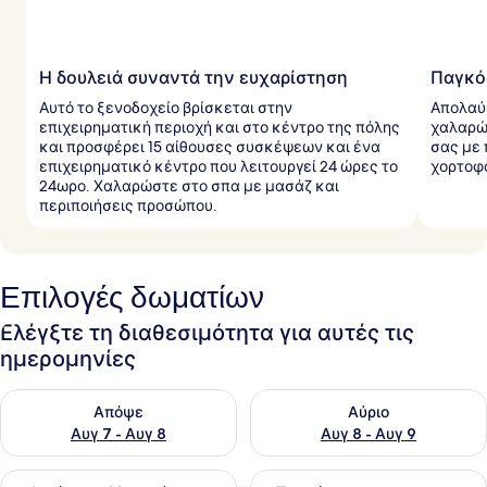
Η δουλειά συναντά την ευχαρίστηση
Παγκό
Αυτό το ξενοδοχείο βρίσκεται στην
Απολαύσ
επιχειρηματική περιοχή και στο κέντρο της πόλης
χαλαρώσ
και προσφέρει 15 αίθουσες συσκέψεων και ένα
σας με 
επιχειρηματικό κέντρο που λειτουργεί 24 ώρες το
χορτοφα
24ωρο. Χαλαρώστε στο σπα με μασάζ και
περιποιήσεις προσώπου.
Επιλογές δωματίων
Ελέγξτε τη διαθεσιμότητα για αυτές τις
ημερομηνίες
Έλεγχος διαθεσιμότητας για απόψε Αυγ 7 - Αυγ 8
Έλεγχος διαθεσιμότητας για 
Απόψε
Αύριο
Αυγ 7 - Αυγ 8
Αυγ 8 - Αυγ 9
Έλεγχος διαθεσιμότητας για αυτό το σαββατοκύριακο Αυγ 7
Έλεγχος διαθεσιμότητας για