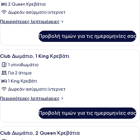
Deluxe
2 Queen Κρεβάτια
Δωμάτιο,
Δωρεάν ασύρματο ίντερνετ
2
Περισσότερες
Περισσότερες λεπτομέρειες
Queen
λεπτομέρειες
Κρεβάτια,
για
Προβολή τιμών για τις ημερομηνίες σας
Deluxe
Μπαλκόνι
Δωμάτιο,
2
Προβολή
Ένα δωμάτιο ξενοδοχείου με ένα μ
6
Queen
Club Δωμάτιο, 1 King Κρεβάτι
όλων
Κρεβάτια,
1 υπνοδωμάτιο
Μπαλκόνι
των
Για 2 άτομα
φωτογραφιών
για
1 King Κρεβάτι
Club
Δωρεάν ασύρματο ίντερνετ
Δωμάτιο,
Περισσότερες
Περισσότερες λεπτομέρειες
1
λεπτομέρειες
King
για
Προβολή τιμών για τις ημερομηνίες σας
Club
Κρεβάτι
Δωμάτιο,
1
Προβολή
Ένα δωμάτιο ξενοδοχείου με δύο κρ
6
King
Club Δωμάτιο, 2 Queen Κρεβάτια
όλων
Κρεβάτι