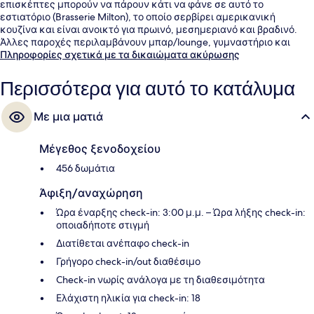
επισκέπτες μπορούν να πάρουν κάτι να φάνε σε αυτό το
εστιατόριο (Brasserie Milton), το οποίο σερβίρει αμερικανική
κουζίνα και είναι ανοικτό για πρωινό, μεσημεριανό και βραδινό.
Άλλες παροχές περιλαμβάνουν μπαρ/lounge, γυμναστήριο και
μπανιέρα υδρομασάζ. Άλλοι ταξιδιώτες λένε εξαιρετικά πράγματα
Πληροφορίες σχετικά με τα δικαιώματα ακύρωσης
για το εξυπηρετικό προσωπικό και την τοποθεσία του. Το κατάλυμα
βρίσκεται σε πολύ κοντινή απόσταση με τα πόδια από τα μέσα
Περισσότερα για αυτό το κατάλυμα
μαζικής μεταφοράς: το σημείο επιβίβασης Σταθμός McGill
βρίσκεται σε απόσταση 4 λεπτών και το σημείο επιβίβασης
Με μια ματιά
Σταθμός Place des Arts βρίσκεται σε απόσταση 5 λεπτών.
Μέγεθος ξενοδοχείου
456 δωμάτια
Άφιξη/αναχώρηση
Ώρα έναρξης check-in: 3:00 μ.μ. – Ώρα λήξης check-in:
οποιαδήποτε στιγμή
Διατίθεται ανέπαφο check-in
Γρήγορο check-in/out διαθέσιμο
Check-in νωρίς ανάλογα με τη διαθεσιμότητα
Ελάχιστη ηλικία για check-in: 18