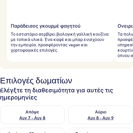
Παράδεισος γκουρμέ φαγητού
Ονειρι
Το εστιατόριο σερβίρει βιολογική γαλλική κουζίνα
Τα πολ
με τοπικά υλικά. Ένα καφέ και μπαρ ενισχύουν
προσφέ
την εμπειρία, προσφέροντας vegan και
υπηρεσί
χορτοφαγικές επιλογές.
κουρτίν
ύπνου 
Επιλογές δωματίων
Ελέγξτε τη διαθεσιμότητα για αυτές τις
ημερομηνίες
Έλεγχος διαθεσιμότητας για απόψε Αυγ 7 - Αυγ 8
Έλεγχος διαθεσιμότητας για 
Απόψε
Αύριο
Αυγ 7 - Αυγ 8
Αυγ 8 - Αυγ 9
Έλεγχος διαθεσιμότητας για αυτό το σαββατοκύριακο Αυγ 7
Έλεγχος διαθεσιμότητας για