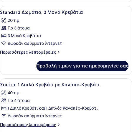
Προβολή
Ένα δωμάτιο ξενοδοχείου με δύο κ
7
Standard Δωμάτιο, 3 Μονά Κρεβάτια
όλων
20 τ.μ.
των
Για 3 άτομα
φωτογραφιών
για
3 Μονά Κρεβάτια
Standard
Δωρεάν ασύρματο ίντερνετ
Δωμάτιο,
Περισσότερες
Περισσότερες λεπτομέρειες
3
λεπτομέρειες
Μονά
για
Προβολή τιμών για τις ημερομηνίες σας
Standard
Κρεβάτια
Δωμάτιο,
3
Προβολή
Σουίτα, 1 Διπλό Κρεβάτι με Καναπέ
13
Μονά
Σουίτα, 1 Διπλό Κρεβάτι με Καναπέ-Κρεβάτι
όλων
Κρεβάτια
40 τ.μ.
των
Για 4 άτομα
φωτογραφιών
για
1 Διπλό Κρεβάτι και 1 Διπλός Καναπές-Κρεβάτι
Σουίτα,
Δωρεάν ασύρματο ίντερνετ
1
Περισσότερες
Περισσότερες λεπτομέρειες
Διπλό
λεπτομέρειες