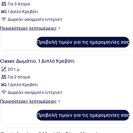
Κρεβάτια
Για 3 άτομα
φωτογραφιών
για
1 Διπλό Κρεβάτι
Privilege,
Δωρεάν ασύρματο ίντερνετ
Δωμάτιο,
Περισσότερες
Περισσότερες λεπτομέρειες
1
λεπτομέρειες
Διπλό
για
Προβολή τιμών για τις ημερομηνίες σας
Privilege,
Κρεβάτι
Δωμάτιο,
1
Προβολή
Ένα δωμάτιο ξενοδοχείου με ένα κρ
10
Διπλό
Classic Δωμάτιο, 1 Διπλό Κρεβάτι
όλων
Κρεβάτι
20 τ.μ.
των
Για 2 άτομα
φωτογραφιών
για
1 Διπλό Κρεβάτι
Classic
Δωρεάν ασύρματο ίντερνετ
Δωμάτιο,
Περισσότερες
Περισσότερες λεπτομέρειες
1
λεπτομέρειες
Διπλό
για
Προβολή τιμών για τις ημερομηνίες σας
Classic
Κρεβάτι
Δωμάτιο,
1
Προβολή
Κλινοσκεπάσματα υψηλής ποιότητα
10
Διπλό