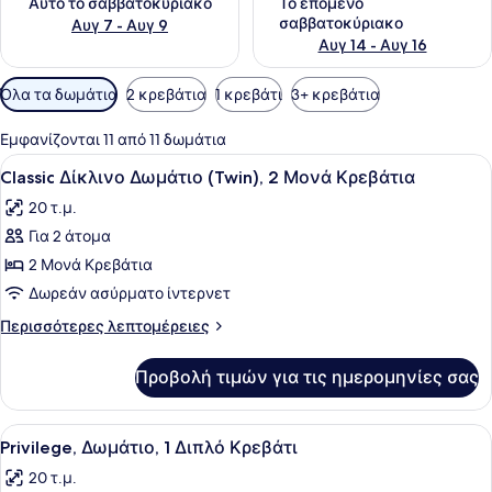
Αυτό το σαββατοκύριακο
Το επόμενο
σαββατοκύριακο
Αυγ 7 - Αυγ 9
Αυγ 14 - Αυγ 16
Διαθέσιμα
Όλα τα δωμάτια
2 κρεβάτια
1 κρεβάτι
3+ κρεβάτια
φίλτρα
για
Εμφανίζονται 11 από 11 δωμάτια
τα
Προβολή
Κλινοσκεπάσματα υψηλής ποιότητα
11
Classic Δίκλινο Δωμάτιο (Twin), 2 Μονά Κρεβάτια
δωμάτια
όλων
20 τ.μ.
των
Για 2 άτομα
φωτογραφιών
για
2 Μονά Κρεβάτια
Classic
Δωρεάν ασύρματο ίντερνετ
Δίκλινο
Περισσότερες
Περισσότερες λεπτομέρειες
Δωμάτιο
λεπτομέρειες
(Twin),
για
Προβολή τιμών για τις ημερομηνίες σας
Classic
2
Δίκλινο
Μονά
Δωμάτιο
Προβολή
Κλινοσκεπάσματα υψηλής ποιότητα
Κρεβάτια
11
(Twin),
Privilege, Δωμάτιο, 1 Διπλό Κρεβάτι
όλων
2
20 τ.μ.
Μονά
των