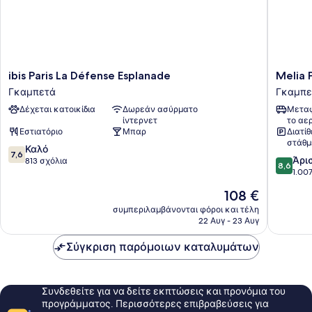
ibis
Melia
ibis Paris La Défense Esplanade
Melia 
Paris
Paris
Γκαμπετά
Γκαμπε
La
La
Δέχεται κατοικίδια
Δωρεάν ασύρματο
Μεταφ
Défense
Defense
ίντερνετ
το αε
Esplanade
Γκαμπε
Εστιατόριο
Μπαρ
Διατί
Γκαμπετά
στάθμ
7.6
Καλό
7,6
8.6
Άρι
στα
813 σχόλια
8,6
στα
1.00
10,
10,
Καλό,
Η
108 €
Άριστο,
813
τιμή
1.007
συμπεριλαμβάνονται φόροι και τέλη
σχόλια
είναι
22 Αυγ - 23 Αυγ
σχόλια
108 €
Σύγκριση παρόμοιων καταλυμάτων
Συνδεθείτε για να δείτε εκπτώσεις και προνόμια του
προγράμματος. Περισσότερες επιβραβεύσεις για