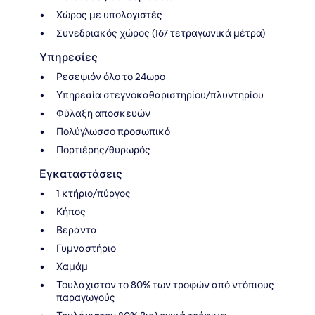
Χώρος με υπολογιστές
Συνεδριακός χώρος (167 τετραγωνικά μέτρα)
Υπηρεσίες
Ρεσεψιόν όλο το 24ωρο
Υπηρεσία στεγνοκαθαριστηρίου/πλυντηρίου
Φύλαξη αποσκευών
Πολύγλωσσο προσωπικό
Πορτιέρης/θυρωρός
Εγκαταστάσεις
1 κτήριο/πύργος
Κήπος
Βεράντα
Γυμναστήριο
Χαμάμ
Τουλάχιστον το 80% των τροφών από ντόπιους
παραγωγούς