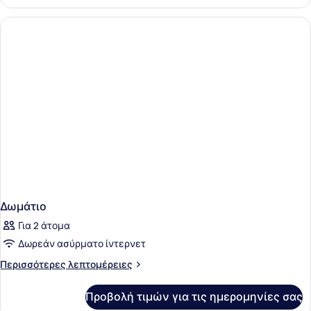
Δωμάτιο
Για 2 άτομα
Δωρεάν ασύρματο ίντερνετ
Περισσότερες
Περισσότερες λεπτομέρειες
λεπτομέρειες
για
Προβολή τιμών για τις ημερομηνίες σας
Δωμάτιο