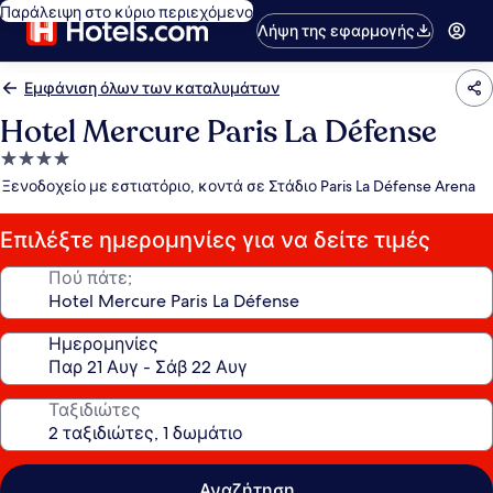
Παράλειψη στο κύριο περιεχόμενο
Λήψη της εφαρμογής
Εμφάνιση όλων των καταλυμάτων
Hotel Mercure Paris La Défense
Κατάλυμα
με
Ξενοδοχείο με εστιατόριο, κοντά σε Στάδιο Paris La Défense Arena
4.0
αστέρια
Επιλέξτε ημερομηνίες για να δείτε τιμές
Πού πάτε;
Ημερομηνίες
Ταξιδιώτες
Αναζήτηση