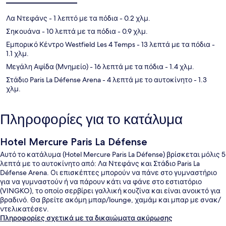
Λα Ντεφάνς
- 1 λεπτό με τα πόδια
- 0.2 χλμ.
Σηκουάνα
- 10 λεπτά με τα πόδια
- 0.9 χλμ.
Εμπορικό Κέντρο Westfield Les 4 Temps
- 13 λεπτά με τα πόδια
-
1.1 χλμ.
Μεγάλη Αψίδα (Μνημείο)
- 16 λεπτά με τα πόδια
- 1.4 χλμ.
Στάδιο Paris La Défense Arena
- 4 λεπτά με το αυτοκίνητο
- 1.3
χλμ.
Πληροφορίες για το κατάλυμα
Hotel Mercure Paris La Défense
Αυτό το κατάλυμα (Hotel Mercure Paris La Défense) βρίσκεται μόλις 5
λεπτά με το αυτοκίνητο από: Λα Ντεφάνς και Στάδιο Paris La
Défense Arena. Οι επισκέπτες μπορούν να πάνε στο γυμναστήριο
για να γυμναστούν ή να πάρουν κάτι να φάνε στο εστιατόριο
(VINGKO), το οποίο σερβίρει γαλλική κουζίνα και είναι ανοικτό για
βραδινό. Θα βρείτε ακόμη μπαρ/lounge, χαμάμ και μπαρ με σνακ/
ντελικατέσεν.
Πληροφορίες σχετικά με τα δικαιώματα ακύρωσης