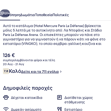
La
Défense
οηγούμενο
Επόμενο
121+
Επισκόπηση
Δωμάτια
Τοποθεσία
Πολιτικές
Αυτό το κατάλυμα (Hotel Mercure Paris La Défense) βρίσκεται
μόλις 5 λεπτά με το αυτοκίνητο από: Λα Ντεφάνς και Στάδιο
Paris La Défense Arena. Οι επισκέπτες μπορούν να πάνε στο
γυμναστήριο για να γυμναστούν ή να πάρουν κάτι να φάνε στο
εστιατόριο (VINGKO), το οποίο σερβίρει γαλλική κουζίνα και
είναι ανοικτό για βραδινό. Θα βρείτε ακόμη μπαρ/lounge,
χαμάμ και μπαρ με σνακ/ντελικατέσεν.
Η
126 €
τρέχουσα
συμπεριλαμβάνονται φόροι και τέλη
τιμή
20 Αυγ - 21 Αυγ
Διάφορα
είναι
Σχόλια
Καλό
7,8
Δείτε και τα 711 σχόλια
126 €
7,8 στα 10
Δημοφιλείς παροχές
Δέχεται κατοικίδια
Διατίθεται χώρος
στάθμευσης
Δωρεάν ασύρματο
Εστιατόριο