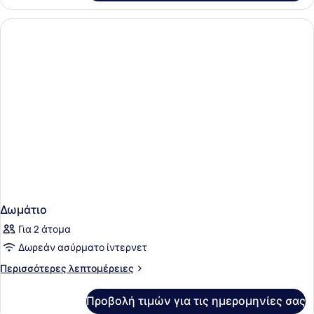
Δίκλινο
Μονά
Δωμάτιο
Κρεβάτια
(Twin),
2
Μονά
Κρεβάτια
Δωμάτιο
Για 2 άτομα
Δωρεάν ασύρματο ίντερνετ
Περισσότερες
Περισσότερες λεπτομέρειες
λεπτομέρειες
για
Προβολή τιμών για τις ημερομηνίες σας
Δωμάτιο