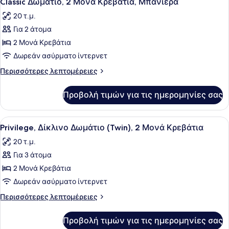
Classic Δωμάτιο, 2 Μονά Κρεβάτια, Μπανιέρα
όλων
Κρεβάτι
20 τ.μ.
των
Για 2 άτομα
φωτογραφιών
για
2 Μονά Κρεβάτια
Classic
Δωρεάν ασύρματο ίντερνετ
Δωμάτιο,
Περισσότερες
Περισσότερες λεπτομέρειες
2
λεπτομέρειες
Μονά
για
Προβολή τιμών για τις ημερομηνίες σας
Classic
Κρεβάτια,
Δωμάτιο,
Μπανιέρα
2
Προβολή
Κλινοσκεπάσματα υψηλής ποιότητα
6
Μονά
Privilege, Δίκλινο Δωμάτιο (Twin), 2 Μονά Κρεβάτια
όλων
Κρεβάτια,
20 τ.μ.
Μπανιέρα
των
Για 3 άτομα
φωτογραφιών
για
2 Μονά Κρεβάτια
Privilege,
Δωρεάν ασύρματο ίντερνετ
Δίκλινο
Περισσότερες
Περισσότερες λεπτομέρειες
Δωμάτιο
λεπτομέρειες
(Twin),
για
Προβολή τιμών για τις ημερομηνίες σας
Privilege,
2