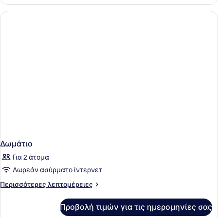
Δωμάτιο
Για 2 άτομα
Δωρεάν ασύρματο ίντερνετ
Περισσότερες
Περισσότερες λεπτομέρειες
λεπτομέρειες
για
Προβολή τιμών για τις ημερομηνίες σας
Δωμάτιο