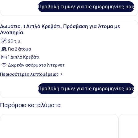
Κρεβάτι
για
Προβολή τιμών για τις ημερομηνίες σας
Σουίτα,
με
1
Καναπέ-
Διπλό
Προβολή
Κλινοσκεπάσματα υψηλής ποιότητα
Κρεβάτι
12
Κρεβάτι
Δωμάτιο, 1 Διπλό Κρεβάτι, Πρόσβαση για Άτομα με
όλων
με
Αναπηρία
Καναπέ-
των
20 τ.μ.
Κρεβάτι
φωτογραφιών
Για 2 άτομα
για
1 Διπλό Κρεβάτι
Δωμάτιο,
1
Δωρεάν ασύρματο ίντερνετ
Διπλό
Περισσότερες
Περισσότερες λεπτομέρειες
Κρεβάτι,
λεπτομέρειες
για
Πρόσβαση
Προβολή τιμών για τις ημερομηνίες σας
Δωμάτιο,
για
1
Άτομα
Διπλό
Παρόμοια καταλύματα
με
Κρεβάτι,
Πρόσβαση
Αναπηρία
ibis Paris La Défense Esplanade
Melia Pa
για
Άτομα
με
Αναπηρία