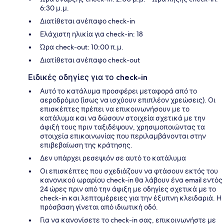
6:30 μ.μ.
Διατίθεται ανέπαφο check-in
Ελάχιστη ηλικία για check-in: 18
Ώρα check-out: 10:00 π.μ.
Διατίθεται ανέπαφο check-out
Ειδικές οδηγίες για το check-in
Αυτό το κατάλυμα προσφέρει μεταφορά από το
αεροδρόμιο (ίσως να ισχύουν επιπλέον χρεώσεις). Οι
επισκέπτες πρέπει να επικοινωνήσουν με το
κατάλυμα και να δώσουν στοιχεία σχετικά με την
άφιξή τους πριν ταξιδέψουν, χρησιμοποιώντας τα
στοιχεία επικοινωνίας που περιλαμβάνονται στην
επιβεβαίωση της κράτησης.
Δεν υπάρχει ρεσεψιόν σε αυτό το κατάλυμα
Οι επισκέπτες που σχεδιάζουν να φτάσουν εκτός του
κανονικού ωραρίου check-in θα λάβουν ένα email εντός
24 ώρες πριν από την άφιξη με οδηγίες σχετικά με το
check-in και λεπτομέρειες για την έξυπνη κλειδαριά. Η
πρόσβαση γίνεται από ιδιωτική οδό.
Για να κανονίσετε το check-in σας, επικοινωνήστε με