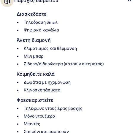
Παροχές δωματίου
Διασκεδάστε
Τηλεόραση Smart
Ψηφιακά κανάλια
Άνετη διαμονή
Κλιματισμός και θέρμανση
Μίνι μπαρ
Σίδερο/σιδερώστρα (κατόπιν αιτήματος)
Κοιμηθείτε καλά
Δωμάτια με ηχομόνωση
Κλινοσκεπάσματα
Φρεσκαριστείτε
Τηλέφωνο ντουζιέρας βροχής
Μόνο ντουζιέρα
Μπιντές
Σαπούνι και σαμπουάν