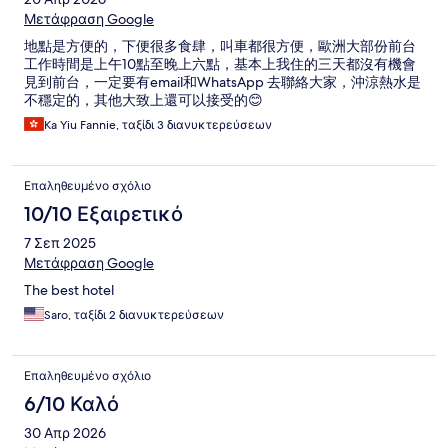
Μετάφραση Google
地點是方便的，下便很多食肆，叫車都很方便，歐洲大部份前台
工作時間是上午10點至晚上六點，基本上我住的三天都沒有機會
見到前台，一定要有email和WhatsApp 去聯絡大家，沖涼熱水是
不穩定的，其他大致上還可以接受的😊
Ka Yiu Fannie, ταξίδι 3 διανυκτερεύσεων
Επαληθευμένο σχόλιο
10/10 Εξαιρετικό
7 Σεπ 2025
Μετάφραση Google
The best hotel
Saro, ταξίδι 2 διανυκτερεύσεων
Επαληθευμένο σχόλιο
6/10 Καλό
30 Απρ 2026