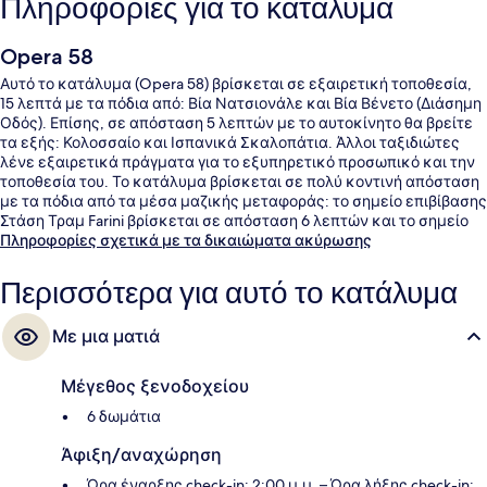
Πληροφορίες για το κατάλυμα
Opera 58
Αυτό το κατάλυμα (Opera 58) βρίσκεται σε εξαιρετική τοποθεσία,
15 λεπτά με τα πόδια από: Βία Νατσιονάλε και Βία Βένετο (Διάσημη
Οδός). Επίσης, σε απόσταση 5 λεπτών με το αυτοκίνητο θα βρείτε
τα εξής: Κολοσσαίο και Ισπανικά Σκαλοπάτια. Άλλοι ταξιδιώτες
λένε εξαιρετικά πράγματα για το εξυπηρετικό προσωπικό και την
τοποθεσία του. Το κατάλυμα βρίσκεται σε πολύ κοντινή απόσταση
με τα πόδια από τα μέσα μαζικής μεταφοράς: το σημείο επιβίβασης
Στάση Τραμ Farini βρίσκεται σε απόσταση 6 λεπτών και το σημείο
επιβίβασης Στάση Τραμ Termini βρίσκεται σε απόσταση 6 λεπτών.
Πληροφορίες σχετικά με τα δικαιώματα ακύρωσης
Περισσότερα για αυτό το κατάλυμα
Με μια ματιά
Μέγεθος ξενοδοχείου
6 δωμάτια
Άφιξη/αναχώρηση
Ώρα έναρξης check-in: 2:00 μ.μ. – Ώρα λήξης check-in: