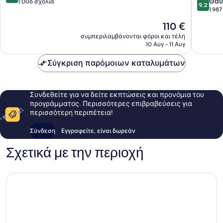
9.2
Θαυ
στα
της
1.006 σχόλια
9,2
στα
1.98
10,
Ρώμης
10,
Άριστο,
Η
110 €
Θαυμάσ
1.006
τιμή
1.987
συμπεριλαμβάνονται φόροι και τέλη
σχόλια
είναι
10 Αυγ - 11 Αυγ
σχόλια
110 €
Σύγκριση παρόμοιων καταλυμάτων
Συνδεθείτε για να δείτε εκπτώσεις και προνόμια του
προγράμματος. Περισσότερες επιβραβεύσεις για
περισσότερη περιπέτεια!
Σύνδεση
Εγγραφείτε, είναι δωρεάν
Σχετικά με την περιοχή