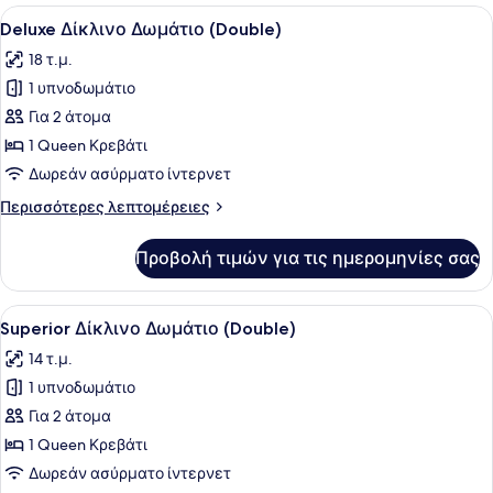
Προβολή
Ένα μοντέρνο υπνοδωμάτιο με ένα 
5
Deluxe Δίκλινο Δωμάτιο (Double)
όλων
18 τ.μ.
των
1 υπνοδωμάτιο
φωτογραφιών
για
Για 2 άτομα
Deluxe
1 Queen Κρεβάτι
Δίκλινο
Δωρεάν ασύρματο ίντερνετ
Δωμάτιο
Περισσότερες
Περισσότερες λεπτομέρειες
(Double)
λεπτομέρειες
για
Προβολή τιμών για τις ημερομηνίες σας
Deluxe
Δίκλινο
Δωμάτιο
Προβολή
Ένα δωμάτιο ξενοδοχείου με ένα κρ
20
(Double)
Superior Δίκλινο Δωμάτιο (Double)
όλων
14 τ.μ.
των
1 υπνοδωμάτιο
φωτογραφιών
για
Για 2 άτομα
Superior
1 Queen Κρεβάτι
Δίκλινο
Δωρεάν ασύρματο ίντερνετ