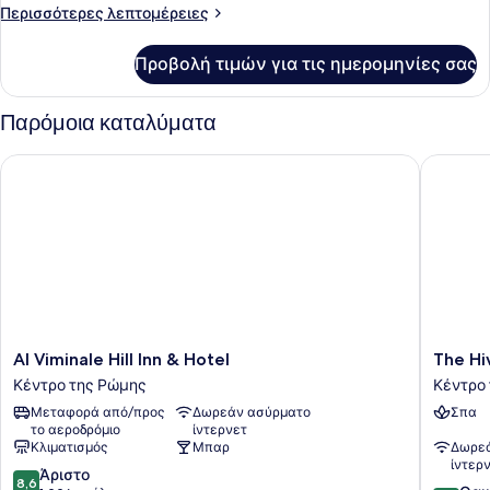
Δωμάτιο
Περισσότερες
Περισσότερες λεπτομέρειες
(Double)
λεπτομέρειες
για
Προβολή τιμών για τις ημερομηνίες σας
Superior
Δίκλινο
Δωμάτιο
Παρόμοια καταλύματα
(Double)
Al Viminale Hill Inn & Hotel
The Hive
Al
The
Al Viminale Hill Inn & Hotel
The Hi
Viminale
Hive
Κέντρο της Ρώμης
Κέντρο
Hill
Hotel
Μεταφορά από/προς
Δωρεάν ασύρματο
Σπα
Inn
Κέντρο
το αεροδρόμιο
ίντερνετ
&
της
Κλιματισμός
Μπαρ
Δωρεά
Hotel
Ρώμης
ίντερ
8.6
Κέντρο
Άριστο
8,6