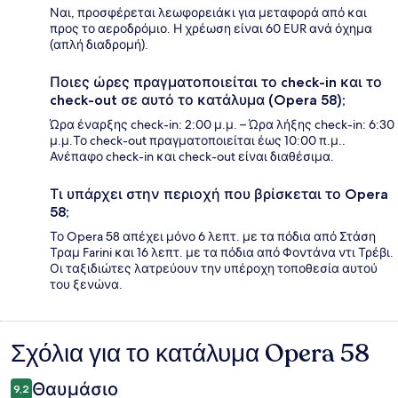
Ναι, προσφέρεται λεωφορειάκι για μεταφορά από και
προς το αεροδρόμιο. Η χρέωση είναι 60 EUR ανά όχημα
(απλή διαδρομή).
Ποιες ώρες πραγματοποιείται το check-in και το
check-out σε αυτό το κατάλυμα (Opera 58);
Ώρα έναρξης check-in: 2:00 μ.μ. – Ώρα λήξης check-in: 6:30
μ.μ.Το check-out πραγματοποιείται έως 10:00 π.μ..
Ανέπαφο check-in και check-out είναι διαθέσιμα.
Τι υπάρχει στην περιοχή που βρίσκεται το Opera
58;
Το Opera 58 απέχει μόνο 6 λεπτ. με τα πόδια από Στάση
Τραμ Farini και 16 λεπτ. με τα πόδια από Φοντάνα ντι Τρέβι.
Οι ταξιδιώτες λατρεύουν την υπέροχη τοποθεσία αυτού
του ξενώνα.
Σχόλια για το κατάλυμα Opera 58
Σχόλια
Θαυμάσιο
9,2