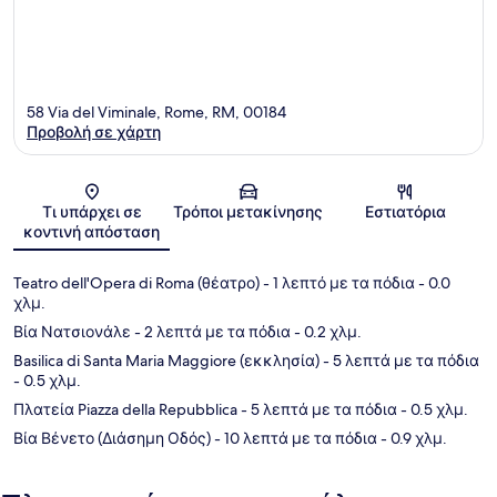
58 Via del Viminale, Rome, RM, 00184
Προβολή σε χάρτη
Χάρτης
Τι υπάρχει σε
Τρόποι μετακίνησης
Εστιατόρια
κοντινή απόσταση
Teatro dell'Opera di Roma (θέατρο)
- 1 λεπτό με τα πόδια
- 0.0
χλμ.
Βία Νατσιονάλε
- 2 λεπτά με τα πόδια
- 0.2 χλμ.
Basilica di Santa Maria Maggiore (εκκλησία)
- 5 λεπτά με τα πόδια
- 0.5 χλμ.
Πλατεία Piazza della Repubblica
- 5 λεπτά με τα πόδια
- 0.5 χλμ.
Βία Βένετο (Διάσημη Οδός)
- 10 λεπτά με τα πόδια
- 0.9 χλμ.