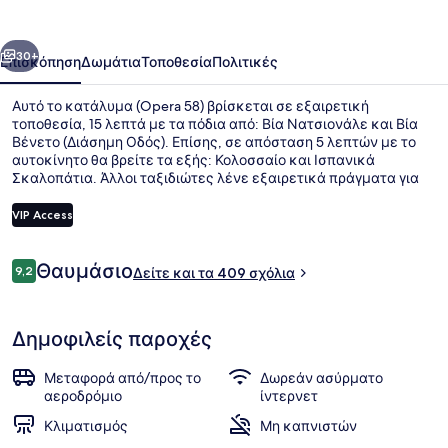
οηγούμενο
Επόμενο
30+
Επισκόπηση
Δωμάτια
Τοποθεσία
Πολιτικές
Αυτό το κατάλυμα (Opera 58) βρίσκεται σε εξαιρετική
τοποθεσία, 15 λεπτά με τα πόδια από: Βία Νατσιονάλε και Βία
Βένετο (Διάσημη Οδός). Επίσης, σε απόσταση 5 λεπτών με το
αυτοκίνητο θα βρείτε τα εξής: Κολοσσαίο και Ισπανικά
Σκαλοπάτια. Άλλοι ταξιδιώτες λένε εξαιρετικά πράγματα για
το εξυπηρετικό προσωπικό και την τοποθεσία του. Το
κατάλυμα βρίσκεται σε πολύ κοντινή απόσταση με τα πόδια
VIP Access
από τα μέσα μαζικής μεταφοράς: το σημείο επιβίβασης Στάση
Τραμ Farini βρίσκεται σε απόσταση 6 λεπτών και το σημείο
Σχόλια
επιβίβασης Στάση Τραμ Termini βρίσκεται σε απόσταση 6
Θαυμάσιο
9,2
Εξωτερικοί χώροι
Δείτε και τα 409 σχόλια
9,2 στα 10
λεπτών.
Δημοφιλείς παροχές
Μεταφορά από/προς το
Δωρεάν ασύρματο
αεροδρόμιο
ίντερνετ
Κλιματισμός
Μη καπνιστών