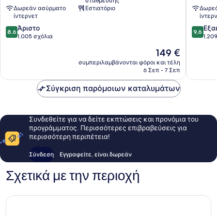
στάθμευσης
Marriott
Αλικάν
Δωρεάν ασύρματο
Εστιατόριο
Δωρεά
Μπεναλούα
ίντερνετ
ίντερ
8.6
9.6
Άριστο
Εξα
8,6
9,6
στα
στα
1.005 σχόλια
1.20
10,
10,
Η
149 €
Άριστο,
Εξαιρετ
τιμή
1.005
1.209
συμπεριλαμβάνονται φόροι και τέλη
είναι
6 Σεπ - 7 Σεπ
σχόλια
σχόλια
149 €
Σύγκριση παρόμοιων καταλυμάτων
Συνδεθείτε για να δείτε εκπτώσεις και προνόμια του
προγράμματος. Περισσότερες επιβραβεύσεις για
περισσότερη περιπέτεια!
Σύνδεση
Εγγραφείτε, είναι δωρεάν
Σχετικά με την περιοχή