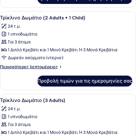
Τρίκλινο
Δωμάτιο
(2
Προβολή
Ένα σύγχρονο δωμάτιο ξενοδοχείου 
13
adults)
Τρίκλινο Δωμάτιο (2 Adults + 1 Child)
όλων
24 τ.μ.
των
1 υπνοδωμάτιο
φωτογραφιών
για
Για 3 άτομα
Τρίκλινο
1 Διπλό Κρεβάτι και 1 Μονό Κρεβάτι Ή 3 Μονά Κρεβάτια
Δωμάτιο
Δωρεάν ασύρματο ίντερνετ
(2
Περισσότερες
Περισσότερες λεπτομέρειες
Adults
λεπτομέρειες
+
για
Προβολή τιμών για τις ημερομηνίες σας
Τρίκλινο
1
Δωμάτιο
Child)
(2
Προβολή
Ένα σύγχρονο δωμάτιο ξενοδοχείου 
14
Adults
Τρίκλινο Δωμάτιο (3 Adults)
όλων
+
24 τ.μ.
1
των
Child)
1 υπνοδωμάτιο
φωτογραφιών
για
Για 3 άτομα
Τρίκλινο
1 Διπλό Κρεβάτι και 1 Μονό Κρεβάτι Ή 3 Μονά Κρεβάτια