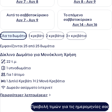
Αυγ 7 - Αυγ 8
Αυγ 8 - Αυγ 9
Έλεγχος διαθεσιμότητας για αυτό το σαββατοκύριακο Αυγ 7
Έλεγχος διαθεσιμότητας για
Αυτό το σαββατοκύριακο
Το επόμενο
σαββατοκύριακο
Αυγ 7 - Αυγ 9
Αυγ 14 - Αυγ 16
Διαθέσιμα
Όλα τα δωμάτια
1 κρεβάτι
2 κρεβάτια
3+ κρεβάτια
φίλτρα
για
Εμφανίζονται 25 από 25 δωμάτια
τα
Προβολή
Ένα δωμάτιο ξενοδοχείου με δύο κρ
12
Δίκλινο Δωμάτιο για Μονόκλινη Χρήση
δωμάτια
όλων
22 τ.μ.
των
1 υπνοδωμάτιο
φωτογραφιών
για
Για 1 άτομο
Δίκλινο
1 Διπλό Κρεβάτι Ή 2 Μονά Κρεβάτια
Δωμάτιο
Δωρεάν ασύρματο ίντερνετ
για
Περισσότερες
Περισσότερες λεπτομέρειες
Μονόκλινη
λεπτομέρειες
Χρήση
για
Προβολή τιμών για τις ημερομηνίες σας
Δίκλινο