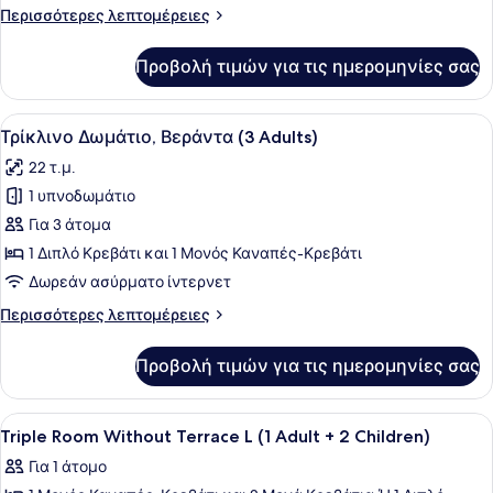
Βεράντα
Περισσότερες
Περισσότερες λεπτομέρειες
(2
λεπτομέρειες
Adults
για
Προβολή τιμών για τις ημερομηνίες σας
Τρίκλινο
+
Δωμάτιο,
1
Βεράντα
Προβολή
Ένα σύγχρονο δωμάτιο ξενοδοχείου
Children)
6
(2
Τρίκλινο Δωμάτιο, Βεράντα (3 Adults)
όλων
Adults
22 τ.μ.
+
των
1
1 υπνοδωμάτιο
φωτογραφιών
Children)
για
Για 3 άτομα
Τρίκλινο
1 Διπλό Κρεβάτι και 1 Μονός Καναπές-Κρεβάτι
Δωμάτιο,
Δωρεάν ασύρματο ίντερνετ
Βεράντα
Περισσότερες
Περισσότερες λεπτομέρειες
(3
λεπτομέρειες
Adults)
για
Προβολή τιμών για τις ημερομηνίες σας
Τρίκλινο
Δωμάτιο,
Βεράντα
Προβολή
Ένα δωμάτιο ξενοδοχείου με έναν μ
5
(3
Triple Room Without Terrace L (1 Adult + 2 Children)
όλων
Adults)
Για 1 άτομο
των