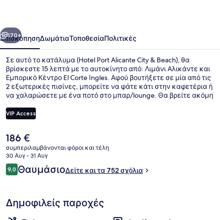
City
&
οηγούμενο
Επόμενο
Beach
170+
Επισκόπηση
Δωμάτια
Τοποθεσία
Πολιτικές
Σε αυτό το κατάλυμα (Hotel Port Alicante City & Beach), θα
βρίσκεστε 15 λεπτά με το αυτοκίνητο από: Λιμάνι Αλικάντε και
Εμπορικό Κέντρο El Corte Ingles. Αφού βουτήξετε σε μία από τις
2 εξωτερικές πισίνες, μπορείτε να φάτε κάτι στην καφετέρια ή
να χαλαρώσετε με ένα ποτό στο μπαρ/lounge. Θα βρείτε ακόμη
μπαρ δίπλα στην πισίνα, γυμναστήριο και σάουνα. Άλλοι
ταξιδιώτες λατρεύουν το εξυπηρετικό προσωπικό.
VIP Access
Η
186 €
Λόμπι
τρέχουσα
συμπεριλαμβάνονται φόροι και τέλη
τιμή
30 Αυγ - 31 Αυγ
είναι
Σχόλια
Θαυμάσιο
9,0
Δείτε και τα 752 σχόλια
186 €
9,0 στα 10
Δημοφιλείς παροχές