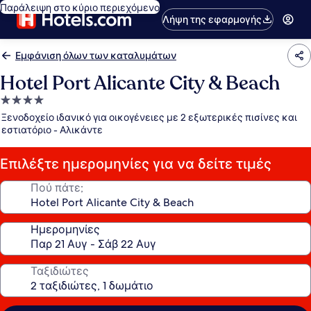
Παράλειψη στο κύριο περιεχόμενο
Λήψη της εφαρμογής
Εμφάνιση όλων των καταλυμάτων
Hotel Port Alicante City & Beach
Κατάλυμα
με
Ξενοδοχείο ιδανικό για οικογένειες με 2 εξωτερικές πισίνες και
4.0
εστιατόριο - Αλικάντε
αστέρια
Επιλέξτε ημερομηνίες για να δείτε τιμές
Πού πάτε;
Ημερομηνίες
Ταξιδιώτες