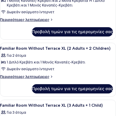
1 Μονός Καναπές-Κρεβάτι και 2 Μονά Κρεβάτια Ή 1 Διπλό
φωτογραφιών
Κρεβάτι και 1 Μονός Καναπές-Κρεβάτι
για
Δωρεάν ασύρματο ίντερνετ
Triple
Room
Περισσότερες
Περισσότερες λεπτομέρειες
λεπτομέρειες
Without
για
Terrace
Προβολή τιμών για τις ημερομηνίες σας
Triple
L
Room
(1
Without
Προβολή
Ένα σύγχρονο δωμάτιο ξενοδοχείου
4
Terrace
Familiar Room Without Terrace XL (2 Adults + 2 Children)
Adult
όλων
L
+
Για 2 άτομα
(1
των
2
Adult
1 Διπλό Κρεβάτι και 1 Μονός Καναπές-Κρεβάτι
φωτογραφιών
+
Children)
για
Δωρεάν ασύρματο ίντερνετ
2
Familiar
Children)
Περισσότερες
Περισσότερες λεπτομέρειες
Room
λεπτομέρειες
για
Without
Προβολή τιμών για τις ημερομηνίες σας
Familiar
Terrace
Room
XL
Without
Προβολή
Ένα σύγχρονο δωμάτιο ξενοδοχείου
4
(2
Terrace
Familiar Room Without Terrace XL (3 Adults + 1 Child)
όλων
XL
Adults
Για 3 άτομα
(2
των