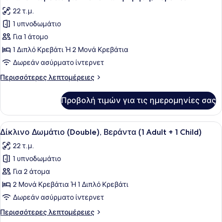
όλων
+
22 τ.μ.
1
των
child)
1 υπνοδωμάτιο
φωτογραφιών
για
Για 1 άτομο
Δίκλινο
1 Διπλό Κρεβάτι Ή 2 Μονά Κρεβάτια
Δωμάτιο
Δωρεάν ασύρματο ίντερνετ
για
Περισσότερες
Περισσότερες λεπτομέρειες
Μονόκλινη
λεπτομέρειες
Χρήση,
για
Προβολή τιμών για τις ημερομηνίες σας
Δίκλινο
Βεράντα
Δωμάτιο
για
Προβολή
Ένα δωμάτιο ξενοδοχείου με ένα με
19
Μονόκλινη
Δίκλινο Δωμάτιο (Double), Βεράντα (1 Adult + 1 Child)
όλων
Χρήση,
22 τ.μ.
Βεράντα
των
1 υπνοδωμάτιο
φωτογραφιών
για
Για 2 άτομα
Δίκλινο
2 Μονά Κρεβάτια Ή 1 Διπλό Κρεβάτι
Δωμάτιο
Δωρεάν ασύρματο ίντερνετ
(Double),
Περισσότερες
Περισσότερες λεπτομέρειες
Βεράντα
λεπτομέρειες