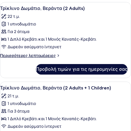
Children)
Βεράντα
Προβολή
Ένα σύγχρονο δωμάτιο ξενοδοχείου
16
(1
Τρίκλινο Δωμάτιο, Βεράντα (2 Adults)
όλων
Adult
22 τ.μ.
+
των
2
1 υπνοδωμάτιο
φωτογραφιών
Children)
για
Για 2 άτομα
Τρίκλινο
1 Διπλό Κρεβάτι και 1 Μονός Καναπές-Κρεβάτι
Δωμάτιο,
Δωρεάν ασύρματο ίντερνετ
Βεράντα
Περισσότερες
Περισσότερες λεπτομέρειες
(2
λεπτομέρειες
Adults)
για
Προβολή τιμών για τις ημερομηνίες σας
Τρίκλινο
Δωμάτιο,
Βεράντα
Προβολή
Ένα σύγχρονο δωμάτιο ξενοδοχείου
16
(2
Τρίκλινο Δωμάτιο, Βεράντα (2 Adults + 1 Children)
όλων
Adults)
21 τ.μ.
των
1 υπνοδωμάτιο
φωτογραφιών
για
Για 3 άτομα
Τρίκλινο
1 Διπλό Κρεβάτι και 1 Μονός Καναπές-Κρεβάτι
Δωμάτιο,
Δωρεάν ασύρματο ίντερνετ