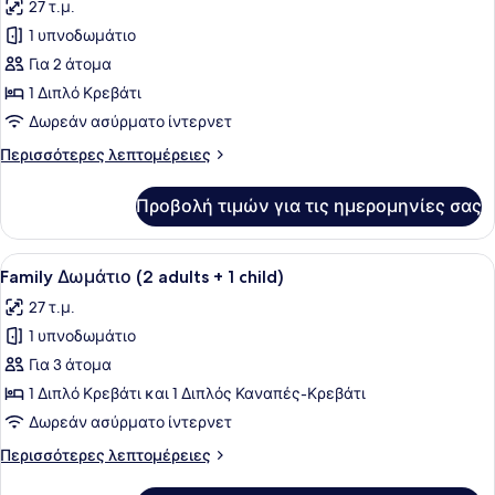
27 τ.μ.
Χρήση
των
(1
1 υπνοδωμάτιο
φωτογραφιών
adult)
για
Για 2 άτομα
Family
1 Διπλό Κρεβάτι
Δωμάτιο
Δωρεάν ασύρματο ίντερνετ
(2
Περισσότερες
Περισσότερες λεπτομέρειες
adults)
λεπτομέρειες
για
Προβολή τιμών για τις ημερομηνίες σας
Family
Δωμάτιο
(2
Προβολή
Ένα σύγχρονο δωμάτιο ξενοδοχείου
12
adults)
Family Δωμάτιο (2 adults + 1 child)
όλων
27 τ.μ.
των
1 υπνοδωμάτιο
φωτογραφιών
για
Για 3 άτομα
Family
1 Διπλό Κρεβάτι και 1 Διπλός Καναπές-Κρεβάτι
Δωμάτιο
Δωρεάν ασύρματο ίντερνετ
(2
Περισσότερες
Περισσότερες λεπτομέρειες
adults
λεπτομέρειες
+
για