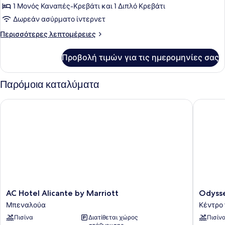
+
Adults
1 Μονός Καναπές-Κρεβάτι και 1 Διπλό Κρεβάτι
φωτογραφιών
2
+
για
Δωρεάν ασύρματο ίντερνετ
2
Children)
Familiar
Children)
Περισσότερες
Περισσότερες λεπτομέρειες
Room
λεπτομέρειες
για
Without
Προβολή τιμών για τις ημερομηνίες σας
Familiar
Terrace
Room
XL
Without
Παρόμοια καταλύματα
(3
Terrace
XL
Adults
AC Hotel Alicante by Marriott
Odyssey
(3
+
Adults
1
+
1
Child)
Child)
AC
Odysse
AC Hotel Alicante by Marriott
Odyss
Hotel
Rooms
Μπεναλούα
Κέντρο 
Alicante
Κέντρο
Πισίνα
Διατίθεται χώρος
Πισίν
by
του