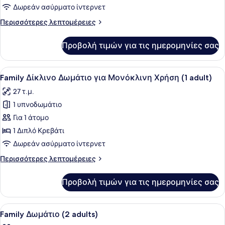
Δωμάτιο
Δωρεάν ασύρματο ίντερνετ
(3
Περισσότερες
Περισσότερες λεπτομέρειες
Adults)
λεπτομέρειες
για
Προβολή τιμών για τις ημερομηνίες σας
Τρίκλινο
Δωμάτιο
(3
Προβολή
Ένα σύγχρονο δωμάτιο ξενοδοχείου
12
Adults)
Family Δίκλινο Δωμάτιο για Μονόκλινη Χρήση (1 adult)
όλων
27 τ.μ.
των
1 υπνοδωμάτιο
φωτογραφιών
για
Για 1 άτομο
Family
1 Διπλό Κρεβάτι
Δίκλινο
Δωρεάν ασύρματο ίντερνετ
Δωμάτιο
Περισσότερες
Περισσότερες λεπτομέρειες
για
λεπτομέρειες
Μονόκλινη
για
Προβολή τιμών για τις ημερομηνίες σας
Family
Χρήση
Δίκλινο
(1
Δωμάτιο
Προβολή
Ένα σύγχρονο δωμάτιο ξενοδοχείου
adult)
12
για
Family Δωμάτιο (2 adults)
όλων
Μονόκλινη