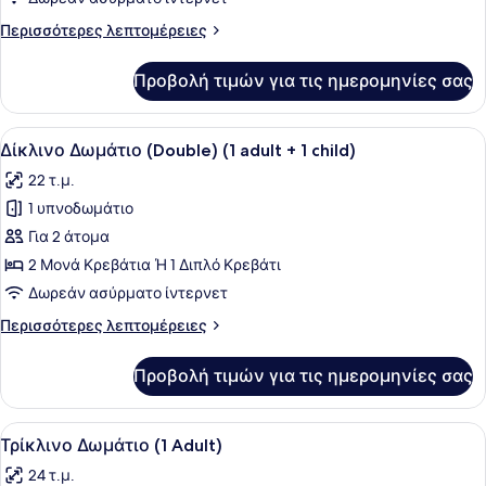
(1
Περισσότερες
Περισσότερες λεπτομέρειες
Adult
λεπτομέρειες
+
για
Προβολή τιμών για τις ημερομηνίες σας
Τρίκλινο
2
Δωμάτιο
Children)
(1
Προβολή
Ένα δωμάτιο ξενοδοχείου με δύο κρ
10
Adult
Δίκλινο Δωμάτιο (Double) (1 adult + 1 child)
όλων
+
22 τ.μ.
2
των
Children)
1 υπνοδωμάτιο
φωτογραφιών
για
Για 2 άτομα
Δίκλινο
2 Μονά Κρεβάτια Ή 1 Διπλό Κρεβάτι
Δωμάτιο
Δωρεάν ασύρματο ίντερνετ
(Double)
Περισσότερες
Περισσότερες λεπτομέρειες
(1
λεπτομέρειες
adult
για
Προβολή τιμών για τις ημερομηνίες σας
Δίκλινο
+
Δωμάτιο
1
(Double)
Προβολή
Ένα σύγχρονο δωμάτιο ξενοδοχείου 
child)
13
(1
Τρίκλινο Δωμάτιο (1 Adult)
όλων
adult
24 τ.μ.
+
των