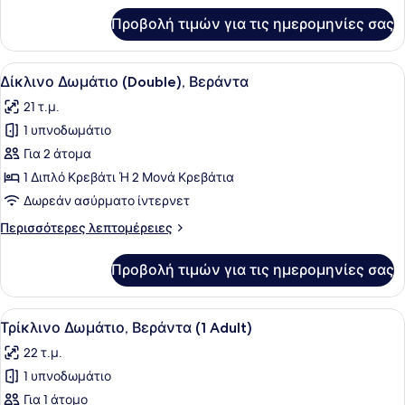
(1
για
Προβολή τιμών για τις ημερομηνίες σας
Δίκλινο
Adult
Δωμάτιο
+
(Double),
Προβολή
Ένα σύγχρονο δωμάτιο ξενοδοχείου 
1
19
Βεράντα
Δίκλινο Δωμάτιο (Double), Βεράντα
όλων
Child)
(1
21 τ.μ.
Adult
των
+
1 υπνοδωμάτιο
φωτογραφιών
1
για
Για 2 άτομα
Child)
Δίκλινο
1 Διπλό Κρεβάτι Ή 2 Μονά Κρεβάτια
Δωμάτιο
Δωρεάν ασύρματο ίντερνετ
(Double),
Περισσότερες
Περισσότερες λεπτομέρειες
Βεράντα
λεπτομέρειες
για
Προβολή τιμών για τις ημερομηνίες σας
Δίκλινο
Δωμάτιο
(Double),
Προβολή
Ένα σύγχρονο δωμάτιο ξενοδοχείου
16
Βεράντα
Τρίκλινο Δωμάτιο, Βεράντα (1 Adult)
όλων
22 τ.μ.
των
1 υπνοδωμάτιο
φωτογραφιών
για
Για 1 άτομο