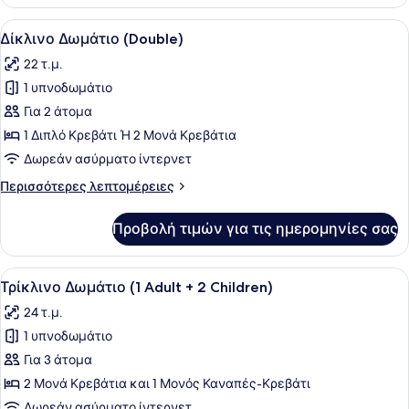
Δωμάτιο
για
Προβολή
Ένα δωμάτιο ξενοδοχείου με δύο κρ
12
Μονόκλινη
Δίκλινο Δωμάτιο (Double)
όλων
Χρήση
22 τ.μ.
των
1 υπνοδωμάτιο
φωτογραφιών
για
Για 2 άτομα
Δίκλινο
1 Διπλό Κρεβάτι Ή 2 Μονά Κρεβάτια
Δωμάτιο
Δωρεάν ασύρματο ίντερνετ
(Double)
Περισσότερες
Περισσότερες λεπτομέρειες
λεπτομέρειες
για
Προβολή τιμών για τις ημερομηνίες σας
Δίκλινο
Δωμάτιο
(Double)
Προβολή
Ένα σύγχρονο δωμάτιο ξενοδοχείου 
14
Τρίκλινο Δωμάτιο (1 Adult + 2 Children)
όλων
24 τ.μ.
των
1 υπνοδωμάτιο
φωτογραφιών
για
Για 3 άτομα
Τρίκλινο
2 Μονά Κρεβάτια και 1 Μονός Καναπές-Κρεβάτι
Δωμάτιο
Δωρεάν ασύρματο ίντερνετ