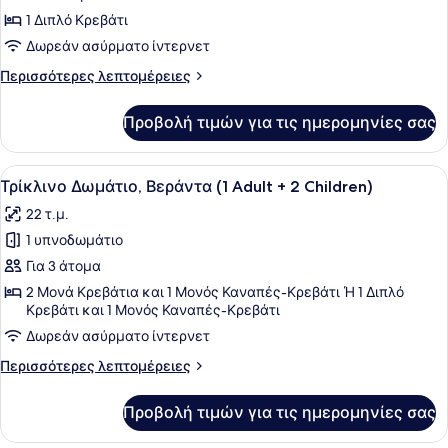
Τρίκλινο
1 Διπλό Κρεβάτι
Δωμάτιο,
Δωρεάν ασύρματο ίντερνετ
Βεράντα
Περισσότερες
Περισσότερες λεπτομέρειες
(1
λεπτομέρειες
Adult)
για
Προβολή τιμών για τις ημερομηνίες σας
Τρίκλινο
Δωμάτιο,
Βεράντα
Προβολή
Ένα σύγχρονο δωμάτιο ξενοδοχείου
16
(1
Τρίκλινο Δωμάτιο, Βεράντα (1 Adult + 2 Children)
όλων
Adult)
22 τ.μ.
των
1 υπνοδωμάτιο
φωτογραφιών
για
Για 3 άτομα
Τρίκλινο
2 Μονά Κρεβάτια και 1 Μονός Καναπές-Κρεβάτι Ή 1 Διπλό
Κρεβάτι και 1 Μονός Καναπές-Κρεβάτι
Δωμάτιο,
Βεράντα
Δωρεάν ασύρματο ίντερνετ
(1
Περισσότερες
Περισσότερες λεπτομέρειες
Adult
λεπτομέρειες
για
+
Προβολή τιμών για τις ημερομηνίες σας
Τρίκλινο
2
Δωμάτιο,