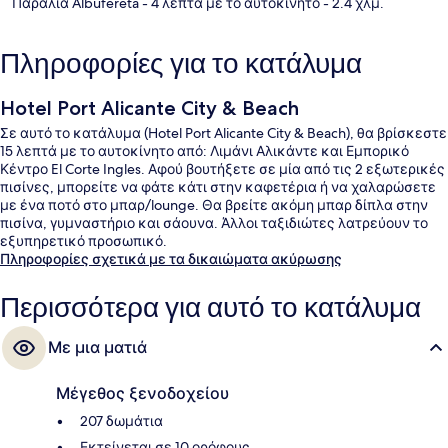
Παραλία Albufereta
- 4 λεπτά με το αυτοκίνητο
- 2.4 χλμ.
Πληροφορίες για το κατάλυμα
Hotel Port Alicante City & Beach
Σε αυτό το κατάλυμα (Hotel Port Alicante City & Beach), θα βρίσκεστε
15 λεπτά με το αυτοκίνητο από: Λιμάνι Αλικάντε και Εμπορικό
Κέντρο El Corte Ingles. Αφού βουτήξετε σε μία από τις 2 εξωτερικές
πισίνες, μπορείτε να φάτε κάτι στην καφετέρια ή να χαλαρώσετε
με ένα ποτό στο μπαρ/lounge. Θα βρείτε ακόμη μπαρ δίπλα στην
πισίνα, γυμναστήριο και σάουνα. Άλλοι ταξιδιώτες λατρεύουν το
εξυπηρετικό προσωπικό.
Πληροφορίες σχετικά με τα δικαιώματα ακύρωσης
Περισσότερα για αυτό το κατάλυμα
Με μια ματιά
Μέγεθος ξενοδοχείου
207 δωμάτια
Εκτείνεται σε 10 ορόφους