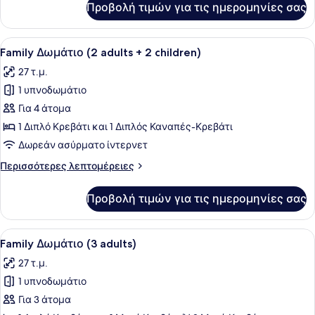
Προβολή τιμών για τις ημερομηνίες σας
Family
1
Δωμάτιο
child)
(2
Προβολή
Ένα σύγχρονο δωμάτιο ξενοδοχείου
12
adults
Family Δωμάτιο (2 adults + 2 children)
όλων
+
27 τ.μ.
1
των
child)
1 υπνοδωμάτιο
φωτογραφιών
για
Για 4 άτομα
Family
1 Διπλό Κρεβάτι και 1 Διπλός Καναπές-Κρεβάτι
Δωμάτιο
Δωρεάν ασύρματο ίντερνετ
(2
Περισσότερες
Περισσότερες λεπτομέρειες
adults
λεπτομέρειες
+
για
Προβολή τιμών για τις ημερομηνίες σας
Family
2
Δωμάτιο
children)
(2
Προβολή
Ένα σύγχρονο δωμάτιο ξενοδοχείου
12
adults
Family Δωμάτιο (3 adults)
όλων
+
27 τ.μ.
2
των
children)
1 υπνοδωμάτιο
φωτογραφιών
για
Για 3 άτομα