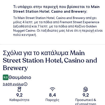
Τι υπάρχει στην περιοχή που βρίσκεται το Main
Street Station Hotel, Casino and Brewery;
Το Main Street Station Hotel, Casino and Brewery απέχει
μόλις 4 λεπτ. με τα πόδια από Fremont Street Experience
(αξιοθέατο) και 7 λεπτ. με τα πόδια από Καζίνο Golden
Nugget Casino. Οι ταξιδιώτες μας λένε ότι η περιοχή είναι
πολύ κεντρική.
Σχόλια για το κατάλυμα Main
Σχόλια
Street Station Hotel, Casino and
Brewery
Θαυμάσιο
9,0
3.609 σχόλια
9,2
8,4
9,2
Καθαριότητα
Παροχές
Προσωπικό &
εξυπηρέτηση