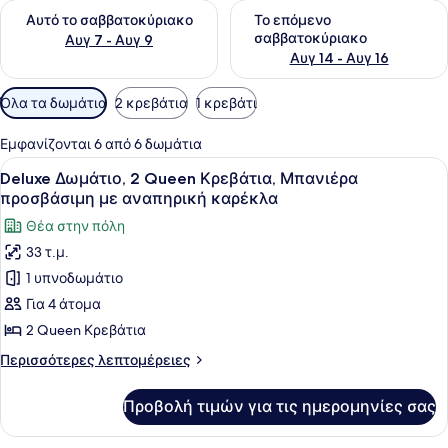
Έλεγχος διαθεσιμότητας για αυτό το σαββατοκύριακο Αυγ 7
Έλεγχος διαθεσιμότητας για
Αυτό το σαββατοκύριακο
Το επόμενο
σαββατοκύριακο
Αυγ 7 - Αυγ 9
Αυγ 14 - Αυγ 16
Διαθέσιμα
Όλα τα δωμάτια
2 κρεβάτια
1 κρεβάτι
φίλτρα
για
Εμφανίζονται 6 από 6 δωμάτια
τα
Προβολή
Ένα δωμάτιο ξενοδοχείου με δύο κρ
1
Deluxe Δωμάτιο, 2 Queen Κρεβάτια, Μπανιέρα
δωμάτια
όλων
προσβάσιμη με αναπηρική καρέκλα
των
Θέα στην πόλη
φωτογραφιών
33 τ.μ.
για
1 υπνοδωμάτιο
Deluxe
Δωμάτιο,
Για 4 άτομα
2
2 Queen Κρεβάτια
Queen
Περισσότερες
Περισσότερες λεπτομέρειες
Κρεβάτια,
λεπτομέρειες
Μπανιέρα
για
Προβολή τιμών για τις ημερομηνίες σας
Deluxe
προσβάσιμη
Δωμάτιο,
με