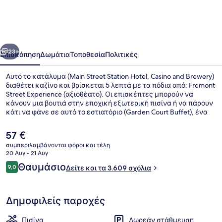
Station
Hotel,
Casino
οηγούμενο
Επόμενο
and
23+
Επισκόπηση
Δωμάτια
Τοποθεσία
Πολιτικές
Brewery
Αυτό το κατάλυμα (Main Street Station Hotel, Casino and Brewery)
διαθέτει καζίνο και βρίσκεται 5 λεπτά με τα πόδια από: Fremont
Street Experience (αξιοθέατο). Οι επισκέπτες μπορούν να
κάνουν μια βουτιά στην εποχική εξωτερική πισίνα ή να πάρουν
κάτι να φάνε σε αυτό το εστιατόριο (Garden Court Buffet), ένα
από τα 2 εστιατόρια που λειτουργούν, το οποίο σερβίρει πρωινό,
μεσημεριανό και βραδινό. Επίσης, σε απόσταση 15 λεπτών με
Η
57 €
τα πόδια θα βρείτε: Καζίνο Golden Nugget Casino και Φρέμοντ
τρέχουσα
συμπεριλαμβάνονται φόροι και τέλη
Στριτ. Άλλοι ταξιδιώτες λατρεύουν τα άνετα κρεβάτια και το
τιμή
20 Αυγ - 21 Αυγ
εξυπηρετικό προσωπικό.
Πρωινό σε μπουφέ καθημερινά με
είναι
Σχόλια
Θαυμάσιο
9,0
Δείτε και τα 3.609 σχόλια
57 €
9,0 στα 10
Δημοφιλείς παροχές
Πισίνα
Δωρεάν στάθμευση