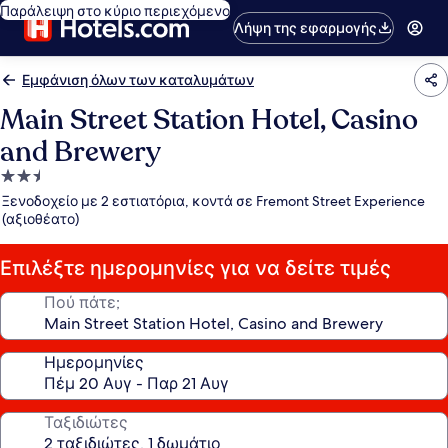
Παράλειψη στο κύριο περιεχόμενο
Λήψη της εφαρμογής
Εμφάνιση όλων των καταλυμάτων
Main Street Station Hotel, Casino
and Brewery
Κατάλυμα
με
Ξενοδοχείο με 2 εστιατόρια, κοντά σε Fremont Street Experience
2.5
(αξιοθέατο)
αστέρια
Επιλέξτε ημερομηνίες για να δείτε τιμές
Πού πάτε;
Ημερομηνίες
Ταξιδιώτες