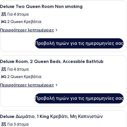
2
Προβολή
Χρηματοκιβώτιο στο δωμάτιο, σίδε
αναπηρική
2
Queen
Deluxe Two Queen Room Non smoking
όλων
Κρεβάτια,
καρέκλα
Για 4 άτομα
Μπανιέρα
των
προσβάσιμη
2 Queen Κρεβάτια
φωτογραφιών
με
για
Περισσότερες
Περισσότερες λεπτομέρειες
αναπηρική
λεπτομέρειες
Deluxe
καρέκλα
για
Two
Προβολή τιμών για τις ημερομηνίες σας
Deluxe
Queen
Two
Room
Queen
Προβολή
Ένα δωμάτιο ξενοδοχείου με δύο κρ
1
Room
Non
Deluxe Room, 2 Queen Beds, Accessible Bathtub
όλων
Non
smoking
Για 4 άτομα
smoking
των
2 Queen Κρεβάτια
φωτογραφιών
για
Περισσότερες
Περισσότερες λεπτομέρειες
λεπτομέρειες
Deluxe
για
Room,
Προβολή τιμών για τις ημερομηνίες σας
Deluxe
2
Room,
Queen
2
Προβολή
Ένα δωμάτιο ξενοδοχείου με ένα μ
2
Queen
Beds,
Deluxe Δωμάτιο, 1 King Κρεβάτι, Μη Καπνιστών
όλων
Beds,
Accessible
Για 3 άτομα
Accessible
των