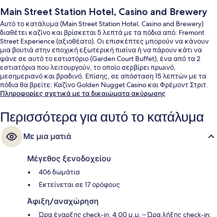
Main Street Station Hotel, Casino and Brewery
Αυτό το κατάλυμα (Main Street Station Hotel, Casino and Brewery)
διαθέτει καζίνο και βρίσκεται 5 λεπτά με τα πόδια από: Fremont
Street Experience (αξιοθέατο). Οι επισκέπτες μπορούν να κάνουν
μια βουτιά στην εποχική εξωτερική πισίνα ή να πάρουν κάτι να
φάνε σε αυτό το εστιατόριο (Garden Court Buffet), ένα από τα 2
εστιατόρια που λειτουργούν, το οποίο σερβίρει πρωινό,
μεσημεριανό και βραδινό. Επίσης, σε απόσταση 15 λεπτών με τα
πόδια θα βρείτε: Καζίνο Golden Nugget Casino και Φρέμοντ Στριτ.
Άλλοι ταξιδιώτες λατρεύουν τα άνετα κρεβάτια και το εξυπηρετικό
Πληροφορίες σχετικά με τα δικαιώματα ακύρωσης
προσωπικό.
Περισσότερα για αυτό το κατάλυμα
Με μια ματιά
Μέγεθος ξενοδοχείου
406 δωμάτια
Εκτείνεται σε 17 ορόφους
Άφιξη/αναχώρηση
Ώρα έναρξης check-in: 4:00 μ.μ. – Ώρα λήξης check-in: