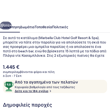
Hotel
Golf
Resort
οηγούμενο
Επόμενο
&
232+
Επισκόπηση
Δωμάτια
Τοποθεσία
Πολιτικές
Spa
Σε αυτό το κατάλυμα (Marbella Club Hotel Golf Resort & Spa),
μπορείτε να πάτε στην παραλία για να απολαύσετε τη σκιά που
σας προσφέρει μια ομπρέλα παραλίας ή να απολαύσετε ένα
ποτό στο beach bar, ενώ θα βρίσκεστε 15 λεπτά με τα πόδια από:
Πλάγια ντε Κασαμπλάνκα. Στις 2 εξωτερικές πισίνες θα έχετε
την ευκαιρία να διασκεδάσετε, ενώ οι επισκέπτες που έχουν
όρεξη για περιποιήσεις μπορούν να επισκεφτούν το σπα για να
Η
1.445 €
απολαύσουν βαθύ μασάζ ιστών, περιτυλίξεις σώματος και
τρέχουσα
συμπεριλαμβάνονται φόροι και τέλη
αρωματοθεραπεία. Στις επιλογές φαγητού περιλαμβάνονται
τιμή
6 Σεπ - 7 Σεπ
include 6 εστιατόρια, ενώ τα 2 μπαρ/lounge είναι εξαιρετικά
Λεπτομέρεια εξωτερικού χώρου
είναι
Σχόλια
9,8
μέρη για να απολαύσετε ένα δροσερό ποτό. Σε αυτό το
Από τα αγαπημένα των πελατών
1.445 €
ξενοδοχείο (πολυτελείας) προσφέρονται επίσης παροχές όπως
Κ
στα
Κορυφαία βαθμολογία από τους ταξιδιώτες
γήπεδο γκολφ, μπαρ δίπλα στην πισίνα, και health club που είναι
ο
Δείτε και τα 184 σχόλια
10,
ανοιχτό όλο το 24ωρο.
ρ
Από
υ
τα
Δημοφιλείς παροχές
φ
αγαπημένα
α