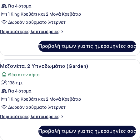
για
Για 4 άτομα
Μεζονέτα,
1 King Κρεβάτι και 2 Μονά Κρεβάτια
2
Δωρεάν ασύρματο ίντερνετ
Υπνοδωμάτια
Περισσότερες
Περισσότερες λεπτομέρειες
λεπτομέρειες
για
Προβολή τιμών για τις ημερομηνίες σας
Μεζονέτα,
2
Υπνοδωμάτια
Προβολή
Μια ηλιόλουστη βεράντα με ένα ξύλ
7
Μεζονέτα, 2 Υπνοδωμάτια (Garden)
όλων
Θέα στον κήπο
των
138 τ.μ.
φωτογραφιών
για
Για 4 άτομα
Μεζονέτα,
1 King Κρεβάτι και 2 Μονά Κρεβάτια
2
Δωρεάν ασύρματο ίντερνετ
Υπνοδωμάτια
Περισσότερες
Περισσότερες λεπτομέρειες
(Garden)
λεπτομέρειες
για
Προβολή τιμών για τις ημερομηνίες σας
Μεζονέτα,
2