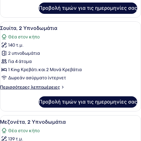
για
Προβολή τιμών για τις ημερομηνίες σας
Σουίτα
(Mediterranean)
Προβολή
Μια ανοιγτή, συρόμενη γυάλινη πόρ
9
Σουίτα, 2 Υπνοδωμάτια
όλων
Θέα στον κήπο
των
140 τ.μ.
φωτογραφιών
για
2 υπνοδωμάτια
Σουίτα,
Για 4 άτομα
2
1 King Κρεβάτι και 2 Μονά Κρεβάτια
Υπνοδωμάτια
Δωρεάν ασύρματο ίντερνετ
Περισσότερες
Περισσότερες λεπτομέρειες
λεπτομέρειες
για
Προβολή τιμών για τις ημερομηνίες σας
Σουίτα,
2
Υπνοδωμάτια
Προβολή
Μια ηλιόλουστη βεράντα με ένα ξύλ
7
Μεζονέτα, 2 Υπνοδωμάτια
όλων
Θέα στον κήπο
των
139 τ.μ.
φωτογραφιών