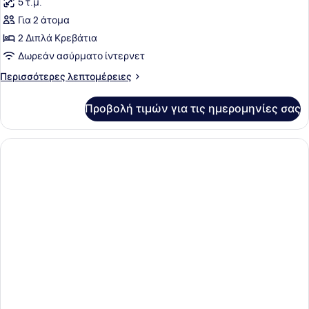
5 τ.μ.
των
Για 2 άτομα
φωτογραφιών
για
2 Διπλά Κρεβάτια
Two-
Δωρεάν ασύρματο ίντερνετ
Bedroom
Περισσότερες
Περισσότερες λεπτομέρειες
Bungalow
λεπτομέρειες
για
Προβολή τιμών για τις ημερομηνίες σας
Two-
Bedroom
Bungalow