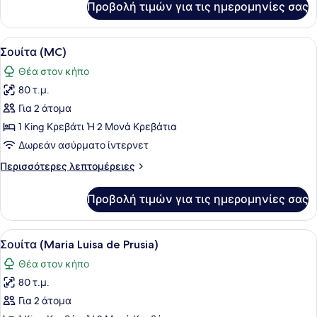
Προβολή τιμών για τις ημερομηνίες σας
Deluxe
Σουίτα
(Garden)
Προβολή
Ένα σύγχρονο σαλόνι με τηλεόραση
5
Σουίτα (MC)
όλων
Θέα στον κήπο
των
80 τ.μ.
φωτογραφιών
για
Για 2 άτομα
Σουίτα
1 King Κρεβάτι Ή 2 Μονά Κρεβάτια
(MC)
Δωρεάν ασύρματο ίντερνετ
Περισσότερες
Περισσότερες λεπτομέρειες
λεπτομέρειες
για
Προβολή τιμών για τις ημερομηνίες σας
Σουίτα
(MC)
Προβολή
Ένας σκεπαστός εξωτερικός χώρος μ
6
Σουίτα (Maria Luisa de Prusia)
όλων
Θέα στον κήπο
των
80 τ.μ.
φωτογραφιών
για
Για 2 άτομα