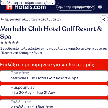
Παράλειψη στο κύριο περιεχόμενο
Λήψη της εφαρμογής
Εμφάνιση όλων των καταλυμάτων
Marbella Club Hotel Golf Resort &
Spa
Κατάλυμα
με
Ξενοδοχείο πολυτελείας στην παραλία με γήπεδο γκολφ, κοντά σε
5.0
Πλάγια ντε Κασαμπλάνκα
αστέρια
Επιλέξτε ημερομηνίες για να δείτε τιμές
Πού πάτε;
Ημερομηνίες
Ταξιδιώτες