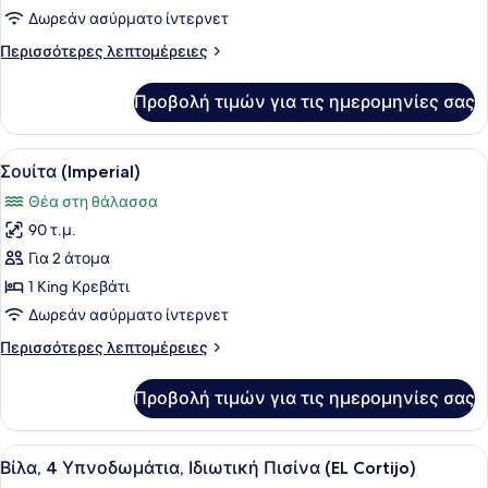
Σουίτα
Δωρεάν ασύρματο ίντερνετ
Περισσότερες
Περισσότερες λεπτομέρειες
λεπτομέρειες
για
Προβολή τιμών για τις ημερομηνίες σας
Royal
Σουίτα
Προβολή
Ένας καναπές από μπαμπού με μαξι
6
Σουίτα (Imperial)
όλων
Θέα στη θάλασσα
των
90 τ.μ.
φωτογραφιών
για
Για 2 άτομα
Σουίτα
1 King Κρεβάτι
(Imperial)
Δωρεάν ασύρματο ίντερνετ
Περισσότερες
Περισσότερες λεπτομέρειες
λεπτομέρειες
για
Προβολή τιμών για τις ημερομηνίες σας
Σουίτα
(Imperial)
Προβολή
Ένα ευρύχωρο σαλόνι με τζάκι, άν
8
Βίλα, 4 Υπνοδωμάτια, Ιδιωτική Πισίνα (EL Cortijo)
όλων