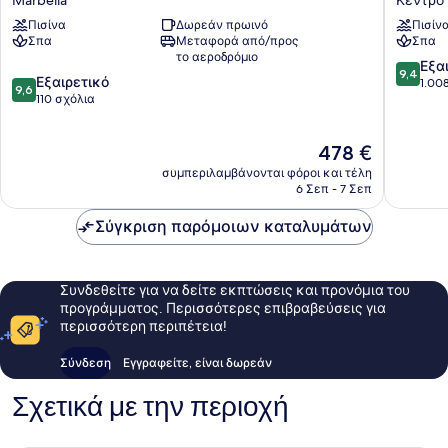
Marbella
Κέντρο
Marbella
Marbell
Πισίνα
Δωρεάν πρωινό
Πισίν
Marbella
Κέντρο
Σπα
Μεταφορά από/προς
Σπα
της
το αεροδρόμιο
Μαρμπέ
9.4
Εξα
9,4
9.6
Εξαιρετικό
στα
1.00
9,6
στα
110 σχόλια
10,
10,
Εξαιρετ
Εξαιρετικό,
1.008
Η
478 €
110
σχόλια
τιμή
σχόλια
συμπεριλαμβάνονται φόροι και τέλη
είναι
6 Σεπ - 7 Σεπ
478 €
Σύγκριση παρόμοιων καταλυμάτων
Συνδεθείτε για να δείτε εκπτώσεις και προνόμια του
προγράμματος. Περισσότερες επιβραβεύσεις για
περισσότερη περιπέτεια!
Σύνδεση
Εγγραφείτε, είναι δωρεάν
Σχετικά με την περιοχή