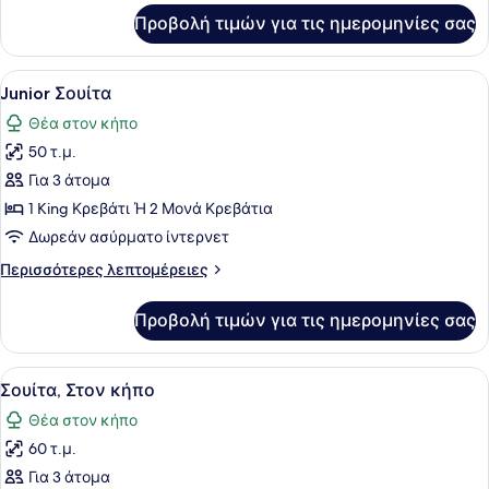
για
Προβολή τιμών για τις ημερομηνίες σας
Deluxe
Δίκλινο
Δωμάτιο
Προβολή
Ένα δωμάτιο με συρόμενη γυάλινη π
5
(Double)
Junior Σουίτα
όλων
Θέα στον κήπο
των
50 τ.μ.
φωτογραφιών
για
Για 3 άτομα
Junior
1 King Κρεβάτι Ή 2 Μονά Κρεβάτια
Σουίτα
Δωρεάν ασύρματο ίντερνετ
Περισσότερες
Περισσότερες λεπτομέρειες
λεπτομέρειες
για
Προβολή τιμών για τις ημερομηνίες σας
Junior
Σουίτα
Προβολή
Ένα μπαλκόνι με ένα τραπέζι, καρ
5
Σουίτα, Στον κήπο
όλων
Θέα στον κήπο
των
60 τ.μ.
φωτογραφιών
για
Για 3 άτομα