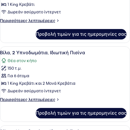
Σουίτα,
1 King Κρεβάτι
Στον
Δωρεάν ασύρματο ίντερνετ
κήπο
Περισσότερες
Περισσότερες λεπτομέρειες
λεπτομέρειες
για
Προβολή τιμών για τις ημερομηνίες σας
Σουίτα,
Στον
κήπο
Προβολή
Ένας χώρος δίπλα στην πισίνα με π
14
Βίλα, 2 Υπνοδωμάτια, Ιδιωτική Πισίνα
όλων
Θέα στον κήπο
των
150 τ.μ.
φωτογραφιών
για
Για 6 άτομα
Βίλα,
1 King Κρεβάτι και 2 Μονά Κρεβάτια
2
Δωρεάν ασύρματο ίντερνετ
Υπνοδωμάτια,
Περισσότερες
Περισσότερες λεπτομέρειες
Ιδιωτική
λεπτομέρειες
Πισίνα
για
Προβολή τιμών για τις ημερομηνίες σας
Βίλα,
2
Υπνοδωμάτια,
Προβολή
Ένα διώροφο σπίτι με πισίνα, εξωτ