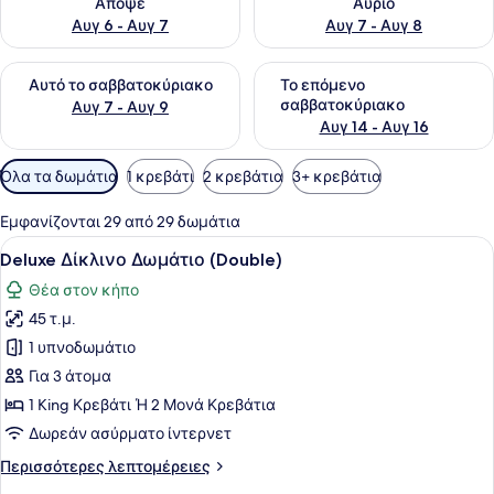
Απόψε
Αύριο
Αυγ 6 - Αυγ 7
Αυγ 7 - Αυγ 8
Έλεγχος διαθεσιμότητας για αυτό το σαββατοκύριακο Αυγ 7
Έλεγχος διαθεσιμότητας για
Αυτό το σαββατοκύριακο
Το επόμενο
σαββατοκύριακο
Αυγ 7 - Αυγ 9
Αυγ 14 - Αυγ 16
Διαθέσιμα
Όλα τα δωμάτια
1 κρεβάτι
2 κρεβάτια
3+ κρεβάτια
φίλτρα
για
Εμφανίζονται 29 από 29 δωμάτια
τα
Προβολή
Ένα δωμάτιο ξενοδοχείου με έναν 
4
Deluxe Δίκλινο Δωμάτιο (Double)
δωμάτια
όλων
Θέα στον κήπο
των
45 τ.μ.
φωτογραφιών
για
1 υπνοδωμάτιο
Deluxe
Για 3 άτομα
Δίκλινο
1 King Κρεβάτι Ή 2 Μονά Κρεβάτια
Δωμάτιο
Δωρεάν ασύρματο ίντερνετ
(Double)
Περισσότερες
Περισσότερες λεπτομέρειες
λεπτομέρειες