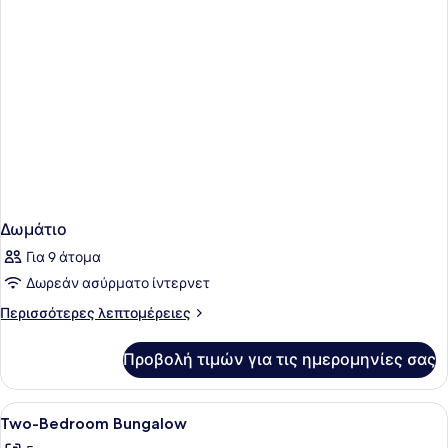
Δωμάτιο
Για 9 άτομα
Δωρεάν ασύρματο ίντερνετ
Περισσότερες
Περισσότερες λεπτομέρειες
λεπτομέρειες
για
Προβολή τιμών για τις ημερομηνίες σας
Δωμάτιο
Προβολή
Μίνι μπαρ, χρηματοκιβώτιο στο δω
14
Two-Bedroom Bungalow
όλων