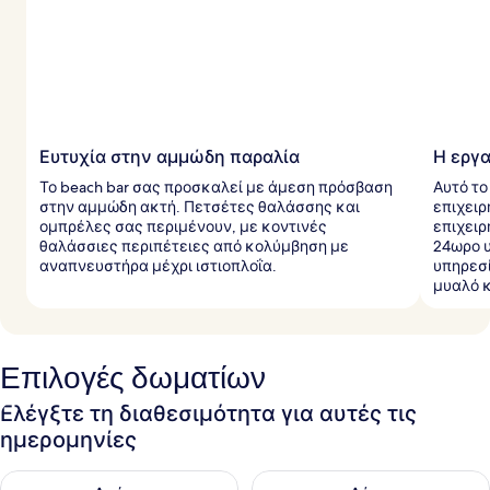
ξ
ι
δ
ι
ώ
τ
ε
ς
Ευτυχία στην αμμώδη παραλία
Η εργα
Το beach bar σας προσκαλεί με άμεση πρόσβαση
Αυτό το
στην αμμώδη ακτή. Πετσέτες θαλάσσης και
επιχειρ
ομπρέλες σας περιμένουν, με κοντινές
επιχειρ
θαλάσσιες περιπέτειες από κολύμβηση με
24ωρο υ
αναπνευστήρα μέχρι ιστιοπλοΐα.
υπηρεσί
μυαλό κ
Επιλογές δωματίων
Ελέγξτε τη διαθεσιμότητα για αυτές τις
ημερομηνίες
Έλεγχος διαθεσιμότητας για απόψε Αυγ 6 - Αυγ 7
Έλεγχος διαθεσιμότητας για 