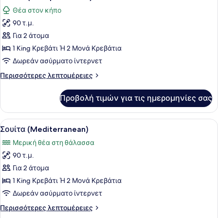
όλων
Θέα στον κήπο
των
90 τ.μ.
φωτογραφιών
για
Για 2 άτομα
Σουίτα
1 King Κρεβάτι Ή 2 Μονά Κρεβάτια
(Principe
Δωρεάν ασύρματο ίντερνετ
Alfonso)
Περισσότερες
Περισσότερες λεπτομέρειες
λεπτομέρειες
για
Προβολή τιμών για τις ημερομηνίες σας
Σουίτα
(Principe
Alfonso)
Προβολή
Ένα κρεβάτι με ουρανό και τέσσερι
7
Σουίτα (Mediterranean)
όλων
Μερική θέα στη θάλασσα
των
90 τ.μ.
φωτογραφιών
για
Για 2 άτομα
Σουίτα
1 King Κρεβάτι Ή 2 Μονά Κρεβάτια
(Mediterranean)
Δωρεάν ασύρματο ίντερνετ
Περισσότερες
Περισσότερες λεπτομέρειες
λεπτομέρειες