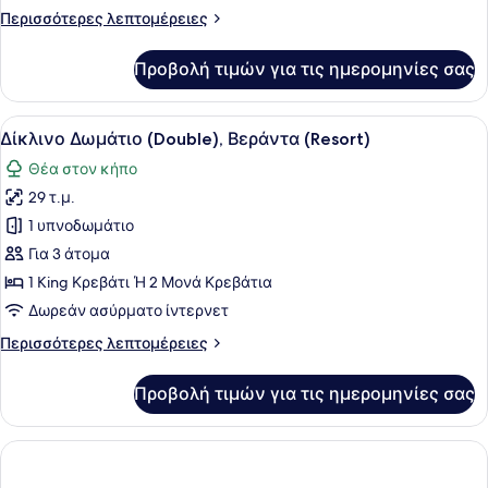
(Belair)
Περισσότερες
Περισσότερες λεπτομέρειες
λεπτομέρειες
για
Προβολή τιμών για τις ημερομηνίες σας
Βίλα,
3
Υπνοδωμάτια
Προβολή
Ένα μοντέρνο σαλόνι με έναν καναπ
4
(Belair)
Δίκλινο Δωμάτιο (Double), Βεράντα (Resort)
όλων
Θέα στον κήπο
των
29 τ.μ.
φωτογραφιών
για
1 υπνοδωμάτιο
Δίκλινο
Για 3 άτομα
Δωμάτιο
1 King Κρεβάτι Ή 2 Μονά Κρεβάτια
(Double),
Δωρεάν ασύρματο ίντερνετ
Βεράντα
Περισσότερες
Περισσότερες λεπτομέρειες
(Resort)
λεπτομέρειες
για
Προβολή τιμών για τις ημερομηνίες σας
Δίκλινο
Δωμάτιο
(Double),
Βεράντα
(Resort)