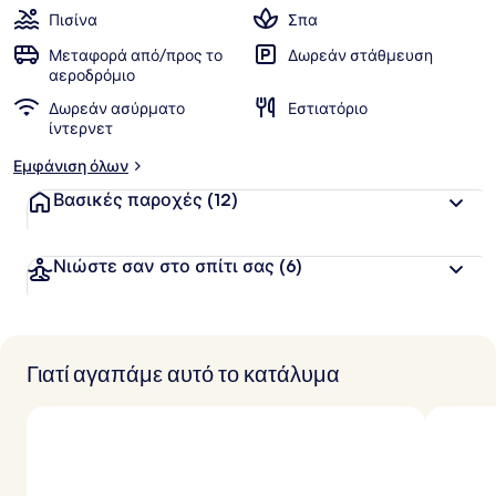
των
ί
Πισίνα
Σπα
α
πελατών
Μεταφορά από/προς το
Δωρεάν στάθμευση
β
αεροδρόμιο
α
Δωρεάν ασύρματο
Εστιατόριο
θ
ίντερνετ
μ
ο
Εμφάνιση όλων
λ
ο
Βασικές παροχές
(12)
γ
ί
α
Νιώστε σαν στο σπίτι σας
(6)
α
π
ό
Γιατί αγαπάμε αυτό το κατάλυμα
τ
ο
υ
ς
τ
α