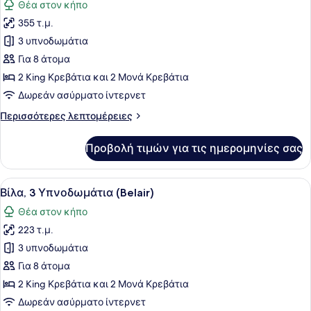
Θέα στον κήπο
των
355 τ.μ.
φωτογραφιών
για
3 υπνοδωμάτια
Βίλα,
Για 8 άτομα
3
2 King Κρεβάτια και 2 Μονά Κρεβάτια
Υπνοδωμάτια,
Δωρεάν ασύρματο ίντερνετ
Ιδιωτική
Περισσότερες
Περισσότερες λεπτομέρειες
Πισίνα
λεπτομέρειες
(Casabel)
για
Προβολή τιμών για τις ημερομηνίες σας
Βίλα,
3
Υπνοδωμάτια,
Προβολή
Ένα υπνοδωμάτιο με ένα κρεβάτι, κ
7
Ιδιωτική
Βίλα, 3 Υπνοδωμάτια (Belair)
όλων
Πισίνα
Θέα στον κήπο
(Casabel)
των
223 τ.μ.
φωτογραφιών
για
3 υπνοδωμάτια
Βίλα,
Για 8 άτομα
3
2 King Κρεβάτια και 2 Μονά Κρεβάτια
Υπνοδωμάτια
Δωρεάν ασύρματο ίντερνετ