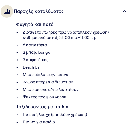
Παροχές καταλύματος
Φαγητό και ποτό
Διατίθεται πλήρες πρωινό (επιπλέον χρέωση)
καθημερινά μεταξύ 8:00 π.μ.–11:00 π.μ.
6 εστιατόρια
2 μπαρ/lounge
3 καφετέριες
Beach bar
Μπαρ δίπλα στην πισίνα
24ωρη υπηρεσία δωματίου
Μπαρ με σνακ/ντελικατέσεν
Ψύκτης πόσιμου νερού
Ταξιδεύοντας με παιδιά
Παιδική λέσχη (επιπλέον χρέωση)
Πισίνα για παιδιά