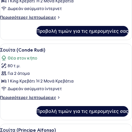
Σουίτα
1 King Κρεβάτι Ή 2 Μονά Κρεβάτια
(Maria
Δωρεάν ασύρματο ίντερνετ
Luisa
Περισσότερες
Περισσότερες λεπτομέρειες
de
λεπτομέρειες
Prusia)
για
Προβολή τιμών για τις ημερομηνίες σας
Σουίτα
(Maria
Luisa
Προβολή
Ένα υπνοδωμάτιο με ξύλινο προσκέφ
5
de
Σουίτα (Conde Rudi)
όλων
Prusia)
Θέα στον κήπο
των
80 τ.μ.
φωτογραφιών
για
Για 2 άτομα
Σουίτα
1 King Κρεβάτι Ή 2 Μονά Κρεβάτια
(Conde
Δωρεάν ασύρματο ίντερνετ
Rudi)
Περισσότερες
Περισσότερες λεπτομέρειες
λεπτομέρειες
για
Προβολή τιμών για τις ημερομηνίες σας
Σουίτα
(Conde
Rudi)
Προβολή
Ένα μπαλκόνι με έπιπλα από μπαμπο
11
Σουίτα (Principe Alfonso)