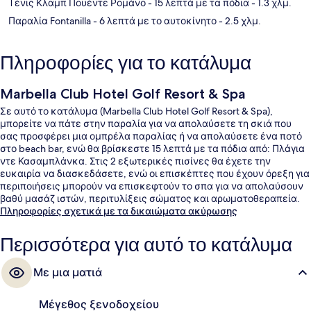
Τένις Κλαμπ Πουέντε Ρομάνο
- 15 λεπτά με τα πόδια
- 1.3 χλμ.
Παραλία Fontanilla
- 6 λεπτά με το αυτοκίνητο
- 2.5 χλμ.
Πληροφορίες για το κατάλυμα
Marbella Club Hotel Golf Resort & Spa
Σε αυτό το κατάλυμα (Marbella Club Hotel Golf Resort & Spa),
μπορείτε να πάτε στην παραλία για να απολαύσετε τη σκιά που
σας προσφέρει μια ομπρέλα παραλίας ή να απολαύσετε ένα ποτό
στο beach bar, ενώ θα βρίσκεστε 15 λεπτά με τα πόδια από: Πλάγια
ντε Κασαμπλάνκα. Στις 2 εξωτερικές πισίνες θα έχετε την
ευκαιρία να διασκεδάσετε, ενώ οι επισκέπτες που έχουν όρεξη για
περιποιήσεις μπορούν να επισκεφτούν το σπα για να απολαύσουν
βαθύ μασάζ ιστών, περιτυλίξεις σώματος και αρωματοθεραπεία.
Στις επιλογές φαγητού περιλαμβάνονται include 6 εστιατόρια, ενώ
Πληροφορίες σχετικά με τα δικαιώματα ακύρωσης
τα 2 μπαρ/lounge είναι εξαιρετικά μέρη για να απολαύσετε ένα
δροσερό ποτό. Σε αυτό το ξενοδοχείο (πολυτελείας) προσφέρονται
Περισσότερα για αυτό το κατάλυμα
επίσης παροχές όπως γήπεδο γκολφ, μπαρ δίπλα στην πισίνα, και
health club που είναι ανοιχτό όλο το 24ωρο.
Με μια ματιά
Μέγεθος ξενοδοχείου