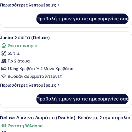
Ιδιωτική
Περισσότερες
Περισσότερες λεπτομέρειες
Πισίνα
λεπτομέρειες
για
Προβολή τιμών για τις ημερομηνίες σας
Βίλα,
4
Υπνοδωμάτια,
Προβολή
Ένας φωτεινός, υπαίθριος χώρος με
5
Ιδιωτική
Junior Σουίτα (Deluxe)
όλων
Πισίνα
Θέα στον κήπο
των
55 τ.μ.
φωτογραφιών
για
Για 2 άτομα
Junior
1 King Κρεβάτι Ή 2 Μονά Κρεβάτια
Σουίτα
Δωρεάν ασύρματο ίντερνετ
(Deluxe)
Περισσότερες
Περισσότερες λεπτομέρειες
λεπτομέρειες
για
Προβολή τιμών για τις ημερομηνίες σας
Junior
Σουίτα
(Deluxe)
Προβολή
Ένας καναπές από μπαμπού με λευκ
8
Deluxe Δίκλινο Δωμάτιο (Double), Βεράντα, Στην παραλία
όλων
Θέα στη θάλασσα
των