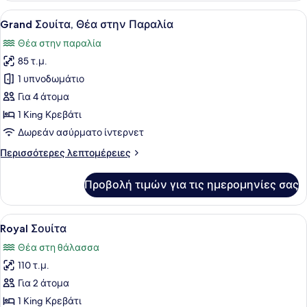
Υπνοδωμάτια
Προβολή
Ένα μοντέρνο σαλόνι με έναν καναπ
5
(Garden)
Grand Σουίτα, Θέα στην Παραλία
όλων
Θέα στην παραλία
των
85 τ.μ.
φωτογραφιών
για
1 υπνοδωμάτιο
Grand
Για 4 άτομα
Σουίτα,
1 King Κρεβάτι
Θέα
Δωρεάν ασύρματο ίντερνετ
στην
Περισσότερες
Περισσότερες λεπτομέρειες
Παραλία
λεπτομέρειες
για
Προβολή τιμών για τις ημερομηνίες σας
Grand
Σουίτα,
Θέα
Προβολή
Ένα μοντέρνο σαλόνι με έναν κανα
6
στην
Royal Σουίτα
όλων
Παραλία
Θέα στη θάλασσα
των
110 τ.μ.
φωτογραφιών
για
Για 2 άτομα
Royal
1 King Κρεβάτι