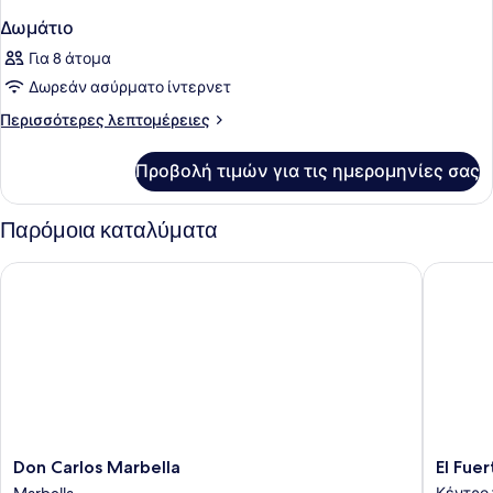
Δωμάτιο
Για 8 άτομα
Δωρεάν ασύρματο ίντερνετ
Περισσότερες
Περισσότερες λεπτομέρειες
λεπτομέρειες
για
Προβολή τιμών για τις ημερομηνίες σας
Δωμάτιο
Παρόμοια καταλύματα
Don Carlos Marbella
El Fuert
Don
El
Don Carlos Marbella
El Fue
Carlos
Fuerte