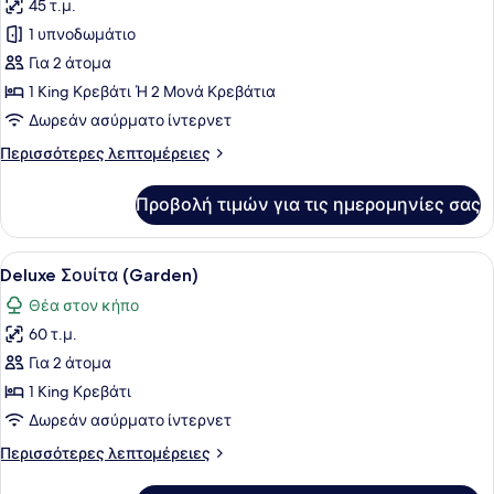
45 τ.μ.
φωτογραφιών
για
1 υπνοδωμάτιο
Deluxe
Για 2 άτομα
Δίκλινο
1 King Κρεβάτι Ή 2 Μονά Κρεβάτια
Δωμάτιο
Δωρεάν ασύρματο ίντερνετ
(Double),
Περισσότερες
Περισσότερες λεπτομέρειες
Βεράντα,
λεπτομέρειες
Στην
για
Προβολή τιμών για τις ημερομηνίες σας
παραλία
Deluxe
Δίκλινο
Δωμάτιο
Προβολή
Ένας σκεπαστός εξωτερικός χώρος 
10
(Double),
Deluxe Σουίτα (Garden)
όλων
Βεράντα,
Θέα στον κήπο
Στην
των
παραλία
60 τ.μ.
φωτογραφιών
για
Για 2 άτομα
Deluxe
1 King Κρεβάτι
Σουίτα
Δωρεάν ασύρματο ίντερνετ
(Garden)
Περισσότερες
Περισσότερες λεπτομέρειες
λεπτομέρειες
για