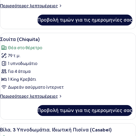
Περισσότερες
Περισσότερες λεπτομέρειες
λεπτομέρειες
για
Προβολή τιμών για τις ημερομηνίες σας
Σουίτα
(La
Concha)
Προβολή
Ένα φωτεινό αίθριο με ξαπλώστρες,
5
Σουίτα (Chiquita)
όλων
Θέα στο θέρετρο
των
79 τ.μ.
φωτογραφιών
για
1 υπνοδωμάτιο
Σουίτα
Για 4 άτομα
(Chiquita)
1 King Κρεβάτι
Δωρεάν ασύρματο ίντερνετ
Περισσότερες
Περισσότερες λεπτομέρειες
λεπτομέρειες
για
Προβολή τιμών για τις ημερομηνίες σας
Σουίτα
(Chiquita)
Προβολή
Μια βίλα με πισίνα, εξωτερικό χώρ
6
Βίλα, 3 Υπνοδωμάτια, Ιδιωτική Πισίνα (Casabel)
όλων