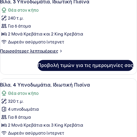
21
Ιδιωτική
Βίλα, 3 Υπνοδωμάτια, Ιδιωτική Πισίνα
όλων
Πισίνα
Θέα στον κήπο
των
240 τ.μ.
φωτογραφιών
για
Για 6 άτομα
Βίλα,
2 Μονά Κρεβάτια και 2 King Κρεβάτια
3
Δωρεάν ασύρματο ίντερνετ
Υπνοδωμάτια,
Περισσότερες
Περισσότερες λεπτομέρειες
Ιδιωτική
λεπτομέρειες
Πισίνα
για
Προβολή τιμών για τις ημερομηνίες σας
Βίλα,
3
Υπνοδωμάτια,
Προβολή
Ένα δωμάτιο ξενοδοχείου με ένα με
10
Ιδιωτική
Βίλα, 4 Υπνοδωμάτια, Ιδιωτική Πισίνα
όλων
Πισίνα
Θέα στον κήπο
των
320 τ.μ.
φωτογραφιών
για
4 υπνοδωμάτια
Βίλα,
Για 8 άτομα
4
2 Μονά Κρεβάτια και 3 King Κρεβάτια
Υπνοδωμάτια,
Δωρεάν ασύρματο ίντερνετ