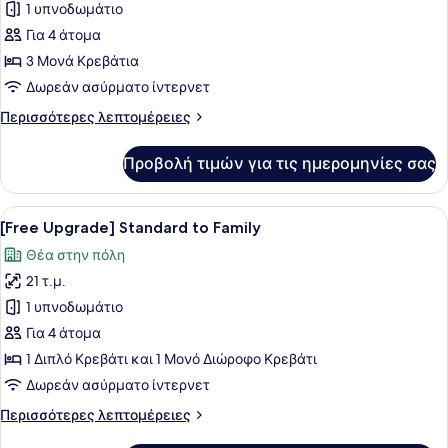
για
1 υπνοδωμάτιο
included)
[Mini
Για 4 άτομα
Bar
3 Μονά Κρεβάτια
PKG]
Δωρεάν ασύρματο ίντερνετ
Standard
Περισσότερες
Περισσότερες λεπτομέρειες
Triple
λεπτομέρειες
+
για
Προβολή τιμών για τις ημερομηνίες σας
Mini
[Mini
Bar
Bar
PKG]
Προβολή
Ένα σύγχρονο δωμάτιο ξενοδοχείου 
(Beer
6
Standard
[Free Upgrade] Standard to Family
όλων
included)
Triple
Θέα στην πόλη
+
των
Mini
21 τ.μ.
φωτογραφιών
Bar
για
1 υπνοδωμάτιο
(Beer
[Free
included)
Για 4 άτομα
Upgrade]
1 Διπλό Κρεβάτι και 1 Μονό Διώροφο Κρεβάτι
Standard
Δωρεάν ασύρματο ίντερνετ
to
Περισσότερες
Περισσότερες λεπτομέρειες
Family
λεπτομέρειες