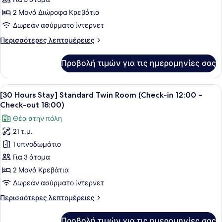
Δωμάτιο
2 Μονά Διώροφα Κρεβάτια
Δωρεάν ασύρματο ίντερνετ
Περισσότερες
Περισσότερες λεπτομέρειες
λεπτομέρειες
για
Προβολή τιμών για τις ημερομηνίες σας
Τετράκλινο
Δωμάτιο
Προβολή
Ένα δωμάτιο ξενοδοχείου με δύο κρ
7
[30 Hours Stay] Standard Twin Room (Check-in 12:00 ~
όλων
Check-out 18:00)
των
Θέα στην πόλη
φωτογραφιών
21 τ.μ.
για
1 υπνοδωμάτιο
[30
Hours
Για 3 άτομα
Stay]
2 Μονά Κρεβάτια
Standard
Δωρεάν ασύρματο ίντερνετ
Twin
Περισσότερες
Περισσότερες λεπτομέρειες
Room
λεπτομέρειες
(Check-
για
Προβολή τιμών για τις ημερομηνίες σας