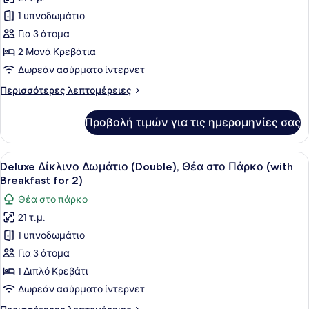
για
1 υπνοδωμάτιο
Deluxe
Δίκλινο
Για 3 άτομα
Δωμάτιο
2 Μονά Κρεβάτια
(Twin),
Δωρεάν ασύρματο ίντερνετ
Θέα
Περισσότερες
Περισσότερες λεπτομέρειες
στο
λεπτομέρειες
Πάρκο
για
Προβολή τιμών για τις ημερομηνίες σας
Deluxe
(with
Δίκλινο
Breakfast
Δωμάτιο
Προβολή
Ένα τραπέζι στρωμένο με διάφορα 
for
7
(Twin),
Deluxe Δίκλινο Δωμάτιο (Double), Θέα στο Πάρκο (with
όλων
2)
Θέα
Breakfast for 2)
στο
των
Θέα στο πάρκο
Πάρκο
φωτογραφιών
(with
21 τ.μ.
για
Breakfast
1 υπνοδωμάτιο
Deluxe
for
2)
Δίκλινο
Για 3 άτομα
Δωμάτιο
1 Διπλό Κρεβάτι
(Double),
Δωρεάν ασύρματο ίντερνετ
Θέα
Περισσότερες