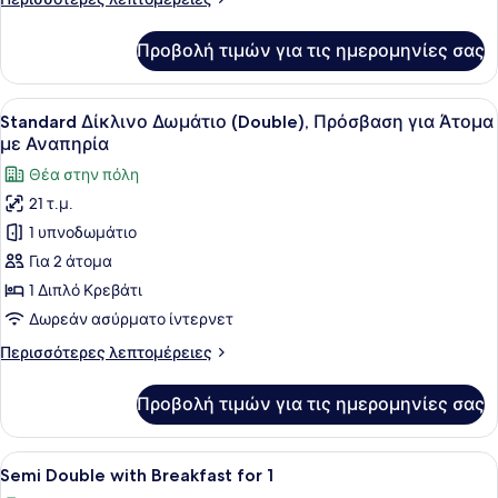
for
λεπτομέρειες
4)
για
Προβολή τιμών για τις ημερομηνίες σας
Τετράκλινο
Δωμάτιο
(with
Προβολή
Ένα δωμάτιο ξενοδοχείου με ένα κρ
7
Breakfast
Standard Δίκλινο Δωμάτιο (Double), Πρόσβαση για Άτομα
όλων
for
με Αναπηρία
4)
των
Θέα στην πόλη
φωτογραφιών
21 τ.μ.
για
1 υπνοδωμάτιο
Standard
Δίκλινο
Για 2 άτομα
Δωμάτιο
1 Διπλό Κρεβάτι
(Double),
Δωρεάν ασύρματο ίντερνετ
Πρόσβαση
Περισσότερες
Περισσότερες λεπτομέρειες
για
λεπτομέρειες
Άτομα
για
Προβολή τιμών για τις ημερομηνίες σας
Standard
με
Δίκλινο
Αναπηρία
Δωμάτιο
Προβολή
Ένα τραπέζι στρωμένο με διάφορα 
5
(Double),
Semi Double with Breakfast for 1
όλων
Πρόσβαση