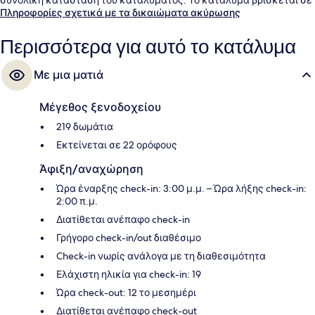
πολύ κοντινή απόσταση με τα πόδια από τα μέσα μαζικής
Πληροφορίες σχετικά με τα δικαιώματα ακύρωσης
μεταφοράς: το σημείο επιβίβασης Σταθμός Dongdaemun History
and Culture Park βρίσκεται σε απόσταση 5 λεπτών και το σημείο
Περισσότερα για αυτό το κατάλυμα
επιβίβασης Σταθμός Euljiro 4-ga βρίσκεται σε απόσταση 5 λεπτών.
Με μια ματιά
Μέγεθος ξενοδοχείου
219 δωμάτια
Εκτείνεται σε 22 ορόφους
Άφιξη/αναχώρηση
Ώρα έναρξης check-in: 3:00 μ.μ. – Ώρα λήξης check-in:
2:00 π.μ.
Διατίθεται ανέπαφο check-in
Γρήγορο check-in/out διαθέσιμο
Check-in νωρίς ανάλογα με τη διαθεσιμότητα
Ελάχιστη ηλικία για check-in: 19
Ώρα check-out: 12 το μεσημέρι
Διατίθεται ανέπαφο check-out