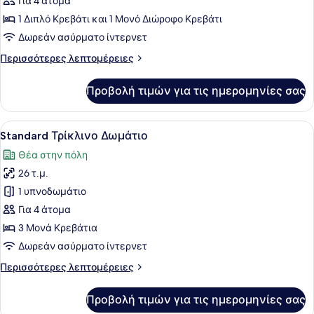
Για 4 άτομα
Δωμάτιο
1 Διπλό Κρεβάτι και 1 Μονό Διώροφο Κρεβάτι
Δωρεάν ασύρματο ίντερνετ
Περισσότερες
Περισσότερες λεπτομέρειες
λεπτομέρειες
για
Προβολή τιμών για τις ημερομηνίες σας
Family
Δωμάτιο
Προβολή
Ένα δωμάτιο ξενοδοχείου με δύο κρ
10
Standard Τρίκλινο Δωμάτιο
όλων
Θέα στην πόλη
των
26 τ.μ.
φωτογραφιών
για
1 υπνοδωμάτιο
Standard
Για 4 άτομα
Τρίκλινο
3 Μονά Κρεβάτια
Δωμάτιο
Δωρεάν ασύρματο ίντερνετ
Περισσότερες
Περισσότερες λεπτομέρειες
λεπτομέρειες
για
Προβολή τιμών για τις ημερομηνίες σας
Standard