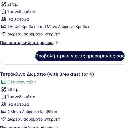
3)
21 τ.μ.
φωτογραφιών
για
1 υπνοδωμάτιο
Family
Για 3 άτομα
Δωμάτιο
1 Διπλό Κρεβάτι και 1 Μονό Διώροφο Κρεβάτι
(with
Δωρεάν ασύρματο ίντερνετ
Breakfast
Περισσότερες
Περισσότερες λεπτομέρειες
for
λεπτομέρειες
3)
για
Προβολή τιμών για τις ημερομηνίες σας
Family
Δωμάτιο
(with
Προβολή
Ένα τραπέζι στρωμένο με διάφορα 
11
Breakfast
Τετράκλινο Δωμάτιο (with Breakfast for 4)
όλων
for
Θέα στην πόλη
3)
των
38 τ.μ.
φωτογραφιών
για
1 υπνοδωμάτιο
Τετράκλινο
Για 4 άτομα
Δωμάτιο
2 Μονά Διώροφα Κρεβάτια
(with
Δωρεάν ασύρματο ίντερνετ
Breakfast
Περισσότερες
Περισσότερες λεπτομέρειες