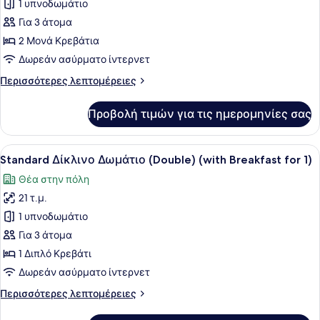
για
1 υπνοδωμάτιο
Standard
Για 3 άτομα
Δίκλινο
2 Μονά Κρεβάτια
Δωμάτιο
Δωρεάν ασύρματο ίντερνετ
(Twin)
Περισσότερες
Περισσότερες λεπτομέρειες
(with
λεπτομέρειες
Breakfast
για
Προβολή τιμών για τις ημερομηνίες σας
for
Standard
Δίκλινο
2)
Δωμάτιο
Προβολή
Ένα τραπέζι στρωμένο με διάφορα 
6
(Twin)
Standard Δίκλινο Δωμάτιο (Double) (with Breakfast for 1)
όλων
(with
Θέα στην πόλη
Breakfast
των
for
21 τ.μ.
φωτογραφιών
2)
για
1 υπνοδωμάτιο
Standard
Για 3 άτομα
Δίκλινο
1 Διπλό Κρεβάτι
Δωμάτιο
Δωρεάν ασύρματο ίντερνετ
(Double)
Περισσότερες
Περισσότερες λεπτομέρειες
(with
λεπτομέρειες
Breakfast
για