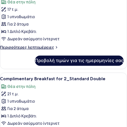
Θέα στην πόλη
για
των
Άτομα
17 τ.μ.
φωτογραφιών
με
για
1 υπνοδωμάτιο
Αναπηρία
Semi
Για 2 άτομα
Double
1 Διπλό Κρεβάτι
with
Δωρεάν ασύρματο ίντερνετ
Breakfast
Περισσότερες
Περισσότερες λεπτομέρειες
for
λεπτομέρειες
1
για
Προβολή τιμών για τις ημερομηνίες σας
Semi
Double
with
Προβολή
Ένα τραπέζι στρωμένο με διάφορα 
7
Breakfast
Complimentary Breakfast for 2_Standard Double
όλων
for
Θέα στην πόλη
1
των
21 τ.μ.
φωτογραφιών
για
1 υπνοδωμάτιο
Complimentary
Για 2 άτομα
Breakfast
1 Διπλό Κρεβάτι
for
Δωρεάν ασύρματο ίντερνετ