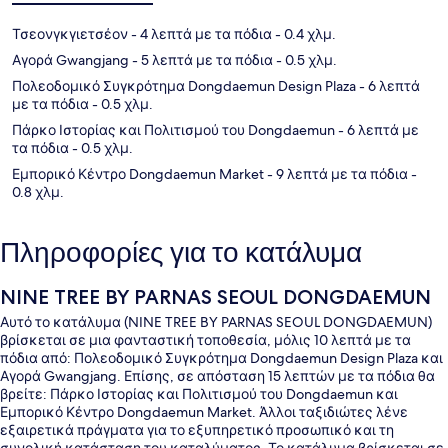
Τσεονγκγιετσέον
- 4 λεπτά με τα πόδια
- 0.4 χλμ.
Αγορά Gwangjang
- 5 λεπτά με τα πόδια
- 0.5 χλμ.
Πολεοδομικό Συγκρότημα Dongdaemun Design Plaza
- 6 λεπτά
με τα πόδια
- 0.5 χλμ.
Πάρκο Ιστορίας και Πολιτισμού του Dongdaemun
- 6 λεπτά με
τα πόδια
- 0.5 χλμ.
Εμπορικό Κέντρο Dongdaemun Market
- 9 λεπτά με τα πόδια
-
0.8 χλμ.
Πληροφορίες για το κατάλυμα
NINE TREE BY PARNAS SEOUL DONGDAEMUN
Αυτό το κατάλυμα (NINE TREE BY PARNAS SEOUL DONGDAEMUN)
βρίσκεται σε μια φανταστική τοποθεσία, μόλις 10 λεπτά με τα
πόδια από: Πολεοδομικό Συγκρότημα Dongdaemun Design Plaza και
Αγορά Gwangjang. Επίσης, σε απόσταση 15 λεπτών με τα πόδια θα
βρείτε: Πάρκο Ιστορίας και Πολιτισμού του Dongdaemun και
Εμπορικό Κέντρο Dongdaemun Market. Άλλοι ταξιδιώτες λένε
εξαιρετικά πράγματα για το εξυπηρετικό προσωπικό και τη
συνολική κατάσταση του καταλύματος. Το κατάλυμα βρίσκεται σε