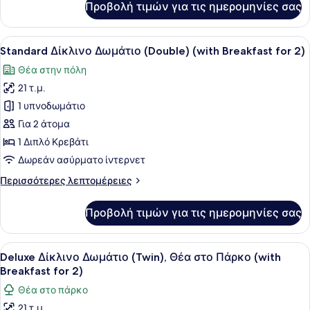
Προβολή τιμών για τις ημερομηνίες σας
for
Standard
Δίκλινο
1)
Δωμάτιο
Προβολή
Ένα τραπέζι στρωμένο με διάφορα 
8
(Double)
Standard Δίκλινο Δωμάτιο (Double) (with Breakfast for 2)
όλων
(with
Θέα στην πόλη
Breakfast
των
for
21 τ.μ.
φωτογραφιών
1)
για
1 υπνοδωμάτιο
Standard
Για 2 άτομα
Δίκλινο
1 Διπλό Κρεβάτι
Δωμάτιο
Δωρεάν ασύρματο ίντερνετ
(Double)
Περισσότερες
Περισσότερες λεπτομέρειες
(with
λεπτομέρειες
Breakfast
για
Προβολή τιμών για τις ημερομηνίες σας
for
Standard
Δίκλινο
2)
Δωμάτιο
Προβολή
Ένα τραπέζι στρωμένο με διάφορα 
9
(Double)
Deluxe Δίκλινο Δωμάτιο (Twin), Θέα στο Πάρκο (with
όλων
(with
Breakfast for 2)
Breakfast
των
Θέα στο πάρκο
for
φωτογραφιών
2)
21 τ.μ.