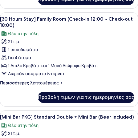
[30
in
Hours
12:00
Stay]
Προβολή
Ένα κρεβάτι με δύο κουκέτες, με μ
~
6
Standard
[30 Hours Stay] Family Room (Check-in 12:00 ~ Check-out
όλων
Check-
Twin
18:00)
Room
των
out
Θέα στην πόλη
(Check-
φωτογραφιών
18:00)
in
21 τ.μ.
για
12:00
1 υπνοδωμάτιο
[30
~
Check-
Hours
Για 4 άτομα
out
Stay]
1 Διπλό Κρεβάτι και 1 Μονό Διώροφο Κρεβάτι
18:00)
Family
Δωρεάν ασύρματο ίντερνετ
Room
Περισσότερες
Περισσότερες λεπτομέρειες
(Check-
λεπτομέρειες
in
για
Προβολή τιμών για τις ημερομηνίες σας
[30
12:00
Hours
~
Stay]
Προβολή
Μια προθήκη με σνακ που περιλαμβάν
Check-
6
Family
[Mini Bar PKG] Standard Double + Mini Bar (Beer included)
όλων
out
Room
Θέα στην πόλη
(Check-
των
18:00)
in
21 τ.μ.
φωτογραφιών
12:00