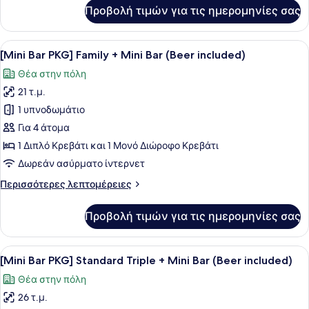
+
για
Προβολή τιμών για τις ημερομηνίες σας
Mini
[Mini
Bar
Bar
PKG]
Προβολή
Μια προθήκη με σνακ που περιλαμβάν
(Beer
7
Standard
[Mini Bar PKG] Family + Mini Bar (Beer included)
όλων
included)
Twin
Θέα στην πόλη
+
των
Mini
21 τ.μ.
φωτογραφιών
Bar
για
1 υπνοδωμάτιο
(Beer
[Mini
included)
Για 4 άτομα
Bar
1 Διπλό Κρεβάτι και 1 Μονό Διώροφο Κρεβάτι
PKG]
Δωρεάν ασύρματο ίντερνετ
Family
Περισσότερες
Περισσότερες λεπτομέρειες
+
λεπτομέρειες
Mini
για
Προβολή τιμών για τις ημερομηνίες σας
Bar
[Mini
Bar
(Beer
PKG]
Προβολή
Μια προθήκη με σνακ που περιλαμβάν
included)
11
Family
[Mini Bar PKG] Standard Triple + Mini Bar (Beer included)
όλων
+
Θέα στην πόλη
Mini
των
Bar
26 τ.μ.
φωτογραφιών
(Beer