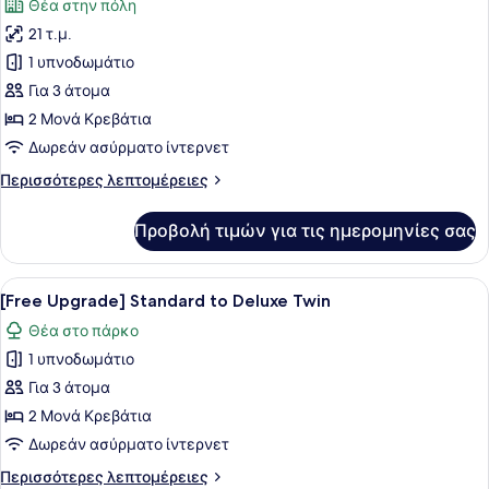
Θέα στην πόλη
των
21 τ.μ.
φωτογραφιών
για
1 υπνοδωμάτιο
Standard
Για 3 άτομα
Twin
2 Μονά Κρεβάτια
Room
Δωρεάν ασύρματο ίντερνετ
(Breakfast
Περισσότερες
Περισσότερες λεπτομέρειες
1+1)
λεπτομέρειες
για
Προβολή τιμών για τις ημερομηνίες σας
Standard
Twin
Room
Προβολή
Ένα δωμάτιο ξενοδοχείου με δύο κρ
8
(Breakfast
[Free Upgrade] Standard to Deluxe Twin
όλων
1+1)
Θέα στο πάρκο
των
1 υπνοδωμάτιο
φωτογραφιών
για
Για 3 άτομα
[Free
2 Μονά Κρεβάτια
Upgrade]
Δωρεάν ασύρματο ίντερνετ
Standard
Περισσότερες
Περισσότερες λεπτομέρειες