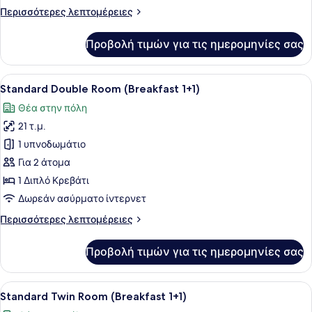
2_Standard
Περισσότερες
Περισσότερες λεπτομέρειες
Double
λεπτομέρειες
για
Προβολή τιμών για τις ημερομηνίες σας
Complimentary
Breakfast
for
Προβολή
Ένα τραπέζι στρωμένο με διάφορα 
6
2_Standard
Standard Double Room (Breakfast 1+1)
όλων
Double
Θέα στην πόλη
των
21 τ.μ.
φωτογραφιών
για
1 υπνοδωμάτιο
Standard
Για 2 άτομα
Double
1 Διπλό Κρεβάτι
Room
Δωρεάν ασύρματο ίντερνετ
(Breakfast
Περισσότερες
Περισσότερες λεπτομέρειες
1+1)
λεπτομέρειες
για
Προβολή τιμών για τις ημερομηνίες σας
Standard
Double
Room
Προβολή
Ένα τραπέζι στρωμένο με διάφορα 
8
(Breakfast
Standard Twin Room (Breakfast 1+1)
όλων
1+1)