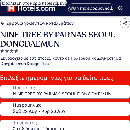
Παράλειψη στο κύριο περιεχόμενο
Λήψη της εφαρμογής
Εμφάνιση όλων των καταλυμάτων
NINE TREE BY PARNAS SEOUL
DONGDAEMUN
Κατάλυμα
με
Ξενοδοχείο με εστιατόριο, κοντά σε Πολεοδομικό Συγκρότημα
4.0
Dongdaemun Design Plaza
αστέρια
Επιλέξτε ημερομηνίες για να δείτε τιμές
Πού πάτε;
Ημερομηνίες
Ταξιδιώτες