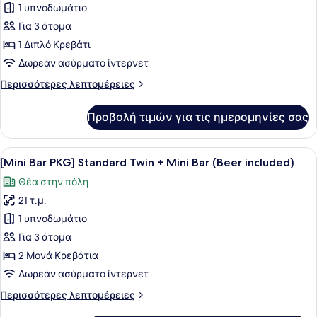
για
1 υπνοδωμάτιο
~
[Mini
Check-
Για 3 άτομα
out
Bar
1 Διπλό Κρεβάτι
18:00)
PKG]
Δωρεάν ασύρματο ίντερνετ
Standard
Περισσότερες
Περισσότερες λεπτομέρειες
Double
λεπτομέρειες
+
για
Προβολή τιμών για τις ημερομηνίες σας
Mini
[Mini
Bar
Bar
PKG]
Προβολή
Μια προθήκη με σνακ που περιλαμβάν
(Beer
8
Standard
[Mini Bar PKG] Standard Twin + Mini Bar (Beer included)
όλων
included)
Double
Θέα στην πόλη
+
των
Mini
21 τ.μ.
φωτογραφιών
Bar
για
1 υπνοδωμάτιο
(Beer
[Mini
included)
Για 3 άτομα
Bar
2 Μονά Κρεβάτια
PKG]
Δωρεάν ασύρματο ίντερνετ
Standard
Περισσότερες
Περισσότερες λεπτομέρειες
Twin
λεπτομέρειες