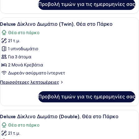
για
Προβολή τιμών για τις ημερομηνίες σας
[Free
Upgrade]
Standard
Προβολή
Ένα δωμάτιο ξενοδοχείου με δύο κρ
8
to
Deluxe Δίκλινο Δωμάτιο (Twin), Θέα στο Πάρκο
όλων
Family
Θέα στο πάρκο
των
21 τ.μ.
φωτογραφιών
για
1 υπνοδωμάτιο
Deluxe
Για 3 άτομα
Δίκλινο
2 Μονά Κρεβάτια
Δωμάτιο
Δωρεάν ασύρματο ίντερνετ
(Twin),
Περισσότερες
Περισσότερες λεπτομέρειες
Θέα
λεπτομέρειες
στο
για
Προβολή τιμών για τις ημερομηνίες σας
Πάρκο
Deluxe
Δίκλινο
Δωμάτιο
Προβολή
Ένα στρωμένο κρεβάτι με λευκά σε
6
(Twin),
Deluxe Δίκλινο Δωμάτιο (Double), Θέα στο Πάρκο
όλων
Θέα
Θέα στο πάρκο
στο
των
Πάρκο
21 τ.μ.
φωτογραφιών