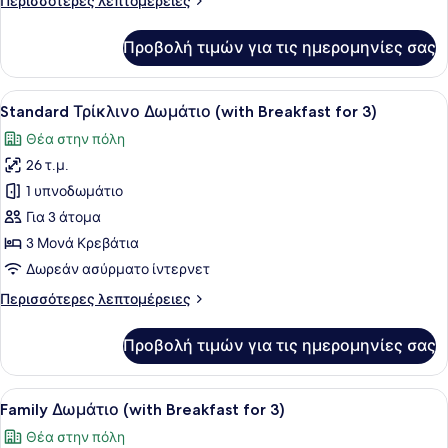
Περισσότερες λεπτομέρειες
στο
λεπτομέρειες
Πάρκο
για
Προβολή τιμών για τις ημερομηνίες σας
Deluxe
(with
Δίκλινο
Breakfast
Δωμάτιο
Προβολή
Ένα τραπέζι στρωμένο με διάφορα 
for
11
(Double),
Standard Τρίκλινο Δωμάτιο (with Breakfast for 3)
όλων
2)
Θέα
Θέα στην πόλη
στο
των
Πάρκο
26 τ.μ.
φωτογραφιών
(with
για
1 υπνοδωμάτιο
Breakfast
Standard
for
Για 3 άτομα
2)
Τρίκλινο
3 Μονά Κρεβάτια
Δωμάτιο
Δωρεάν ασύρματο ίντερνετ
(with
Περισσότερες
Περισσότερες λεπτομέρειες
Breakfast
λεπτομέρειες
for
για
Προβολή τιμών για τις ημερομηνίες σας
3)
Standard
Τρίκλινο
Δωμάτιο
Προβολή
Ένα τραπέζι στρωμένο με διάφορα 
7
(with
Family Δωμάτιο (with Breakfast for 3)
όλων
Breakfast
Θέα στην πόλη
for
των