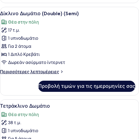
Τρίκλινο
Δωμάτιο
Προβολή
Ένα σύγχρονο μπάνιο με λευκό νιπτ
6
Δίκλινο Δωμάτιο (Double) (Semi)
όλων
Θέα στην πόλη
των
17 τ.μ.
φωτογραφιών
για
1 υπνοδωμάτιο
Δίκλινο
Για 2 άτομα
Δωμάτιο
1 Διπλό Κρεβάτι
(Double)
Δωρεάν ασύρματο ίντερνετ
(Semi)
Περισσότερες
Περισσότερες λεπτομέρειες
λεπτομέρειες
για
Προβολή τιμών για τις ημερομηνίες σας
Δίκλινο
Δωμάτιο
(Double)
Προβολή
Ένα σύγχρονο δωμάτιο ξενοδοχείου
10
(Semi)
Τετράκλινο Δωμάτιο
όλων
Θέα στην πόλη
των
38 τ.μ.
φωτογραφιών
για
1 υπνοδωμάτιο
Τετράκλινο
Για 5 άτομα