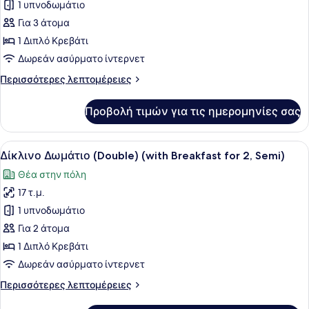
για
1 υπνοδωμάτιο
Deluxe
Για 3 άτομα
Δίκλινο
1 Διπλό Κρεβάτι
Δωμάτιο
Δωρεάν ασύρματο ίντερνετ
(Double),
Περισσότερες
Περισσότερες λεπτομέρειες
Θέα
λεπτομέρειες
στο
για
Προβολή τιμών για τις ημερομηνίες σας
Πάρκο
Deluxe
Δίκλινο
Δωμάτιο
Προβολή
Ένα σύγχρονο μπάνιο με λευκό νιπτ
6
(Double),
Δίκλινο Δωμάτιο (Double) (with Breakfast for 2, Semi)
όλων
Θέα
Θέα στην πόλη
στο
των
Πάρκο
17 τ.μ.
φωτογραφιών
για
1 υπνοδωμάτιο
Δίκλινο
Για 2 άτομα
Δωμάτιο
1 Διπλό Κρεβάτι
(Double)
Δωρεάν ασύρματο ίντερνετ
(with
Περισσότερες
Περισσότερες λεπτομέρειες
Breakfast
λεπτομέρειες
for
για