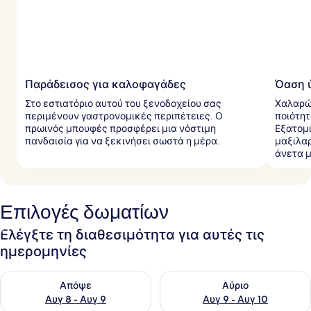
Παράδεισος για καλοφαγάδες
Όαση 
Στο εστιατόριο αυτού του ξενοδοχείου σας
Χαλαρώ
περιμένουν γαστρονομικές περιπέτειες. Ο
ποιότη
πρωινός μπουφές προσφέρει μια νόστιμη
Εξατομι
πανδαισία για να ξεκινήσει σωστά η μέρα.
μαξιλαρ
άνετα 
Επιλογές δωματίων
Ελέγξτε τη διαθεσιμότητα για αυτές τις
ημερομηνίες
Έλεγχος διαθεσιμότητας για απόψε Αυγ 8 - Αυγ 9
Έλεγχος διαθεσιμότητας για 
Απόψε
Αύριο
Αυγ 8 - Αυγ 9
Αυγ 9 - Αυγ 10