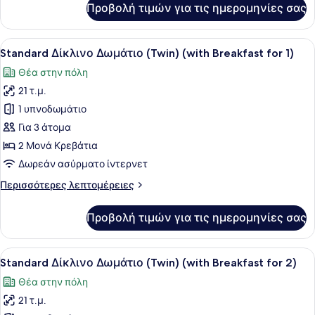
Προβολή τιμών για τις ημερομηνίες σας
2,
Δίκλινο
Δωμάτιο
Semi)
(Double)
Προβολή
Ένα τραπέζι στρωμένο με διάφορα 
8
(with
Standard Δίκλινο Δωμάτιο (Twin) (with Breakfast for 1)
όλων
Breakfast
Θέα στην πόλη
for
των
2,
21 τ.μ.
φωτογραφιών
Semi)
για
1 υπνοδωμάτιο
Standard
Για 3 άτομα
Δίκλινο
2 Μονά Κρεβάτια
Δωμάτιο
Δωρεάν ασύρματο ίντερνετ
(Twin)
Περισσότερες
Περισσότερες λεπτομέρειες
(with
λεπτομέρειες
Breakfast
για
Προβολή τιμών για τις ημερομηνίες σας
for
Standard
Δίκλινο
1)
Δωμάτιο
Προβολή
Ένα τραπέζι στρωμένο με διάφορα 
8
(Twin)
Standard Δίκλινο Δωμάτιο (Twin) (with Breakfast for 2)
όλων
(with
Θέα στην πόλη
Breakfast
των
for
21 τ.μ.
φωτογραφιών
1)