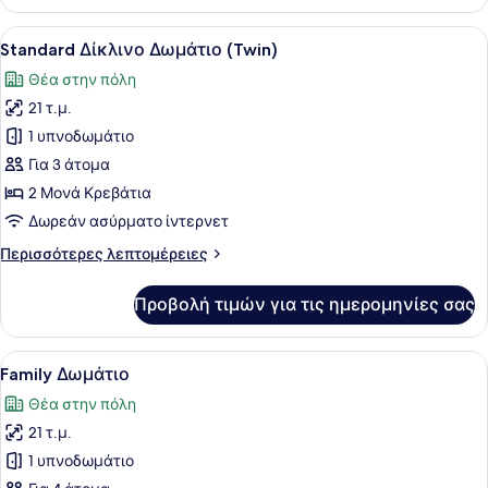
Δίκλινο
Δωμάτιο
Προβολή
Ένα δωμάτιο ξενοδοχείου με δύο κρ
7
(Double)
Standard Δίκλινο Δωμάτιο (Twin)
όλων
Θέα στην πόλη
των
21 τ.μ.
φωτογραφιών
για
1 υπνοδωμάτιο
Standard
Για 3 άτομα
Δίκλινο
2 Μονά Κρεβάτια
Δωμάτιο
Δωρεάν ασύρματο ίντερνετ
(Twin)
Περισσότερες
Περισσότερες λεπτομέρειες
λεπτομέρειες
για
Προβολή τιμών για τις ημερομηνίες σας
Standard
Δίκλινο
Δωμάτιο
Προβολή
Ένα σύγχρονο δωμάτιο ξενοδοχείου 
6
(Twin)
Family Δωμάτιο
όλων
Θέα στην πόλη
των
21 τ.μ.
φωτογραφιών
για
1 υπνοδωμάτιο
Family